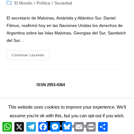
de
de
Categoría
El Mundo
/
Política
/
Sociedad
la
la
de
entrada:
entrada:
la
El secretario de Malvinas, Antártida y Atlántico Sur, Daniel
entrada:
Filmus, reafirmó hoy en las Naciones Unidas los derechos de
Argentina sobre las Islas Malvinas, Georgias del Sur, Sandwich
del Sur…
Filmus
Continuar Leyendo
Ratificó
Ante
La
ONU
La
Soberanía
Sobre
ISSN 2953-4364
Malvinas
Y
Llamó
Al
Reino
This website uses cookies to improve your experience. We'll
Unido
A
assume you're ok with this, but you can opt-out if you wish.
Negociaciones
W
X
T
F
M
B
E
P
C
Read More
Accept
h
e
a
e
l
m
r
o