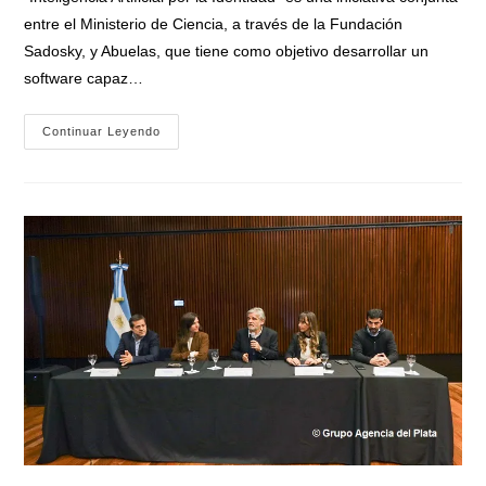
entre el Ministerio de Ciencia, a través de la Fundación
Sadosky, y Abuelas, que tiene como objetivo desarrollar un
software capaz…
Premiaron
Continuar Leyendo
Proyectos
De
Estudiantes
Para
Digitalizar
El
Archivo
De
Abuelas:
«Inteligencia
Artificial
Por
La
Identidad»