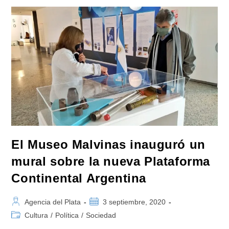
Congreso
Tres
Proyectos
De
Ley
Para
Beneficiar
A
Los
Excombatientes
De
La
Guerra
De
Malvinas
El Museo Malvinas inauguró un
mural sobre la nueva Plataforma
Continental Argentina
Autor
Publicación
Agencia del Plata
3 septiembre, 2020
de
de
Categoría
Cultura
/
Política
/
Sociedad
la
la
de