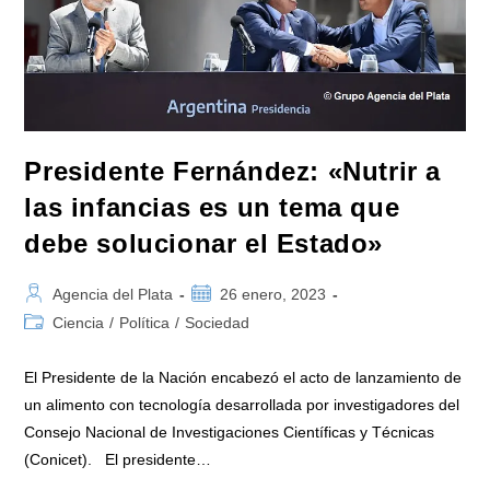
Antártica
De
Verano
2022-
2023
Presidente Fernández: «Nutrir a
las infancias es un tema que
debe solucionar el Estado»
Autor
Publicación
Agencia del Plata
26 enero, 2023
de
de
Categoría
Ciencia
/
Política
/
Sociedad
la
la
de
entrada:
entrada:
la
El Presidente de la Nación encabezó el acto de lanzamiento de
entrada:
un alimento con tecnología desarrollada por investigadores del
Consejo Nacional de Investigaciones Científicas y Técnicas
(Conicet). El presidente…