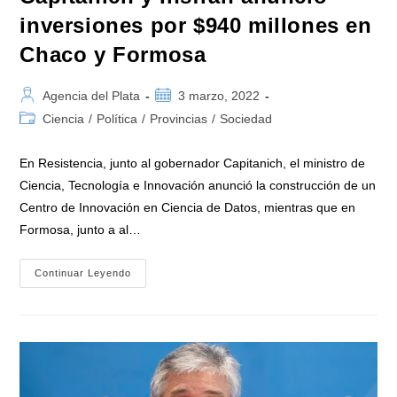
inversiones por $940 millones en
Chaco y Formosa
Autor
Publicación
Agencia del Plata
3 marzo, 2022
de
de
Categoría
Ciencia
/
Política
/
Provincias
/
Sociedad
la
la
de
entrada:
entrada:
la
En Resistencia, junto al gobernador Capitanich, el ministro de
entrada:
Ciencia, Tecnología e Innovación anunció la construcción de un
Centro de Innovación en Ciencia de Datos, mientras que en
Formosa, junto a al…
Filmus
Continuar Leyendo
Junto
A
Los
Gobernadores
Capitanich
Y
Insfrán
Anunció
Inversiones