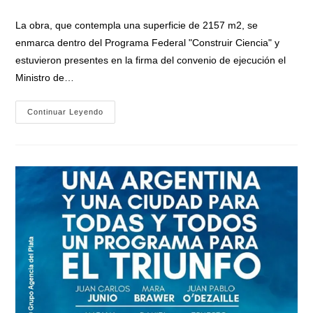
la
la
de
entrada:
entrada:
la
La obra, que contempla una superficie de 2157 m2, se
entrada:
enmarca dentro del Programa Federal "Construir Ciencia" y
estuvieron presentes en la firma del convenio de ejecución el
Ministro de…
Filmus
Continuar Leyendo
Anunció
El
Financiamiento
Al
Garrahan
Para
Edificar
Un
Área
Dedicada
A
Ensayos
Clínicos,
Cultivos
Y
Tratamientos
Avanzados