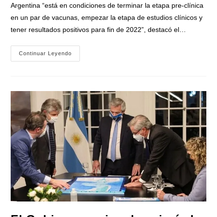
la
Argentina “está en condiciones de terminar la etapa pre-clínica
entrada:
en un par de vacunas, empezar la etapa de estudios clínicos y
tener resultados positivos para fin de 2022”, destacó el…
Ministro
Continuar Leyendo
Filmus:
«La
Vacuna
Que
Desarrolla
La
Argentina
Para
Prevenir
El
Contagio
De
Coronavirus
Estará
Lista
Para
Fin
De
2022»