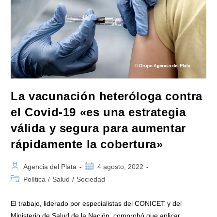
Climático”
La vacunación heteróloga contra
el Covid-19 «es una estrategia
válida y segura para aumentar
rápidamente la cobertura»
Autor
Publicación
Agencia del Plata
4 agosto, 2022
de
de
Categoría
Política
/
Salud
/
Sociedad
la
la
de
entrada:
entrada:
la
El trabajo, liderado por especialistas del CONICET y del
entrada:
Ministerio de Salud de la Nación, comprobó que aplicar