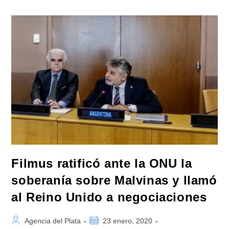
Mauricio
Ratificaron
Apoyo
Recíproco
Por
Causas
Malvinas
Y
Chagos
Filmus ratificó ante la ONU la
soberanía sobre Malvinas y llamó
al Reino Unido a negociaciones
Autor
Publicación
Agencia del Plata
23 enero, 2020