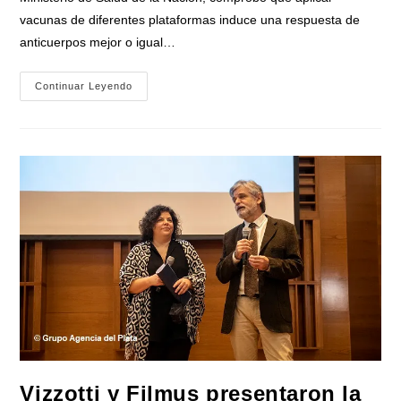
vacunas de diferentes plataformas induce una respuesta de
anticuerpos mejor o igual…
La
Continuar Leyendo
Vacunación
Heteróloga
Contra
El
Covid-
19
«es
Una
Estrategia
Válida
Y
Segura
Para
Aumentar
Rápidamente
La
Cobertura»
Vizzotti y Filmus presentaron la