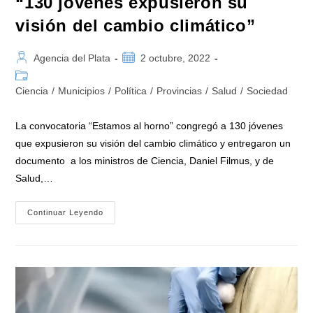
“130 jóvenes expusieron su
visión del cambio climático”
Autor
Publicación
Agencia del Plata
2 octubre, 2022
de
de
Categoría
la
la
de
Ciencia
/
Municipios
/
Política
/
Provincias
/
Salud
/
Sociedad
entrada:
entrada:
la
entrada:
La convocatoria “Estamos al horno” congregó a 130 jóvenes
que expusieron su visión del cambio climático y entregaron un
documento a los ministros de Ciencia, Daniel Filmus, y de
Salud,…
Centro
Continuar Leyendo
Cultural
Néstor
Kirchner:
“130
Jóvenes
Expusieron
Su
Visión
Del
Cambio