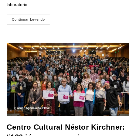
laboratorio…
«Científicas
Continuar Leyendo
Que
Cuentan»
|
Una
Paleontóloga
Y
Una
Ingeniera
Química
Fueron
Premiadas
En
El
MINCyT
Centro Cultural Néstor Kirchner: