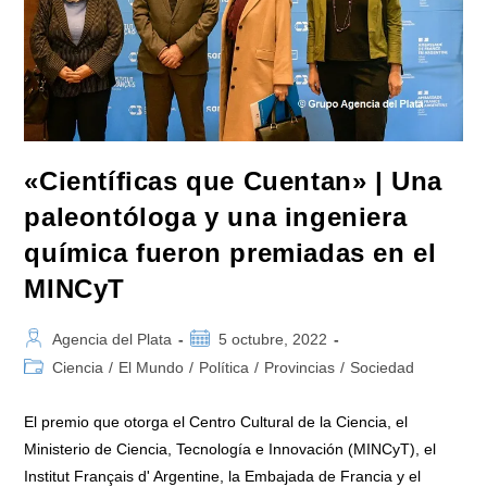
Covid-
19»
«Científicas que Cuentan» | Una
paleontóloga y una ingeniera
química fueron premiadas en el
MINCyT
Autor
Publicación
Agencia del Plata
5 octubre, 2022
de
de
Categoría
Ciencia
/
El Mundo
/
Política
/
Provincias
/
Sociedad
la
la
de
entrada:
entrada:
la
El premio que otorga el Centro Cultural de la Ciencia, el
entrada:
Ministerio de Ciencia, Tecnología e Innovación (MINCyT), el
Institut Français d' Argentine, la Embajada de Francia y el