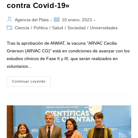
contra Covid-19»
Autor
Publicación
Agencia del Plata
10 enero, 2023
de
de
Categoría
Ciencia
/
Política
/
Salud
/
Sociedad
/
Universidades
la
la
de
entrada:
entrada:
la
Tras la aprobación de ANMAT, la vacuna "ARVAC Cecilia
entrada:
Grierson (ARVAC CG)" está en condiciones de avanzar con los
estudios clínicos de Fase II y III, que serán realizados en
voluntarios…
Ciencia
Continuar Leyendo
Argentina:
«El
Esfuerzo
Científico
Para
Contar
Con
Una
Vacuna
De
Producción
Nacional
Contra