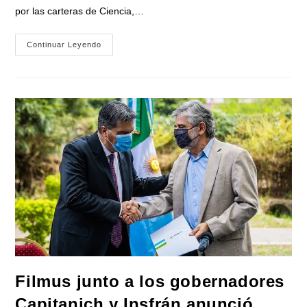
por las carteras de Ciencia,…
El
Continuar Leyendo
Gobierno
Nacional
Presentó
«PICTO
Género»
Filmus junto a los gobernadores
Capitanich y Insfrán anunció