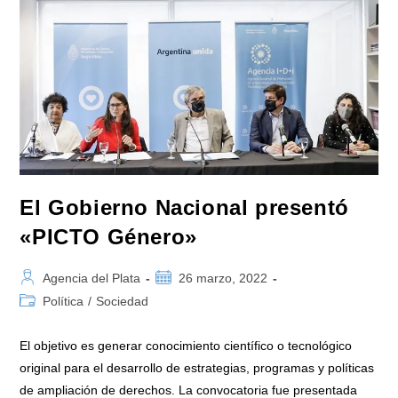
De
Prevención
De
Muerte
Súbita
En
Espacios
De
Acceso
Público
El Gobierno Nacional presentó
«PICTO Género»
Autor
Publicación
Agencia del Plata
26 marzo, 2022
de
de
Categoría
Política
/
Sociedad
la
la
de
entrada:
entrada:
la
El objetivo es generar conocimiento científico o tecnológico
entrada:
original para el desarrollo de estrategias, programas y políticas
de ampliación de derechos. La convocatoria fue presentada