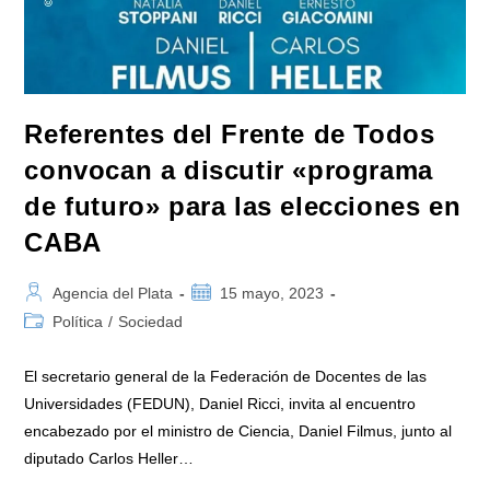
Referentes del Frente de Todos
convocan a discutir «programa
de futuro» para las elecciones en
CABA
Autor
Publicación
Agencia del Plata
15 mayo, 2023
de
de
Categoría
Política
/
Sociedad
la
la
de
entrada:
entrada:
la
El secretario general de la Federación de Docentes de las
entrada:
Universidades (FEDUN), Daniel Ricci, invita al encuentro
encabezado por el ministro de Ciencia, Daniel Filmus, junto al
diputado Carlos Heller…