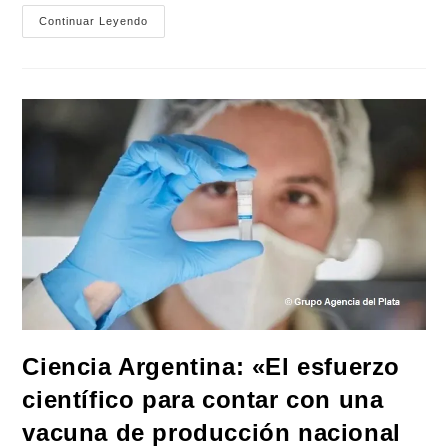
Presidente
Continuar Leyendo
Fernández:
«Nutrir
A
Las
Infancias
Es
Un
Tema
Que
Debe
Solucionar
El
Estado»
Ciencia Argentina: «El esfuerzo
científico para contar con una
vacuna de producción nacional