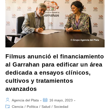
De
La
Ciencia»
Filmus anunció el financiamiento
al Garrahan para edificar un área
dedicada a ensayos clínicos,
cultivos y tratamientos
avanzados
Autor
Publicación
Agencia del Plata
16 mayo, 2023
de
de
Categoría
Ciencia
/
Política
/
Salud
/
Sociedad