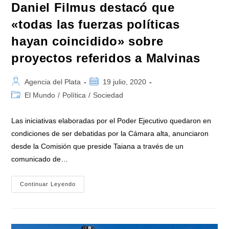
Daniel Filmus destacó que
«todas las fuerzas políticas
hayan coincidido» sobre
proyectos referidos a Malvinas
Autor
Publicación
Agencia del Plata
19 julio, 2020
de
de
Categoría
El Mundo
/
Política
/
Sociedad
la
la
de
entrada:
entrada:
la
Las iniciativas elaboradas por el Poder Ejecutivo quedaron en
entrada:
condiciones de ser debatidas por la Cámara alta, anunciaron
desde la Comisión que preside Taiana a través de un
comunicado de…
Daniel
Continuar Leyendo
Filmus
Destacó
Que
«todas
Las
Fuerzas