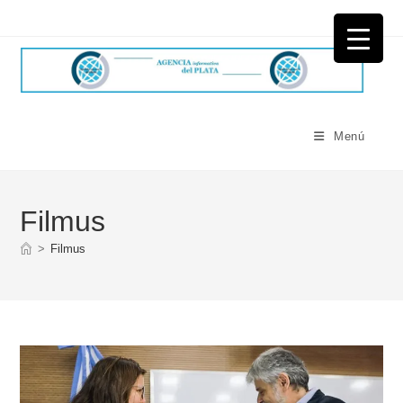
Ir
al
contenido
Menú
Filmus
>
Filmus