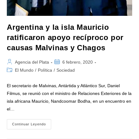
Argentina y la isla Mauricio
ratificaron apoyo recíproco por
causas Malvinas y Chagos
Autor
Publicación
Agencia del Plata
6 febrero, 2020
de
de
Categoría
El Mundo
/
Política
/
Sociedad
la
la
de
entrada:
entrada:
la
El secretario de Malvinas, Antártida y Atlántico Sur, Daniel
entrada:
Filmus, se reunió con el ministro de Relaciones Exteriores de la
isla africana Mauricio, Nandcoomar Bodha, en un encuentro en
el…
Argentina
Continuar Leyendo
Y
La
Isla