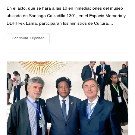
entrada:
entrada:
la
En el acto, que se hará a las 10 en inmediaciones del museo
entrada:
ubicado en Santiago Calzadilla 1301, en el Espacio Memoria y
DDHH-ex Esma, participarán los ministros de Cultura,…
El
Continuar Leyendo
Museo
Malvinas
Celebra
Su
6to
Aniversario
En
Un
Acto
Con
Ministros
Y
Funcionarios
Nacionales