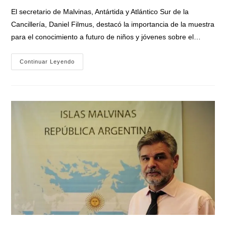
entrada:
entrada:
la
El secretario de Malvinas, Antártida y Atlántico Sur de la
entrada:
Cancillería, Daniel Filmus, destacó la importancia de la muestra
para el conocimiento a futuro de niños y jóvenes sobre el…
El
Continuar Leyendo
Museo
Malvinas
Inauguró
Un
Mural
Sobre
La
Nueva
Plataforma
Continental
Argentina