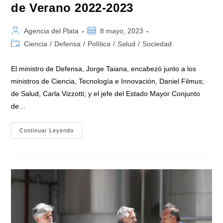
de Verano 2022-2023
Autor
Publicación
Agencia del Plata
8 mayo, 2023
de
de
Categoría
Ciencia
/
Defensa
/
Política
/
Salud
/
Sociedad
la
la
de
entrada:
entrada:
la
El ministro de Defensa, Jorge Taiana, encabezó junto a los
entrada:
ministros de Ciencia, Tecnología e Innovación, Daniel Filmus;
de Salud, Carla Vizzotti; y el jefe del Estado Mayor Conjunto
de…
Con
Continuar Leyendo
La
Presencia
De
Taiana,
Filmus
Y
Vizzotti
Se
Dio
Por
Finalizada
La
Campaña