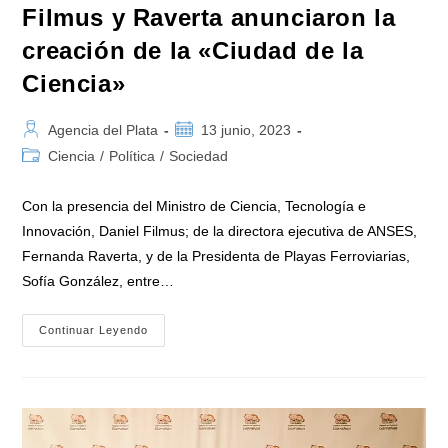
Filmus y Raverta anunciaron la
creación de la «Ciudad de la
Ciencia»
Autor
Publicación
Agencia del Plata
13 junio, 2023
de
de
Categoría
Ciencia
/
Política
/
Sociedad
la
la
de
entrada:
entrada:
la
Con la presencia del Ministro de Ciencia, Tecnología e
entrada:
Innovación, Daniel Filmus; de la directora ejecutiva de ANSES,
Fernanda Raverta, y de la Presidenta de Playas Ferroviarias,
Sofía González, entre…
Filmus
Continuar Leyendo
Y
Raverta
Anunciaron
La
Creación
De
La
«Ciudad