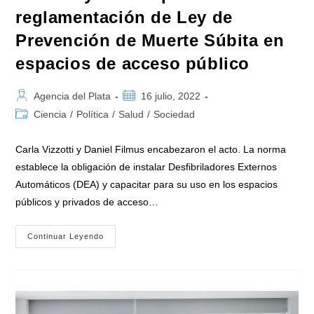
reglamentación de Ley de
Prevención de Muerte Súbita en
espacios de acceso público
Autor
Publicación
Agencia del Plata
16 julio, 2022
de
de
Categoría
Ciencia
/
Política
/
Salud
/
Sociedad
la
la
de
entrada:
entrada:
la
Carla Vizzotti y Daniel Filmus encabezaron el acto. La norma
entrada:
establece la obligación de instalar Desfibriladores Externos
Automáticos (DEA) y capacitar para su uso en los espacios
públicos y privados de acceso…
Vizzotti
Continuar Leyendo
Y
Filmus
Presentaron
La
Reglamentación
De
Ley