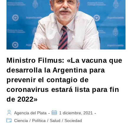
Por
$940
Millones
En
Chaco
Y
Formosa
Ministro Filmus: «La vacuna que
desarrolla la Argentina para
prevenir el contagio de
coronavirus estará lista para fin
de 2022»
Autor
Publicación
Agencia del Plata
1 diciembre, 2021
de
de
Categoría
Ciencia
/
Política
/
Salud
/
Sociedad
la
la
de
entrada:
entrada: