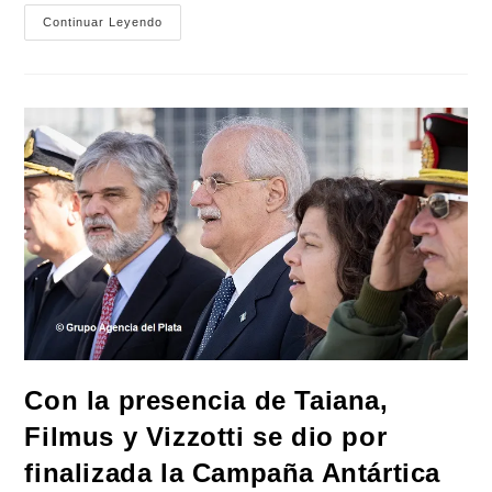
Referentes
Continuar Leyendo
Del
Frente
De
Todos
Convocan
A
Discutir
«programa
De
Futuro»
Para
Las
Elecciones
En
CABA
Con la presencia de Taiana,
Filmus y Vizzotti se dio por
finalizada la Campaña Antártica