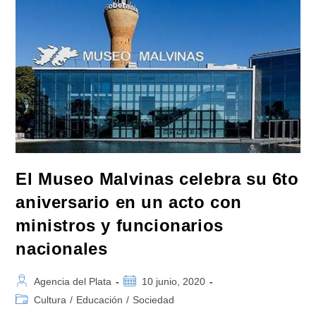
Políticas
Hayan
Coincidido»
Sobre
Proyectos
Referidos
A
Malvinas
El Museo Malvinas celebra su 6to
aniversario en un acto con
ministros y funcionarios
nacionales
Autor
Publicación
Agencia del Plata
10 junio, 2020
de
de
Categoría
Cultura
/
Educación
/
Sociedad
la
la
de