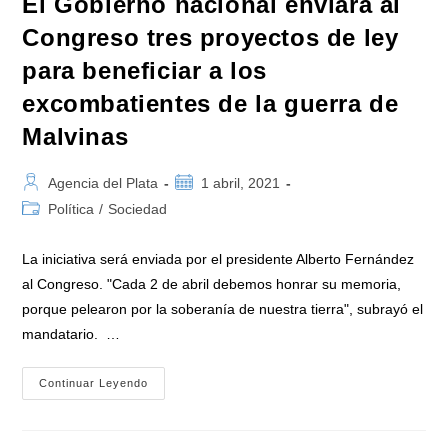
El Gobierno nacional enviará al
Congreso tres proyectos de ley
para beneficiar a los
excombatientes de la guerra de
Malvinas
Autor
Publicación
Agencia del Plata
1 abril, 2021
de
de
Categoría
Política
/
Sociedad
la
la
de
entrada:
entrada:
la
La iniciativa será enviada por el presidente Alberto Fernández
entrada:
al Congreso. "Cada 2 de abril debemos honrar su memoria,
porque pelearon por la soberanía de nuestra tierra", subrayó el
mandatario. …
El
Continuar Leyendo
Gobierno
Nacional
Enviará
Al