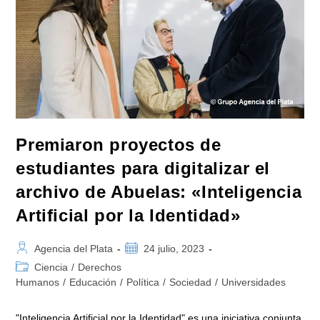
Premiaron proyectos de
estudiantes para digitalizar el
archivo de Abuelas: «Inteligencia
Artificial por la Identidad»
Autor
Publicación
Agencia del Plata
24 julio, 2023
de
de
Categoría
Ciencia
/
Derechos
la
la
de
Humanos
/
Educación
/
Política
/
Sociedad
/
Universidades
entrada:
entrada:
la
entrada:
"Inteligencia Artificial por la Identidad" es una iniciativa conjunta