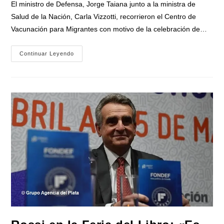
El ministro de Defensa, Jorge Taiana junto a la ministra de
entrada:
Salud de la Nación, Carla Vizzotti, recorrieron el Centro de
Vacunación para Migrantes con motivo de la celebración de…
Taiana
Continuar Leyendo
Y
Vizzotti
Visitaron
El
Centro
De
Vacunación
Para
Migrantes,
En
El
Marco
De
La
Semana
De
Vacunación
En
Las
Américas