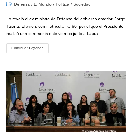
de
de
Categoría
Defensa
/
El Mundo
/
Política
/
Sociedad
la
la
de
entrada:
entrada:
la
Lo reveló el ex ministro de Defensa del gobierno anterior, Jorge
entrada:
Taiana. El avión, con matrícula TC-60, por el que el Presidente
realizó una ceremonia este viernes junto a Laura…
¡INSÓLITO!:
Continuar Leyendo
El
Avión
Que
«recibió»
Milei
De
Estados
Unidos
Estaba
En
La
Argentina
Desde
Junio
De
2023