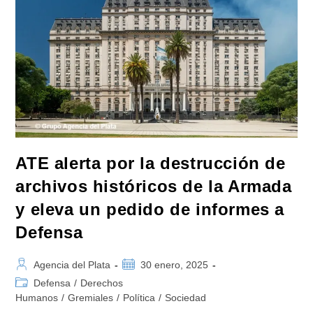
Como
Amicus
Curiae
Ante
La
Eventual
Destrucción
De
Los
Archivos
De
Las
Fuerzas
Armadas
ATE alerta por la destrucción de
archivos históricos de la Armada
y eleva un pedido de informes a
Defensa
Autor
Publicación
Agencia del Plata
30 enero, 2025
de
de
Categoría
Defensa
/
Derechos
la
la
de
Humanos
/
Gremiales
/
Política
/
Sociedad
entrada:
entrada:
la