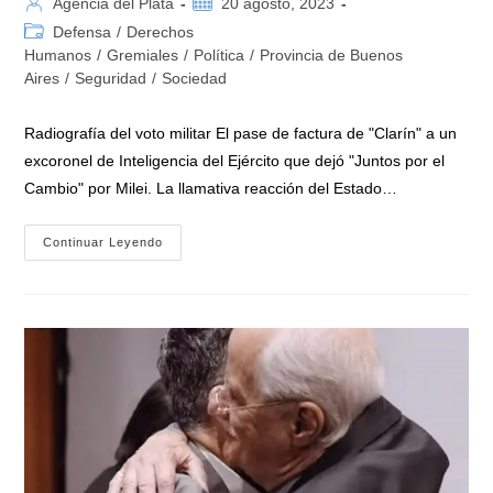
Autor
Publicación
Agencia del Plata
20 agosto, 2023
de
de
Categoría
Defensa
/
Derechos
la
la
de
Humanos
/
Gremiales
/
Política
/
Provincia de Buenos
entrada:
entrada:
la
Aires
/
Seguridad
/
Sociedad
entrada:
Radiografía del voto militar El pase de factura de "Clarín" a un
excoronel de Inteligencia del Ejército que dejó "Juntos por el
Cambio" por Milei. La llamativa reacción del Estado…
«El
Continuar Leyendo
Huevo
De
La
Serpiente
Y
El
Festejo
De
Los
Represores»