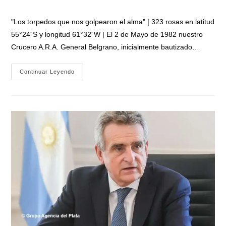
la
la
de
entrada:
entrada:
la
"Los torpedos que nos golpearon el alma" | 323 rosas en latitud
entrada:
55°24´S y longitud 61°32´W | El 2 de Mayo de 1982 nuestro
Crucero A.R.A. General Belgrano, inicialmente bautizado…
El
Continuar Leyendo
2
De
Mayo
De
1982,
Nuestro
Crucero
A.R.A.
Gral.
Belgrano
Entraba
En
Los
Mares
De
Los
Cielos
Y
La
Historia:
«Los