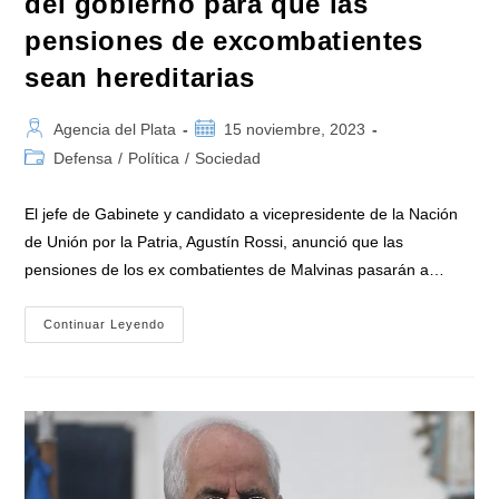
del gobierno para que las
pensiones de excombatientes
sean hereditarias
Autor
Publicación
Agencia del Plata
15 noviembre, 2023
de
de
Categoría
Defensa
/
Política
/
Sociedad
la
la
de
entrada:
entrada:
la
El jefe de Gabinete y candidato a vicepresidente de la Nación
entrada:
de Unión por la Patria, Agustín Rossi, anunció que las
pensiones de los ex combatientes de Malvinas pasarán a…
Agustín
Continuar Leyendo
Rossi
Anunció
El
Plan
Del
Gobierno
Para
Que
Las
Pensiones
De