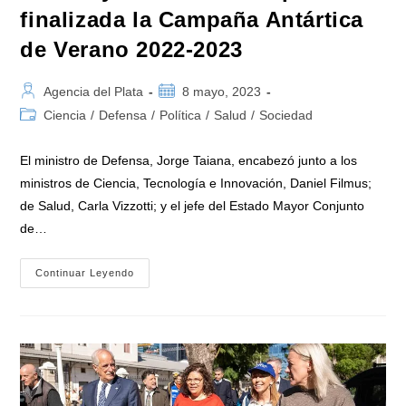
finalizada la Campaña Antártica
de Verano 2022-2023
Autor
Publicación
Agencia del Plata
8 mayo, 2023
de
de
Categoría
Ciencia
/
Defensa
/
Política
/
Salud
/
Sociedad
la
la
de
entrada:
entrada:
la
El ministro de Defensa, Jorge Taiana, encabezó junto a los
entrada:
ministros de Ciencia, Tecnología e Innovación, Daniel Filmus;
de Salud, Carla Vizzotti; y el jefe del Estado Mayor Conjunto
de…
Con
Continuar Leyendo
La
Presencia
De
Taiana,
Filmus
Y
Vizzotti
Se
Dio
Por