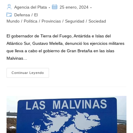
Autor
Publicación
Agencia del Plata
25 enero, 2024
de
de
Categoría
Defensa
/
El
la
la
de
Mundo
/
Política
/
Provincias
/
Seguridad
/
Sociedad
entrada:
entrada:
la
entrada:
El gobernador de Tierra del Fuego, Antártida e Islas del
Atlántico Sur, Gustavo Melella, denunció los ejercicios militares
que lleva a cabo el gobierno de Gran Bretaña en las islas
Malvinas…
El
Continuar Leyendo
Gobernador
Melella
Denunció
Ejercicios
Militares
Británicos
En
Las
Islas
Malvinas