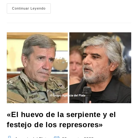
El
Continuar Leyendo
Gobierno
Ordenó
Activar
De
Manera
«urgente»
Un
Plan
Para
Repatriar
Argentinos
De
Israel
«El huevo de la serpiente y el
festejo de los represores»