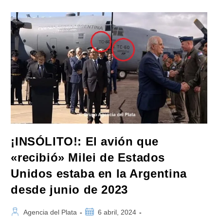
De
1982,
Nuestro
Crucero
A.R.A.
Gral.
Belgrano
Entraba
En
Los
Mares
De
Los
Cielos
Y
La
Historia
¡INSÓLITO!: El avión que
«recibió» Milei de Estados
Unidos estaba en la Argentina
desde junio de 2023
Autor
Publicación
Agencia del Plata
6 abril, 2024