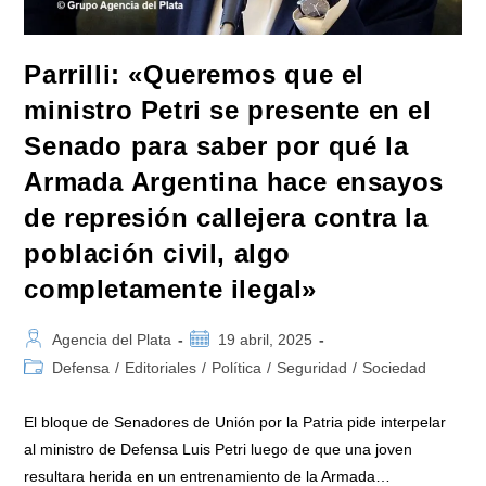
Que
Firmó
En
IOSFA
Con
Parrilli: «Queremos que el
Suizo
Argentina»
ministro Petri se presente en el
Senado para saber por qué la
Armada Argentina hace ensayos
de represión callejera contra la
población civil, algo
completamente ilegal»
Autor
Publicación
Agencia del Plata
19 abril, 2025
de
de
Categoría
Defensa
/
Editoriales
/
Política
/
Seguridad
/
Sociedad
la
la
de
entrada:
entrada:
la
El bloque de Senadores de Unión por la Patria pide interpelar
entrada:
al ministro de Defensa Luis Petri luego de que una joven
resultara herida en un entrenamiento de la Armada…