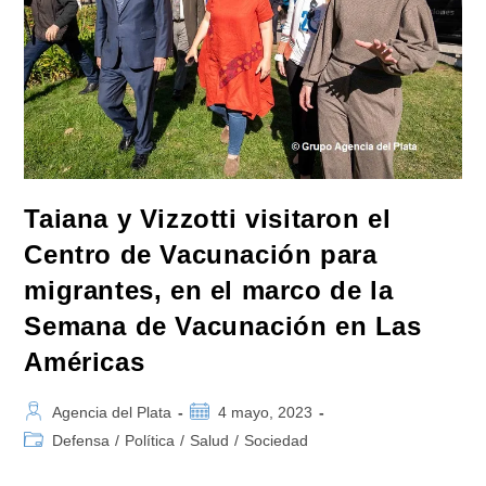
Finalizada
La
Campaña
Antártica
De
Verano
2022-
2023
Taiana y Vizzotti visitaron el
Centro de Vacunación para
migrantes, en el marco de la
Semana de Vacunación en Las
Américas
Autor
Publicación
Agencia del Plata
4 mayo, 2023
de
de
Categoría
Defensa
/
Política
/
Salud
/
Sociedad
la
la
de
entrada:
entrada:
la