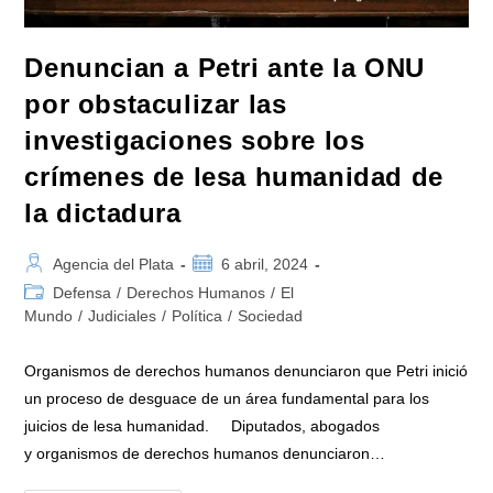
Denuncian a Petri ante la ONU
por obstaculizar las
investigaciones sobre los
crímenes de lesa humanidad de
la dictadura
Autor
Publicación
Agencia del Plata
6 abril, 2024
de
de
Categoría
Defensa
/
Derechos Humanos
/
El
la
la
de
Mundo
/
Judiciales
/
Política
/
Sociedad
entrada:
entrada:
la
entrada:
Organismos de derechos humanos denunciaron que Petri inició
un proceso de desguace de un área fundamental para los
juicios de lesa humanidad. Diputados, abogados
y organismos de derechos humanos denunciaron…