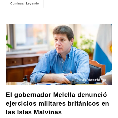
Denuncian
Continuar Leyendo
A
Petri
Ante
La
ONU
Por
Obstaculizar
Las
Investigaciones
Sobre
Los
Crímenes
De
Lesa
Humanidad
De
La
Dictadura
El gobernador Melella denunció
ejercicios militares británicos en
las Islas Malvinas