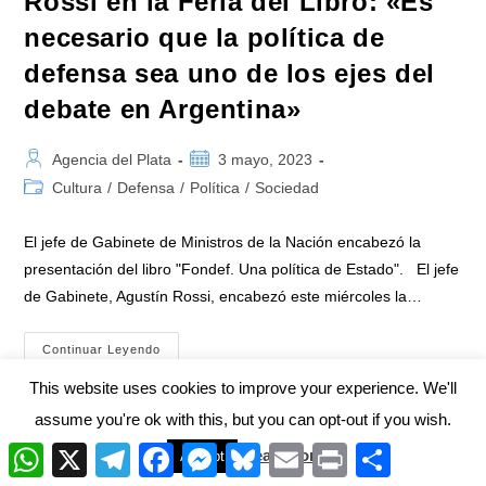
Rossi en la Feria del Libro: «Es
necesario que la política de
defensa sea uno de los ejes del
debate en Argentina»
Autor
Publicación
Agencia del Plata
3 mayo, 2023
de
de
Categoría
Cultura
/
Defensa
/
Política
/
Sociedad
la
la
de
entrada:
entrada:
la
El jefe de Gabinete de Ministros de la Nación encabezó la
entrada:
presentación del libro "Fondef. Una política de Estado". El jefe
de Gabinete, Agustín Rossi, encabezó este miércoles la…
Rossi
Continuar Leyendo
En
La
This website uses cookies to improve your experience. We'll
Feria
Del
assume you're ok with this, but you can opt-out if you wish.
Libro:
«Es
W
X
T
F
M
B
E
P
C
Read More
Accept
Necesario
1
2
3
4
…
13
Ir a la p
h
e
a
e
l
m
r
o
Que