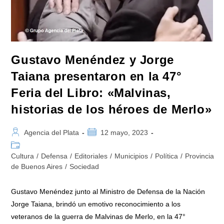
Gustavo Menéndez y Jorge
Taiana presentaron en la 47°
Feria del Libro: «Malvinas,
historias de los héroes de Merlo»
Autor
Publicación
Agencia del Plata
12 mayo, 2023
de
de
Categoría
la
la
de
Cultura
/
Defensa
/
Editoriales
/
Municipios
/
Política
/
Provincia
entrada:
entrada:
la
de Buenos Aires
/
Sociedad
entrada:
Gustavo Menéndez junto al Ministro de Defensa de la Nación
Jorge Taiana, brindó un emotivo reconocimiento a los
veteranos de la guerra de Malvinas de Merlo, en la 47°