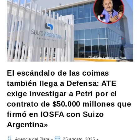
Un
Retroceso
Para
La
Democracia»
El escándalo de las coimas
también llega a Defensa: ATE
exige investigar a Petri por el
contrato de $50.000 millones que
firmó en IOSFA con Suizo
Argentina»
Autor
Publicación
Agencia del Plata
25 agosto, 2025