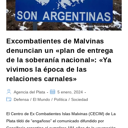
Excombatientes de Malvinas
denuncian un «plan de entrega
de la soberanía nacional»: «Ya
vivimos la época de las
relaciones carnales»
Autor
Publicación
Agencia del Plata
5 enero, 2024
de
de
Categoría
Defensa
/
El Mundo
/
Política
/
Sociedad
la
la
de
entrada:
entrada:
la
El Centro de Ex Combatientes Islas Malvinas (CECIM) de La
entrada:
Plata tildó de “engañoso” el comunicado difundido por
Cancillería argentina al cumplirse 191 años de la usurpación