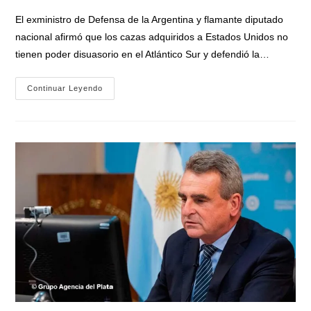
entrada:
entrada:
la
El exministro de Defensa de la Argentina y flamante diputado
entrada:
nacional afirmó que los cazas adquiridos a Estados Unidos no
tienen poder disuasorio en el Atlántico Sur y defendió la…
Agustín
Continuar Leyendo
Rossi
Cuestionó
A
Milei
Por
La
Compra
De
Los
F-
16:
«No
Es
Soberanía
Comprar
Un
Avión
Que
No
Tiene
Capacidad
En