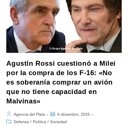
Cosa
Que
Milei
No
Destruya»
Agustín Rossi cuestionó a Milei
por la compra de los F-16: «No
es soberanía comprar un avión
que no tiene capacidad en
Malvinas»
Autor
Publicación
Agencia del Plata
6 diciembre, 2025
de
de
Categoría
Defensa
/
Política
/
Sociedad
la
la
de