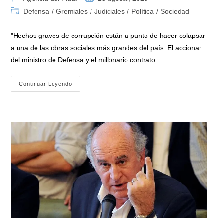
de
de
Categoría
Defensa
/
Gremiales
/
Judiciales
/
Política
/
Sociedad
la
la
de
entrada:
entrada:
la
"Hechos graves de corrupción están a punto de hacer colapsar
entrada:
a una de las obras sociales más grandes del país. El accionar
del ministro de Defensa y el millonario contrato…
El
Continuar Leyendo
Escándalo
De
Las
Coimas
También
Llega
A
Defensa:
ATE
Exige
Investigar
A
Petri
Por
El
Contrato
De
$50.000
Millones