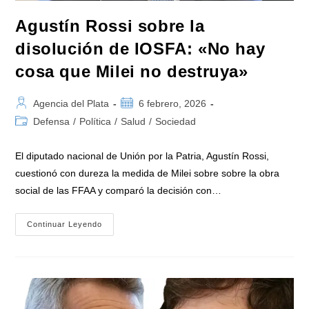
Torpedos
Que
Nos
Agustín Rossi sobre la
Golpearon
El
disolución de IOSFA: «No hay
Alma»
cosa que Milei no destruya»
Autor
Publicación
Agencia del Plata
6 febrero, 2026
de
de
Categoría
Defensa
/
Política
/
Salud
/
Sociedad
la
la
de
entrada:
entrada:
la
El diputado nacional de Unión por la Patria, Agustín Rossi,
entrada:
cuestionó con dureza la medida de Milei sobre sobre la obra
social de las FFAA y comparó la decisión con…
Agustín
Continuar Leyendo
Rossi
Sobre
La
Disolución
De
IOSFA:
«No
Hay