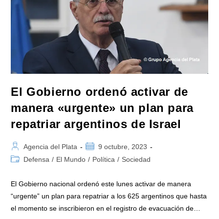
Excombatientes
Sean
Hereditarias
El Gobierno ordenó activar de
manera «urgente» un plan para
repatriar argentinos de Israel
Autor
Publicación
Agencia del Plata
9 octubre, 2023
de
de
Categoría
Defensa
/
El Mundo
/
Política
/
Sociedad
la
la
de
entrada:
entrada:
la
El Gobierno nacional ordenó este lunes activar de manera
entrada:
“urgente” un plan para repatriar a los 625 argentinos que hasta
el momento se inscribieron en el registro de evacuación de…