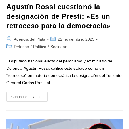
Malvinas»
Agustín Rossi cuestionó la
designación de Presti: «Es un
retroceso para la democracia»
Autor
Publicación
Agencia del Plata
22 noviembre, 2025
de
de
Categoría
Defensa
/
Política
/
Sociedad
la
la
de
entrada:
entrada:
la
El diputado nacional electo del peronismo y ex ministro de
entrada:
Defensa, Agustín Rossi, calificó este sábado como un
"retroceso" en materia democrática la designación del Teniente
General Carlos Presti al…
Agustín
Continuar Leyendo
Rossi
Cuestionó
La
Designación
De
Presti:
«Es