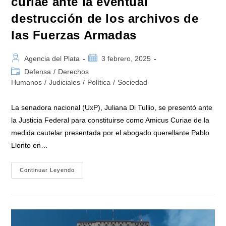
curiae ante la eventual
destrucción de los archivos de
las Fuerzas Armadas
Autor
Publicación
Agencia del Plata
3 febrero, 2025
de
de
Categoría
Defensa
/
Derechos
la
la
de
Humanos
/
Judiciales
/
Política
/
Sociedad
entrada:
entrada:
la
entrada:
La senadora nacional (UxP), Juliana Di Tullio, se presentó ante
la Justicia Federal para constituirse como Amicus Curiae de la
medida cautelar presentada por el abogado querellante Pablo
Llonto en…
Di
Continuar Leyendo
Tullio
Se
Presentó
En
La
Justicia
Federal