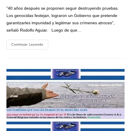
entrada:
"40 años después se proponen seguir destruyendo pruebas.
Los genocidas festejan, lograron un Gobierno que pretende
garantizarles impunidad y legitimar sus crímenes atroces",
señaló Rodolfo Aguiar. Luego de que…
ATE
Continuar Leyendo
Alerta
Por
La
Destrucción
De
Archivos
Históricos
De
La
Armada
Y
Eleva
Un
Pedido
De
Informes
A
Defensa