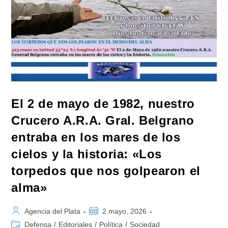
El 2 de mayo de 1982, nuestro
Crucero A.R.A. Gral. Belgrano
entraba en los mares de los
cielos y la historia: «Los
torpedos que nos golpearon el
alma»
Autor
Publicación
Agencia del Plata
2 mayo, 2026
de
de
Categoría
Defensa
/
Editoriales
/
Política
/
Sociedad