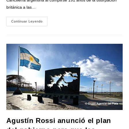
británica a las…
Excombatientes
Continuar Leyendo
De
Malvinas
Denuncian
Un
«plan
De
Entrega
De
La
Soberanía
Nacional»:
«Ya
Vivimos
La
Época
De
Las
Relaciones
Carnales»
Agustín Rossi anunció el plan