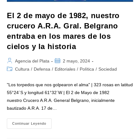
El 2 de mayo de 1982, nuestro
crucero A.R.A. Gral. Belgrano
entraba en los mares de los
cielos y la historia
Autor
Publicación
Agencia del Plata
2 mayo, 2024
de
de
Categoría
Cultura
/
Defensa
/
Editoriales
/
Política
/
Sociedad
la
la
de
entrada:
entrada:
la
"Los torpedos que nos golpearon el alma" | 323 rosas en latitud
entrada:
55°24´S y longitud 61°32´W | El 2 de Mayo de 1982
nuestro Crucero A.R.A. General Belgrano, inicialmente
bautizado A.R.A. 17 de…
El
Continuar Leyendo
2
De
Mayo