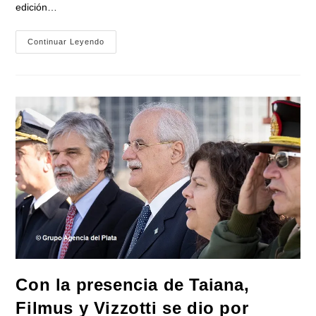
edición…
Gustavo
Continuar Leyendo
Menéndez
Y
Jorge
Taiana
Presentaron
En
La
47°
Feria
Del
Libro:
«Malvinas,
Historias
De
Los
Héroes
De
Merlo»
Con la presencia de Taiana,
Filmus y Vizzotti se dio por