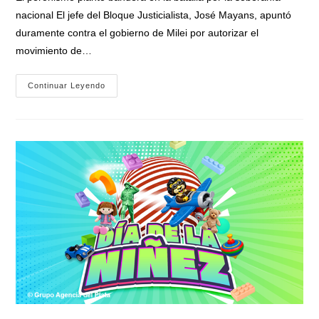
nacional El jefe del Bloque Justicialista, José Mayans, apuntó
duramente contra el gobierno de Milei por autorizar el
movimiento de…
«Presidente
Continuar Leyendo
Cipayo»:
Mayans
Cruzó
Con
Dureza
A
Milei
Y
Advirtió
Sobre
Un
Juicio
Político
Por
Traición
A
La
Patria