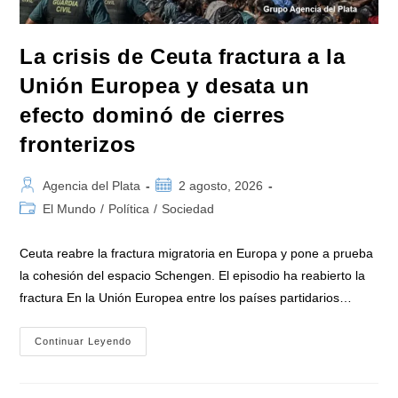
La crisis de Ceuta fractura a la
Unión Europea y desata un
efecto dominó de cierres
fronterizos
Autor
Publicación
Agencia del Plata
2 agosto, 2026
de
de
Categoría
El Mundo
/
Política
/
Sociedad
la
la
de
entrada:
entrada:
la
Ceuta reabre la fractura migratoria en Europa y pone a prueba
entrada:
la cohesión del espacio Schengen. El episodio ha reabierto la
fractura En la Unión Europea entre los países partidarios…
La
Continuar Leyendo
Crisis
De
Ceuta
Fractura