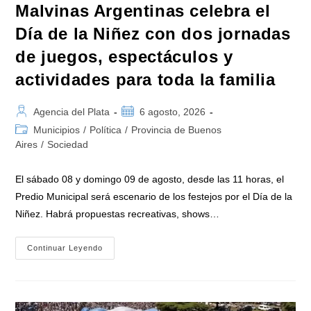
Malvinas Argentinas celebra el
Día de la Niñez con dos jornadas
de juegos, espectáculos y
actividades para toda la familia
Autor
Publicación
Agencia del Plata
6 agosto, 2026
de
de
Categoría
Municipios
/
Política
/
Provincia de Buenos
la
la
de
Aires
/
Sociedad
entrada:
entrada:
la
entrada:
El sábado 08 y domingo 09 de agosto, desde las 11 horas, el
Predio Municipal será escenario de los festejos por el Día de la
Niñez. Habrá propuestas recreativas, shows…
Malvinas
Continuar Leyendo
Argentinas
Celebra
El
Día
De
La