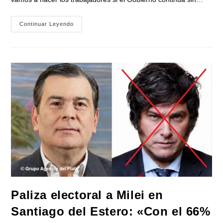
«Fuimos
Continuar Leyendo
Hasta
La
Puerta
Del
Ministerio
De
Economía,
A
Decirle
A
Luis
Caputo
Que
Nuestros
Pibes
Y
Nuestras
Pibas
No
Pueden
Seguir
Yendo
A
La
Paliza electoral a Milei en
Escuela
Con
Santiago del Estero: «Con el 66%
Hambre»