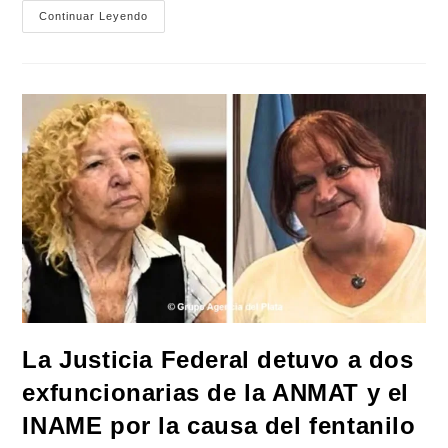
Mayans
Continuar Leyendo
Contundente
Contra
La
Reforma
A
La
Ley
De
Tierras:
«Esta
Ley
Vende
El
País»
La Justicia Federal detuvo a dos
exfuncionarias de la ANMAT y el
INAME por la causa del fentanilo