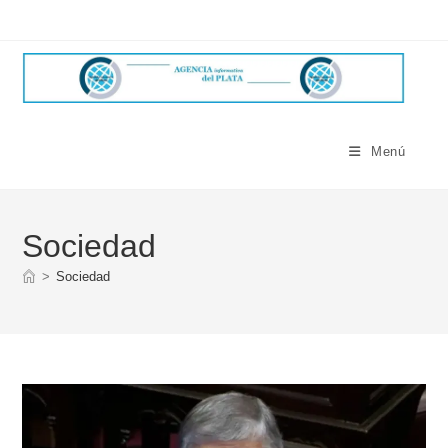
Ir
al
contenido
Menú
Sociedad
>
Sociedad