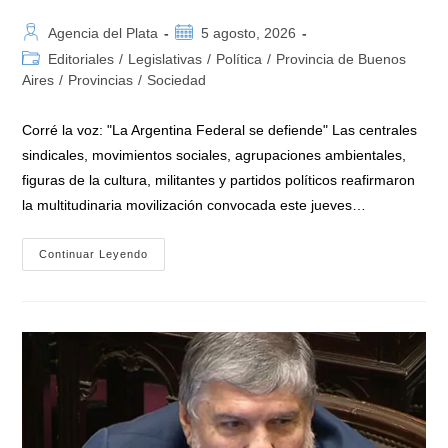
Autor
Publicación
Agencia del Plata
5 agosto, 2026
de
de
Categoría
Editoriales
/
Legislativas
/
Política
/
Provincia de Buenos
la
la
de
Aires
/
Provincias
/
Sociedad
entrada:
entrada:
la
entrada:
Corré la voz: "La Argentina Federal se defiende" Las centrales
sindicales, movimientos sociales, agrupaciones ambientales,
figuras de la cultura, militantes y partidos políticos reafirmaron
la multitudinaria movilización convocada este jueves…
Masiva
Continuar Leyendo
Marcha
Federal
En
Argentina
En
Rechazo
A
La
Reforma
De
La
Ley
De