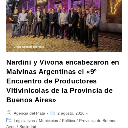
El
66%
De
Los
Votos,
El
Frente
Cívico
De
Zamora
Ganó
En
Todos
Los
Municipios»
Nardini y Vivona encabezaron en
Malvinas Argentinas el «9º
Encuentro de Productores
Vitivinícolas de la Provincia de
Buenos Aires»
Autor
Publicación
Agencia del Plata
2 agosto, 2026
de
de
Categoría
Legislativas
/
Municipios
/
Política
/
Provincia de Buenos
la
la
de
Aires
/
Sociedad