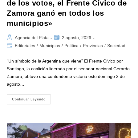
de los votos, el Frente Cívico de
Zamora ganó en todos los
municipios»
Autor
Publicación
Agencia del Plata
2 agosto, 2026
de
de
Categoría
Editoriales
/
Municipios
/
Política
/
Provincias
/
Sociedad
la
la
de
entrada:
entrada:
la
"Un símbolo de la Argentina que viene" El Frente Cívico por
entrada:
Santiago, la coalición liderada por el senador nacional Gerardo
Zamora, obtuvo una contundente victoria este domingo 2 de
agosto…
Paliza
Continuar Leyendo
Electoral
A
Milei
En
Santiago
Del
Estero:
«Con