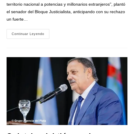
entrada:
territorio nacional a potencias y millonarios extranjeros", plantó
el senador del Bloque Justicialista, anticipando con su rechazo
un fuerte…
Martín
Continuar Leyendo
Soria
Firme
Contra
La
Reforma
De
La
Ley
De
Tierras:
«Es
Argentina
O
Milei»