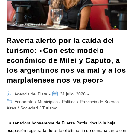
En
Grand
Bourg
Raverta alertó por la caída del
turismo: «Con este modelo
económico de Milei y Caputo, a
los argentinos nos va mal y a los
marplatenses nos va peor»
Autor
Publicación
Agencia del Plata
31 julio, 2026
de
de
Categoría
Economía
/
Municipios
/
Política
/
Provincia de Buenos
la
la
de
Aires
/
Sociedad
/
Turismo
entrada:
entrada:
la
entrada:
La senadora bonaerense de Fuerza Patria vinculó la baja
ocupación registrada durante el último fin de semana largo con