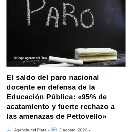
Expropiará
Y
Nacionalizará»
Si
Vuelve
Al
Poder
En
2027
El saldo del paro nacional
docente en defensa de la
Educación Pública: «95% de
acatamiento y fuerte rechazo a
las amenazas de Pettovello»
Autor
Publicación
Agencia del Plata
3 agosto, 2026