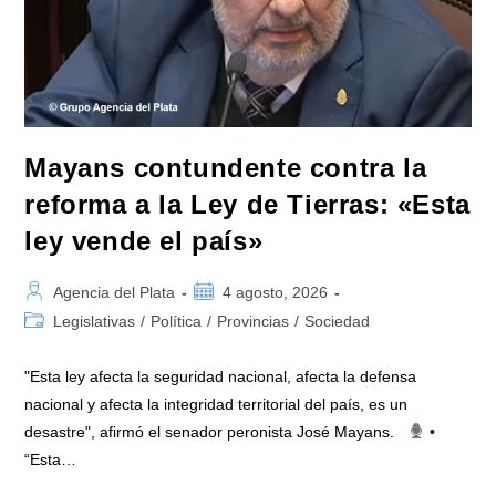
Tierras
Impulsada
Por
Milei:
«La
Soberanía
No
Se
Negocia»
Mayans contundente contra la
reforma a la Ley de Tierras: «Esta
ley vende el país»
Autor
Publicación
Agencia del Plata
4 agosto, 2026
de
de
Categoría
Legislativas
/
Política
/
Provincias
/
Sociedad
la
la
de
entrada:
entrada:
la
"Esta ley afecta la seguridad nacional, afecta la defensa
entrada:
nacional y afecta la integridad territorial del país, es un
desastre", afirmó el senador peronista José Mayans.
•
“Esta…