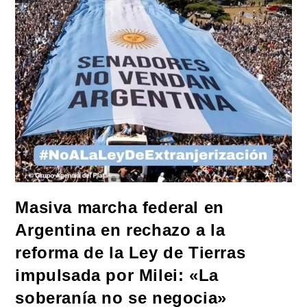
Niñez
Con
Dos
Jornadas
De
Juegos,
Espectáculos
Y
Actividades
Para
Toda
La
Familia
Masiva marcha federal en
Argentina en rechazo a la
reforma de la Ley de Tierras
impulsada por Milei: «La
soberanía no se negocia»