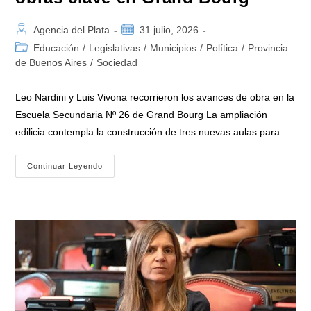
Autor
Publicación
Agencia del Plata
31 julio, 2026
de
de
Categoría
Educación
/
Legislativas
/
Municipios
/
Política
/
Provincia
la
la
de
de Buenos Aires
/
Sociedad
entrada:
entrada:
la
entrada:
Leo Nardini y Luis Vivona recorrieron los avances de obra en la
Escuela Secundaria Nº 26 de Grand Bourg La ampliación
edilicia contempla la construcción de tres nuevas aulas para…
Leo
Continuar Leyendo
Nardini
Y
Luis
Vivona
Consolidan
La
Educación
Pública
En
Malvinas
Argentinas
Con
Obras
Clave