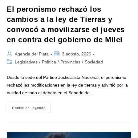
2026»
El peronismo rechazó los
cambios a la ley de Tierras y
convocó a movilizarse el jueves
en contra del gobierno de Milei
Autor
Publicación
Agencia del Plata
3 agosto, 2026
de
de
Categoría
Legislativas
/
Política
/
Provincias
/
Sociedad
la
la
de
entrada:
entrada:
la
Desde la sede del Partido Justicialista Nacional, el peronismo
entrada:
rechazó las modificaciones en la ley de tierras y advirtió por la
nulidad de todo el debate en el Senado de…
El
Continuar Leyendo
Peronismo
Rechazó
Los
Cambios
A
La