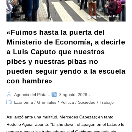
Rechazo
A
Las
Amenazas
De
Pettovello»
«Fuimos hasta la puerta del
Ministerio de Economía, a decirle
a Luis Caputo que nuestros
pibes y nuestras pibas no
pueden seguir yendo a la escuela
con hambre»
Autor
Publicación
Agencia del Plata
3 agosto, 2026
de
de
Categoría
Economía
/
Gremiales
/
Política
/
Sociedad
/
Trabajo
la
la
de
entrada:
entrada:
la
Así lanzó ante una multitud, Mercedes Cabezas; en tanto
entrada:
Rodolfo Aguiar apuntó: "El shutdown, el apagón en el Estado lo
vamos a hacer los trabajadores si el Gobierno continúa sin…