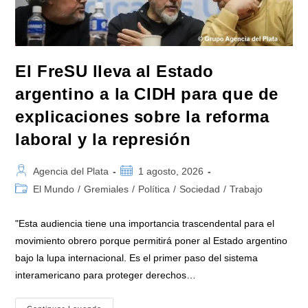
Que
Solo
Cierra
Con
Represión
El FreSU lleva al Estado
argentino a la CIDH para que de
explicaciones sobre la reforma
laboral y la represión
Autor
Publicación
Agencia del Plata
1 agosto, 2026
de
de
Categoría
El Mundo
/
Gremiales
/
Política
/
Sociedad
/
Trabajo
la
la
de
entrada:
entrada:
la
"Esta audiencia tiene una importancia trascendental para el
entrada:
movimiento obrero porque permitirá poner al Estado argentino
bajo la lupa internacional. Es el primer paso del sistema
interamericano para proteger derechos…