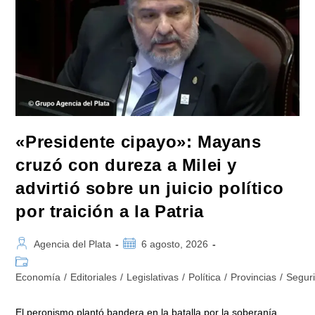
«Presidente cipayo»: Mayans
cruzó con dureza a Milei y
advirtió sobre un juicio político
por traición a la Patria
Autor
Publicación
Agencia del Plata
6 agosto, 2026
de
de
Categoría
la
la
de
Economía
/
Editoriales
/
Legislativas
/
Política
/
Provincias
/
Segur
entrada:
entrada:
la
entrada:
El peronismo plantó bandera en la batalla por la soberanía