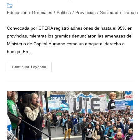
de
de
Categoría
la
la
de
Educación
/
Gremiales
/
Política
/
Provincias
/
Sociedad
/
Trabajo
entrada:
entrada:
la
entrada:
Convocada por CTERA registró adhesiones de hasta el 95% en
provincias, mientras los gremios denunciaron las amenazas del
Ministerio de Capital Humano como un ataque al derecho a
huelga. En…
El
Continuar Leyendo
Saldo
Del
Paro
Nacional
Docente
En
Defensa
De
La
Educación
Pública:
«95%
De
Acatamiento
Y
Fuerte