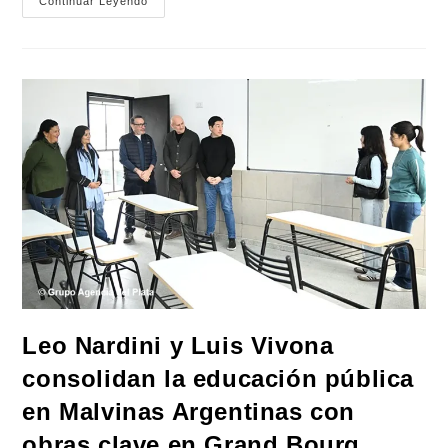
El
Continuar Leyendo
FreSU
Lleva
Al
Estado
Argentino
A
La
CIDH
Para
Que
De
Explicaciones
Sobre
La
Reforma
Laboral
Y
La
Represión
Leo Nardini y Luis Vivona
consolidan la educación pública
en Malvinas Argentinas con
obras clave en Grand Bourg