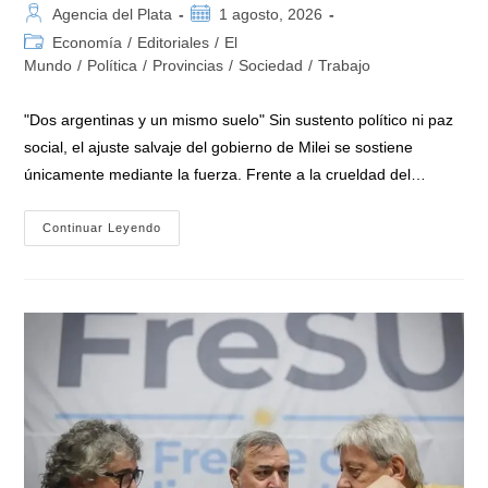
Autor
Publicación
Agencia del Plata
1 agosto, 2026
de
de
Categoría
Economía
/
Editoriales
/
El
la
la
de
Mundo
/
Política
/
Provincias
/
Sociedad
/
Trabajo
entrada:
entrada:
la
entrada:
"Dos argentinas y un mismo suelo" Sin sustento político ni paz
social, el ajuste salvaje del gobierno de Milei se sostiene
únicamente mediante la fuerza. Frente a la crueldad del…
Agosto
Continuar Leyendo
Llegó
«sin
Consenso
Político
Ni
Social»
Para
El
Gobierno
De
Milei
Que
Impone
Un
Ajuste
Salvaje