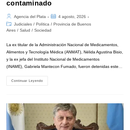
contaminado
Autor
Publicación
Agencia del Plata
4 agosto, 2026
de
de
Categoría
Judiciales
/
Política
/
Provincia de Buenos
la
la
de
Aires
/
Salud
/
Sociedad
entrada:
entrada:
la
entrada:
La ex titular de la Administración Nacional de Medicamentos,
Alimentos y Tecnología Médica (ANMAT), Nélida Agustina Bisio,
y la ex jefa del Instituto Nacional de Medicamentos
(INAME), Gabriela Mantecon Fumado, fueron detenidas este…
La
Continuar Leyendo
Justicia
Federal
Detuvo
A
Dos
Exfuncionarias
De
La
ANMAT
Y
El
INAME