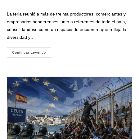
entrada:
entrada:
la
entrada:
La feria reunió a más de treinta productores, comerciantes y
empresarios bonaerenses junto a referentes de todo el país,
consolidándose como un espacio de encuentro que refleja la
diversidad y…
Nardini
Continuar Leyendo
Y
Vivona
Encabezaron
En
Malvinas
Argentinas
El
«9º
Encuentro
De
Productores
Vitivinícolas
De
La
Provincia
De
Buenos
Aires»