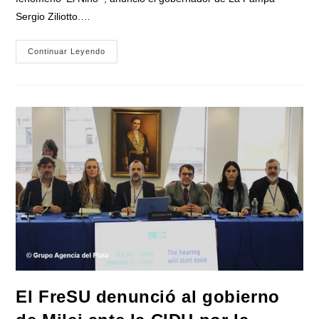
Sergio Ziliotto.…
Ziliotto
Continuar Leyendo
Anticipa
El
Impacto
De
«El
Niño»
Creando
Una
«Unidad
De
Gestión»
Para
Proteger
El
Territorio
Pampeano
El FreSU denunció al gobierno