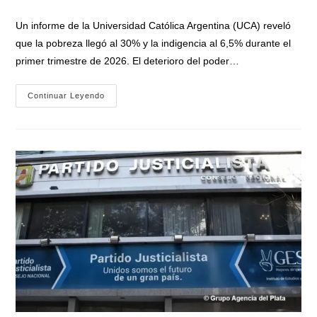
la
la
de
entrada:
entrada:
la
Un informe de la Universidad Católica Argentina (UCA) reveló
entrada:
que la pobreza llegó al 30% y la indigencia al 6,5% durante el
primer trimestre de 2026. El deterioro del poder…
La
Continuar Leyendo
Pobreza
Ya
Alcanzó
Al
30%
En
Argentina:
«1,3
Millones
De
Personas
Cayeron
Bajo
La
Línea
De
Pobreza
En
El
Primer
Trimestre
De