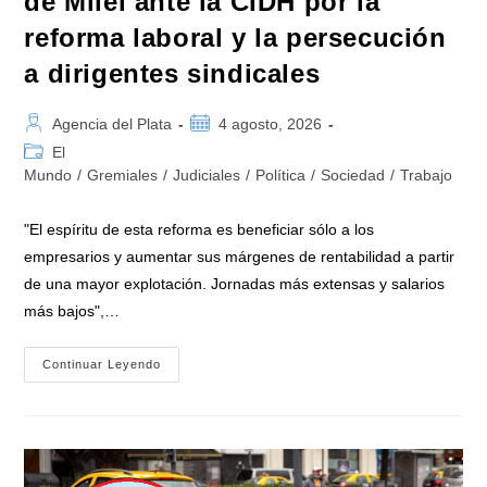
de Milei ante la CIDH por la
reforma laboral y la persecución
a dirigentes sindicales
Autor
Publicación
Agencia del Plata
4 agosto, 2026
de
de
Categoría
El
la
la
de
Mundo
/
Gremiales
/
Judiciales
/
Política
/
Sociedad
/
Trabajo
entrada:
entrada:
la
entrada:
"El espíritu de esta reforma es beneficiar sólo a los
empresarios y aumentar sus márgenes de rentabilidad a partir
de una mayor explotación. Jornadas más extensas y salarios
más bajos",…
El
Continuar Leyendo
FreSU
Denunció
Al
Gobierno
De
Milei
Ante
La