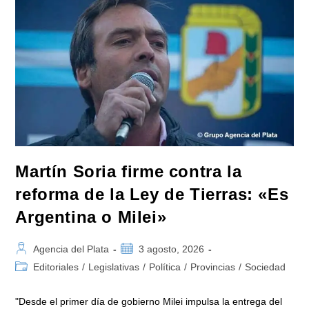
Ley
De
Tierras
Y
Convocó
A
Movilizarse
El
Jueves
En
Contra
Del
Gobierno
De
Milei
Martín Soria firme contra la
reforma de la Ley de Tierras: «Es
Argentina o Milei»
Autor
Publicación
Agencia del Plata
3 agosto, 2026
de
de
Categoría
Editoriales
/
Legislativas
/
Política
/
Provincias
/
Sociedad
la
la
de
entrada:
entrada:
la
"Desde el primer día de gobierno Milei impulsa la entrega del