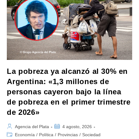
CIDH
Por
La
Reforma
Laboral
Y
La
Persecución
A
Dirigentes
Sindicales
La pobreza ya alcanzó al 30% en
Argentina: «1,3 millones de
personas cayeron bajo la línea
de pobreza en el primer trimestre
de 2026»
Autor
Publicación
Agencia del Plata
4 agosto, 2026
de
de
Categoría
Economía
/
Política
/
Provincias
/
Sociedad