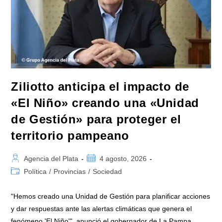
Por
La
Causa
Del
Fentanilo
Contaminado
Ziliotto anticipa el impacto de
«El Niño» creando una «Unidad
de Gestión» para proteger el
territorio pampeano
Autor
Publicación
Agencia del Plata
4 agosto, 2026
de
de
Categoría
Política
/
Provincias
/
Sociedad
la
la
de
entrada:
entrada:
la
"Hemos creado una Unidad de Gestión para planificar acciones
entrada:
y dar respuestas ante las alertas climáticas que genera el
fenómeno 'El Niño'", anunció el gobernador de La Pampa