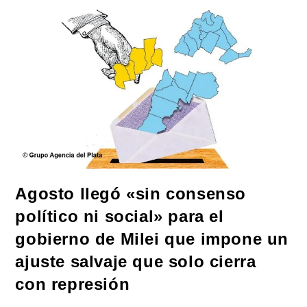
A
La
Unión
Europea
Y
Desata
Un
Efecto
Dominó
De
Cierres
Fronterizos
Agosto llegó «sin consenso
político ni social» para el
gobierno de Milei que impone un
ajuste salvaje que solo cierra
con represión