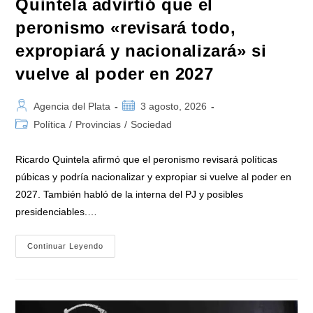
Quintela advirtió que el
peronismo «revisará todo,
expropiará y nacionalizará» si
vuelve al poder en 2027
Autor
Publicación
Agencia del Plata
3 agosto, 2026
de
de
Categoría
Política
/
Provincias
/
Sociedad
la
la
de
entrada:
entrada:
la
Ricardo Quintela afirmó que el peronismo revisará políticas
entrada:
púbicas y podría nacionalizar y expropiar si vuelve al poder en
2027. También habló de la interna del PJ y posibles
presidenciables.…
Quintela
Continuar Leyendo
Advirtió
Que
El
Peronismo
«revisará
Todo,