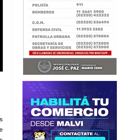
s
e
os