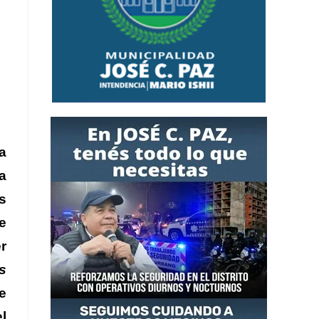
a
a
s
e
r
s
e
l