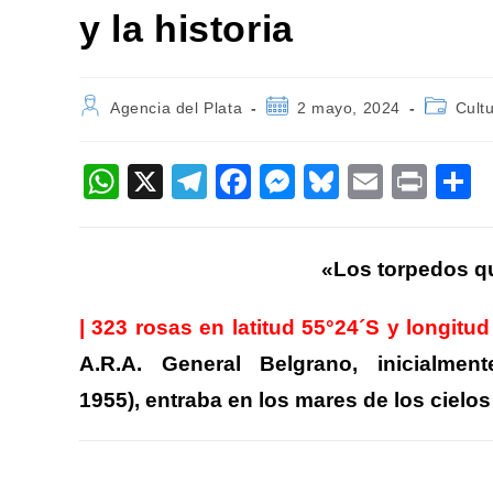
y la historia
Autor
Publicación
Categorí
Agencia del Plata
2 mayo, 2024
Cult
de
de
de
la
la
la
entrada:
entrada:
entrada:
W
X
T
F
M
Bl
E
Pr
h
el
a
e
u
m
in
o
at
e
c
ss
e
ail
t
«Los torpedos q
s
gr
e
e
sk
p
A
a
b
n
y
a
| 323 rosas en latitud 55°24´S y longitu
p
m
o
g
ti
A.R.A. General Belgrano, inicialme
p
o
er
1955), entraba en los mares de los cielos 
k