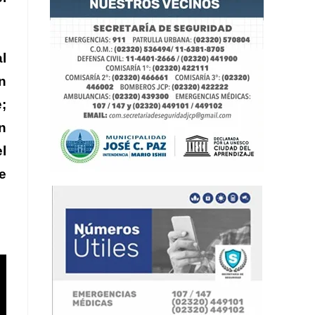
l
n
;
n
l
e