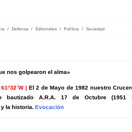
a
ura
/
Defensa
/
Editoriales
/
Política
/
Sociedad
C
m
ue nos golpearon el alma»
r
d 61°32´W |
El 2 de Mayo de 1982 nuestro Crucer
r
nte bautizado A.R.A. 17 de Octubre (1951 
y la historia.
Evocación