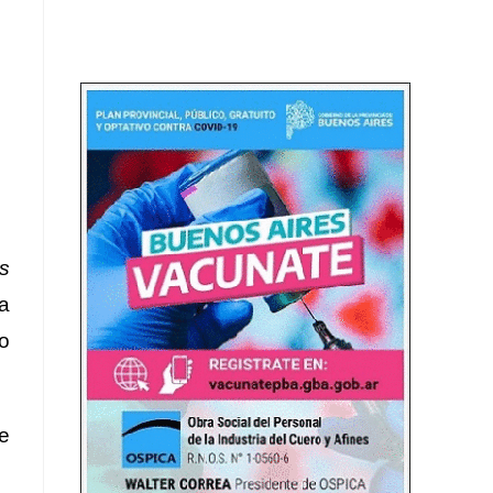
as
ta
o
e