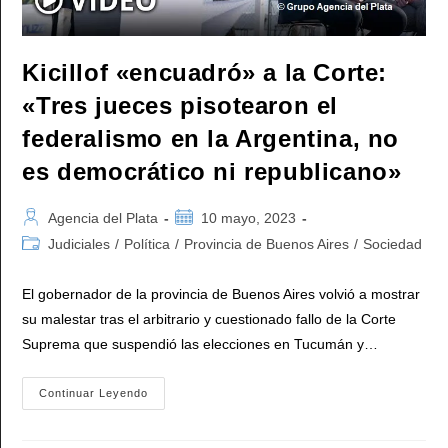
Kicillof «encuadró» a la Corte:
«Tres jueces pisotearon el
federalismo en la Argentina, no
es democrático ni republicano»
Autor
Publicación
Agencia del Plata
10 mayo, 2023
de
de
Categoría
Judiciales
/
Política
/
Provincia de Buenos Aires
/
Sociedad
la
la
de
entrada:
entrada:
la
El gobernador de la provincia de Buenos Aires volvió a mostrar
entrada:
su malestar tras el arbitrario y cuestionado fallo de la Corte
Suprema que suspendió las elecciones en Tucumán y…
Kicillof
Continuar Leyendo
«encuadró»
A
La