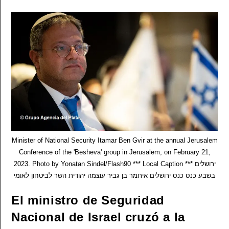
Corte:
«Tres
Jueces
Pisotearon
El
Federalismo
En
La
Argentina,
No
Es
Democrático
Ni
Republicano»
Minister of National Security Itamar Ben Gvir at the annual Jerusalem
Conference of the 'Besheva' group in Jerusalem, on February 21,
2023. Photo by Yonatan Sindel/Flash90 *** Local Caption *** ירושלים
בשבע כנס כנס ירושלים איתמר בן גביר עוצמה יהודית השר לביטחון לאומי
El ministro de Seguridad
Nacional de Israel cruzó a la