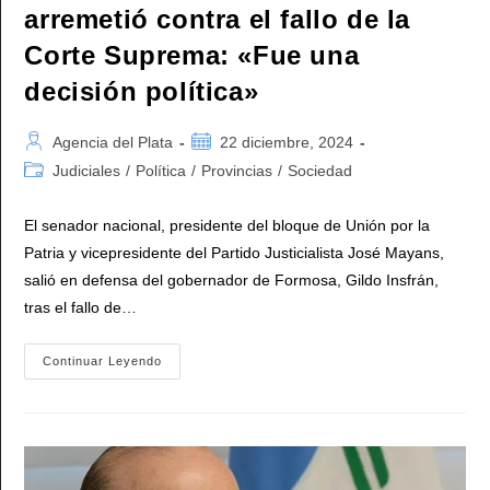
arremetió contra el fallo de la
Corte Suprema: «Fue una
decisión política»
Autor
Publicación
Agencia del Plata
22 diciembre, 2024
de
de
Categoría
Judiciales
/
Política
/
Provincias
/
Sociedad
la
la
de
entrada:
entrada:
la
El senador nacional, presidente del bloque de Unión por la
entrada:
Patria y vicepresidente del Partido Justicialista José Mayans,
salió en defensa del gobernador de Formosa, Gildo Insfrán,
tras el fallo de…
Mayans
Continuar Leyendo
Respaldó
A
Insfrán
Y
Arremetió
Contra
El
Fallo