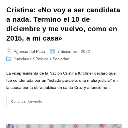
Cristina: «No voy a ser candidata
a nada. Termino el 10 de
diciembre y me vuelvo, como en
2015, a mi casa»
Autor
Publicación
Agencia del Plata
7 diciembre, 2022
de
de
Categoría
Judiciales
/
Política
/
Sociedad
la
la
de
entrada:
entrada:
la
La vicepresidenta de la Nación Cristina Kirchner declaró que
entrada:
fue condenada por un "estado paralelo, una mafia judicial" en
la causa por la obra pública en santa Cruz y anunció no…
Cristina:
Continuar Leyendo
«No
Voy
A
Ser
Candidata
A