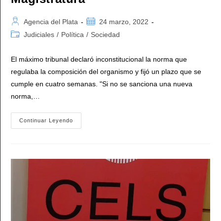
Autor
Publicación
Agencia del Plata
24 marzo, 2022
de
de
Categoría
Judiciales
/
Política
/
Sociedad
la
la
de
entrada:
entrada:
la
El máximo tribunal declaró inconstitucional la norma que
entrada:
regulaba la composición del organismo y fijó un plazo que se
cumple en cuatro semanas. "Si no se sanciona una nueva
norma,…
El
Continuar Leyendo
Ministro
Soria
Calificó
De
«extorsivo»
El
Fallo
De
La
Corte
Que
Declaró
Inconstitucional
La