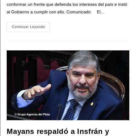
entrada:
conformar un frente que defienda los intereses del país e instó
al Gobierno a cumplir con ello. Comunicado El…
El
Continuar Leyendo
PJ
Se
Opuso
Al
Fallo
Sobre
YPF:
«Orden
Colonial
Incumplible,
Inadmisible
E
Ilegal»
Mayans respaldó a Insfrán y