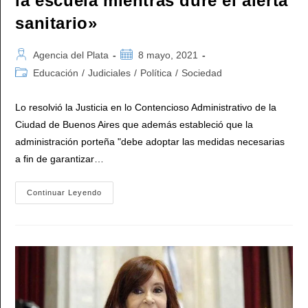
la escuela mientras dure el alerta
sanitario»
Autor
Publicación
Agencia del Plata
8 mayo, 2021
de
de
Categoría
Educación
/
Judiciales
/
Política
/
Sociedad
la
la
de
entrada:
entrada:
la
Lo resolvió la Justicia en lo Contencioso Administrativo de la
entrada:
Ciudad de Buenos Aires que además estableció que la
administración porteña "debe adoptar las medidas necesarias
a fin de garantizar…
Fallo
Continuar Leyendo
De
La
Justicia
Porteña
Dictaminó:
«Los
Padres
No
Están
Obligados
A