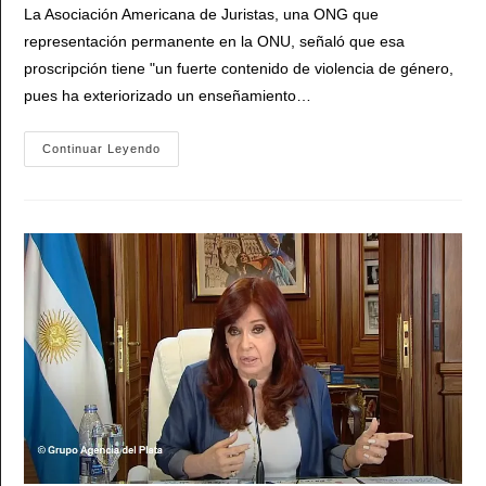
la
La Asociación Americana de Juristas, una ONG que
entrada:
representación permanente en la ONU, señaló que esa
proscripción tiene "un fuerte contenido de violencia de género,
pues ha exteriorizado un enseñamiento…
La
Continuar Leyendo
Asociación
Americana
De
Juristas
Se
Sumó
Al
Repudio
Al
Fallo
Contra
Cristina
Kirchner:
«Una
Aberración
Jurídica»