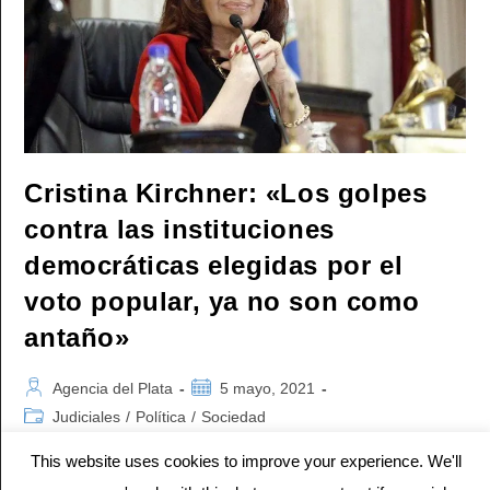
Enviar
A
Sus
Hijos
A
La
Escuela
Mientras
Dure
El
Alerta
Sanitario»
Cristina Kirchner: «Los golpes
contra las instituciones
democráticas elegidas por el
voto popular, ya no son como
antaño»
Autor
Publicación
Agencia del Plata
5 mayo, 2021
de
de
Categoría
Judiciales
/
Política
/
Sociedad
la
la
de
entrada:
entrada:
This website uses cookies to improve your experience. We'll
la
"La Corte acaba de decidir, en plena pandemia decretada por
entrada: