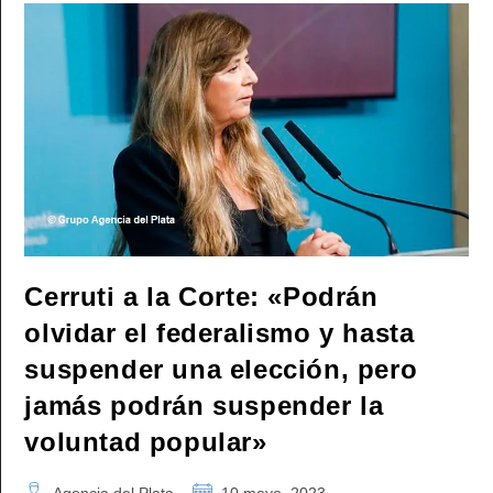
Corte
Se
Ha
Convertido
En
El
Brazo
Operativo
De
La
Oposición»
Cerruti a la Corte: «Podrán
olvidar el federalismo y hasta
suspender una elección, pero
jamás podrán suspender la
voluntad popular»
Autor
Publicación