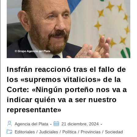
De
La
Corte
Suprema:
«Fue
Una
Decisión
Política»
Insfrán reaccionó tras el fallo de
los «supremos vitalicios» de la
Corte: «Ningún porteño nos va a
indicar quién va a ser nuestro
representante»
Autor
Publicación
Agencia del Plata
21 diciembre, 2024
de
de
Categoría
Editoriales
/
Judiciales
/
Política
/
Provincias
/
Sociedad
la
la