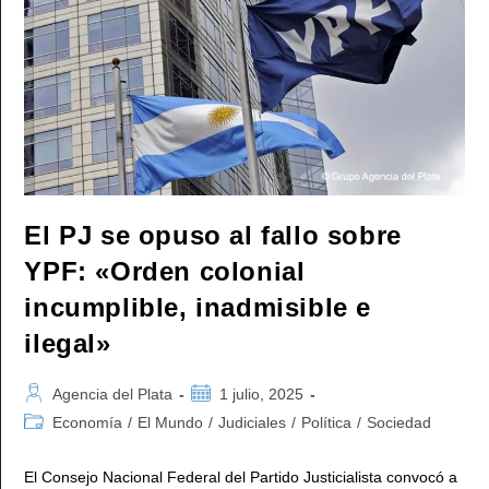
A
Milei:
«YPF
No
Se
Vende
Ni
Se
Entrega
Ni
Se
Regala»
El PJ se opuso al fallo sobre
YPF: «Orden colonial
incumplible, inadmisible e
ilegal»
Autor
Publicación
Agencia del Plata
1 julio, 2025
de
de
Categoría
Economía
/
El Mundo
/
Judiciales
/
Política
/
Sociedad
la
la
de
entrada:
entrada:
la
El Consejo Nacional Federal del Partido Justicialista convocó a