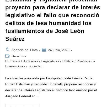
proyecto para declarar de interés
legislativo el fallo que reconoció
delitos de lesa humanidad los
fusilamientos de José León
Suárez
Autor
Publicación
Agencia del Plata
24 junio, 2026
de
de
Categoría
Derechos
la
la
de
Humanos
/
Judiciales
/
Legislativas
/
Política
/
Provincia de
entrada:
entrada:
la
Buenos Aires
/
Sociedad
entrada:
La iniciativa propuesta por los diputados de Fuerza Patria,
Rubén Eslaiman y Facundo Tignanelli, propone reconocer y
declarar de Interés Legislativo el histórico fallo emitido por el
Juzgado Federal en…