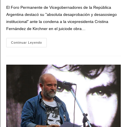
entrada:
entrada:
la
El Foro Permanente de Vicegobernadores de la República
entrada:
Argentina destacó su "absoluta desaprobación y desasosiego
institucional" ante la condena a la vicepresidenta Cristina
Fernández de Kirchner en el juiciode obra…
Vicegobernadores
Continuar Leyendo
Respaldaron
A
Cristina
Y
Expresaron
Su
Preocupación
Por
La
«división
De
Poderes»