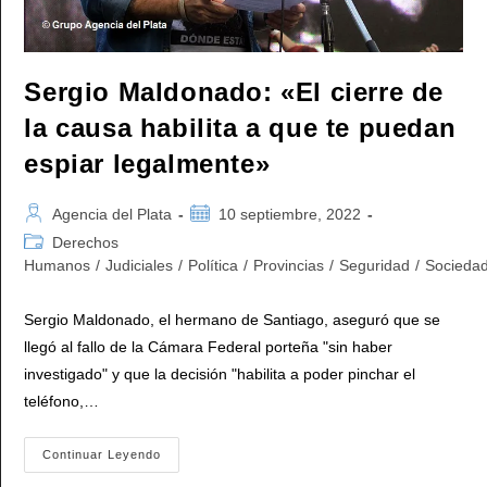
Sergio Maldonado: «El cierre de
la causa habilita a que te puedan
espiar legalmente»
Autor
Publicación
Agencia del Plata
10 septiembre, 2022
de
de
Categoría
Derechos
la
la
de
Humanos
/
Judiciales
/
Política
/
Provincias
/
Seguridad
/
Socieda
entrada:
entrada:
la
entrada:
Sergio Maldonado, el hermano de Santiago, aseguró que se
llegó al fallo de la Cámara Federal porteña "sin haber
investigado" y que la decisión "habilita a poder pinchar el
teléfono,…
Sergio
Continuar Leyendo
Maldonado:
«El