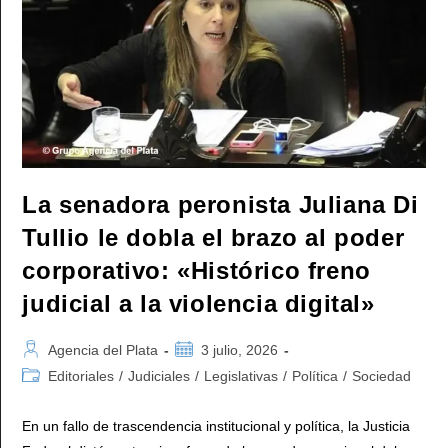
La senadora peronista Juliana Di
Tullio le dobla el brazo al poder
corporativo: «Histórico freno
judicial a la violencia digital»
Autor
Publicación
Agencia del Plata
3 julio, 2026
de
de
Categoría
Editoriales
/
Judiciales
/
Legislativas
/
Política
/
Sociedad
la
la
de
entrada:
entrada:
la
En un fallo de trascendencia institucional y política, la Justicia
entrada: