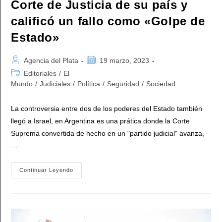
Corte de Justicia de su país y
calificó un fallo como «Golpe de
Estado»
Autor
Publicación
Agencia del Plata
19 marzo, 2023
de
de
Categoría
Editoriales
/
El
la
la
de
Mundo
/
Judiciales
/
Política
/
Seguridad
/
Sociedad
entrada:
entrada:
la
entrada:
La controversia entre dos de los poderes del Estado también
llegó a Israel, en Argentina es una prática donde la Corte
Suprema convertida de hecho en un "partido judicial" avanza,
…
El
Continuar Leyendo
Ministro
De
Seguridad
Nacional
De
Israel
Cruzó