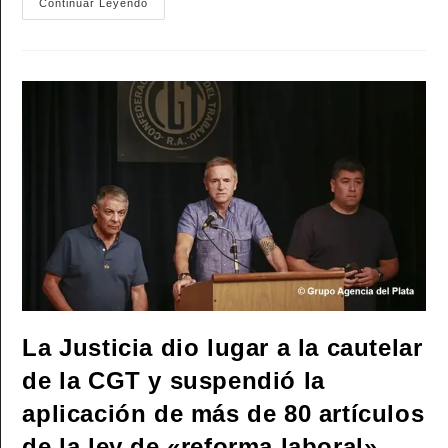
Eslaiman
Continuar Leyendo
Y
Tignanelli
Presentan
Proyecto
Para
Declarar
De
Interés
Legislativo
El
Fallo
Que
Reconoció
Delitos
De
Lesa
Humanidad
Los
Fusilamientos
De
José
León
Suárez
La Justicia dio lugar a la cautelar
de la CGT y suspendió la
aplicación de más de 80 artículos
de la ley de «reforma laboral»