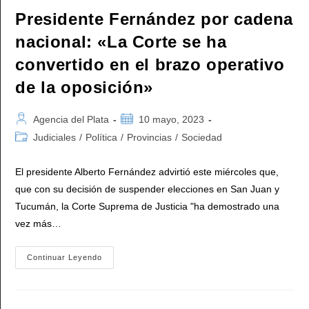
Representante»
Presidente Fernández por cadena
nacional: «La Corte se ha
convertido en el brazo operativo
de la oposición»
Autor
Publicación
Agencia del Plata
10 mayo, 2023
de
de
Categoría
Judiciales
/
Política
/
Provincias
/
Sociedad
la
la
de
entrada:
entrada:
la
El presidente Alberto Fernández advirtió este miércoles que,
entrada:
que con su decisión de suspender elecciones en San Juan y
Tucumán, la Corte Suprema de Justicia "ha demostrado una
vez más…
Presidente
Continuar Leyendo
Fernández
Por
Cadena
Nacional:
«La