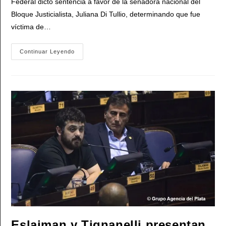
Federal dictó sentencia a favor de la senadora nacional del
Bloque Justicialista, Juliana Di Tullio, determinando que fue
víctima de…
La
Continuar Leyendo
Senadora
Peronista
Juliana
Di
Tullio
Le
Dobla
El
Brazo
Al
Poder
Corporativo:
«Histórico
Freno
Judicial
A
La
Violencia
Digital»
Eslaiman y Tignanelli presentan