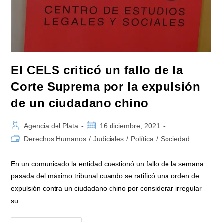
Ley
Del
Consejo
De
La
Magistratura
El CELS criticó un fallo de la
Corte Suprema por la expulsión
de un ciudadano chino
Autor
Publicación
Agencia del Plata
16 diciembre, 2021
de
de
Categoría
Derechos Humanos
/
Judiciales
/
Política
/
Sociedad
la
la
de
entrada:
entrada:
la
En un comunicado la entidad cuestionó un fallo de la semana
entrada:
pasada del máximo tribunal cuando se ratificó una orden de
expulsión contra un ciudadano chino por considerar irregular
su…