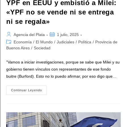
YPF en EEUU y embistió a Milei:
«YPF no se vende ni se entrega
ni se regala»
Autor
Publicación
Agencia del Plata
1 julio, 2025
de
de
Categoría
Economía
/
El Mundo
/
Judiciales
/
Política
/
Provincia de
la
la
de
Buenos Aires
/
Sociedad
entrada:
entrada:
la
entrada:
"Vamos a iniciar investigaciones, porque se sabe que Milei y su
gobierno tienen vínculos con representantes de ese fondo
buitre (Burford). Esto no lo puedo afirmar, por eso digo que…
Kicillof
Continuar Leyendo
Repudió
El
Fallo
Contra
YPF
En
EEUU
Y
Embistió