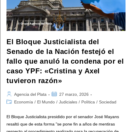
Más
De
80
Artículos
De
La
Ley
De
«reforma
Laboral»
El Bloque Justicialista del
Senado de la Nación festejó el
fallo que anuló la condena por el
caso YPF: «Cristina y Axel
tuvieron razón»
Autor
Publicación
Agencia del Plata
27 marzo, 2026
de
de
Categoría
Economía
/
El Mundo
/
Judiciales
/
Política
/
Sociedad
la
la
de
entrada:
entrada:
la
El Bloque Justicialista presidido por el senador José Mayans
entrada:
resaltó que de esta forma "se pone fin a años de mentiras
respecto al procedimiento realizado para la recuperación de