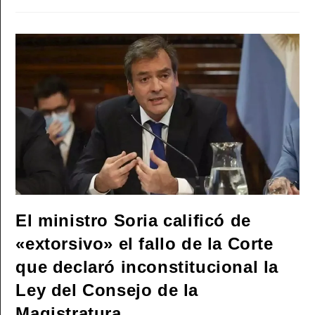
Cierre
De
La
Causa
Habilita
A
Que
Te
Puedan
Espiar
Legalmente»
El ministro Soria calificó de
«extorsivo» el fallo de la Corte
que declaró inconstitucional la
Ley del Consejo de la
Magistratura