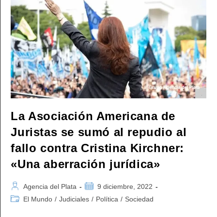
A
La
Corte
De
Justicia
De
Su
País
Y
Calificó
Un
Fallo
Como
«Golpe
De
Estado»
La Asociación Americana de
Juristas se sumó al repudio al
fallo contra Cristina Kirchner:
«Una aberración jurídica»
Autor
Publicación
Agencia del Plata
9 diciembre, 2022
de
de
Categoría
El Mundo
/
Judiciales
/
Política
/
Sociedad
la
la
de
entrada:
entrada: