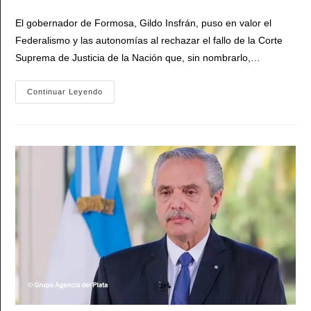
de
entrada:
entrada:
la
El gobernador de Formosa, Gildo Insfrán, puso en valor el
entrada:
Federalismo y las autonomías al rechazar el fallo de la Corte
Suprema de Justicia de la Nación que, sin nombrarlo,…
Insfrán
Continuar Leyendo
Reaccionó
Tras
El
Fallo
De
Los
«supremos
Vitalicios»
De
La
Corte:
«Ningún
Porteño
Nos
Va
A
Indicar
Quién
Va
A
Ser
Nuestro