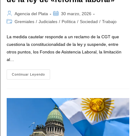
Autor
Publicación
Agencia del Plata
30 marzo, 2026
de
de
Categoría
Gremiales
/
Judiciales
/
Política
/
Sociedad
/
Trabajo
la
la
de
entrada:
entrada:
la
La medida cautelar responde a un reclamo de la CGT que
entrada:
cuestiona la constitucionalidad de la ley y suspende, entre
otros puntos, los Fondos de Asistencia Laboral, la limitación
al…
La
Continuar Leyendo
Justicia
Dio
Lugar
A
La
Cautelar
De
La
CGT
Y
Suspendió
La
Aplicación
De