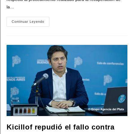
la…
El
Continuar Leyendo
Bloque
Justicialista
Del
Senado
De
La
Nación
Festejó
El
Fallo
Que
Anuló
La
Condena
Por
El
Caso
YPF:
«Cristina
Y
Axel
Tuvieron
Razón»
Kicillof repudió el fallo contra