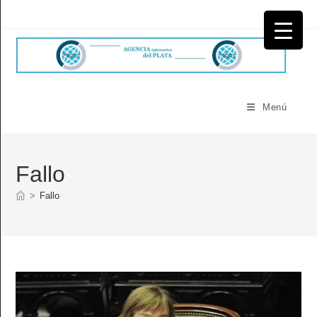
Ir
al
contenido
Menú
Fallo
>
Fallo