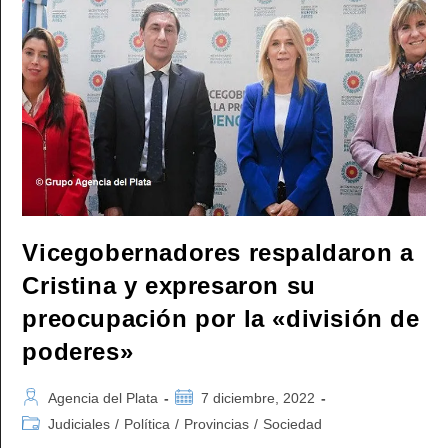
Nada.
Termino
El
10
De
Diciembre
Y
Me
Vuelvo,
Como
En
2015,
A
Mi
Casa»
Vicegobernadores respaldaron a
Cristina y expresaron su
preocupación por la «división de
poderes»
Autor
Publicación
Agencia del Plata
7 diciembre, 2022
de
de
Categoría
Judiciales
/
Política
/
Provincias
/
Sociedad
la
la
de