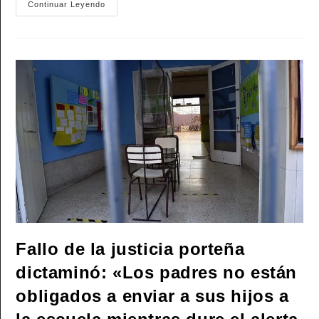
El
Continuar Leyendo
CELS
Criticó
Un
Fallo
De
La
Corte
Suprema
Por
La
Expulsión
De
Un
Ciudadano
Chino
Fallo de la justicia porteña
dictaminó: «Los padres no están
obligados a enviar a sus hijos a