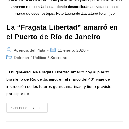
puerto de Buenos Aires como parte del programa por el Bicentenario
zarparán rumbo a Ushuaia, donde desarrollarán actividades en el
marco de esos festejos. Foto:Leonardo Zavattaro/Télam/jcp
La “Fragata Libertad” amarró en
el Puerto de Río de Janeiro
Autor
Publicación
Agencia del Plata
11 enero, 2020
de
de
Categoría
Defensa
/
Política
/
Sociedad
la
la
de
entrada:
entrada:
la
El buque-escuela Fragata Libertad amarró hoy al puerto
entrada:
brasileño de Río de Janeiro, en el marco del 48° viaje de
instrucción de los futuros guardiamarinas, y tiene previsto
participar de…
La
Continuar Leyendo
“Fragata
Libertad”
Amarró
En
El