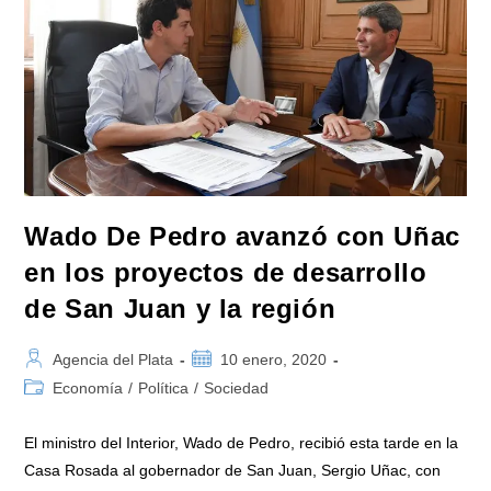
«está
Todo
Bien,
Encaminado»
Wado De Pedro avanzó con Uñac
en los proyectos de desarrollo
de San Juan y la región
Autor
Publicación
Agencia del Plata
10 enero, 2020
de
de
Categoría
Economía
/
Política
/
Sociedad
la
la
de
entrada:
entrada:
la
El ministro del Interior, Wado de Pedro, recibió esta tarde en la
entrada:
Casa Rosada al gobernador de San Juan, Sergio Uñac, con