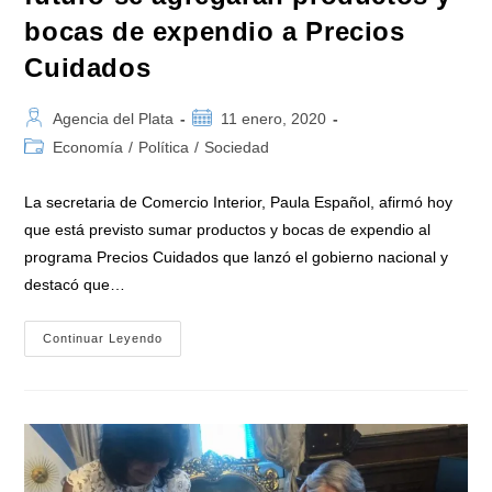
bocas de expendio a Precios
Cuidados
Autor
Publicación
Agencia del Plata
11 enero, 2020
de
de
Categoría
Economía
/
Política
/
Sociedad
la
la
de
entrada:
entrada:
la
La secretaria de Comercio Interior, Paula Español, afirmó hoy
entrada:
que está previsto sumar productos y bocas de expendio al
programa Precios Cuidados que lanzó el gobierno nacional y
destacó que…
Paula
Continuar Leyendo
Español
Afirmó
Que
En
El
Futuro
Se
Agregarán
Productos