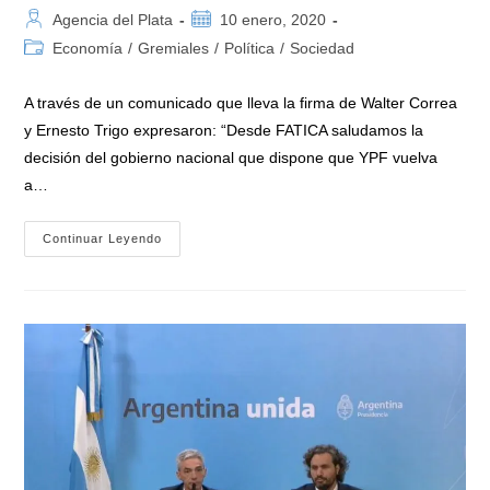
Autor
Publicación
Agencia del Plata
10 enero, 2020
de
de
Categoría
Economía
/
Gremiales
/
Política
/
Sociedad
la
la
de
entrada:
entrada:
la
A través de un comunicado que lleva la firma de Walter Correa
entrada:
y Ernesto Trigo expresaron: “Desde FATICA saludamos la
decisión del gobierno nacional que dispone que YPF vuelva
a…
FATICA
Continuar Leyendo
Y
CIMA
Celebran
La
Decisión
Del
Gobierno
Del
Presidente
Fernández
Por
Defender
La
Industria
Nacional