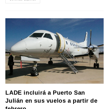
Ministro
“Wado”
De
Pedro
Llamó
A
Reafirmar
El
Concepto
De
Nación
Y
Unidad
Al
Visitar
Mar
Del
Plata
LADE incluirá a Puerto San
Julián en sus vuelos a partir de
febrero