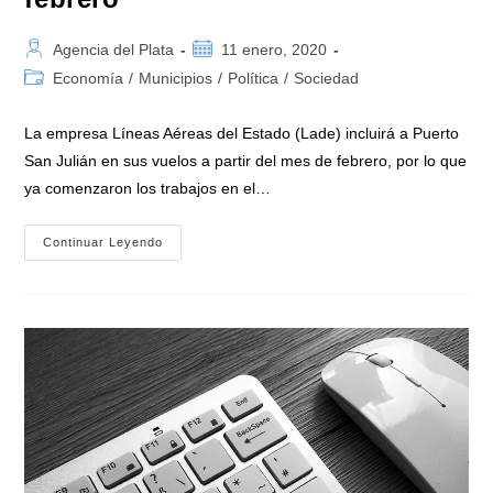
Autor
Publicación
Agencia del Plata
11 enero, 2020
de
de
Categoría
Economía
/
Municipios
/
Política
/
Sociedad
la
la
de
entrada:
entrada:
la
La empresa Líneas Aéreas del Estado (Lade) incluirá a Puerto
entrada:
San Julián en sus vuelos a partir del mes de febrero, por lo que
ya comenzaron los trabajos en el…
LADE
Continuar Leyendo
Incluirá
A
Puerto
San
Julián
En
Sus
Vuelos
A
Partir
De
Febrero