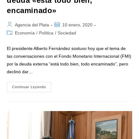
deuda «está todo bien,
encaminado»
Autor
Publicación
Agencia del Plata
10 enero, 2020
de
de
Categoría
Economía
/
Política
/
Sociedad
la
la
de
entrada:
entrada:
la
El presidente Alberto Fernández sostuvo hoy que el tema de
entrada:
las conversaciones con el Fondo Monetario Internacional (FMI)
por la deuda externa “está todo bien, todo encaminado”, pero
declinó dar…
Fernández
Continuar Leyendo
Dijo
Que
En
Las
Negociaciones
Con
El
FMI
Por
La
Deuda