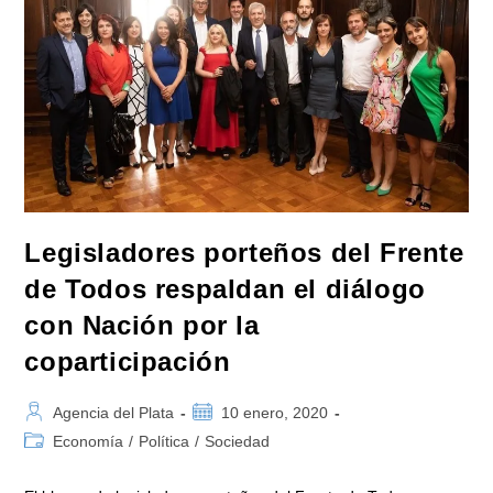
Acciones
Epidemiológicas
Contra
El
Dengue
Legisladores porteños del Frente
de Todos respaldan el diálogo
con Nación por la
coparticipación
Autor
Publicación
Agencia del Plata
10 enero, 2020
de
de
Categoría
Economía
/
Política
/
Sociedad
la
la
de
entrada:
entrada:
la