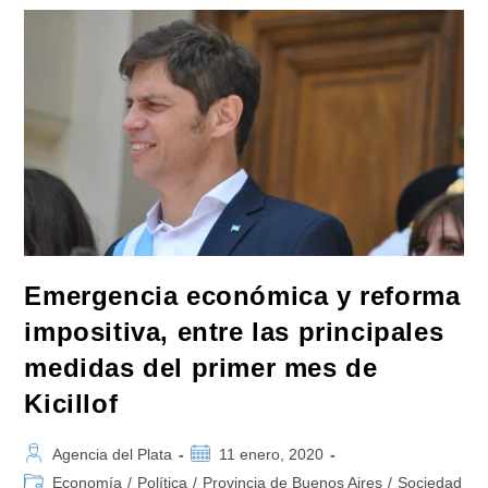
Los
Días
Descontados
Por
Paro
En
Noviembre
Emergencia económica y reforma
impositiva, entre las principales
medidas del primer mes de
Kicillof
Autor
Publicación
Agencia del Plata
11 enero, 2020
de
de
Categoría
Economía
/
Política
/
Provincia de Buenos Aires
/
Sociedad