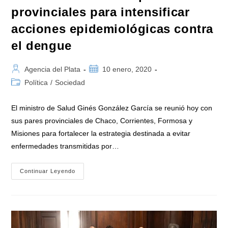
provinciales para intensificar
acciones epidemiológicas contra
el dengue
Autor
Publicación
Agencia del Plata
10 enero, 2020
de
de
Categoría
Política
/
Sociedad
la
la
de
entrada:
entrada:
la
El ministro de Salud Ginés González García se reunió hoy con
entrada:
sus pares provinciales de Chaco, Corrientes, Formosa y
Misiones para fortalecer la estrategia destinada a evitar
enfermedades transmitidas por…
Ginés
Continuar Leyendo
Se
Reunió
Con
Pares
Provinciales
Para
Intensificar