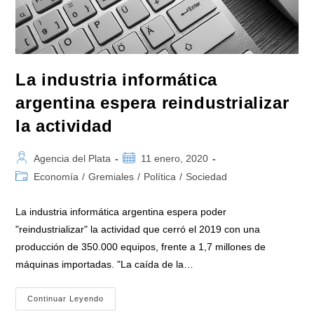
La industria informática
argentina espera reindustrializar
la actividad
Autor
Publicación
Agencia del Plata
11 enero, 2020
de
de
Categoría
Economía
/
Gremiales
/
Política
/
Sociedad
la
la
de
entrada:
entrada:
la
La industria informática argentina espera poder
entrada:
"reindustrializar" la actividad que cerró el 2019 con una
producción de 350.000 equipos, frente a 1,7 millones de
máquinas importadas. "La caída de la…
La
Continuar Leyendo
Industria