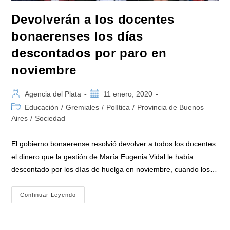
Devolverán a los docentes
bonaerenses los días
descontados por paro en
noviembre
Autor
Publicación
Agencia del Plata
11 enero, 2020
de
de
Categoría
Educación
/
Gremiales
/
Política
/
Provincia de Buenos
la
la
de
Aires
/
Sociedad
entrada:
entrada:
la
entrada:
El gobierno bonaerense resolvió devolver a todos los docentes
el dinero que la gestión de María Eugenia Vidal le había
descontado por los días de huelga en noviembre, cuando los…
Devolverán
Continuar Leyendo
A
Los
Docentes
Bonaerenses