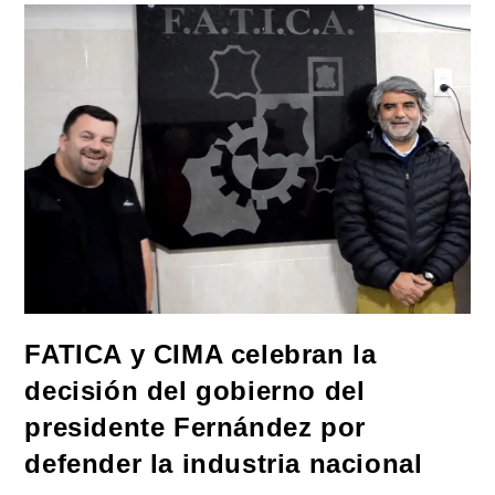
Para
Prevenir
Salmonelosis
En
Salta
Por
Aumento
De
Casos
FATICA y CIMA celebran la
decisión del gobierno del
presidente Fernández por
defender la industria nacional