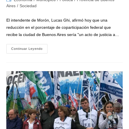
la
la
de
Aires
/
Sociedad
entrada:
entrada:
la
entrada:
El intendente de Morón, Lucas Ghi, afirmó hoy que una
reducción en el porcentaje de coparticipación federal que
recibe la ciudad de Buenos Aires sería "un acto de justicia a…
Intendente
Continuar Leyendo
De
Morón
Respalda
La
Reducción
De
La
Coparticipación
Al
Gobierno
Porteño