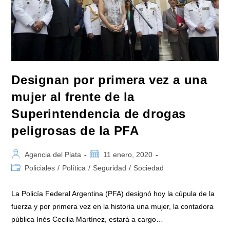
Designan por primera vez a una
mujer al frente de la
Superintendencia de drogas
peligrosas de la PFA
Autor
Publicación
Agencia del Plata
11 enero, 2020
de
de
Categoría
Policiales
/
Política
/
Seguridad
/
Sociedad
la
la
de
entrada:
entrada:
la
La Policía Federal Argentina (PFA) designó hoy la cúpula de la
entrada:
fuerza y por primera vez en la historia una mujer, la contadora
pública Inés Cecilia Martínez, estará a cargo…