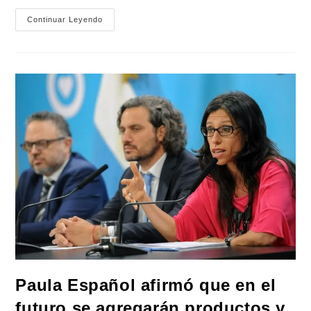
Designan
Continuar Leyendo
Por
Primera
Vez
A
Una
Mujer
Al
Frente
De
La
Superintendencia
De
Drogas
Peligrosas
De
La
PFA
Paula Español afirmó que en el
futuro se agregarán productos y