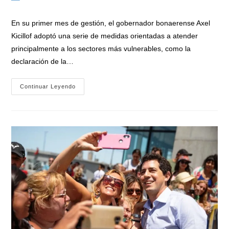
la
la
de
entrada:
entrada:
la
En su primer mes de gestión, el gobernador bonaerense Axel
entrada:
Kicillof adoptó una serie de medidas orientadas a atender
principalmente a los sectores más vulnerables, como la
declaración de la…
Emergencia
Continuar Leyendo
Económica
Y
Reforma
Impositiva,
Entre
Las
Principales
Medidas
Del
Primer
Mes
De
Kicillof