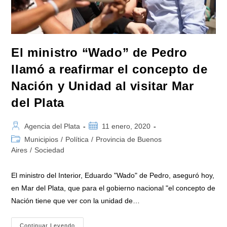
El ministro “Wado” de Pedro
llamó a reafirmar el concepto de
Nación y Unidad al visitar Mar
del Plata
Autor
Publicación
Agencia del Plata
11 enero, 2020
de
de
Categoría
Municipios
/
Política
/
Provincia de Buenos
la
la
de
Aires
/
Sociedad
entrada:
entrada:
la
entrada:
El ministro del Interior, Eduardo "Wado" de Pedro, aseguró hoy,
en Mar del Plata, que para el gobierno nacional "el concepto de
Nación tiene que ver con la unidad de…
El
Continuar Leyendo