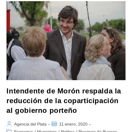
Puerto
De
Río
De
Janeiro
Intendente de Morón respalda la
reducción de la coparticipación
al gobierno porteño
Autor
Publicación
Agencia del Plata
11 enero, 2020
de
de
Categoría
Economía
/
Municipios
/
Política
/
Provincia de Buenos