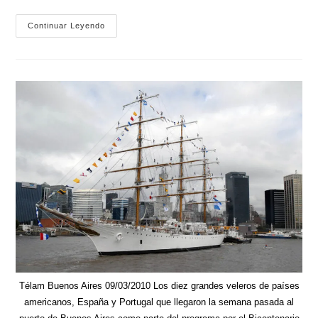
Gioja:
Continuar Leyendo
Oponerse
A
La
Rebaja
De
La
Coparticipación
Porteña
Es
Mezquino
Y
Centralista
Télam Buenos Aires 09/03/2010 Los diez grandes veleros de países
americanos, España y Portugal que llegaron la semana pasada al