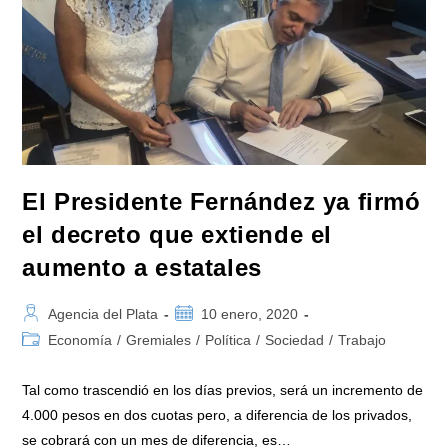
Y
Bocas
De
Expendio
A
Precios
Cuidados
El Presidente Fernández ya firmó
el decreto que extiende el
aumento a estatales
Autor
Publicación
Agencia del Plata
10 enero, 2020
de
de
Categoría
Economía
/
Gremiales
/
Política
/
Sociedad
/
Trabajo
la
la
de
entrada:
entrada:
la
Tal como trascendió en los días previos, será un incremento de
entrada:
4.000 pesos en dos cuotas pero, a diferencia de los privados,
se cobrará con un mes de diferencia, es…