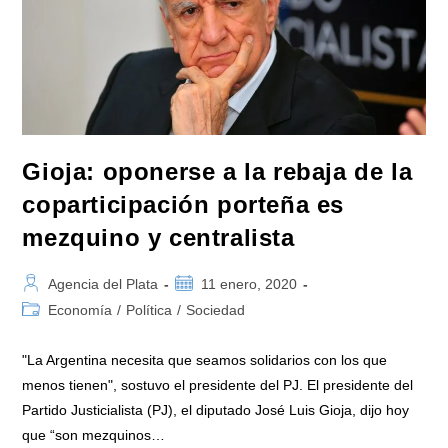
Gioja: oponerse a la rebaja de la
coparticipación porteña es
mezquino y centralista
Autor
Publicación
Agencia del Plata
11 enero, 2020
de
de
Categoría
Economía
/
Política
/
Sociedad
la
la
de
entrada:
entrada:
la
"La Argentina necesita que seamos solidarios con los que
entrada:
menos tienen", sostuvo el presidente del PJ. El presidente del
Partido Justicialista (PJ), el diputado José Luis Gioja, dijo hoy
que “son mezquinos…