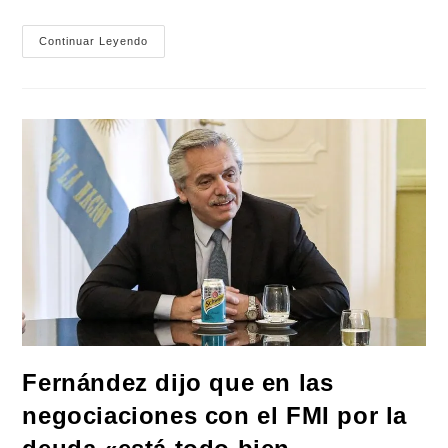
El
Continuar Leyendo
Presidente
Fernández
Ya
Firmó
El
Decreto
Que
Extiende
El
Aumento
A
Estatales
Fernández dijo que en las
negociaciones con el FMI por la