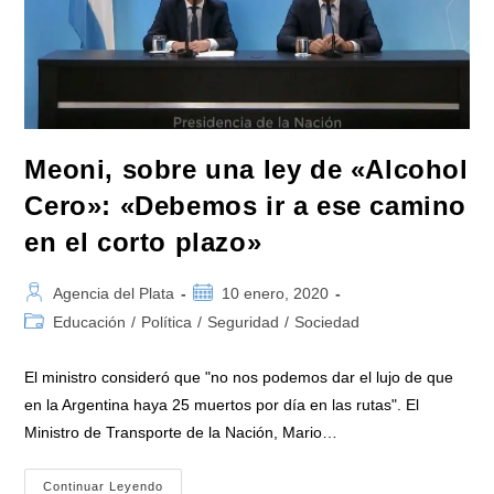
Meoni, sobre una ley de «Alcohol
Cero»: «Debemos ir a ese camino
en el corto plazo»
Autor
Publicación
Agencia del Plata
10 enero, 2020
de
de
Categoría
Educación
/
Política
/
Seguridad
/
Sociedad
la
la
de
entrada:
entrada:
la
El ministro consideró que "no nos podemos dar el lujo de que
entrada:
en la Argentina haya 25 muertos por día en las rutas". El
Ministro de Transporte de la Nación, Mario…
Meoni,
Continuar Leyendo