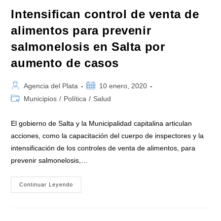
Intensifican control de venta de
alimentos para prevenir
salmonelosis en Salta por
aumento de casos
Autor
Publicación
Agencia del Plata
10 enero, 2020
de
de
Categoría
Municipios
/
Política
/
Salud
la
la
de
entrada:
entrada:
la
El gobierno de Salta y la Municipalidad capitalina articulan
entrada:
acciones, como la capacitación del cuerpo de inspectores y la
intensificación de los controles de venta de alimentos, para
prevenir salmonelosis,…
Intensifican
Continuar Leyendo
Control
De
Venta
De
Alimentos