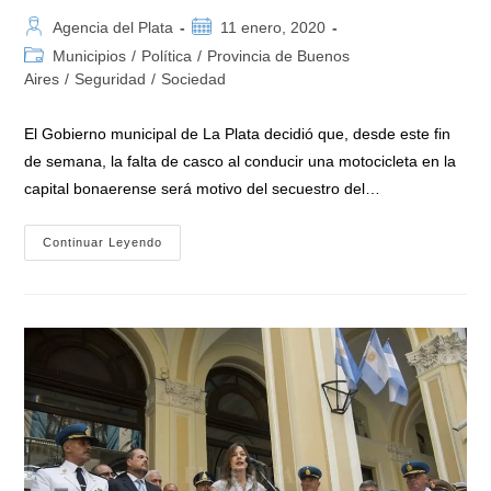
Autor
Publicación
Agencia del Plata
11 enero, 2020
de
de
Categoría
Municipios
/
Política
/
Provincia de Buenos
la
la
de
Aires
/
Seguridad
/
Sociedad
entrada:
entrada:
la
entrada:
El Gobierno municipal de La Plata decidió que, desde este fin
de semana, la falta de casco al conducir una motocicleta en la
capital bonaerense será motivo del secuestro del…
La
Continuar Leyendo
Municipalidad
De
La
Plata
Le
Quitará
Las
Motos
A
Quienes
Circulen
Sin
Casco