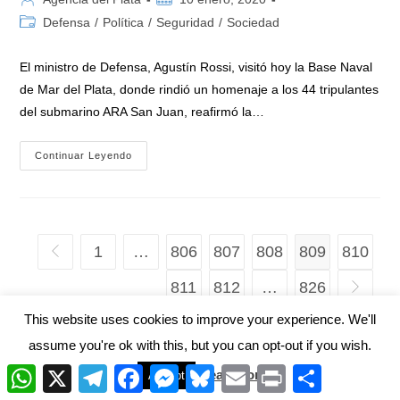
de
de
Categoría
Defensa
/
Política
/
Seguridad
/
Sociedad
la
la
de
entrada:
entrada:
la
El ministro de Defensa, Agustín Rossi, visitó hoy la Base Naval
entrada:
de Mar del Plata, donde rindió un homenaje a los 44 tripulantes
del submarino ARA San Juan, reafirmó la…
Rossi
Continuar Leyendo
Reafirmó
El
Interés
Del
Gobierno
En
El
1
…
806
807
808
809
810
Ir a la página anterior
Esclarecimiento
De
La
811
812
…
826
Ir a la p
Tragedia
Del
ARA
This website uses cookies to improve your experience. We'll
San
Juan
assume you're ok with this, but you can opt-out if you wish.
ISSN 2953-4364
W
X
T
F
M
B
E
P
C
Read More
Accept
h
e
a
e
l
m
r
o