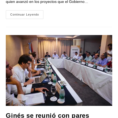
quien avanzó en los proyectos que el Gobierno…
Wado
Continuar Leyendo
De
Pedro
Avanzó
Con
Uñac
En
Los
Proyectos
De
Desarrollo
De
San
Juan
Y
La
Región
Ginés se reunió con pares