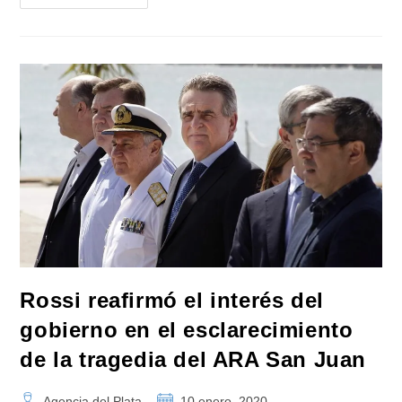
Sobre
Una
Ley
De
«Alcohol
Cero»:
«Debemos
Ir
A
Ese
Camino
En
El
Corto
Plazo»
Rossi reafirmó el interés del
gobierno en el esclarecimiento
de la tragedia del ARA San Juan
Autor
Publicación
Agencia del Plata
10 enero, 2020