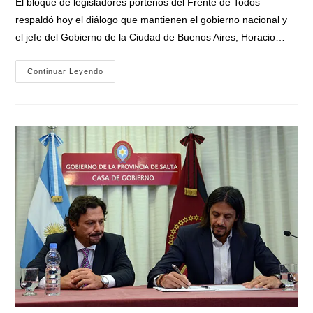
El bloque de legisladores porteños del Frente de Todos
entrada:
respaldó hoy el diálogo que mantienen el gobierno nacional y
el jefe del Gobierno de la Ciudad de Buenos Aires, Horacio…
Legisladores
Continuar Leyendo
Porteños
Del
Frente
De
Todos
Respaldan
El
Diálogo
Con
Nación
Por
La
Coparticipación