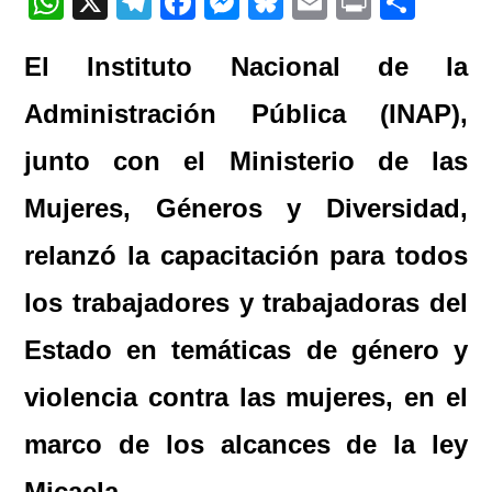
W
X
T
F
M
Bl
E
Pr
C
h
el
a
e
u
m
in
o
El Instituto Nacional de la
at
e
c
ss
e
ail
t
m
s
gr
e
e
sk
p
Administración Pública (INAP),
A
a
b
n
y
ar
junto con el Ministerio de las
p
m
o
g
tir
Mujeres, Géneros y Diversidad,
p
o
er
k
relanzó la capacitación para todos
los trabajadores y trabajadoras del
Estado en temáticas de género y
violencia contra las mujeres, en el
marco de los alcances de la ley
Micaela.