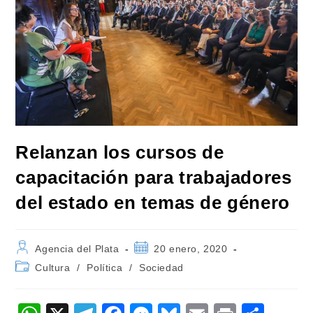
Relanzan los cursos de
capacitación para trabajadores
del estado en temas de género
Autor
Publicación
Agencia del Plata
20 enero, 2020
de
de
Categoría
Cultura
/
Política
/
Sociedad
la
la
de
entrada:
entrada:
la
entrada: