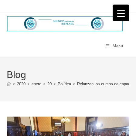
Ir
al
contenido
Menú
Blog
>
2020
>
enero
>
20
>
Política
>
Relanzan los cursos de capacitac