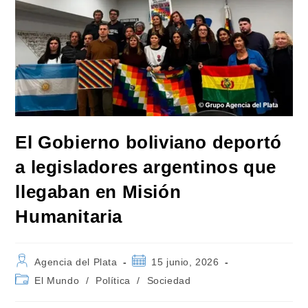
El Gobierno boliviano deportó
a legisladores argentinos que
llegaban en Misión
Humanitaria
Autor
Publicación
Agencia del Plata
15 junio, 2026
de
de
Categoría
El Mundo
/
Política
/
Sociedad
la
la
de
entrada:
entrada:
la