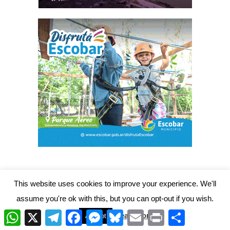
This website uses cookies to improve your experience. We'll
assume you're ok with this, but you can opt-out if you wish.
W
X
T
F
M
B
E
P
C
Read More
Accept
h
e
a
e
l
m
r
o