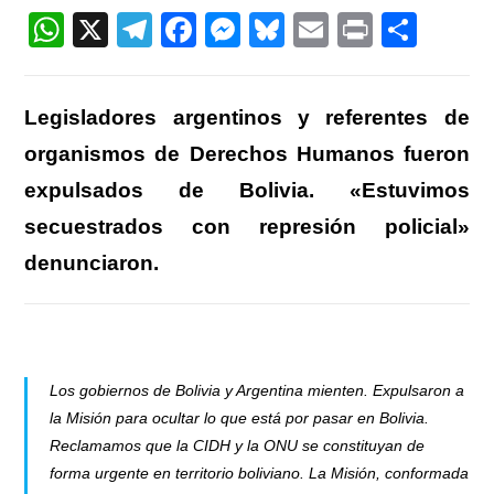
entrada:
W
X
T
F
M
Bl
E
Pr
C
h
el
a
e
u
m
in
o
at
e
c
ss
e
ail
t
m
Legisladores argentinos y referentes de
s
gr
e
e
sk
p
organismos de Derechos Humanos fueron
A
a
b
n
y
ar
expulsados de Bolivia. «Estuvimos
p
m
o
g
tir
secuestrados con represión policial»
p
o
er
denunciaron.
k
Los gobiernos de Bolivia y Argentina mienten. Expulsaron a
la Misión para ocultar lo que está por pasar en Bolivia.
Reclamamos que la CIDH y la ONU se constituyan de
forma urgente en territorio boliviano. La Misión, conformada