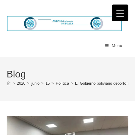
Ir
al
contenido
Menú
Blog
>
2026
>
junio
>
15
>
Política
>
El Gobierno boliviano deportó a l