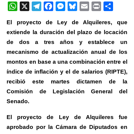
entrada:
W
X
T
F
M
Bl
E
Pr
C
h
el
a
e
u
m
in
o
El proyecto de Ley de Alquileres, que
at
e
c
ss
e
ail
t
m
extiende la duración del plazo de locación
s
gr
e
e
sk
p
de dos a tres años y establece un
A
a
b
n
y
ar
mecanismo de actualización anual de los
p
m
o
g
tir
p
o
er
montos en base a una combinación entre el
k
índice de inflación y el de salarios (RIPTE),
recibió este martes dictamen de la
Comisión de Legislación General del
Senado.
El proyecto de Ley de Alquileres fue
aprobado por la Cámara de Diputados en