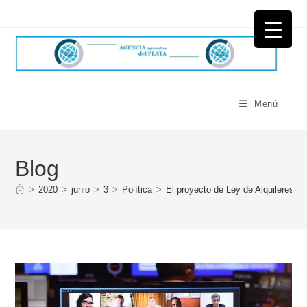
Ir
al
contenido
Menú
Blog
>
2020
>
junio
>
3
>
Política
>
El proyecto de Ley de Alquileres o