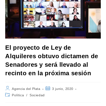
El proyecto de Ley de
Alquileres obtuvo dictamen de
Senadores y será llevado al
recinto en la próxima sesión
Autor
Publicación
Agencia del Plata
3 junio, 2020
de
de
Categoría
Política
/
Sociedad
la
la
de
entrada:
entrada:
la