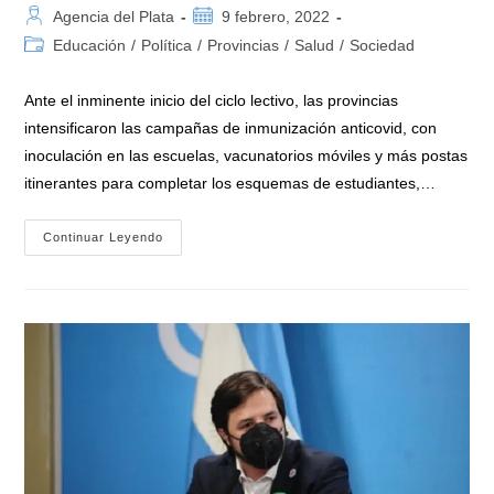
Autor
Publicación
Agencia del Plata
9 febrero, 2022
de
de
Categoría
Educación
/
Política
/
Provincias
/
Salud
/
Sociedad
la
la
de
entrada:
entrada:
la
Ante el inminente inicio del ciclo lectivo, las provincias
entrada:
intensificaron las campañas de inmunización anticovid, con
inoculación en las escuelas, vacunatorios móviles y más postas
itinerantes para completar los esquemas de estudiantes,…
Las
Continuar Leyendo
Provincias
Refuerzan
La
Vacunación
En
Niños
Y
Adolescentes
Ante
El
Inicio
De
Las
Clases