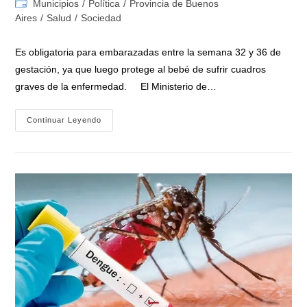
Categoría
Municipios
/
Política
/
Provincia de Buenos
la
la
de
Aires
/
Salud
/
Sociedad
entrada:
entrada:
la
entrada:
Es obligatoria para embarazadas entre la semana 32 y 36 de
gestación, ya que luego protege al bebé de sufrir cuadros
graves de la enfermedad. El Ministerio de…
Comienza
Continuar Leyendo
En
La
Provincia
De
Buenos
Aires
La
Vacunación
Contra
La
Bronquiolitis
2026