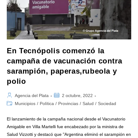
En Tecnópolis comenzó la
campaña de vacunación contra
sarampión, paperas,rubeola y
polio
Autor
Publicación
Agencia del Plata
2 octubre, 2022
de
de
Categoría
Municipios
/
Política
/
Provincias
/
Salud
/
Sociedad
la
la
de
entrada:
entrada:
la
El lanzamiento de la campaña nacional desde el Vacunatorio
entrada:
Amigable en Villa Martelli fue encabezado por la ministra de
Salud Vizzotti y destacó que "Argentina eliminó el sarampión en