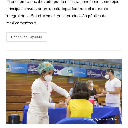
El encuentro encabezado por la ministra tiene tiene como ejes
entrada:
principales avanzar en la estrategia federal del abordaje
integral de la Salud Mental, en la producción pública de
medicamentos y…
Vizzotti
Continuar Leyendo
En
El
Cofesa
Sobre
La
Pandemia:
«La
Clave
De
Poder
Estar
Como
Estamos
Es
Lo
Que
Ha
Avanzado
Argentina
En
La
Vacunación»