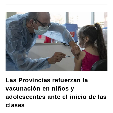
De
Buenos
Aires
Vacunará
Contra
El
Coronavirus
A
Niñas,
Niños
Y
Adolescentes
En
Unas
2.600
Escuelas
Las Provincias refuerzan la
vacunación en niños y
adolescentes ante el inicio de las
clases