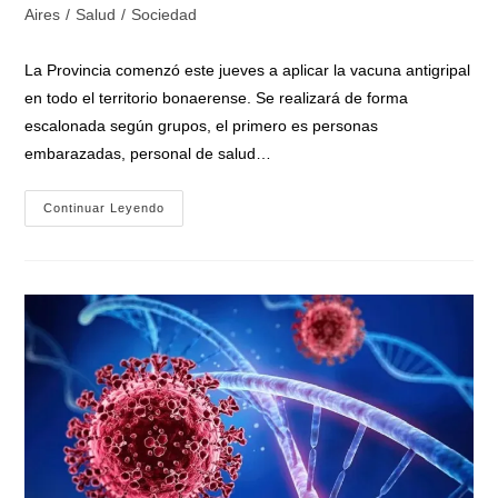
la
la
de
Aires
/
Salud
/
Sociedad
entrada:
entrada:
la
entrada:
La Provincia comenzó este jueves a aplicar la vacuna antigripal
en todo el territorio bonaerense. Se realizará de forma
escalonada según grupos, el primero es personas
embarazadas, personal de salud…
Comenzó
Continuar Leyendo
La
Campaña
Antigripal
De
Vacunación
En
La
Provincia
De
Buenos
Aires