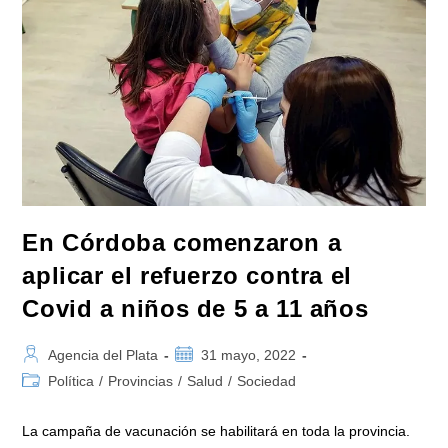
Vacunas
A
Mayores
De
18
Años
En
Todo
El
Territorio
Provincial
En Córdoba comenzaron a
aplicar el refuerzo contra el
Covid a niños de 5 a 11 años
Autor
Publicación
Agencia del Plata
31 mayo, 2022
de
de
Categoría
Política
/
Provincias
/
Salud
/
Sociedad
la
la
de
entrada:
entrada:
la
La campaña de vacunación se habilitará en toda la provincia.
entrada: