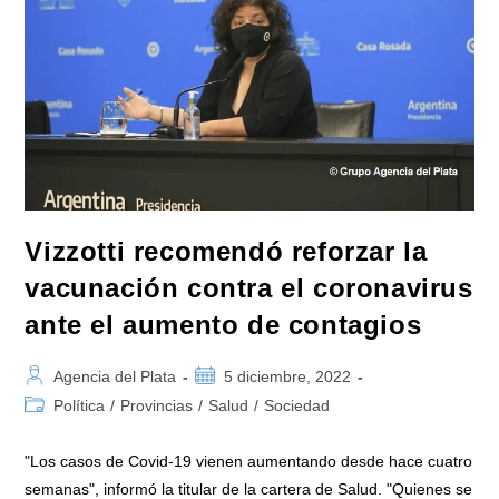
Vizzotti recomendó reforzar la
vacunación contra el coronavirus
ante el aumento de contagios
Autor
Publicación
Agencia del Plata
5 diciembre, 2022
de
de
Categoría
Política
/
Provincias
/
Salud
/
Sociedad
la
la
de
entrada:
entrada:
la
"Los casos de Covid-19 vienen aumentando desde hace cuatro
entrada:
semanas", informó la titular de la cartera de Salud. "Quienes se