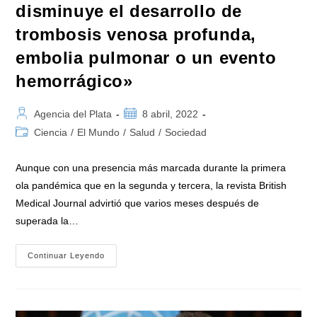
disminuye el desarrollo de
trombosis venosa profunda,
embolia pulmonar o un evento
hemorrágico»
Autor
Publicación
Agencia del Plata
8 abril, 2022
de
de
Categoría
Ciencia
/
El Mundo
/
Salud
/
Sociedad
la
la
de
entrada:
entrada:
la
Aunque con una presencia más marcada durante la primera
entrada:
ola pandémica que en la segunda y tercera, la revista British
Medical Journal advirtió que varios meses después de
superada la…
Covid-
Continuar Leyendo
19:
«La
Vacunación
Disminuye
El
Desarrollo