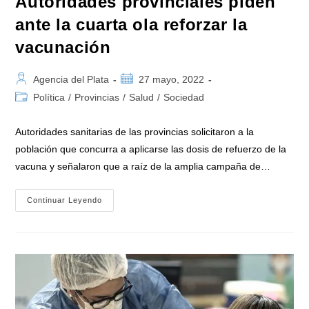
Autoridades provinciales piden
ante la cuarta ola reforzar la
vacunación
Autor
Publicación
Agencia del Plata
27 mayo, 2022
de
de
Categoría
Política
/
Provincias
/
Salud
/
Sociedad
la
la
de
entrada:
entrada:
la
Autoridades sanitarias de las provincias solicitaron a la
entrada:
población que concurra a aplicarse las dosis de refuerzo de la
vacuna y señalaron que a raíz de la amplia campaña de…
Autoridades
Continuar Leyendo
Provinciales
Piden
Ante
La
Cuarta
Ola
Reforzar
La
Vacunación