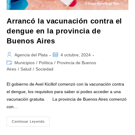
Arrancó la vacunación contra el
dengue en la provincia de
Buenos Aires
Autor
Publicación
Agencia del Plata
4 octubre, 2024
de
de
Categoría
Municipios
/
Política
/
Provincia de Buenos
la
la
de
Aires
/
Salud
/
Sociedad
entrada:
entrada:
la
entrada:
El gobierno de Axel Kicillof comenzó con la vacunación contra
el dengue, los requisitos para saber si podes acceder a una
vacunación gratuita. La provincia de Buenos Aires comenzó
con…
Arrancó
Continuar Leyendo
La
Vacunación
Contra