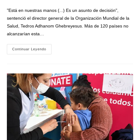
de
entrada:
entrada:
la
"Está en nuestras manos (...) Es un asunto de decisión",
entrada:
sentenció el director general de la Organización Mundial de la
Salud, Tedros Adhanom Ghebreyesus. Más de 120 países no
alcanzarían esta…
OMS:
Continuar Leyendo
«La
Fase
Aguda
De
La
Pandemia
Podría
Acabar
A
Fin
De
Año
Si
Se
Vacuna
Al
70%
Del
Mundo»