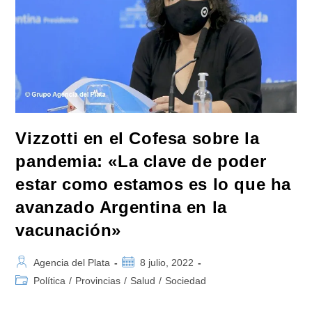
Y
Segura
Para
Aumentar
Rápidamente
La
Cobertura»
Vizzotti en el Cofesa sobre la
pandemia: «La clave de poder
estar como estamos es lo que ha
avanzado Argentina en la
vacunación»
Autor
Publicación
Agencia del Plata
8 julio, 2022
de
de
Categoría
Política
/
Provincias
/
Salud
/
Sociedad
la
la
de
entrada:
entrada:
la