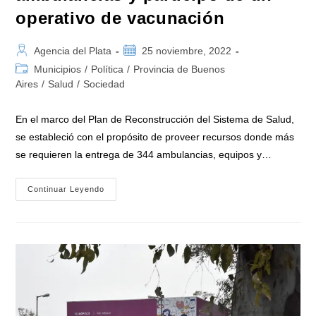
operativo de vacunación
Autor
Publicación
Agencia del Plata
25 noviembre, 2022
de
de
Categoría
Municipios
/
Política
/
Provincia de Buenos
la
la
de
Aires
/
Salud
/
Sociedad
entrada:
entrada:
la
entrada:
En el marco del Plan de Reconstrucción del Sistema de Salud,
se estableció con el propósito de proveer recursos donde más
se requieren la entrega de 344 ambulancias, equipos y…
Vizzotti
Continuar Leyendo
En
Chaco
Entregó
Ambulancias
Y
Participó
De
Un
Operativo
De
Vacunación