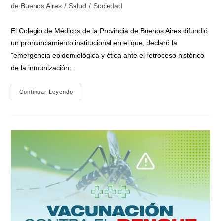
la
la
de
de Buenos Aires
/
Salud
/
Sociedad
entrada:
entrada:
la
entrada:
El Colegio de Médicos de la Provincia de Buenos Aires difundió
un pronunciamiento institucional en el que, declaró la
"emergencia epidemiológica y ética ante el retroceso histórico
de la inmunización…
Los
Continuar Leyendo
Médicos
Bonaerenses
Declaran
La
«Emergencia
Epidemiológica
Y
Ética»,
Un
Cuadro
De
Situación
Exacto
Con
El
Pedido
De
Mario