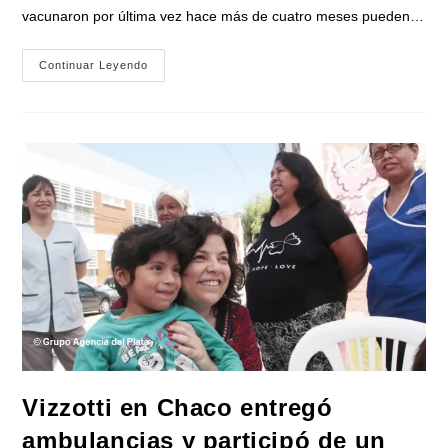
vacunaron por última vez hace más de cuatro meses pueden…
Vizzotti
Continuar Leyendo
Recomendó
Reforzar
La
Vacunación
Contra
El
Coronavirus
Ante
El
Aumento
De
Contagios
Vizzotti en Chaco entregó
ambulancias y participó de un