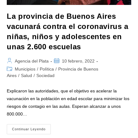
La provincia de Buenos Aires
vacunará contra el coronavirus a
niñas, niños y adolescentes en
unas 2.600 escuelas
Autor
Publicación
Agencia del Plata
10 febrero, 2022
de
de
Categoría
Municipios
/
Política
/
Provincia de Buenos
la
la
de
Aires
/
Salud
/
Sociedad
entrada:
entrada:
la
entrada:
Explicaron las autoridades, que el objetivo es acelerar la
vacunación en la población en edad escolar para minimizar los
riesgos de contagio en las aulas. Esperan alcanzar a unos
800.000…
La
Continuar Leyendo
Provincia