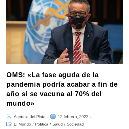
De
Trombosis
Venosa
Profunda,
Embolia
Pulmonar
O
Un
Evento
Hemorrágico»
OMS: «La fase aguda de la
pandemia podría acabar a fin de
año si se vacuna al 70% del
mundo»
Autor
Publicación
Agencia del Plata
12 febrero, 2022
de
de
Categoría
El Mundo
/
Política
/
Salud
/
Sociedad
la
la