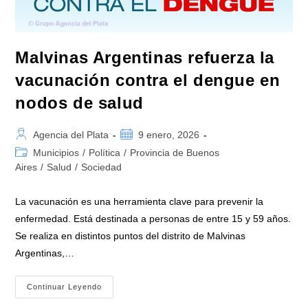
Ishii
En
La
Legislatura
Malvinas Argentinas refuerza la
vacunación contra el dengue en
nodos de salud
Autor
Publicación
Agencia del Plata
9 enero, 2026
de
de
Categoría
Municipios
/
Política
/
Provincia de Buenos
la
la
de
Aires
/
Salud
/
Sociedad
entrada:
entrada:
la
entrada:
La vacunación es una herramienta clave para prevenir la
enfermedad. Está destinada a personas de entre 15 y 59 años.
Se realiza en distintos puntos del distrito de Malvinas
Argentinas,…
Malvinas
Continuar Leyendo
Argentinas
Refuerza