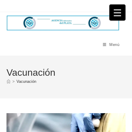
Ir
al
contenido
Menú
Vacunación
>
Vacunación