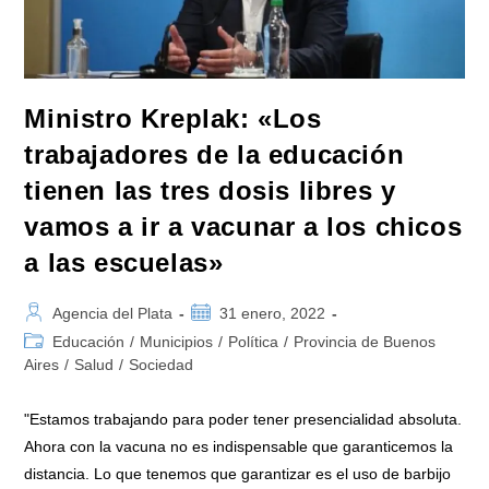
Ministro Kreplak: «Los
trabajadores de la educación
tienen las tres dosis libres y
vamos a ir a vacunar a los chicos
a las escuelas»
Autor
Publicación
Agencia del Plata
31 enero, 2022
de
de
Categoría
Educación
/
Municipios
/
Política
/
Provincia de Buenos
la
la
de
Aires
/
Salud
/
Sociedad
entrada:
entrada:
la
entrada:
"Estamos trabajando para poder tener presencialidad absoluta.
Ahora con la vacuna no es indispensable que garanticemos la
distancia. Lo que tenemos que garantizar es el uso de barbijo