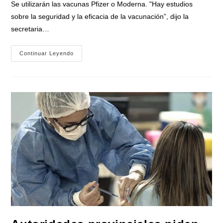
Se utilizarán las vacunas Pfizer o Moderna. "Hay estudios
sobre la seguridad y la eficacia de la vacunación”, dijo la
secretaria…
En
Continuar Leyendo
Córdoba
Comenzaron
A
Aplicar
El
Refuerzo
Contra
El
Covid
A
Niños
De
5
A
11
Años