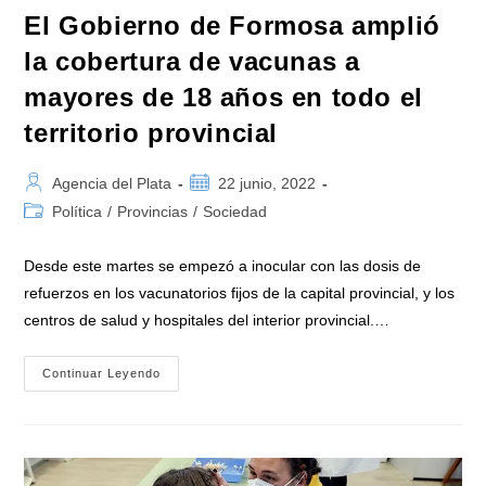
El Gobierno de Formosa amplió
la cobertura de vacunas a
mayores de 18 años en todo el
territorio provincial
Autor
Publicación
Agencia del Plata
22 junio, 2022
de
de
Categoría
Política
/
Provincias
/
Sociedad
la
la
de
entrada:
entrada:
la
Desde este martes se empezó a inocular con las dosis de
entrada:
refuerzos en los vacunatorios fijos de la capital provincial, y los
centros de salud y hospitales del interior provincial.…
El
Continuar Leyendo
Gobierno
De
Formosa
Amplió
La
Cobertura
De