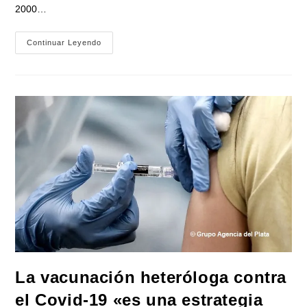
2000…
En
Continuar Leyendo
Tecnópolis
Comenzó
La
Campaña
De
Vacunación
Contra
Sarampión,
Paperas,rubeola
Y
Polio
La vacunación heteróloga contra
el Covid-19 «es una estrategia