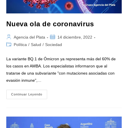
Nueva ola de coronavirus
Autor
Publicación
Agencia del Plata
14 diciembre, 2022
de
de
Categoría
Política
/
Salud
/
Sociedad
la
la
de
entrada:
entrada:
la
La variante BQ.1 de Ómicron ya representa más del 60% de
entrada:
los casos en AMBA. Los especialistas informaron que al
tratarse de una subvariante "con mutaciones asociadas con
evasión inmune",…
Nueva
Continuar Leyendo
Ola
De
Coronavirus