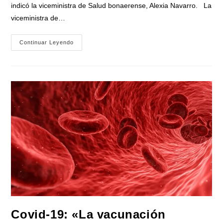
indicó la viceministra de Salud bonaerense, Alexia Navarro. La
viceministra de…
El
Continuar Leyendo
Ministerio
De
Salud
Bonaerense
Pide
Que
La
Población
Se
Aplique
Los
Refuerzos
De
La
Vacuna
Anticovid
Covid-19: «La vacunación