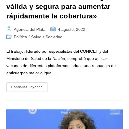
válida y segura para aumentar
rápidamente la cobertura»
Autor
Publicación
Agencia del Plata
4 agosto, 2022
de
de
Categoría
Política
/
Salud
/
Sociedad
la
la
de
entrada:
entrada:
la
El trabajo, liderado por especialistas del CONICET y del
entrada:
Ministerio de Salud de la Nación, comprobó que aplicar
vacunas de diferentes plataformas induce una respuesta de
anticuerpos mejor o igual…
La
Continuar Leyendo
Vacunación
Heteróloga
Contra
El
Covid-
19
«es
Una
Estrategia
Válida