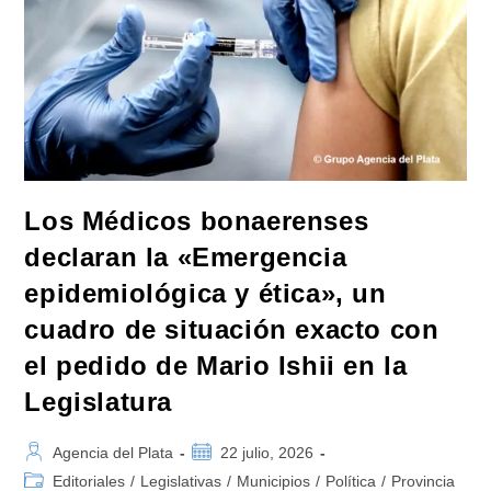
Los Médicos bonaerenses
declaran la «Emergencia
epidemiológica y ética», un
cuadro de situación exacto con
el pedido de Mario Ishii en la
Legislatura
Autor
Publicación
Agencia del Plata
22 julio, 2026
de
de
Categoría
Editoriales
/
Legislativas
/
Municipios
/
Política
/
Provincia