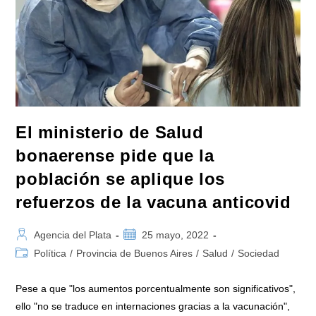
El ministerio de Salud
bonaerense pide que la
población se aplique los
refuerzos de la vacuna anticovid
Autor
Publicación
Agencia del Plata
25 mayo, 2022
de
de
Categoría
Política
/
Provincia de Buenos Aires
/
Salud
/
Sociedad
la
la
de
entrada:
entrada:
la
Pese a que "los aumentos porcentualmente son significativos",
entrada:
ello "no se traduce en internaciones gracias a la vacunación",