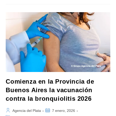
La
Vacunación
Contra
El
Dengue
En
Nodos
De
Salud
Comienza en la Provincia de
Buenos Aires la vacunación
contra la bronquiolitis 2026
Autor
Publicación
Agencia del Plata
7 enero, 2026
de
de