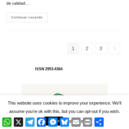
de calidad,…
Ministro
Continuar Leyendo
Kreplak:
«Los
Trabajadores
De
La
Educación
Tienen
1
2
3
Ir a la p
Las
Tres
Dosis
Libres
Y
ISSN 2953-4364
Vamos
A
Ir
A
Vacunar
A
Los
Chicos
A
This website uses cookies to improve your experience. We'll
Las
Escuelas»
assume you're ok with this, but you can opt-out if you wish.
W
X
T
F
M
B
E
P
C
Read More
Accept
h
e
a
e
l
m
r
o