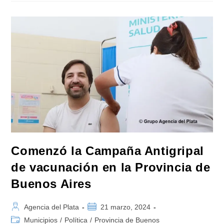
El
Dengue
En
La
Provincia
De
Buenos
Aires
Comenzó la Campaña Antigripal
de vacunación en la Provincia de
Buenos Aires
Autor
Publicación
Agencia del Plata
21 marzo, 2024
de
de
Categoría
Municipios
/
Política
/
Provincia de Buenos