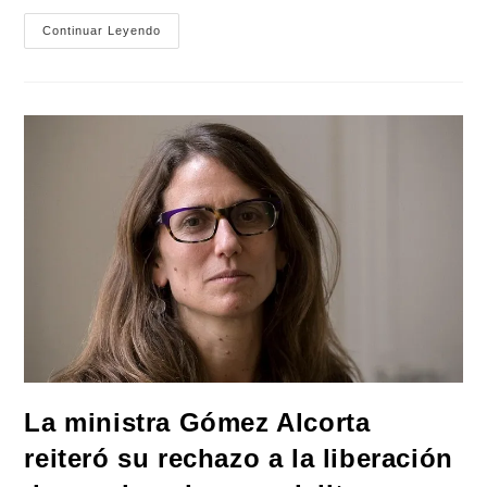
El
Continuar Leyendo
Ministro
Alak
Rechazó
El
Arresto
Domiciliario
Por
Delitos
Contra
Las
Personas
Y
De
Lesa
Humanidad
La ministra Gómez Alcorta
reiteró su rechazo a la liberación