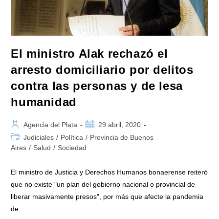
El ministro Alak rechazó el
arresto domiciliario por delitos
contra las personas y de lesa
humanidad
Autor
Publicación
Agencia del Plata
29 abril, 2020
de
de
Categoría
Judiciales
/
Política
/
Provincia de Buenos
la
la
de
Aires
/
Salud
/
Sociedad
entrada:
entrada:
la
entrada:
El ministro de Justicia y Derechos Humanos bonaerense reiteró
que no existe "un plan del gobierno nacional o provincial de
liberar masivamente presos", por más que afecte la pandemia
de…