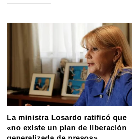
De
Derechos
Humanos
Y
Agrupaciones
Políticas
Rechazaron
La
Domiciliaria
Al
Represor
Carlos
Capdevilla
La ministra Losardo ratificó que
«no existe un plan de liberación
generalizada de presos»