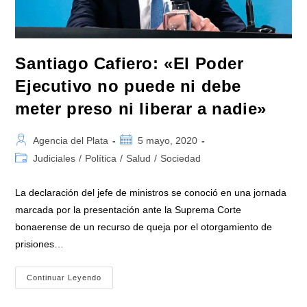
Los
Genocidas
Y
Torturadores
Ninguna»
Santiago Cafiero: «El Poder
Ejecutivo no puede ni debe
meter preso ni liberar a nadie»
Autor
Publicación
Agencia del Plata
5 mayo, 2020
de
de
Categoría
Judiciales
/
Política
/
Salud
/
Sociedad
la
la
de
entrada:
entrada:
la
La declaración del jefe de ministros se conoció en una jornada
entrada:
marcada por la presentación ante la Suprema Corte
bonaerense de un recurso de queja por el otorgamiento de
prisiones…
Santiago
Continuar Leyendo
Cafiero:
«El