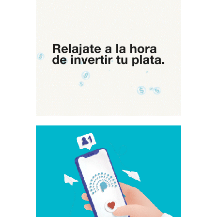
Por
Delitos
Sexuales
Y
Violencia
De
Género