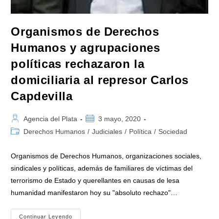
Organismos de Derechos
Humanos y agrupaciones
políticas rechazaron la
domiciliaria al represor Carlos
Capdevilla
Autor
Publicación
Agencia del Plata
3 mayo, 2020
de
de
Categoría
Derechos Humanos
/
Judiciales
/
Política
/
Sociedad
la
la
de
entrada:
entrada:
la
Organismos de Derechos Humanos, organizaciones sociales,
entrada:
sindicales y políticas, además de familiares de víctimas del
terrorismo de Estado y querellantes en causas de lesa
humanidad manifestaron hoy su "absoluto rechazo"…
Organismos
Continuar Leyendo