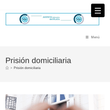
Ir
al
contenido
Menú
Prisión domiciliaria
>
Prisión domiciliaria