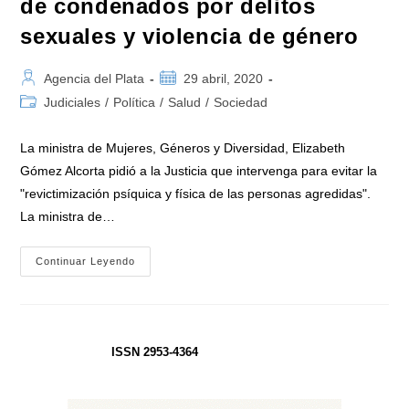
de condenados por delitos
sexuales y violencia de género
Autor
Publicación
Agencia del Plata
29 abril, 2020
de
de
Categoría
Judiciales
/
Política
/
Salud
/
Sociedad
la
la
de
entrada:
entrada:
la
La ministra de Mujeres, Géneros y Diversidad, Elizabeth
entrada:
Gómez Alcorta pidió a la Justicia que intervenga para evitar la
"revictimización psíquica y física de las personas agredidas".
La ministra de…
La
Continuar Leyendo
Ministra
Gómez
Alcorta
Reiteró
Su
Rechazo
A
ISSN 2953-4364
La
Liberación
De
Condenados