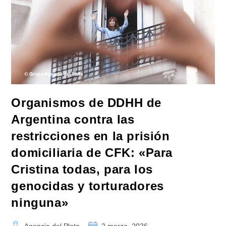
Organismos de DDHH de
Argentina contra las
restricciones en la prisión
domiciliaria de CFK: «Para
Cristina todas, para los
genocidas y torturadores
ninguna»
Autor
Publicación
Agencia del Plata
2 marzo, 2026