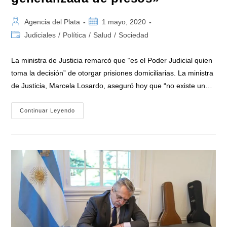
Autor
Publicación
Agencia del Plata
1 mayo, 2020
de
de
Categoría
Judiciales
/
Política
/
Salud
/
Sociedad
la
la
de
entrada:
entrada:
la
La ministra de Justicia remarcó que “es el Poder Judicial quien
entrada:
toma la decisión” de otorgar prisiones domiciliarias. La ministra
de Justicia, Marcela Losardo, aseguró hoy que “no existe un…
La
Continuar Leyendo
Ministra
Losardo
Ratificó
Que
«no
Existe
Un
Plan
De
Liberación
Generalizada
De
Presos»