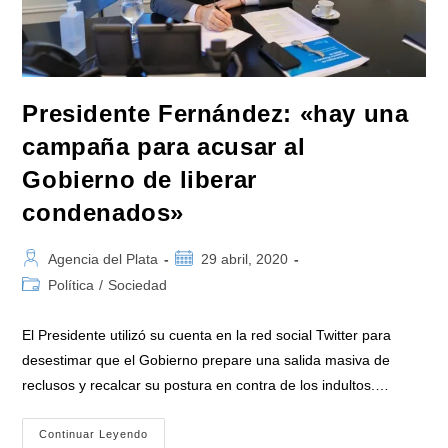
Presidente Fernández: «hay una
campaña para acusar al
Gobierno de liberar
condenados»
Autor
Publicación
Agencia del Plata
29 abril, 2020
de
de
Categoría
Política
/
Sociedad
la
la
de
entrada:
entrada:
la
El Presidente utilizó su cuenta en la red social Twitter para
entrada:
desestimar que el Gobierno prepare una salida masiva de
reclusos y recalcar su postura en contra de los indultos.…
Presidente
Continuar Leyendo