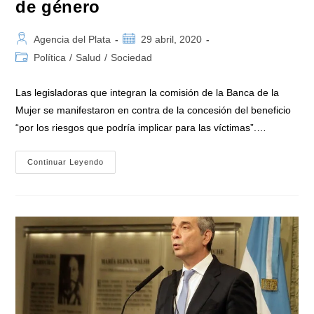
de género
Autor
Publicación
Agencia del Plata
29 abril, 2020
de
de
Categoría
Política
/
Salud
/
Sociedad
la
la
de
entrada:
entrada:
la
Las legisladoras que integran la comisión de la Banca de la
entrada:
Mujer se manifestaron en contra de la concesión del beneficio
“por los riesgos que podría implicar para las víctimas”.…
Senadoras
Continuar Leyendo
Nacionales
Rechazan
La
Domiciliaria
Para
Acusados
Por
Delitos
Sexuales
O
De
Violencia
De
Género