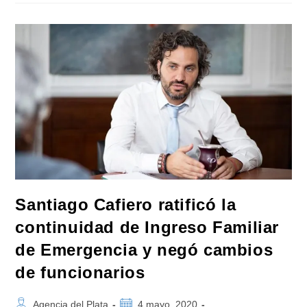
Poder
Ejecutivo
No
Puede
Ni
Debe
Meter
Preso
Ni
Liberar
A
Nadie»
Santiago Cafiero ratificó la
continuidad de Ingreso Familiar
de Emergencia y negó cambios
de funcionarios
Autor
Publicación
Agencia del Plata
4 mayo, 2020