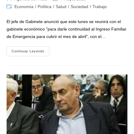
de
de
Categoría
Economía
/
Política
/
Salud
/
Sociedad
/
Trabajo
la
la
de
entrada:
entrada:
la
El jefe de Gabinete anunció que este lunes se reunirá con el
entrada:
gabinete económico "para darle continuidad al Ingreso Familiar
de Emergencia para cubrir el mes de abril", con el…
Santiago
Continuar Leyendo
Cafiero
Ratificó
La
Continuidad
De
Ingreso
Familiar
De
Emergencia
Y
Negó
Cambios
De
Funcionarios