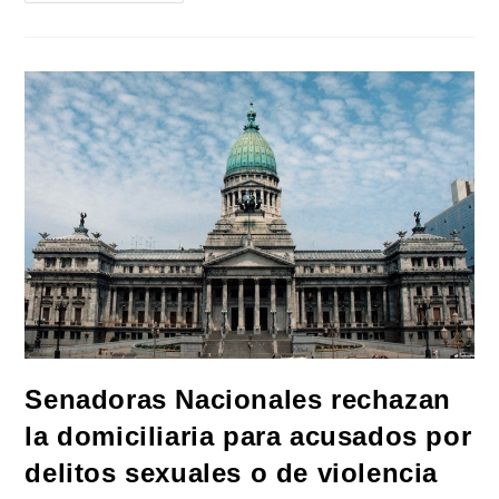
Fernández:
«hay
Una
Campaña
Para
Acusar
Al
Gobierno
De
Liberar
Condenados»
Senadoras Nacionales rechazan
la domiciliaria para acusados por
delitos sexuales o de violencia