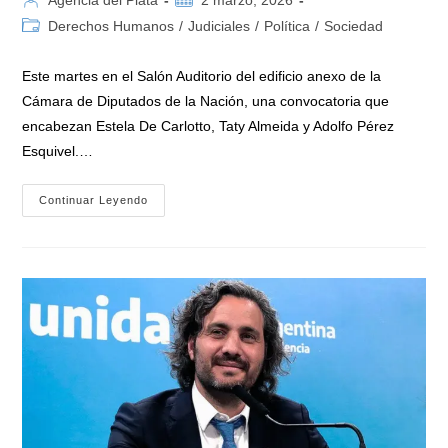
de
de
Categoría
Derechos Humanos
/
Judiciales
/
Política
/
Sociedad
la
la
de
entrada:
entrada:
la
Este martes en el Salón Auditorio del edificio anexo de la
entrada:
Cámara de Diputados de la Nación, una convocatoria que
encabezan Estela De Carlotto, Taty Almeida y Adolfo Pérez
Esquivel.…
Organismos
Continuar Leyendo
De
DDHH
De
Argentina
Contra
Las
Restricciones
En
La
Prisión
Domiciliaria
De
CFK:
«Para
Cristina
Todas,
Para