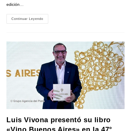
edición…
Gustavo
Continuar Leyendo
Menéndez
Y
Jorge
Taiana
Presentaron
En
La
47°
Feria
Del
Libro:
«Malvinas,
Historias
De
Los
Héroes
De
Merlo»
Luis Vivona presentó su libro
«Vino Buenos Aires» en la 47°