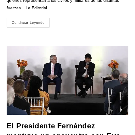
quienes representan a los civiles y militares de las distintas
fuerzas. La Editorial…
Con
Continuar Leyendo
La
Presencia
Del
Ministro
Taiana
Presentaron
El
Libro
«Malvinas
40
Años.
Testimonios
Sobre
La
Guerra
Del
Atlántico
Sur»
El Presidente Fernández