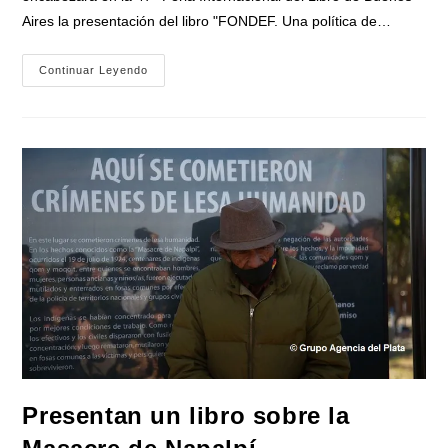
Aires la presentación del libro "FONDEF. Una política de…
Agustín
Continuar Leyendo
Rossi
Presenta
En
La
Feria
Internacional
Del
Libro
«FONDEF.
Una
Política
De
Estado»
Presentan un libro sobre la