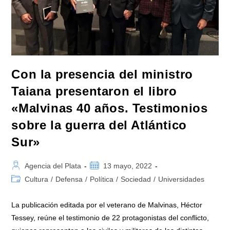
Viene
Global»
Con la presencia del ministro
Taiana presentaron el libro
«Malvinas 40 años. Testimonios
sobre la guerra del Atlántico
Sur»
Autor
Publicación
Agencia del Plata
13 mayo, 2022
de
de
Categoría
Cultura
/
Defensa
/
Política
/
Sociedad
/
Universidades
la
la
de
entrada:
entrada:
la
La publicación editada por el veterano de Malvinas, Héctor
entrada:
Tessey, reúne el testimonio de 22 protagonistas del conflicto,