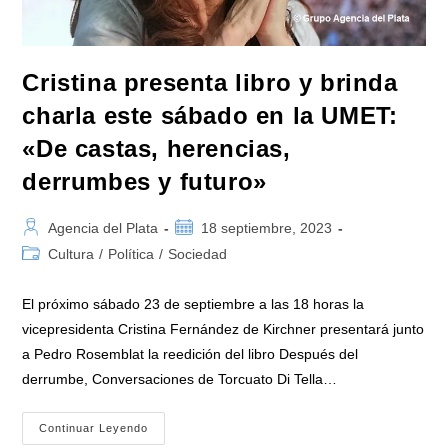
Cristina presenta libro y brinda
charla este sábado en la UMET:
«De castas, herencias,
derrumbes y futuro»
Autor
Publicación
Agencia del Plata
18 septiembre, 2023
de
de
Categoría
Cultura
/
Política
/
Sociedad
la
la
de
entrada:
entrada:
la
El próximo sábado 23 de septiembre a las 18 horas la
entrada:
vicepresidenta Cristina Fernández de Kirchner presentará junto
a Pedro Rosemblat la reedición del libro Después del
derrumbe, Conversaciones de Torcuato Di Tella…
Cristina
Continuar Leyendo
Presenta