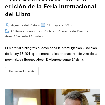
edición de la Feria Internacional
del Libro
Autor
Publicación
Agencia del Plata
11 mayo, 2023
de
de
Categoría
Cultura
/
Economía
/
Política
/
Provincia de Buenos
la
la
de
Aires
/
Sociedad
/
Trabajo
entrada:
entrada:
la
entrada:
El material bibliográfico, acompaña la promulgación y sanción
de la Ley 15.404, que fomenta a los productores de vino de la
provincia de Buenos Aires. El vicepresidente 1° de la…
Luis
Continuar Leyendo
Vivona
Presentó
Su
Libro
«Vino
Buenos
Aires»
En
La
47°