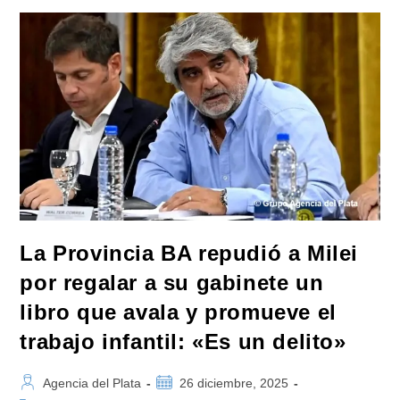
Interés
El
Libro
De
Natalia
Salvo:
«¿Quién
Le
Cree
A
La
Justicia?»
La Provincia BA repudió a Milei
por regalar a su gabinete un
libro que avala y promueve el
trabajo infantil: «Es un delito»
Autor
Publicación
Agencia del Plata
26 diciembre, 2025