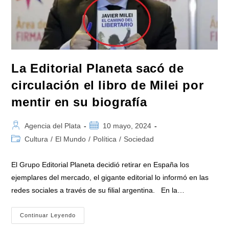
Su
Biografía
Es
Inventada
La Editorial Planeta sacó de
circulación el libro de Milei por
mentir en su biografía
Autor
Publicación
Agencia del Plata
10 mayo, 2024
de
de
Categoría
Cultura
/
El Mundo
/
Política
/
Sociedad
la
la
de
entrada:
entrada:
la
El Grupo Editorial Planeta decidió retirar en España los
entrada:
ejemplares del mercado, el gigante editorial lo informó en las
redes sociales a través de su filial argentina. En la…
La
Continuar Leyendo
Editorial