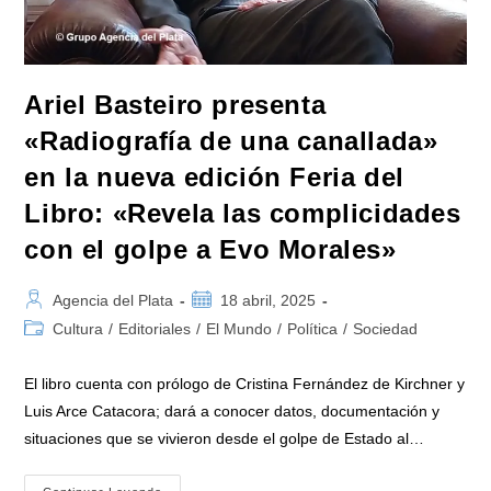
Hemisferio
Sur
Ariel Basteiro presenta
«Radiografía de una canallada»
en la nueva edición Feria del
Libro: «Revela las complicidades
con el golpe a Evo Morales»
Autor
Publicación
Agencia del Plata
18 abril, 2025
de
de
Categoría
Cultura
/
Editoriales
/
El Mundo
/
Política
/
Sociedad
la
la
de
entrada:
entrada:
la
El libro cuenta con prólogo de Cristina Fernández de Kirchner y
entrada:
Luis Arce Catacora; dará a conocer datos, documentación y
situaciones que se vivieron desde el golpe de Estado al…