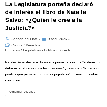
La Legislatura porteña declaró
de interés el libro de Natalia
Salvo: «¿Quién le cree a la
Justicia?»
Autor
Publicación
Agencia del Plata
9 abril, 2026
de
de
Categoría
Cultura
/
Derechos
la
la
de
Humanos
/
Legislativas
/
Política
/
Sociedad
entrada:
entrada:
la
entrada:
Natalia Salvo destacó durante la presentación que "el derecho
debe estar al servicio de las mayorías" y reivindicó "la tradición
jurídica que permitió conquistas populares". El evento también
contó con…
La
Continuar Leyendo
Legislatura
Porteña
Declaró
De