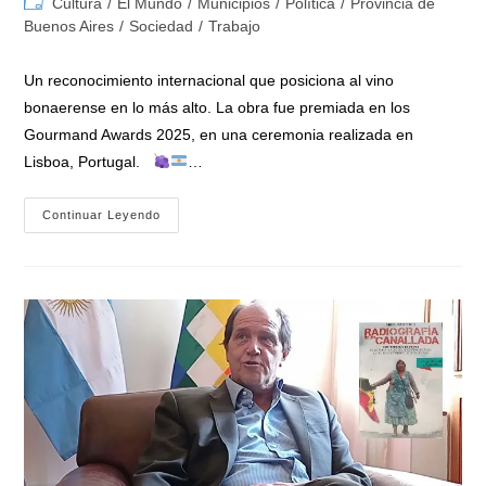
Categoría
Cultura
/
El Mundo
/
Municipios
/
Política
/
Provincia de
la
la
de
Buenos Aires
/
Sociedad
/
Trabajo
entrada:
entrada:
la
entrada:
Un reconocimiento internacional que posiciona al vino
bonaerense en lo más alto. La obra fue premiada en los
Gourmand Awards 2025, en una ceremonia realizada en
Lisboa, Portugal.
…
«Vino
Continuar Leyendo
Buenos
Aires»
De
Luis
Vivona
Fue
Elegido
Como
El
Mejor
Libro
Del
Mundo
Del
Vino
En
El