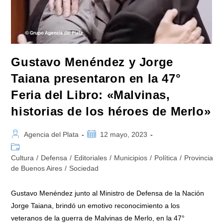
Nacional
Gustavo Menéndez y Jorge
Taiana presentaron en la 47°
Feria del Libro: «Malvinas,
historias de los héroes de Merlo»
Autor
Publicación
Agencia del Plata
12 mayo, 2023
de
de
Categoría
la
la
de
Cultura
/
Defensa
/
Editoriales
/
Municipios
/
Política
/
Provincia
entrada:
entrada:
la
de Buenos Aires
/
Sociedad
entrada:
Gustavo Menéndez junto al Ministro de Defensa de la Nación
Jorge Taiana, brindó un emotivo reconocimiento a los
veteranos de la guerra de Malvinas de Merlo, en la 47°