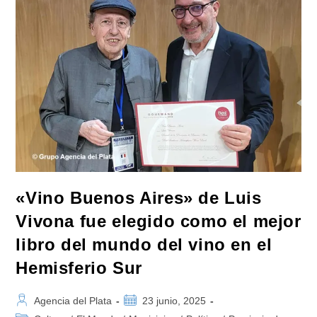
El
Instituto
Patria,
«revela
Las
Complicidades
Con
El
Golpe
A
Evo
Morales»
«Vino Buenos Aires» de Luis
Vivona fue elegido como el mejor
libro del mundo del vino en el
Hemisferio Sur
Autor
Publicación
Agencia del Plata
23 junio, 2025
de
de