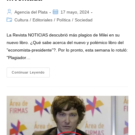
Autor
Publicación
Agencia del Plata
17 mayo, 2024
de
de
Categoría
Cultura
/
Editoriales
/
Política
/
Sociedad
la
la
de
entrada:
entrada:
la
La Revista NOTICIAS descubrió más plagios de Milei en su
entrada:
nuevo libro. ¿Qué sabe acerca del nuevo y polémico libro del
"economista-presidente"?. Por lo pronto, esta semana lo rotuló:
"Plagiador…
NOTICIAS
Continuar Leyendo
Descubrió
Más
Plagios
De
Javier
Milei
En
Su
Nuevo
Libro,
Que
A
Veces
Hasta