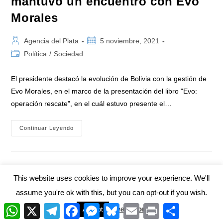
mantuvo un encuentro con Evo
Morales
Autor
Publicación
Agencia del Plata
5 noviembre, 2021
de
de
Categoría
Política
/
Sociedad
la
la
de
entrada:
entrada:
la
El presidente destacó la evolución de Bolivia con la gestión de
entrada:
Evo Morales, en el marco de la presentación del libro "Evo:
operación rescate", en el cuál estuvo presente el…
El
Continuar Leyendo
Presidente
Fernández
Mantuvo
Un
Encuentro
Con
Evo
This website uses cookies to improve your experience. We'll
1
2
Ir a la p
Morales
assume you're ok with this, but you can opt-out if you wish.
W
X
T
F
M
B
E
P
C
Read More
Accept
h
e
a
e
l
m
r
o
ISSN 2953-4364