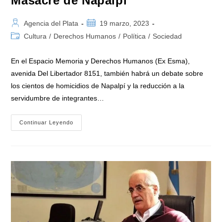
Masacre de Napalpí
Autor
Publicación
Agencia del Plata
19 marzo, 2023
de
de
Categoría
Cultura
/
Derechos Humanos
/
Política
/
Sociedad
la
la
de
entrada:
entrada:
la
En el Espacio Memoria y Derechos Humanos (Ex Esma),
entrada:
avenida Del Libertador 8151, también habrá un debate sobre
los cientos de homicidios de Napalpí y la reducción a la
servidumbre de integrantes…
Presentan
Continuar Leyendo
Un
Libro
Sobre
La
Masacre
De
Napalpí