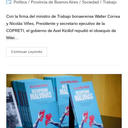
de
de
Categoría
Política
/
Provincia de Buenos Aires
/
Sociedad
/
Trabajo
la
la
de
entrada:
entrada:
la
Con la firma del ministro de Trabajo bonaerense Walter Correa
entrada:
y Nicolás Viñes, Presidente y secretario ejecutivo de la
COPRETI, el gobierno de Axel Kicillof repudió el obsequio de
Milei…
La
Continuar Leyendo
Provincia
BA
Repudió
A
Milei
Por
Regalar
A
Su
Gabinete
Un
Libro
Que
Avala
Y
Promueve
El
Trabajo
Infantil: