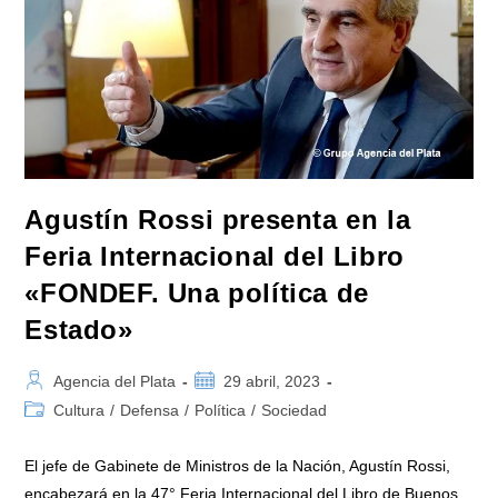
Edición
De
La
Feria
Internacional
Del
Libro
Agustín Rossi presenta en la
Feria Internacional del Libro
«FONDEF. Una política de
Estado»
Autor
Publicación
Agencia del Plata
29 abril, 2023
de
de
Categoría
Cultura
/
Defensa
/
Política
/
Sociedad
la
la
de
entrada:
entrada:
la
El jefe de Gabinete de Ministros de la Nación, Agustín Rossi,
entrada:
encabezará en la 47° Feria Internacional del Libro de Buenos