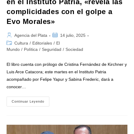
en el Instituto Patria, «revela las
complicidades con el golpe a
Evo Morales»
Autor
Publicación
Agencia del Plata
14 julio, 2025
de
de
Categoría
Cultura
/
Editoriales
/
El
la
la
de
Mundo
/
Política
/
Seguridad
/
Sociedad
entrada:
entrada:
la
entrada:
El libro cuenta con prólogo de Cristina Fernández de Kirchner y
Luis Arce Catacora; este martes en el Instituto Patria
acompañado por Felipe Yapur y Sabina Frederic, dará a
conocer…
Ariel
Continuar Leyendo
Basteiro
Presenta
«Radiografía
De
Una
Canallada»
En