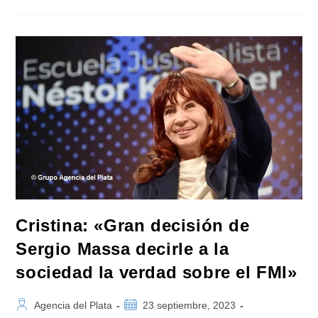
Planeta
Sacó
De
Circulación
El
Libro
De
Milei
Por
Mentir
En
Su
Biografía
Cristina: «Gran decisión de
Sergio Massa decirle a la
sociedad la verdad sobre el FMI»
Autor
Publicación
Agencia del Plata
23 septiembre, 2023