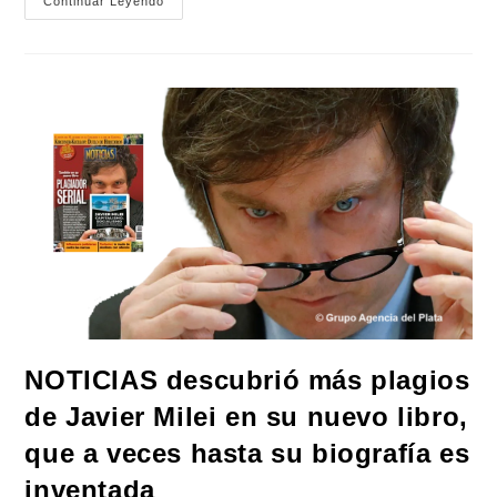
Ariel
Continuar Leyendo
Basteiro
Presenta
«Radiografía
De
Una
Canallada»
En
La
Nueva
Edición
Feria
Del
Libro:
«Revela
Las
Complicidades
Con
El
Golpe
A
Evo
Morales»
NOTICIAS descubrió más plagios
de Javier Milei en su nuevo libro,
que a veces hasta su biografía es
inventada