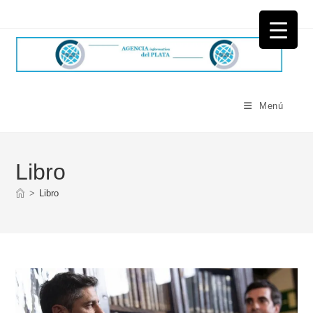
Ir
al
contenido
Menú
Libro
>
Libro