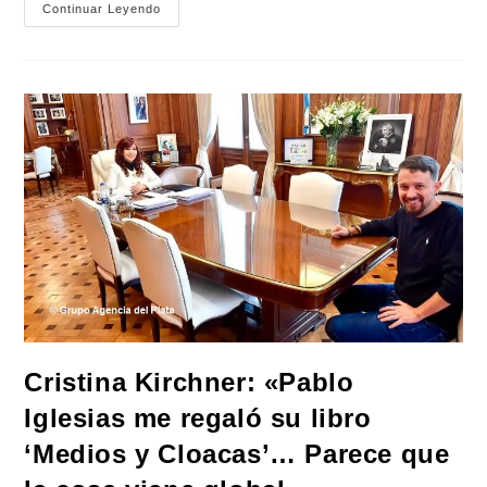
El
Continuar Leyendo
Ministro
Taiana
Diserta
En
La
Undef:
Presentación
Del
Libro
«Perón
Y
La
Defensa
Nacional»
Cristina Kirchner: «Pablo
Iglesias me regaló su libro
‘Medios y Cloacas’… Parece que