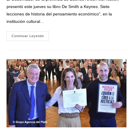
presentó este jueves su libro De Smith a Keynes. Siete
lecciones de historia del pensamiento económico", en la
institución cultural…
Kicillof
Continuar Leyendo
En
España:
«La
Idea
De
Que
El
Mercado
Y
El
Capitalismo
Pueden
Funcionar
Sin
Estado
Es
Una
Enorme
Estafa»