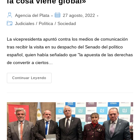
la cosa viene global»
Autor
Publicación
Agencia del Plata
27 agosto, 2022
de
de
Categoría
Judiciales
/
Política
/
Sociedad
la
la
de
entrada:
entrada:
la
La vicepresidenta apuntó contra los medios de comunicación
entrada:
tras recibir la visita en su despacho del Senado del político
español, quien había señalado que "la apuesta de las derechas
de convertir a ciertos…
Cristina
Continuar Leyendo
Kirchner:
«Pablo
Iglesias
Me
Regaló
Su
Libro
‘Medios
Y
Cloacas’…
Parece
Que
La
Cosa