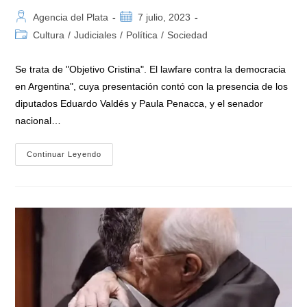
Autor
Publicación
Agencia del Plata
7 julio, 2023
de
de
Categoría
Cultura
/
Judiciales
/
Política
/
Sociedad
la
la
de
entrada:
entrada:
la
Se trata de "Objetivo Cristina". El lawfare contra la democracia
entrada:
en Argentina", cuya presentación contó con la presencia de los
diputados Eduardo Valdés y Paula Penacca, y el senador
nacional…
«Objetivo
Continuar Leyendo
Cristina»:
Presentaron
El
Libro
Contra
El
Lawfare
En
La
Argentina
En
La
Biblioteca
Del
Congreso