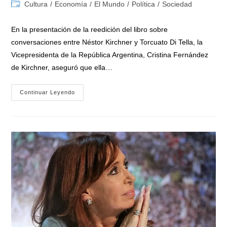
de
de
Categoría
Cultura
/
Economía
/
El Mundo
/
Política
/
Sociedad
la
la
de
entrada:
entrada:
la
En la presentación de la reedición del libro sobre
entrada:
conversaciones entre Néstor Kirchner y Torcuato Di Tella, la
Vicepresidenta de la República Argentina, Cristina Fernández
de Kirchner, aseguró que ella…
Cristina:
Continuar Leyendo
«Gran
Decisión
De
Sergio
Massa
Decirle
A
La
Sociedad
La
Verdad
Sobre
El
FMI»