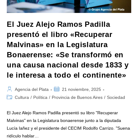
«Es
Un
Delito»
El Juez Alejo Ramos Padilla
presentó el libro «Recuperar
Malvinas» en la Legislatura
Bonaerense: «Se transformó en
una causa nacional desde 1833 y
le interesa a todo el continente»
Autor
Publicación
Agencia del Plata
21 noviembre, 2025
de
de
Categoría
Cultura
/
Política
/
Provincia de Buenos Aires
/
Sociedad
la
la
de
entrada:
entrada:
la
El Juez Alejo Ramos Padilla presentó su libro "Recuperar
entrada:
Malvinas" en la Legislatura bonaerense junto a la diputada
Lucía Iañez y el presidente del CECIM Rodolfo Carrizo. "Suena
ridículo hablar…