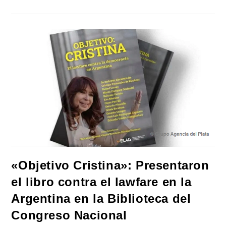
Libro
Y
Brinda
Charla
Este
Sábado
En
La
UMET:
«De
Castas,
Herencias,
Derrumbes
Y
Futuro»
«Objetivo Cristina»: Presentaron
el libro contra el lawfare en la
Argentina en la Biblioteca del
Congreso Nacional