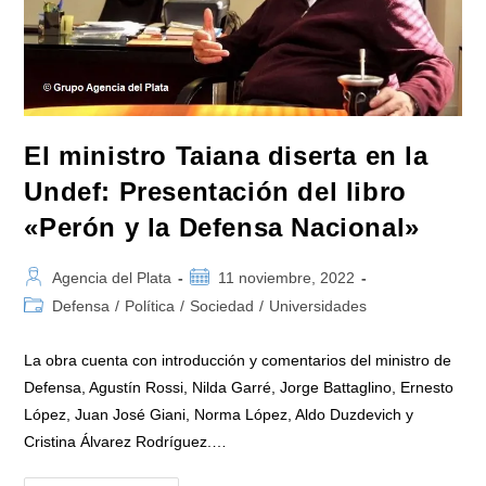
El ministro Taiana diserta en la
Undef: Presentación del libro
«Perón y la Defensa Nacional»
Autor
Publicación
Agencia del Plata
11 noviembre, 2022
de
de
Categoría
Defensa
/
Política
/
Sociedad
/
Universidades
la
la
de
entrada:
entrada:
la
La obra cuenta con introducción y comentarios del ministro de
entrada:
Defensa, Agustín Rossi, Nilda Garré, Jorge Battaglino, Ernesto
López, Juan José Giani, Norma López, Aldo Duzdevich y
Cristina Álvarez Rodríguez.…