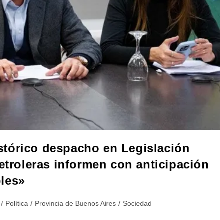
tórico despacho en Legislación
petroleras informen con anticipación
les»
/
Política
/
Provincia de Buenos Aires
/
Sociedad