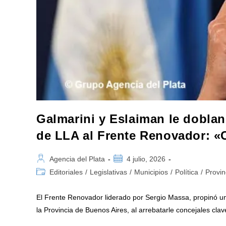
Galmarini y Eslaiman le doblan
de LLA al Frente Renovador: «
Autor
Publicación
Agencia del Plata
4 julio, 2026
de
de
Categoría
Editoriales
/
Legislativas
/
Municipios
/
Política
/
Provin
la
la
de
entrada:
entrada:
la
El Frente Renovador liderado por Sergio Massa, propinó un
entrada:
la Provincia de Buenos Aires, al arrebatarle concejales cl