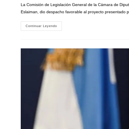
la
la
la
La Comisión de Legislación General de la Cámara de Diputa
entrada:
entrada:
entrada:
Eslaiman, dio despacho favorable al proyecto presentado 
Rubén
Continuar Leyendo
Eslaiman
Impulsó
Un
Histórico
Despacho
En
Legislación
General:
«La
Ley
Para
Que
Las
Petroleras
Informen
Con
Anticipación
Los
Aumentos
De
Los
Combustibles»