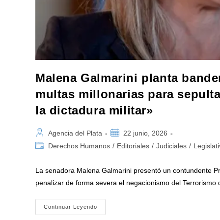
Malena Galmarini planta bander
multas millonarias para sepult
la dictadura militar»
Autor
Publicación
Agencia del Plata
22 junio, 2026
de
de
Categoría
Derechos Humanos
/
Editoriales
/
Judiciales
/
Legislat
la
la
de
entrada:
entrada:
la
La senadora Malena Galmarini presentó un contundente Pro
entrada:
penalizar de forma severa el negacionismo del Terrorismo
Malena
Continuar Leyendo
Galmarini