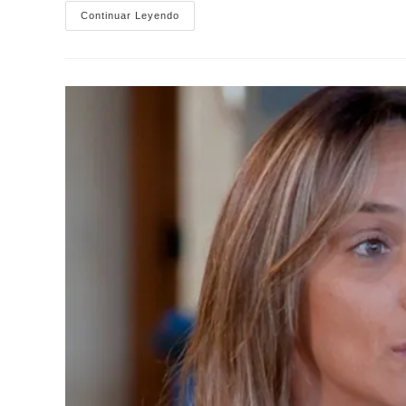
Galmarini
Continuar Leyendo
Y
Eslaiman
Le
Doblan
El
Brazo
A
Pareja
Y
Suman
Concejales
De
LLA
Al
Frente
Renovador:
«Contraofensiva
Del
Massismo»