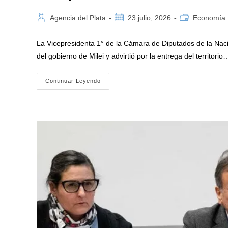
Autor
Publicación
Categoría
Agencia del Plata
23 julio, 2026
Economía
de
de
de
la
la
la
La Vicepresidenta 1° de la Cámara de Diputados de la Naci
entrada:
entrada:
entrada:
del gobierno de Milei y advirtió por la entrega del territorio
Cecilia
Continuar Leyendo
Moreau
Cuestionó
La
Ley
De
Inocencia
Fiscal
Y
Denunció
Que
En
El
Gobierno
De
Milei
«Hay
Un
Proceso
De
Saqueo