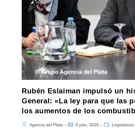
Y
Transferencia
De
Riquezas»
Rubén Eslaiman impulsó un his
General: «La ley para que las 
los aumentos de los combustib
Autor
Publicación
Categoría
Agencia del Plata
8 julio, 2026
Legislativas
de
de
de