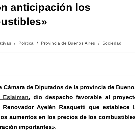
n anticipación los
ustibles»
ativas
/
Política
/
Provincia de Buenos Aires
/
Sociedad
C
m
la Cámara de Diputados de la provincia de Bueno
 Eslaiman
, dio despacho favorable al proyect
r
e Renovador Ayelén Rasquetti que establece l
r
 los aumentos en los precios de los combustibles
ración importantes».