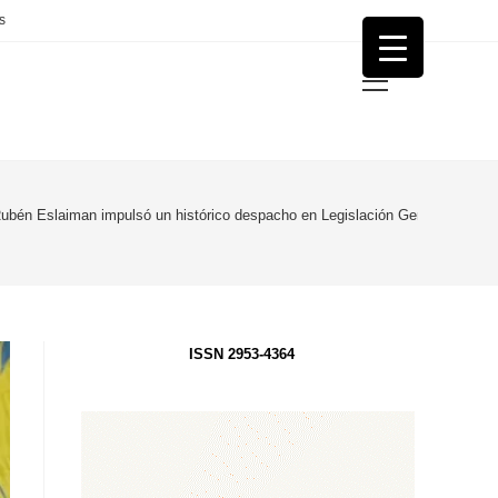
s
Menú
principal
ubén Eslaiman impulsó un histórico despacho en Legislación General: «La ley
ISSN 2953-4364