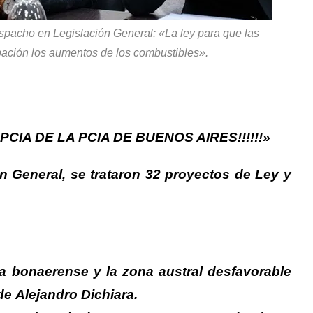
pacho en Legislación General: «La ley para que las
ipación los aumentos de los combustibles».
IA DE LA PCIA DE BUENOS AIRES!!!!!!»
ón General,
se trataron 32 proyectos de Ley y
a bonaerense y la zona austral desfavorable
 de
Alejandro Dichiara
.