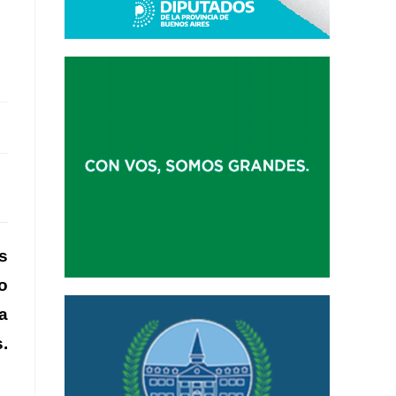
s
o
a
.