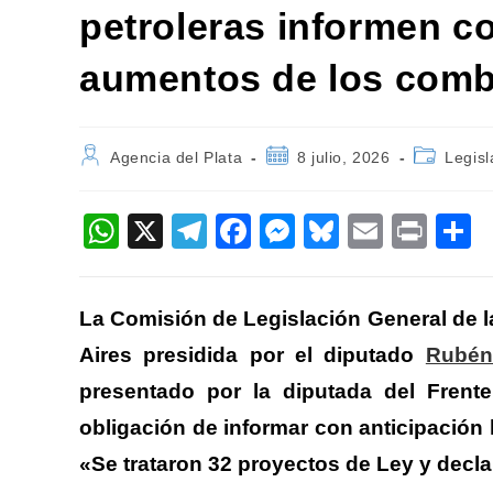
petroleras informen co
aumentos de los comb
Autor
Publicación
Categoría
Agencia del Plata
8 julio, 2026
Legisl
de
de
de
la
la
la
entrada:
entrada:
entrada:
W
X
T
F
M
Bl
E
Pr
h
el
a
e
u
m
in
o
at
e
c
ss
e
ail
t
La Comisión de Legislación General de 
s
gr
e
e
sk
p
Aires presidida por el diputado
Rubén
A
a
b
n
y
a
presentado por la diputada del Frent
p
m
o
g
ti
obligación de informar con anticipación
p
o
er
«Se trataron 32 proyectos de Ley y decla
k