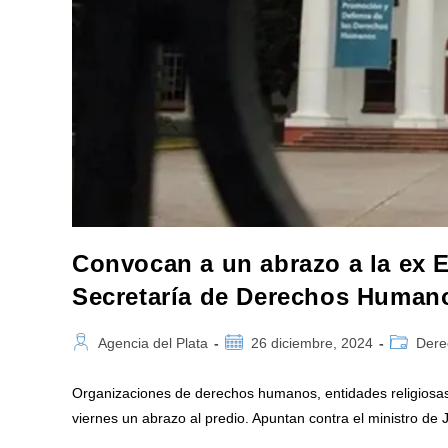
Convocan a un abrazo a la ex E
Secretaría de Derechos Human
Autor
Publicación
Categorí
Agencia del Plata
26 diciembre, 2024
Dere
de
de
de
la
la
la
Organizaciones de derechos humanos, entidades religiosas 
entrada:
entrada:
entrada:
viernes un abrazo al predio. Apuntan contra el ministro de