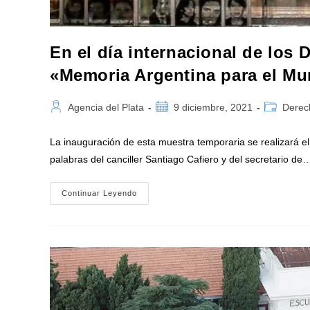
En el día internacional de los
«Memoria Argentina para el Mu
Autor
Publicación
Categoría
Agencia del Plata
9 diciembre, 2021
Derec
de
de
de
la
la
la
La inauguración de esta muestra temporaria se realizará el 
entrada:
entrada:
entrada:
palabras del canciller Santiago Cafiero y del secretario de
En
Continuar Leyendo
El
Día
Internacional
De
Los
Derechos
Humanos
Exhibición
De
«Memoria
Argentina
Para