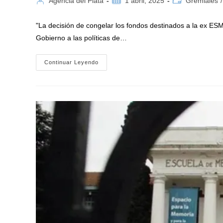
Agencia del Plata
1 abril, 2025
Gremiales
/
de
de
de
la
la
la
"La decisión de congelar los fondos destinados a la ex ESMA
entrada:
entrada:
entrada:
Gobierno a las políticas de…
ATE
Continuar Leyendo
Intimó
Al
Gobierno
De
Milei
A
Abonar
Los
Salarios
De
Trabajadores
De
La
Ex
ESMA