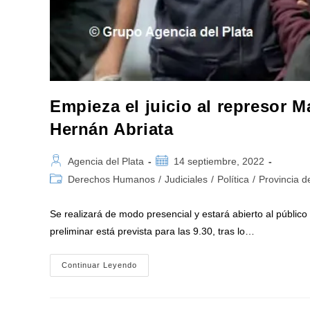
Empieza el juicio al represor M
Hernán Abriata
Autor
Publicación
Agencia del Plata
14 septiembre, 2022
de
de
Categoría
Derechos Humanos
/
Judiciales
/
Política
/
Provincia d
la
la
de
entrada:
entrada:
la
Se realizará de modo presencial y estará abierto al públi
entrada:
preliminar está prevista para las 9.30, tras lo…
Empieza
Continuar Leyendo
El
Juicio
Al
Represor