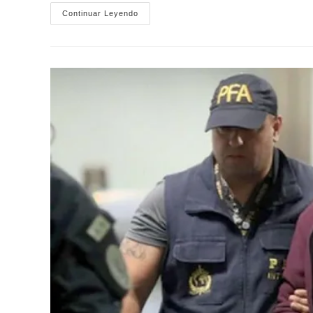
Convocan
Continuar Leyendo
A
Un
Abrazo
A
La
Ex
ESMA
Contra
El
Vaciamiento
De
La
Secretaría
De
Derechos
Humanos