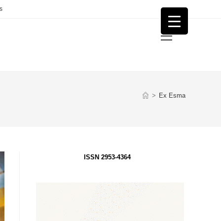
s
Menú
principal
>
Ex Esma
ISSN 2953-4364