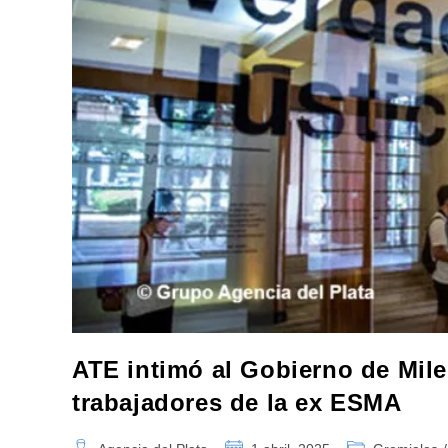
ATE intimó al Gobierno de Milei
trabajadores de la ex ESMA
Autor
Publicación
Categoría