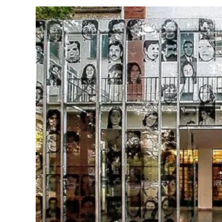
Mario
Sandoval
Por
El
Secuestro
De
Hernán
Abriata