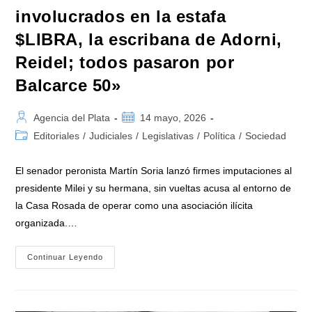
involucrados en la estafa
$LIBRA, la escribana de Adorni,
Reidel; todos pasaron por
Balcarce 50»
Autor
Publicación
Agencia del Plata
14 mayo, 2026
de
de
Categoría
Editoriales
/
Judiciales
/
Legislativas
/
Política
/
Sociedad
la
la
de
entrada:
entrada:
la
El senador peronista Martín Soria lanzó firmes imputaciones al
entrada:
presidente Milei y su hermana, sin vueltas acusa al entorno de
la Casa Rosada de operar como una asociación ilícita
organizada.…
Senador
Continuar Leyendo
Soria:
«Los
Involucrados
En
La