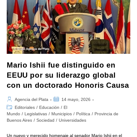
A
La
Carta,
Esa
Es
La
Justicia
Que
Están
Preparando
Para
El
Pueblo
Argentino»
Mario Ishii fue distinguido en
EEUU por su liderazgo global
con un doctorado Honoris Causa
Autor
Publicación
Agencia del Plata
14 mayo, 2026
de
de
Categoría
Editoriales
/
Educación
/
El
la
la
de
Mundo
/
Legislativas
/
Municipios
/
Política
/
Provincia de
entrada:
entrada:
la
Buenos Aires
/
Sociedad
/
Universidades
entrada:
Un nuevo y merecido homenaje al senador Mario Ishii en el