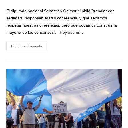
la
la
de
entrada:
entrada:
la
El diputado nacional Sebastián Galmarini pidió "trabajar con
entrada:
seriedad, responsabilidad y coherencia, y que sepamos
respetar nuestras diferencias, pero que podamos construir la
mayoría de los consensos". Hoy asumí…
Designaron
Continuar Leyendo
A
Sebastián
Galmarini
Titular
De
La
Bicameral
De
Seguimiento
Y
Control
Del
Ministerio
Público