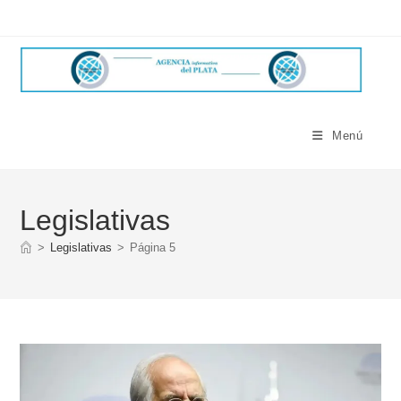
Ir
al
contenido
Menú
Legislativas
>
Legislativas
>
Página 5