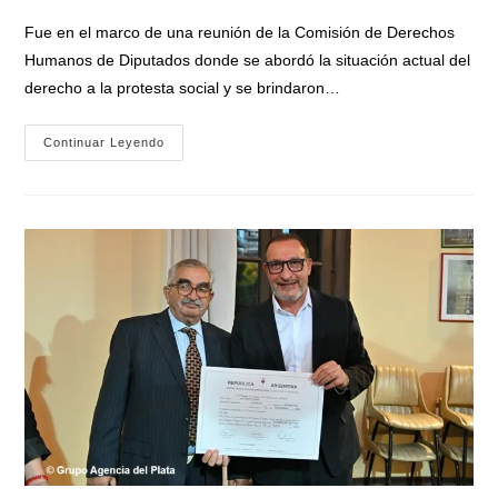
entrada:
entrada:
la
Fue en el marco de una reunión de la Comisión de Derechos
entrada:
Humanos de Diputados donde se abordó la situación actual del
derecho a la protesta social y se brindaron…
Organizaciones
Continuar Leyendo
Sociales
Calificaron
Al
Gobierno
De
Milei
Como
«el
Más
Represor
De
La
Democracia»