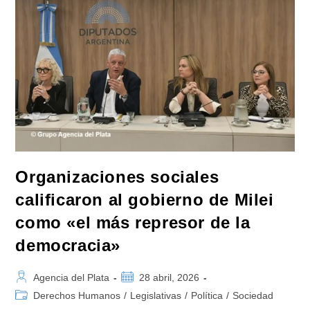
Un
Programa
De
«desendeudamiento
Familiar
Y
Personal»
Organizaciones sociales
calificaron al gobierno de Milei
como «el más represor de la
democracia»
Autor
Publicación
Agencia del Plata
28 abril, 2026
de
de
Categoría
Derechos Humanos
/
Legislativas
/
Política
/
Sociedad
la
la
de