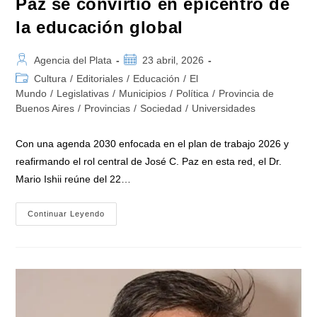
Paz se convirtió en epicentro de
la educación global
Autor
Publicación
Agencia del Plata
23 abril, 2026
de
de
Categoría
Cultura
/
Editoriales
/
Educación
/
El
la
la
de
Mundo
/
Legislativas
/
Municipios
/
Política
/
Provincia de
entrada:
entrada:
la
Buenos Aires
/
Provincias
/
Sociedad
/
Universidades
entrada:
Con una agenda 2030 enfocada en el plan de trabajo 2026 y
reafirmando el rol central de José C. Paz en esta red, el Dr.
Mario Ishii reúne del 22…
Mario
Continuar Leyendo
Ishii
Encabezó
El
«1°
Encuentro
Anual
De
La
Red
Argentina