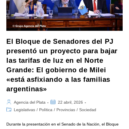
La
Realidad
De
La
Crisis
Que
Es
Más
Profunda
En
El Bloque de Senadores del PJ
Argentina
presentó un proyecto para bajar
las tarifas de luz en el Norte
Grande: El gobierno de Milei
«está asfixiando a las familias
argentinas»
Autor
Publicación
Agencia del Plata
22 abril, 2026
de
de
Categoría
Legislativas
/
Política
/
Provincias
/
Sociedad
la
la
de
entrada:
entrada:
la
Durante la presentación en el Senado de la Nación, el Bloque
entrada: