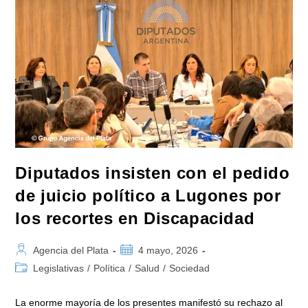
Conformación
De
25
Comisiones
Permanentes
Diputados insisten con el pedido
de juicio político a Lugones por
los recortes en Discapacidad
Autor
Publicación
Agencia del Plata
4 mayo, 2026
de
de
Categoría
Legislativas
/
Política
/
Salud
/
Sociedad
la
la
de
entrada:
entrada:
la
La enorme mayoría de los presentes manifestó su rechazo al