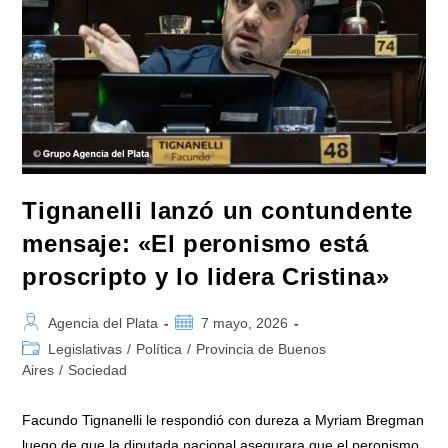
Las
Armas
De
Fuego:
«Crece
El
Miedo
En
Las
Escuelas
Y
Se
Suspenden
Clases
Por
Tignanelli lanzó un contundente
Amenazas
De
mensaje: «El peronismo está
Tiroteos»
proscripto y lo lidera Cristina»
Autor
Publicación
Agencia del Plata
7 mayo, 2026
de
de
Categoría
Legislativas
/
Política
/
Provincia de Buenos
la
la
de
Aires
/
Sociedad
entrada:
entrada:
la
entrada:
Facundo Tignanelli le respondió con dureza a Myriam Bregman
luego de que la diputada nacional asegurara que el peronismo