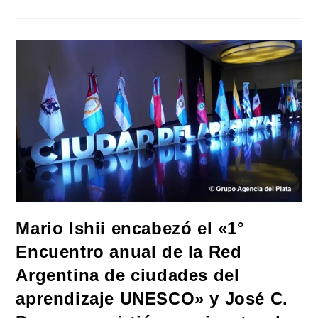
Una
Ley
Para
Frenar
La
Ludopatía
Infantil.
Que
Busca
Limitar
La
Publicidad
De
Apuestas
Y
Proteger
A
Menores
Mario Ishii encabezó el «1°
Encuentro anual de la Red
Argentina de ciudades del
aprendizaje UNESCO» y José C.