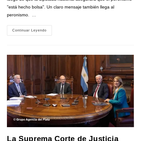
"está hecho bolsa". Un claro mensaje también llega al
peronismo. …
Tignanelli
Continuar Leyendo
Lanzó
Un
Contundente
Mensaje:
«El
Peronismo
Está
Proscripto
Y
Lo
Lidera
Cristina»
La Suprema Corte de Justicia