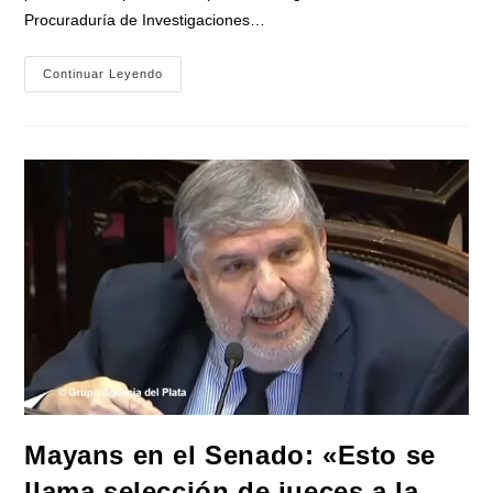
Procuraduría de Investigaciones…
Jorge
Continuar Leyendo
Taiana
Presentó
Un
Proyecto
Para
Suspender
La
Licitación
De
La
Hidrovía
Mayans en el Senado: «Esto se
llama selección de jueces a la