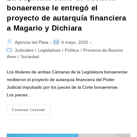
bonaerense le entregó el
proyecto de autarquía financiera
a Magario y Dichiara
Autor
Publicación
Agencia del Plata
6 mayo, 2026
de
de
Categoría
Judiciales
/
Legislativas
/
Política
/
Provincia de Buenos
la
la
de
Aires
/
Sociedad
entrada:
entrada:
la
entrada:
Los titulares de ambas Cámaras de la Legislatura bonaerense
recibieron el proyecto de autarquía financiera del Poder
Judicial impulsado por los jueces de la Corte bonaerense.
Los jueces…
La
Continuar Leyendo
Suprema
Corte
De
Justicia
Bonaerense
Le