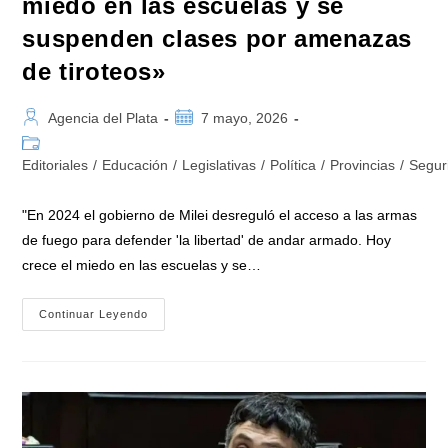
miedo en las escuelas y se
suspenden clases por amenazas
de tiroteos»
Autor
Publicación
Agencia del Plata
7 mayo, 2026
de
de
Categoría
la
la
de
Editoriales
/
Educación
/
Legislativas
/
Política
/
Provincias
/
Segur
entrada:
entrada:
la
entrada:
"En 2024 el gobierno de Milei desreguló el acceso a las armas
de fuego para defender 'la libertad' de andar armado. Hoy
crece el miedo en las escuelas y se…
Soria
Continuar Leyendo
Plantea
Frenar
La
Desregulación
De
Milei
Al
Acceso
A