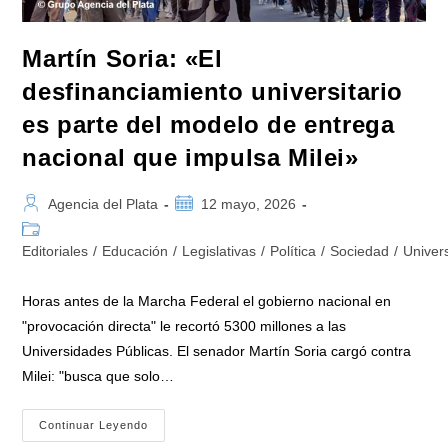
Martín Soria: «El
desfinanciamiento universitario
es parte del modelo de entrega
nacional que impulsa Milei»
Autor
Publicación
Agencia del Plata
12 mayo, 2026
de
de
Categoría
la
la
de
Editoriales
/
Educación
/
Legislativas
/
Política
/
Sociedad
/
Univer
entrada:
entrada:
la
entrada:
Horas antes de la Marcha Federal el gobierno nacional en
"provocación directa" le recortó 5300 millones a las
Universidades Públicas. El senador Martín Soria cargó contra
Milei: "busca que solo…
Martín
Continuar Leyendo
Soria: