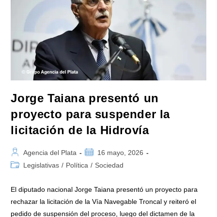
Jorge Taiana presentó un
proyecto para suspender la
licitación de la Hidrovía
Autor
Publicación
Agencia del Plata
16 mayo, 2026
de
de
Categoría
Legislativas
/
Política
/
Sociedad
la
la
de
entrada:
entrada:
la
El diputado nacional Jorge Taiana presentó un proyecto para
entrada:
rechazar la licitación de la Vía Navegable Troncal y reiteró el
pedido de suspensión del proceso, luego del dictamen de la