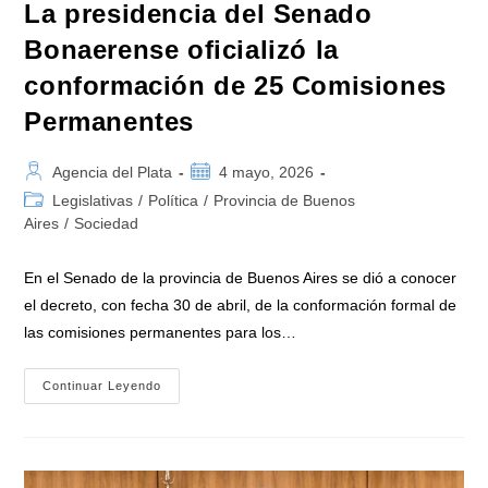
La presidencia del Senado
Bonaerense oficializó la
conformación de 25 Comisiones
Permanentes
Autor
Publicación
Agencia del Plata
4 mayo, 2026
de
de
Categoría
Legislativas
/
Política
/
Provincia de Buenos
la
la
de
Aires
/
Sociedad
entrada:
entrada:
la
entrada:
En el Senado de la provincia de Buenos Aires se dió a conocer
el decreto, con fecha 30 de abril, de la conformación formal de
las comisiones permanentes para los…
La
Continuar Leyendo
Presidencia
Del
Senado
Bonaerense
Oficializó
La