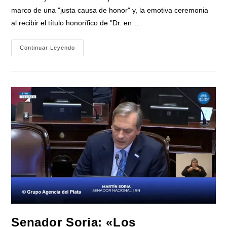
marco de una "justa causa de honor" y, la emotiva ceremonia
al recibir el título honorífico de "Dr. en…
Mario
Continuar Leyendo
Ishii
Fue
Distinguido
En
EEUU
Por
Su
Liderazgo
Global
Con
Un
Doctorado
Honoris
Causa
Senador Soria: «Los