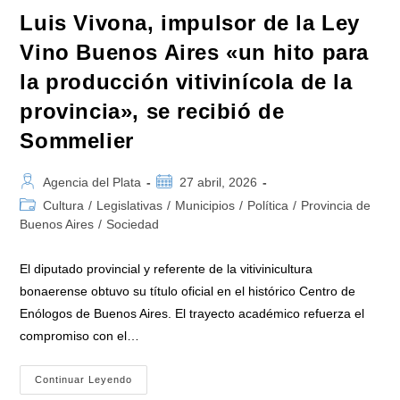
Luis Vivona, impulsor de la Ley
Vino Buenos Aires «un hito para
la producción vitivinícola de la
provincia», se recibió de
Sommelier
Autor
Publicación
Agencia del Plata
27 abril, 2026
de
de
Categoría
Cultura
/
Legislativas
/
Municipios
/
Política
/
Provincia de
la
la
de
Buenos Aires
/
Sociedad
entrada:
entrada:
la
entrada:
El diputado provincial y referente de la vitivinicultura
bonaerense obtuvo su título oficial en el histórico Centro de
Enólogos de Buenos Aires. El trayecto académico refuerza el
compromiso con el…
Luis
Continuar Leyendo
Vivona,