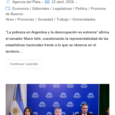
Autor
Publicación
Agencia del Plata
22 abril, 2026
de
de
Categoría
Economía
/
Editoriales
/
Legislativas
/
Política
/
Provincia
la
la
de
de Buenos
entrada:
entrada:
la
Aires
/
Provincias
/
Sociedad
/
Trabajo
/
Universidades
entrada:
"La pobreza en Argentina y la desocupación es extrema" afirma
el senador Mario Ishii, cuestionando la representatividad de las
estadísticas nacionales frente a lo que se observa en el
territorio…
Mario
Continuar Leyendo
Ishii
No
Coincide
Con
Los
Datos
Del
Observatorio
De
La
UCA,
No
Están
Reflejando