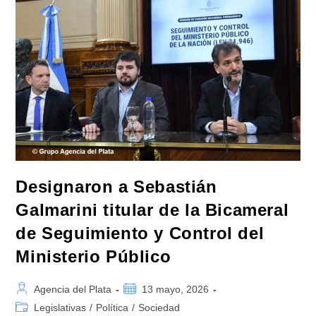
Estafa
$LIBRA,
La
Escribana
De
Adorni,
Reidel;
Todos
Pasaron
Por
Balcarce
50»
Designaron a Sebastián
Galmarini titular de la Bicameral
de Seguimiento y Control del
Ministerio Público
Autor
Publicación
Agencia del Plata
13 mayo, 2026
de
de
Categoría
Legislativas
/
Política
/
Sociedad