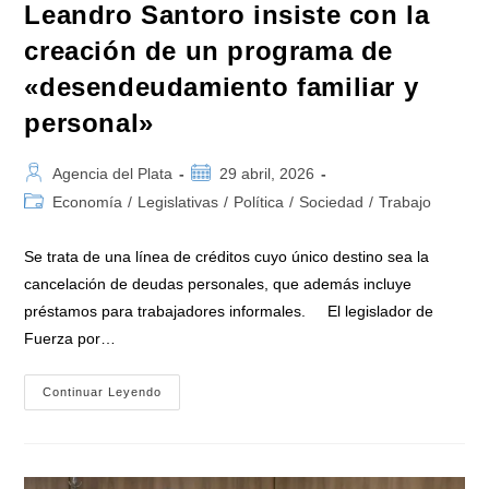
Leandro Santoro insiste con la
creación de un programa de
«desendeudamiento familiar y
personal»
Autor
Publicación
Agencia del Plata
29 abril, 2026
de
de
Categoría
Economía
/
Legislativas
/
Política
/
Sociedad
/
Trabajo
la
la
de
entrada:
entrada:
la
Se trata de una línea de créditos cuyo único destino sea la
entrada:
cancelación de deudas personales, que además incluye
préstamos para trabajadores informales. El legislador de
Fuerza por…
Leandro
Continuar Leyendo
Santoro
Insiste
Con
La
Creación
De