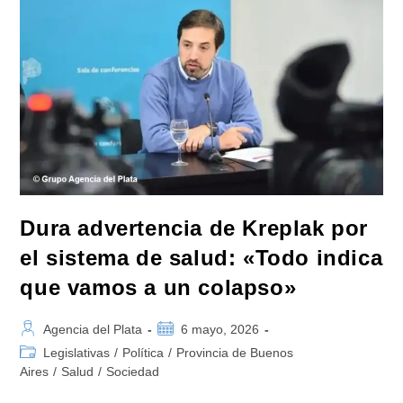
Entregó
El
Proyecto
De
Autarquía
Financiera
A
Magario
Y
Dichiara
Dura advertencia de Kreplak por
el sistema de salud: «Todo indica
que vamos a un colapso»
Autor
Publicación
Agencia del Plata
6 mayo, 2026
de
de
Categoría
Legislativas
/
Política
/
Provincia de Buenos
la
la
de
Aires
/
Salud
/
Sociedad
entrada:
entrada:
la