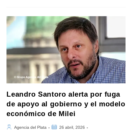
Impulsor
De
La
Ley
Vino
Buenos
Aires
«un
Hito
Para
La
Producción
Vitivinícola
De
La
Provincia»,
Se
Recibió
De
Sommelier
Leandro Santoro alerta por fuga
de apoyo al gobierno y el modelo
económico de Milei
Autor
Publicación
Agencia del Plata
26 abril, 2026