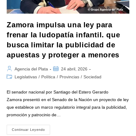
Zamora impulsa una ley para
frenar la ludopatía infantil. que
busca limitar la publicidad de
apuestas y proteger a menores
Autor
Publicación
Agencia del Plata
24 abril, 2026
de
de
Categoría
Legislativas
/
Política
/
Provincias
/
Sociedad
la
la
de
entrada:
entrada:
la
El senador nacional por Santiago del Estero Gerardo
entrada:
Zamora presentó en el Senado de la Nación un proyecto de ley
que establece un marco regulatorio integral para la publicidad,
promoción y patrocinio de…
Zamora
Continuar Leyendo
Impulsa