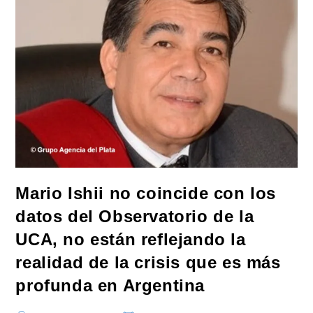
De
Ciudades
Del
Aprendizaje
UNESCO»
Y
José
C.
Paz
Se
Convirtió
En
Epicentro
De
La
Educación
Global
Mario Ishii no coincide con los
datos del Observatorio de la
UCA, no están reflejando la
realidad de la crisis que es más
profunda en Argentina