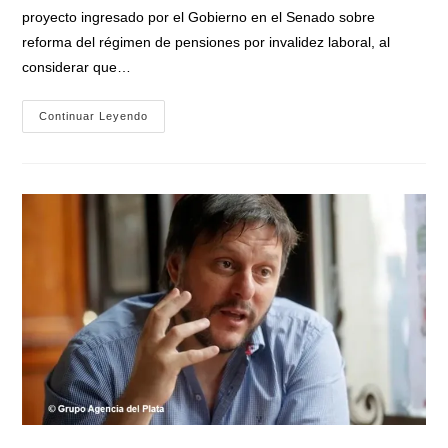
entrada:
proyecto ingresado por el Gobierno en el Senado sobre
reforma del régimen de pensiones por invalidez laboral, al
considerar que…
Diputados
Continuar Leyendo
Insisten
Con
El
Pedido
De
Juicio
Político
A
Lugones
Por
Los
Recortes
En
Discapacidad