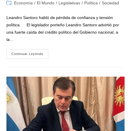
de
de
Categoría
Economía
/
El Mundo
/
Legislativas
/
Política
/
Sociedad
la
la
de
entrada:
entrada:
la
Leandro Santoro habló de pérdida de confianza y tensión
entrada:
política. El legislador porteño Leandro Santoro advirtió por
una fuerte caída del crédito político del Gobierno nacional, a
la…
Leandro
Continuar Leyendo
Santoro
Alerta
Por
Fuga
De
Apoyo
Al
Gobierno
Y
El
Modelo
Económico
De
Milei