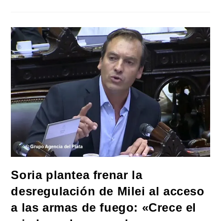
«El
Desfinanciamiento
Universitario
Es
Parte
Del
Modelo
De
Entrega
Nacional
Que
Impulsa
Milei»
Soria plantea frenar la
desregulación de Milei al acceso
a las armas de fuego: «Crece el