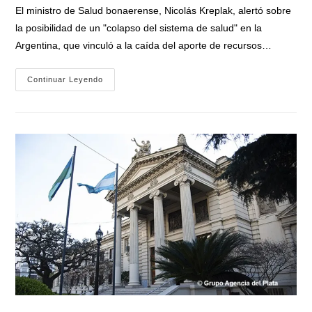
entrada:
El ministro de Salud bonaerense, Nicolás Kreplak, alertó sobre
la posibilidad de un "colapso del sistema de salud" en la
Argentina, que vinculó a la caída del aporte de recursos…
Dura
Continuar Leyendo
Advertencia
De
Kreplak
Por
El
Sistema
De
Salud:
«Todo
Indica
Que
Vamos
A
Un
Colapso»