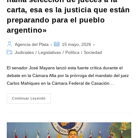
carta, esa es la justicia que están
preparando para el pueblo
argentino»
Autor
Publicación
Agencia del Plata
15 mayo, 2026
de
de
Categoría
Judiciales
/
Legislativas
/
Política
/
Sociedad
la
la
de
entrada:
entrada:
la
El senador José Mayans lanzó esta fuerte crítica durante el
entrada:
debate en la Cámara Alta por la prórroga del mandato del juez
Carlos Mahiques en la Cámara Federal de Casación…
Mayans
Continuar Leyendo
En
El
Senado:
«Esto
Se
Llama
Selección
De
Jueces