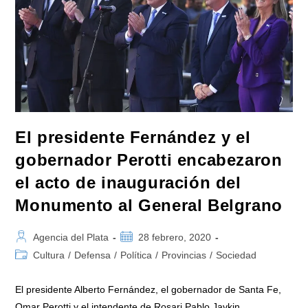
El presidente Fernández y el
gobernador Perotti encabezaron
el acto de inauguración del
Monumento al General Belgrano
Autor
Publicación
Agencia del Plata
28 febrero, 2020
de
de
Categoría
Cultura
/
Defensa
/
Política
/
Provincias
/
Sociedad
la
la
de
entrada:
entrada:
la
El presidente Alberto Fernández, el gobernador de Santa Fe,
entrada:
Omar Perotti y el intendente de Rosari Pablo Javkin,