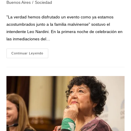
la
la
de
Buenos Aires
/
Sociedad
entrada:
entrada:
la
entrada:
"La verdad hemos disfrutado un evento como ya estamos
acostumbrados junto a la familia malvinense" sostuvo el
intendente Leo Nardini. En la primera noche de celebración en
las inmediaciones del…
Un
Continuar Leyendo
Sábado
Con
Más
De
100.000
Personas
En
El
Carnaval
De
Malvinas
Argentinas,
El
Lugar
De
La
Familia