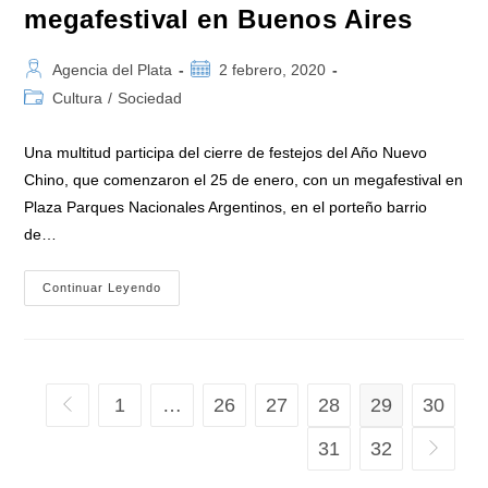
megafestival en Buenos Aires
Autor
Publicación
Agencia del Plata
2 febrero, 2020
de
de
Categoría
Cultura
/
Sociedad
la
la
de
entrada:
entrada:
la
Una multitud participa del cierre de festejos del Año Nuevo
entrada:
Chino, que comenzaron el 25 de enero, con un megafestival en
Plaza Parques Nacionales Argentinos, en el porteño barrio
de…
Cierran
Continuar Leyendo
Los
Festejos
Del
Año
Nuevo
Chino
Con
1
…
26
27
28
29
30
Ir a la página anterior
Un
Megafestival
En
31
32
Ir a la p
Buenos
Aires