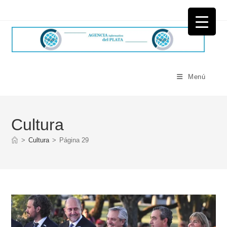
Ir
al
contenido
Menú
Cultura
>
Cultura
>
Página 29