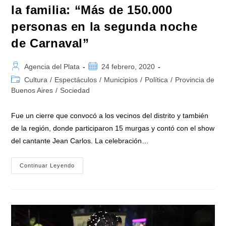
la familia: “Más de 150.000
personas en la segunda noche
de Carnaval”
Autor
Publicación
Agencia del Plata
24 febrero, 2020
de
de
Categoría
Cultura
/
Espectáculos
/
Municipios
/
Política
/
Provincia de
la
la
de
Buenos Aires
/
Sociedad
entrada:
entrada:
la
entrada:
Fue un cierre que convocó a los vecinos del distrito y también
de la región, donde participaron 15 murgas y contó con el show
del cantante Jean Carlos. La celebración…
Malvinas
Continuar Leyendo
Argentinas,
El
Lugar
De
La
Familia:
“Más
De