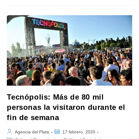
Noche
De
Tango”
En
La
Peatonal
De
Grand
Bourg
En
Malvinas
Argentinas
Tecnópolis: Más de 80 mil
personas la visitaron durante el
fin de semana
Autor
Publicación
Agencia del Plata
17 febrero, 2020
de
de