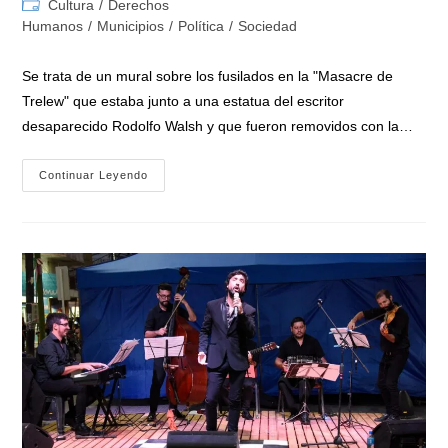
Categoría
Cultura
/
Derechos
la
la
de
Humanos
/
Municipios
/
Política
/
Sociedad
entrada:
entrada:
la
entrada:
Se trata de un mural sobre los fusilados en la "Masacre de
Trelew" que estaba junto a una estatua del escritor
desaparecido Rodolfo Walsh y que fueron removidos con la…
Grave
Continuar Leyendo
Denuncia
Al
Gobierno
De
Larreta:
Lo
Acusan
De
«negacionista»
Por
La
Destrucción
De
Un
Mural