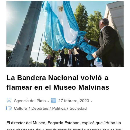
La
Memoria
De
Los
Ex
Combatientes
De
Malvinas
Que
Estará
Situado
En
Los
Polvorines
La Bandera Nacional volvió a
flamear en el Museo Malvinas
Autor
Publicación
Agencia del Plata
27 febrero, 2020
de
de
Categoría
Cultura
/
Deportes
/
Política
/
Sociedad
la
la
de
entrada:
entrada:
la
El director del Museo, Edgardo Esteban, explicó que "Hubo un
entrada:
gran abandono del lugar durante la gestión anterior, tan es así