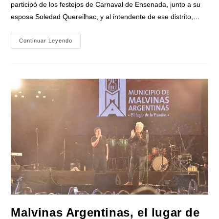
participó de los festejos de Carnaval de Ensenada, junto a su
esposa Soledad Quereilhac, y al intendente de ese distrito,…
El
Continuar Leyendo
Gobernador
Kicillof
Participó
Del
Carnaval
De
Ensenada
Junto
Al
Intendente
Mario
Secco
Malvinas Argentinas, el lugar de