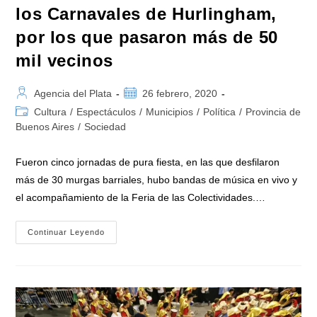
los Carnavales de Hurlingham,
por los que pasaron más de 50
mil vecinos
Autor
Publicación
Agencia del Plata
26 febrero, 2020
de
de
Categoría
Cultura
/
Espectáculos
/
Municipios
/
Política
/
Provincia de
la
la
de
Buenos Aires
/
Sociedad
entrada:
entrada:
la
entrada:
Fueron cinco jornadas de pura fiesta, en las que desfilaron
más de 30 murgas barriales, hubo bandas de música en vivo y
el acompañamiento de la Feria de las Colectividades.…
“Juanchi”
Continuar Leyendo
Zabaleta
Participó
De
Los
Carnavales
De
Hurlingham,
Por