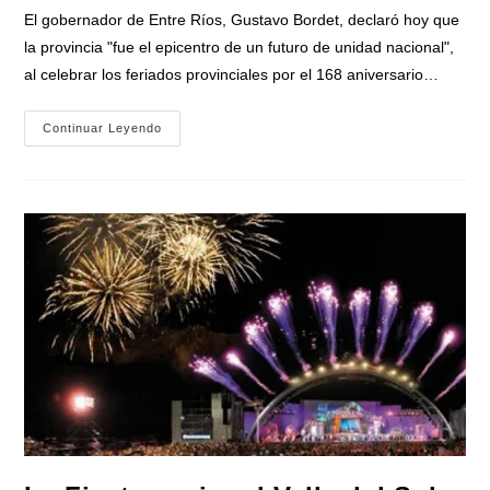
entrada:
entrada:
la
El gobernador de Entre Ríos, Gustavo Bordet, declaró hoy que
entrada:
la provincia "fue el epicentro de un futuro de unidad nacional",
al celebrar los feriados provinciales por el 168 aniversario…
El
Continuar Leyendo
Gobernador
Bordet
Celebró
El
Aniversario
De
Batalla
De
Caseros
Y
El
Combate
De
San
Lorenzo