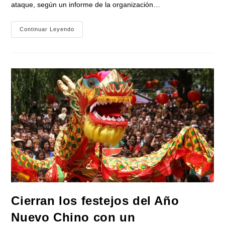
ataque, según un informe de la organización…
Al
Continuar Leyendo
Menos
268
Varones
Cometieron
Femicidio
El
Año
Pasado
Y
El
17%
Está
Prófugo
Cierran los festejos del Año
Nuevo Chino con un