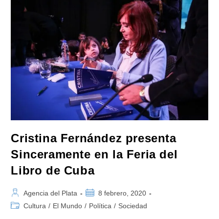
En
El
Incaa
Entre
2016
Y
2019
Cristina Fernández presenta
Sinceramente en la Feria del
Libro de Cuba
Autor
Publicación
Agencia del Plata
8 febrero, 2020
de
de
Categoría
Cultura
/
El Mundo
/
Política
/
Sociedad
la
la
de