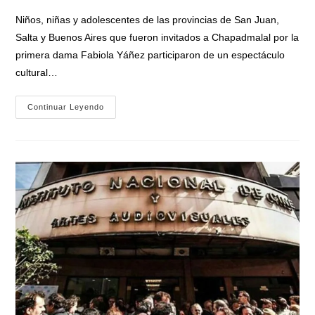
entrada:
entrada:
la
Niños, niñas y adolescentes de las provincias de San Juan,
entrada:
Salta y Buenos Aires que fueron invitados a Chapadmalal por la
primera dama Fabiola Yáñez participaron de un espectáculo
cultural…
La
Continuar Leyendo
Primera
Dama
Fabiola
Yañez
Participó
De
Actividades
Con
Niños
En
La
Costa
Atlántica