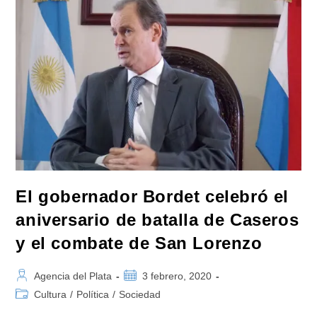
Feria
Del
Libro
De
Cuba
El gobernador Bordet celebró el
aniversario de batalla de Caseros
y el combate de San Lorenzo
Autor
Publicación
Agencia del Plata
3 febrero, 2020
de
de
Categoría
Cultura
/
Política
/
Sociedad
la
la
de