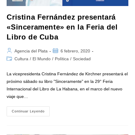
Cristina Fernández presentará
«Sinceramente» en la Feria del
Libro de Cuba
Autor
Publicación
Agencia del Plata
6 febrero, 2020
de
de
Categoría
Cultura
/
El Mundo
/
Política
/
Sociedad
la
la
de
entrada:
entrada:
la
La vicepresidenta Cristina Fernández de Kirchner presentará el
entrada:
próximo sábado su libro "Sinceramente" en la 29° Feria
Internacional del Libro de La Habana, en el marco del nuevo
viaje que…
Cristina
Continuar Leyendo
Fernández
Presentará
«Sinceramente»
En
La