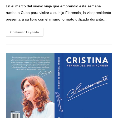
entrada:
entrada:
la
En el marco del nuevo viaje que emprendió esta semana
entrada:
rumbo a Cuba para visitar a su hija Florencia, la vicepresidenta
presentará su libro con el mismo formato utilizado durante…
Cristina
Continuar Leyendo
Fernández
Presenta
Sinceramente
En
La
Feria
Del
Libro
De
Cuba