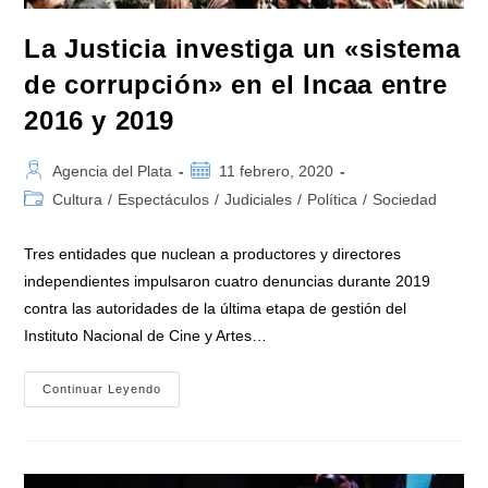
La Justicia investiga un «sistema
de corrupción» en el Incaa entre
2016 y 2019
Autor
Publicación
Agencia del Plata
11 febrero, 2020
de
de
Categoría
Cultura
/
Espectáculos
/
Judiciales
/
Política
/
Sociedad
la
la
de
entrada:
entrada:
la
Tres entidades que nuclean a productores y directores
entrada:
independientes impulsaron cuatro denuncias durante 2019
contra las autoridades de la última etapa de gestión del
Instituto Nacional de Cine y Artes…
La
Continuar Leyendo
Justicia
Investiga
Un
«sistema
De
Corrupción»