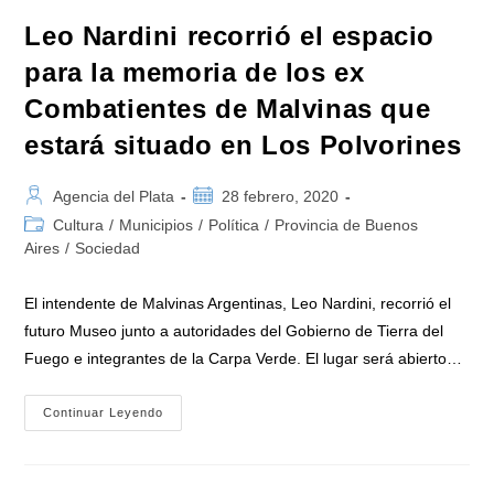
Leo Nardini recorrió el espacio
para la memoria de los ex
Combatientes de Malvinas que
estará situado en Los Polvorines
Autor
Publicación
Agencia del Plata
28 febrero, 2020
de
de
Categoría
Cultura
/
Municipios
/
Política
/
Provincia de Buenos
la
la
de
Aires
/
Sociedad
entrada:
entrada:
la
entrada:
El intendente de Malvinas Argentinas, Leo Nardini, recorrió el
futuro Museo junto a autoridades del Gobierno de Tierra del
Fuego e integrantes de la Carpa Verde. El lugar será abierto…
Leo
Continuar Leyendo
Nardini
Recorrió
El
Espacio
Para