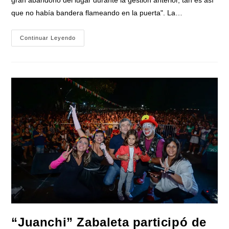
que no había bandera flameando en la puerta". La…
La
Continuar Leyendo
Bandera
Nacional
Volvió
A
Flamear
En
El
Museo
Malvinas
“Juanchi” Zabaleta participó de