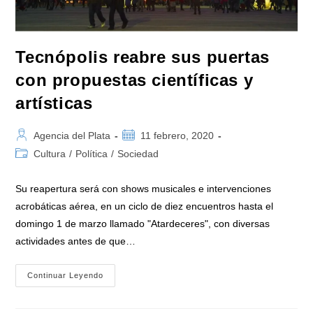
Tecnópolis reabre sus puertas
con propuestas científicas y
artísticas
Autor
Publicación
Agencia del Plata
11 febrero, 2020
de
de
Categoría
Cultura
/
Política
/
Sociedad
la
la
de
entrada:
entrada:
la
Su reapertura será con shows musicales e intervenciones
entrada:
acrobáticas aérea, en un ciclo de diez encuentros hasta el
domingo 1 de marzo llamado "Atardeceres", con diversas
actividades antes de que…
Tecnópolis
Continuar Leyendo
Reabre
Sus
Puertas