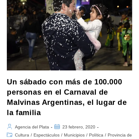
150.000
Personas
En
La
Segunda
Noche
De
Carnaval”
Un sábado con más de 100.000
personas en el Carnaval de
Malvinas Argentinas, el lugar de
la familia
Autor
Publicación
Agencia del Plata
23 febrero, 2020
de
de
Categoría
Cultura
/
Espectáculos
/
Municipios
/
Política
/
Provincia de