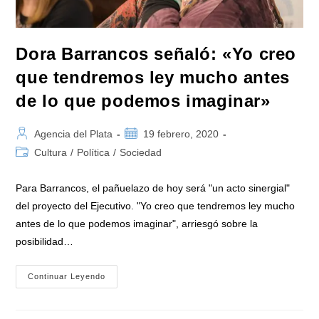
Dora Barrancos señaló: «Yo creo
que tendremos ley mucho antes
de lo que podemos imaginar»
Autor
Publicación
Agencia del Plata
19 febrero, 2020
de
de
Categoría
Cultura
/
Política
/
Sociedad
la
la
de
entrada:
entrada:
la
Para Barrancos, el pañuelazo de hoy será "un acto sinergial"
entrada:
del proyecto del Ejecutivo. "Yo creo que tendremos ley mucho
antes de lo que podemos imaginar", arriesgó sobre la
posibilidad…
Dora
Continuar Leyendo
Barrancos
Señaló:
«Yo
Creo