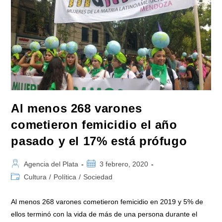
22
Al
24
En
Febrero
En
Villa
De
Merlo,
San
Luis
Al menos 268 varones
cometieron femicidio el año
pasado y el 17% está prófugo
Autor
Publicación
Agencia del Plata
3 febrero, 2020
de
de
Categoría
Cultura
/
Política
/
Sociedad
la
la
de
entrada:
entrada:
la
Al menos 268 varones cometieron femicidio en 2019 y 5% de
entrada:
ellos terminó con la vida de más de una persona durante el