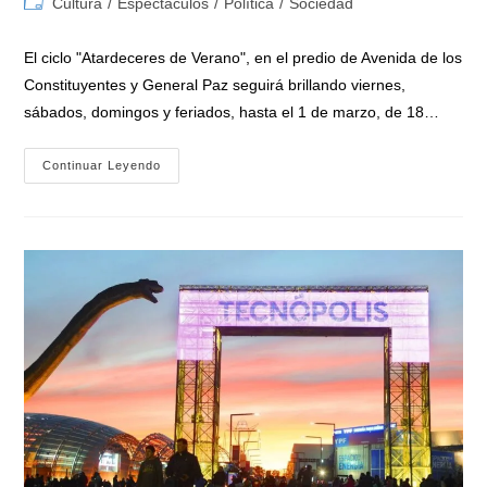
Categoría
Cultura
/
Espectáculos
/
Política
/
Sociedad
la
la
de
entrada:
entrada:
la
El ciclo "Atardeceres de Verano", en el predio de Avenida de los
entrada:
Constituyentes y General Paz seguirá brillando viernes,
sábados, domingos y feriados, hasta el 1 de marzo, de 18…
Tecnópolis:
Continuar Leyendo
Más
De
80
Mil
Personas
La
Visitaron
Durante
El
Fin
De
Semana