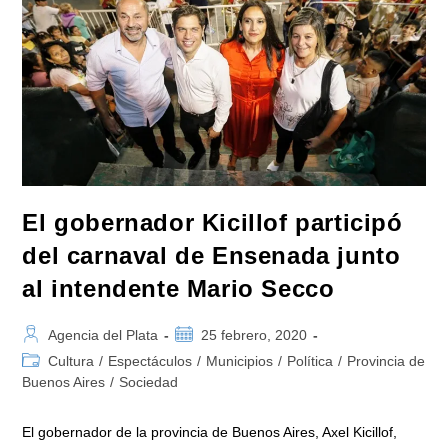
Los
Que
Pasaron
Más
De
50
Mil
Vecinos
El gobernador Kicillof participó
del carnaval de Ensenada junto
al intendente Mario Secco
Autor
Publicación
Agencia del Plata
25 febrero, 2020
de
de
Categoría
Cultura
/
Espectáculos
/
Municipios
/
Política
/
Provincia de
la
la
de
Buenos Aires
/
Sociedad
entrada:
entrada:
la
entrada:
El gobernador de la provincia de Buenos Aires, Axel Kicillof,