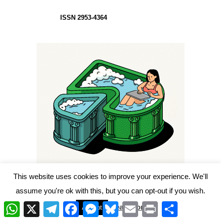
ISSN 2953-4364
This website uses cookies to improve your experience. We'll
assume you're ok with this, but you can opt-out if you wish.
W
X
T
F
M
B
E
P
C
Read More
Accept
h
e
a
e
l
m
r
o