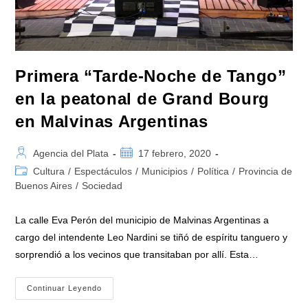
Primera “Tarde-Noche de Tango”
en la peatonal de Grand Bourg
en Malvinas Argentinas
Autor
Publicación
Agencia del Plata
17 febrero, 2020
de
de
Categoría
Cultura
/
Espectáculos
/
Municipios
/
Política
/
Provincia de
la
la
de
Buenos Aires
/
Sociedad
entrada:
entrada:
la
entrada:
La calle Eva Perón del municipio de Malvinas Argentinas a
cargo del intendente Leo Nardini se tiñó de espíritu tanguero y
sorprendió a los vecinos que transitaban por allí. Esta…
Primera
Continuar Leyendo
“Tarde-