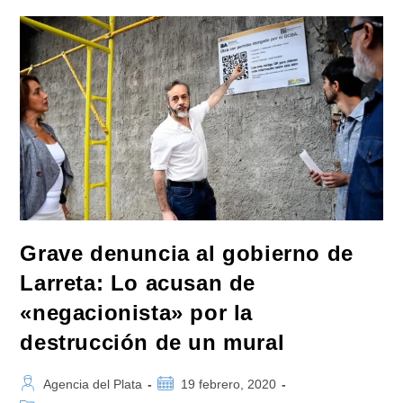
Que
Tendremos
Ley
Mucho
Antes
De
Lo
Que
Podemos
Imaginar»
Grave denuncia al gobierno de
Larreta: Lo acusan de
«negacionista» por la
destrucción de un mural
Autor
Publicación
Agencia del Plata
19 febrero, 2020
de
de