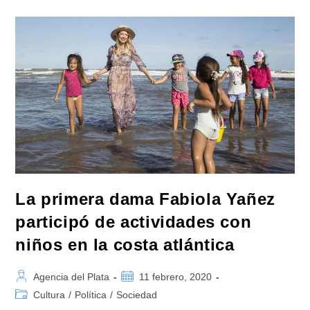
Con
Propuestas
Científicas
Y
Artísticas
La primera dama Fabiola Yañez
participó de actividades con
niños en la costa atlántica
Autor
Publicación
Agencia del Plata
11 febrero, 2020
de
de
Categoría
Cultura
/
Política
/
Sociedad
la
la
de