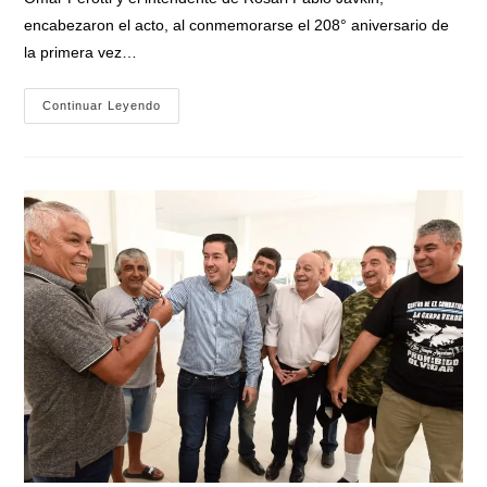
encabezaron el acto, al conmemorarse el 208° aniversario de
la primera vez…
El
Continuar Leyendo
Presidente
Fernández
Y
El
Gobernador
Perotti
Encabezaron
El
Acto
De
Inauguración
Del
Monumento
Al
General
Belgrano