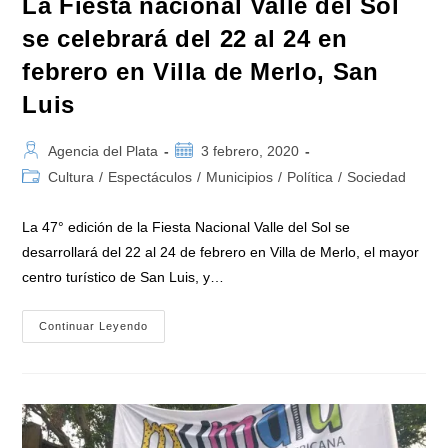
La Fiesta nacional Valle del Sol
se celebrará del 22 al 24 en
febrero en Villa de Merlo, San
Luis
Autor
Publicación
Agencia del Plata
3 febrero, 2020
de
de
Categoría
Cultura
/
Espectáculos
/
Municipios
/
Política
/
Sociedad
la
la
de
entrada:
entrada:
la
La 47° edición de la Fiesta Nacional Valle del Sol se
entrada:
desarrollará del 22 al 24 de febrero en Villa de Merlo, el mayor
centro turístico de San Luis, y…
La
Continuar Leyendo
Fiesta
Nacional
Valle
Del
Sol
Se
Celebrará
Del