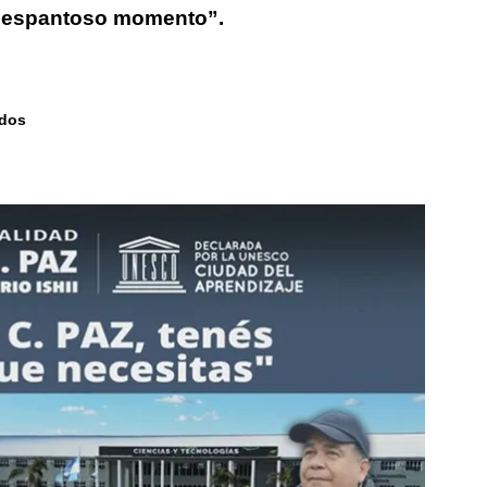
r espantoso momento”.
ados