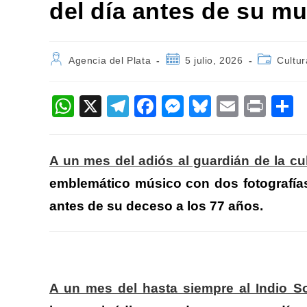
del día antes de su mu
Autor
Publicación
Categoría
Agencia del Plata
5 julio, 2026
Cultur
de
de
de
la
la
la
entrada:
entrada:
entrada:
W
X
T
F
M
Bl
E
Pr
h
el
a
e
u
m
in
o
at
e
c
ss
e
ail
t
A un mes del adiós al guardián de la cu
s
gr
e
e
sk
p
emblemático músico con dos fotografías
A
a
b
n
y
a
antes de su deceso a los 77 años.
p
m
o
g
ti
p
o
er
k
A un mes del hasta siempre al Indio So