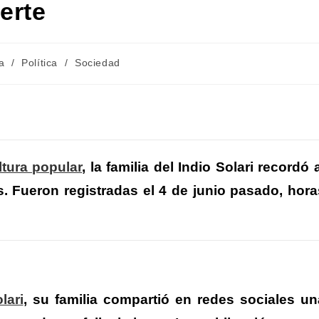
erte
a
/
Política
/
Sociedad
C
m
ltura popular
, la familia del Indio Solari recordó 
. Fueron registradas el 4 de junio pasado, hora
r
r
lari
, su familia compartió en redes sociales un