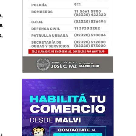
,
a
,
u