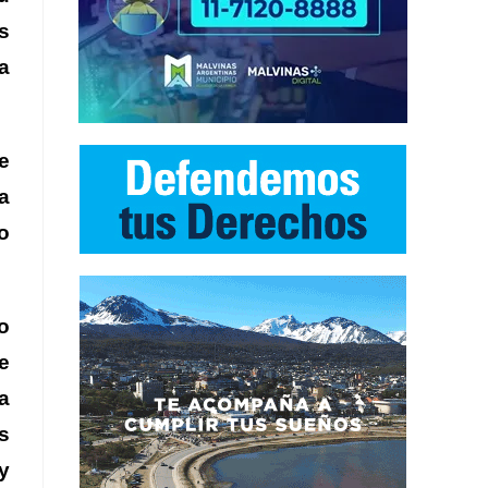
s
a
te
a
o
o
e
a
s
y