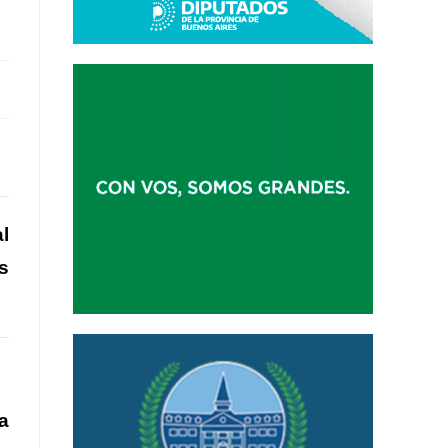
al
s
a