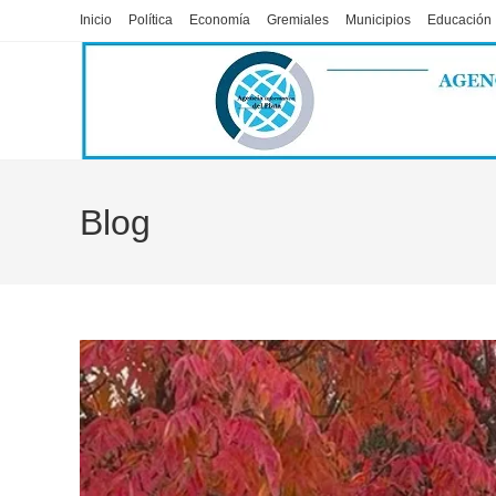
Ir
Inicio
Política
Economía
Gremiales
Municipios
Educación
al
contenido
Blog