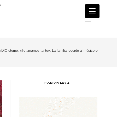
s
Menú
principal
NDIO eterno, «Te amamos tanto»: La familia recordó al músico con una emotiv
ISSN 2953-4364