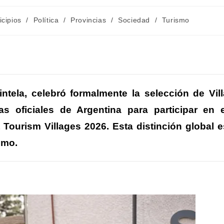
ía
cipios
/
Política
/
Provincias
/
Sociedad
/
Turismo
C
m
ntela
, celebró formalmente la selección de Vill
 oficiales de Argentina para participar en e
r
 Tourism Villages 2026. Esta distinción global e
r
smo.