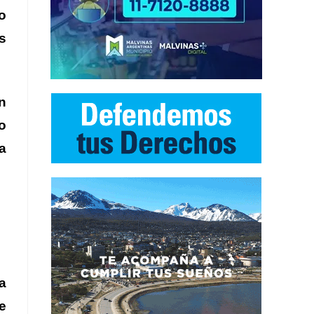
o
s
n
o
la
a
e