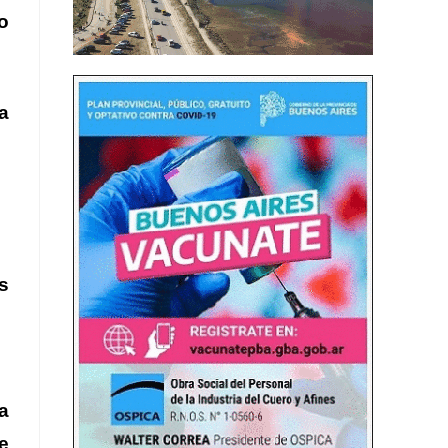
o
a
s
a
e