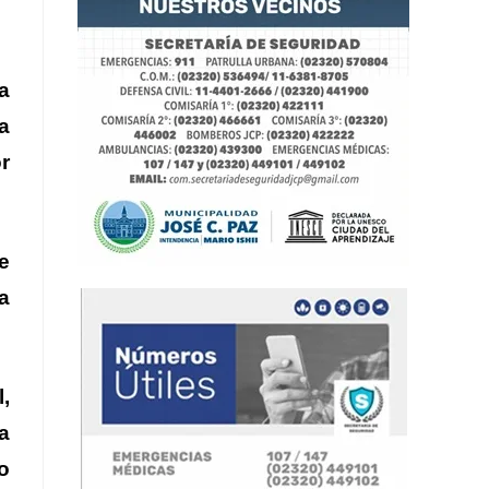
a
a
r
e
a
l,
a
o