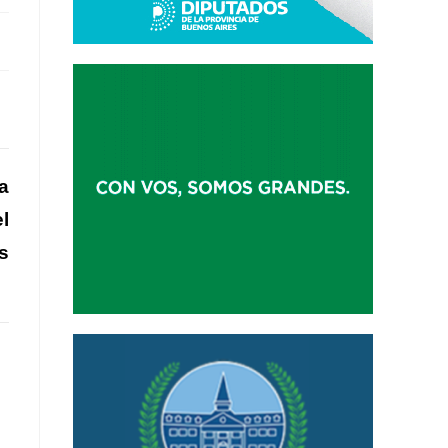
a
l
s