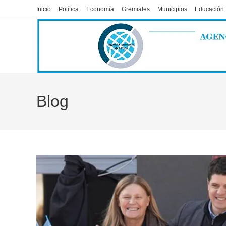
Ir
Inicio
Política
Economía
Gremiales
Municipios
Educación
al
contenido
Blog