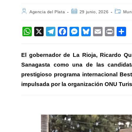
Autor
Publicación
Categor
Agencia del Plata
29 junio, 2026
Muni
de
de
de
la
la
la
entrada:
entrada:
entrada:
W
X
T
F
M
Bl
E
Pr
h
el
a
e
u
m
in
o
at
e
c
ss
e
ail
t
El gobernador de La Rioja,
Ricardo Qui
s
gr
e
e
sk
p
Sanagasta como una de las candidatas
A
a
b
n
y
a
prestigioso programa internacional Best
p
m
o
g
ti
impulsada por la organización ONU Turi
p
o
er
k