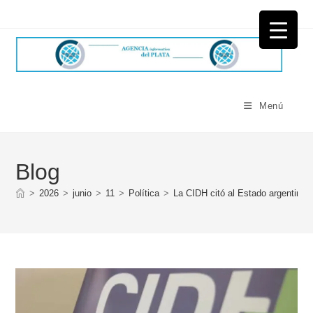
Ir
al
contenido
Menú
Blog
>
2026
>
junio
>
11
>
Política
>
La CIDH citó al Estado argentino t