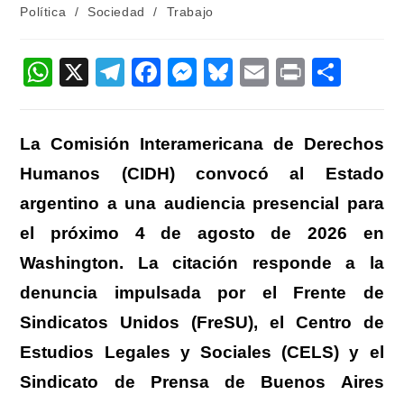
la
la
de
Política
/
Sociedad
/
Trabajo
entrada:
entrada:
la
entrada:
W
X
T
F
M
Bl
E
Pr
C
h
el
a
e
u
m
in
o
at
e
c
ss
e
ail
t
m
La Comisión Interamericana de Derechos
s
gr
e
e
sk
p
Humanos (CIDH) convocó al Estado
A
a
b
n
y
ar
argentino a una audiencia presencial para
p
m
o
g
tir
el próximo 4 de agosto de 2026 en
p
o
er
Washington. La citación responde a la
k
denuncia impulsada por el Frente de
Sindicatos Unidos (FreSU), el Centro de
Estudios Legales y Sociales (CELS) y el
Sindicato de Prensa de Buenos Aires