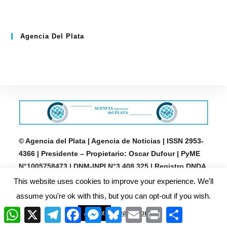
Agencia Del Plata
© Agencia del Plata | Agencia de Noticias | ISSN 2953-
4366 | Presidente – Propietario: Oscar Dufour | PyME
N°1005758473 | DNM-INPI N°3.408.325 | Registro DNDA
en trámite | N° de edición 3.413 | © Grupo Agencia del
This website uses cookies to improve your experience. We'll
Plata | © 2013 – 2026 Todos los derechos reservados
assume you're ok with this, but you can opt-out if you wish.
W
X
T
F
M
B
E
P
C
Read More
Accept
h
e
a
e
l
m
r
o