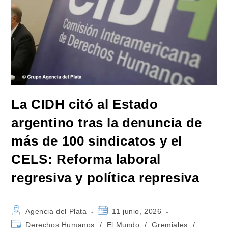
La CIDH citó al Estado
argentino tras la denuncia de
más de 100 sindicatos y el
CELS: Reforma laboral
regresiva y política represiva
Autor
Publicación
Agencia del Plata
11 junio, 2026
de
de
Categoría
Derechos Humanos
/
El Mundo
/
Gremiales
/