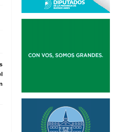
s
l
n