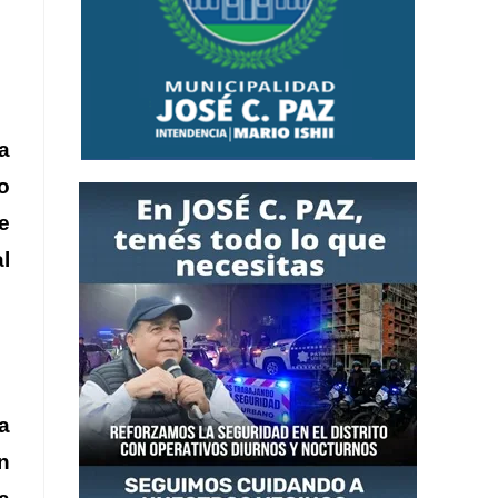
a
o
e
l
a
n