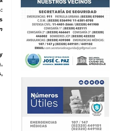
a
:
s
n
y
s,
,