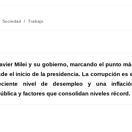
Sociedad
/
Trabajo
C
m
Javier Milei y su gobierno, marcando el punto má
e el inicio de la presidencia. La corrupción es e
r
eciente nivel de desempleo y una inflació
r
ública y factores que
consolidan niveles récord.