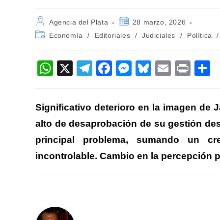
Autor
Publicación
Agencia del Plata
28 marzo, 2026
de
de
Categoría
Economía
/
Editoriales
/
Judiciales
/
Política
/
la
la
de
entrada:
entrada:
la
entrada:
W
X
T
F
M
Bl
E
Pr
h
el
a
e
u
m
in
o
at
e
c
ss
e
ail
t
Significativo deterioro en la imagen de 
s
gr
e
e
sk
p
alto de desaprobación de su gestión desd
A
a
b
n
y
a
principal problema, sumando un cr
p
m
o
g
ti
incontrolable. Cambio en la percepción p
p
o
er
k