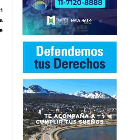
n
a
e