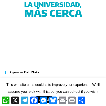
Agencia Del Plata
This website uses cookies to improve your experience. We'll
assume you're ok with this, but you can opt-out if you wish.
W
X
T
F
M
B
E
P
C
Read More
Accept
h
e
a
e
l
m
r
o