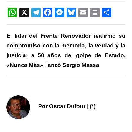
entrada:
W
X
T
F
M
Bl
E
Pr
C
h
el
a
e
u
m
in
o
at
e
c
ss
e
ail
t
m
El líder del Frente Renovador reafirmó su
s
gr
e
e
sk
p
compromiso con la memoria, la verdad y la
A
a
b
n
y
ar
justicia; a 50 años del golpe de Estado.
p
m
o
g
tir
«Nunca Más», lanzó Sergio Massa.
p
o
er
k
Por Oscar Dufour | (*)