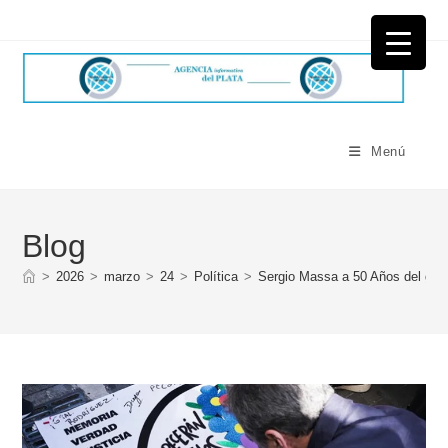
Ir
al
contenido
Menú
Blog
>
2026
>
marzo
>
24
>
Política
>
Sergio Massa a 50 Años del golp