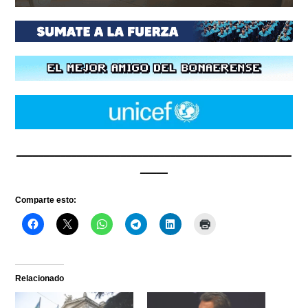
__________________________________________________
_____
Comparte esto:
Relacionado