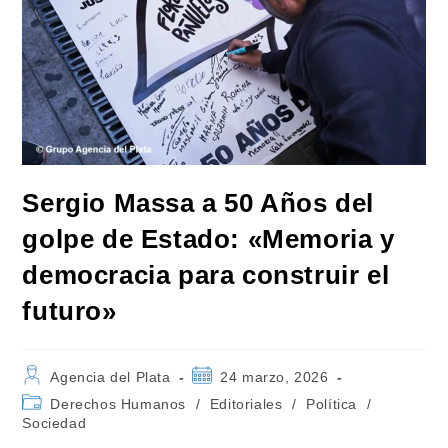
Sergio Massa a 50 Años del
golpe de Estado: «Memoria y
democracia para construir el
futuro»
Autor
Publicación
Agencia del Plata
24 marzo, 2026
de
de
Categoría
Derechos Humanos
/
Editoriales
/
Política
/
la
la
de
Sociedad
entrada:
entrada:
la