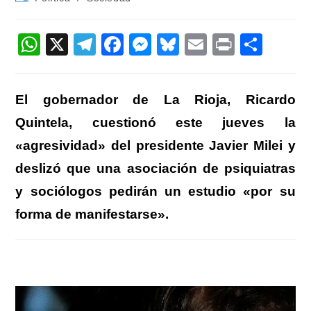
la
la
de
entrada:
entrada:
la
entrada:
W
X
T
F
M
Bl
E
Pr
C
h
el
a
e
u
m
in
o
at
e
c
ss
e
ail
t
m
El gobernador de La Rioja, Ricardo
s
gr
e
e
sk
p
Quintela, cuestionó este jueves la
A
a
b
n
y
ar
«agresividad» del presidente Javier Milei y
p
m
o
g
tir
deslizó que una asociación de psiquiatras
p
o
er
y sociólogos pedirán un estudio «por su
k
forma de manifestarse».