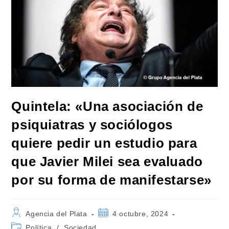
Quintela: «Una asociación de
psiquiatras y sociólogos
quiere pedir un estudio para
que Javier Milei sea evaluado
por su forma de manifestarse»
Autor
Publicación
Agencia del Plata
4 octubre, 2024
de
de
Categoría
Política
/
Sociedad