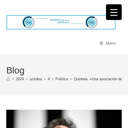
Ir
al
contenido
Menú
Blog
>
2024
>
octubre
>
4
>
Política
>
Quintela: «Una asociación de psi