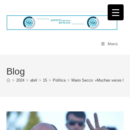
Ir
al
contenido
Menú
Blog
>
2024
>
abril
>
15
>
Política
>
Mario Secco: «Muchas veces los q