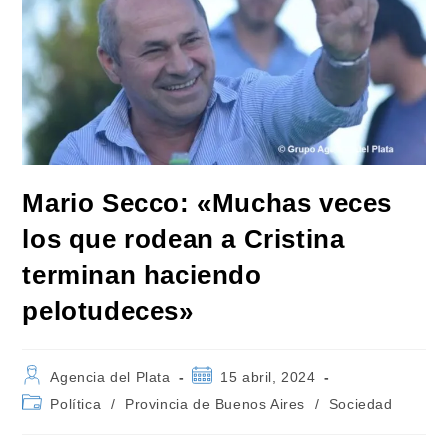
Mario Secco: «Muchas veces
los que rodean a Cristina
terminan haciendo
pelotudeces»
Autor
Publicación
Agencia del Plata
15 abril, 2024
de
de
Categoría
Política
/
Provincia de Buenos Aires
/
Sociedad
la
la
de
entrada:
entrada:
la