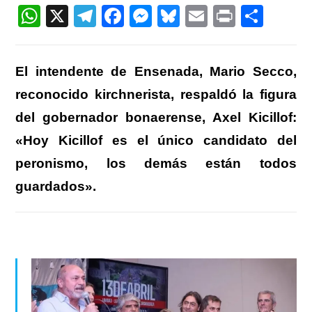
entrada:
W
X
T
F
M
Bl
E
Pr
C
h
el
a
e
u
m
in
o
at
e
c
ss
e
ail
t
m
El intendente de Ensenada, Mario Secco,
s
gr
e
e
sk
p
reconocido kirchnerista, respaldó la figura
A
a
b
n
y
ar
del gobernador bonaerense, Axel Kicillof:
p
m
o
g
tir
«Hoy Kicillof es el único candidato del
p
o
er
peronismo, los demás están todos
k
guardados».