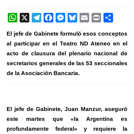
de
entrada:
entrada:
la
entrada:
W
X
T
F
M
Bl
E
Pr
C
h
el
a
e
u
m
in
o
El jefe de Gabinete formuló esos conceptos
at
e
c
ss
e
ail
t
m
al participar en el Teatro ND Ateneo en el
s
gr
e
e
sk
p
acto de clausura del plenario nacional de
A
a
b
n
y
ar
secretarios generales de las 53 seccionales
p
m
o
g
tir
p
o
er
de la Asociación Bancaria.
k
El jefe de Gabinete, Juan Manzur, aseguró
este martes que «la Argentina es
profundamente federal» y requiere la