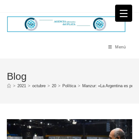
Ir
al
contenido
Menú
Blog
>
2021
>
octubre
>
20
>
Política
>
Manzur: «La Argentina es profu