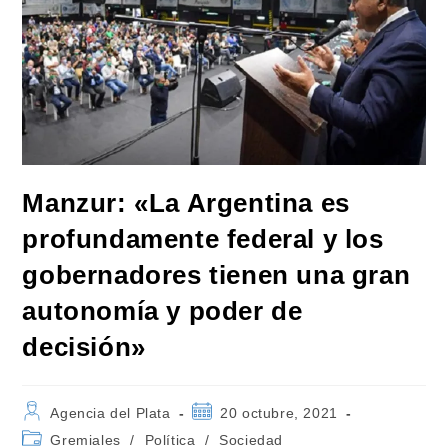
Manzur: «La Argentina es
profundamente federal y los
gobernadores tienen una gran
autonomía y poder de
decisión»
Autor
Publicación
Agencia del Plata
20 octubre, 2021
de
de
Categoría
Gremiales
/
Política
/
Sociedad
la
la