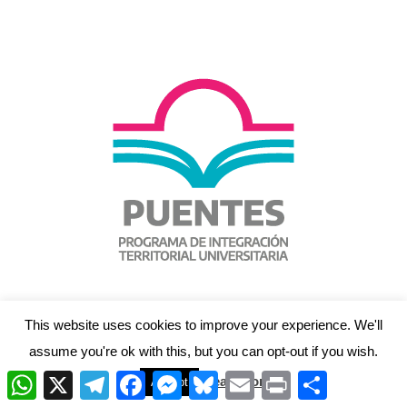
This website uses cookies to improve your experience. We'll
assume you're ok with this, but you can opt-out if you wish.
W
X
T
F
M
B
E
P
C
Read More
Accept
h
e
a
e
l
m
r
o