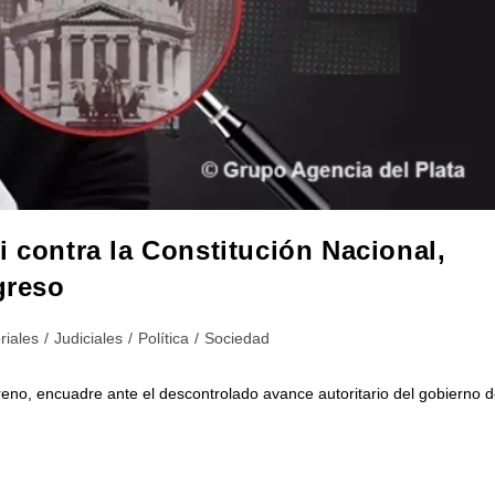
i contra la Constitución Nacional,
greso
a
riales
/
Judiciales
/
Política
/
Sociedad
freno, encuadre ante el descontrolado avance autoritario del gobierno 