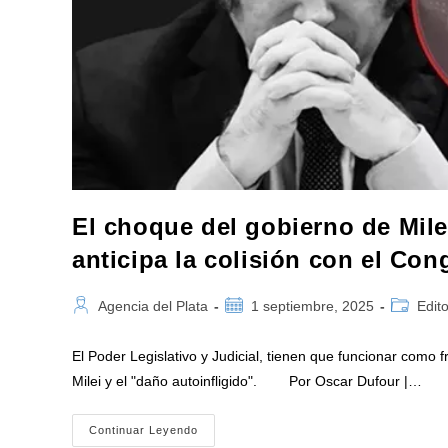
El choque del gobierno de Mile
anticipa la colisión con el Con
Autor
Publicación
Categorí
Agencia del Plata
1 septiembre, 2025
Edito
de
de
de
la
la
la
El Poder Legislativo y Judicial, tienen que funcionar como 
entrada:
entrada:
entrada:
Milei y el "daño autoinfligido". Por Oscar Dufour |…
El
Continuar Leyendo
Choque