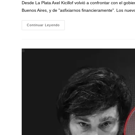
Desde La Plata Axel Kicillof volvió a confrontar con el gobie
entrada:
Buenos Aires, y de "asfixiarnos financieramente". Los nue
Kicillof
Continuar Leyendo
Entregó
En
La
Plata
40
Nuevos
Patrulleros
Y
Confrontó
A
Milei:
«El
Gobierno
Nacional
Nos
Robó
Los
Fondos
Y
Pretende
Asfixiarnos
Financieramente»