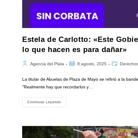
Estela de Carlotto: «Este Gobi
lo que hacen es para dañar»
Autor
Publicación
Categoría
Agencia del Plata
8 agosto, 2025
Derecho
de
de
de
la
la
la
La titular de Abuelas de Plaza de Mayo se refirió a la bande
entrada:
entrada:
entrada:
"Realmente hay que recordarlos y…
Estela
Continuar Leyendo
De
Carlotto:
«Este
Gobierno
Tiene
Una
Maldad
Increíble,