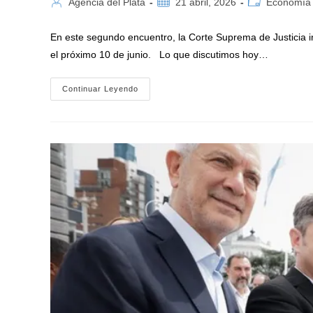
Autor
Publicación
Categoría
Agencia del Plata
21 abril, 2026
Economía
de
de
de
la
la
la
En este segundo encuentro, la Corte Suprema de Justicia i
entrada:
entrada:
entrada:
el próximo 10 de junio. Lo que discutimos hoy…
Kicillof
Continuar Leyendo
Participó
De
La
Audiencia
En
La
Corte
Suprema
Por
Una
Deuda
De
$2,3
Billones
Del
Gobierno
Nacional