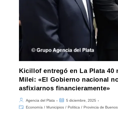
Kicillof entregó en La Plata 40
Milei: «El Gobierno nacional n
asfixiarnos financieramente»
Autor
Publicación
Agencia del Plata
5 diciembre, 2025
de
de
Categoría
Economía
/
Municipios
/
Política
/
Provincia de Buenos
la
la
de
entrada:
entrada:
la