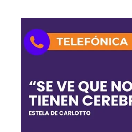
Del
Gobierno
De
Milei
Contra
La
Constitución
Nacional,
Anticipa
La
Colisión
Con
El
Congreso