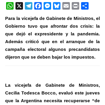
entrada:
W
X
T
F
M
Bl
E
Pr
C
h
el
a
e
u
m
in
o
Para la vicejefa de Gabinete de Ministros, el
at
e
c
ss
e
ail
t
m
Gobierno tuvo que afrontar dos crisis: la
s
gr
e
e
sk
p
que dejó el expresidente y la pandemia.
A
a
b
n
y
ar
Además criticó que en el arranque de la
p
m
o
g
tir
p
o
er
campaña electoral algunos precandidatos
k
dijeron que se deben bajar los impuestos.
La vicejefa de Gabinete de Ministros,
Cecilia Todesca Bocco, evaluó este jueves
que la Argentina necesita recuperarse “de