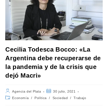
Cecilia Todesca Bocco: «La
Argentina debe recuperarse de
la pandemia y de la crisis que
dejó Macri»
Autor
Publicación
Agencia del Plata
30 julio, 2021
de
de
Categoría
Economía
/
Política
/
Sociedad
/
Trabajo
la
la
de
entrada:
entrada:
la