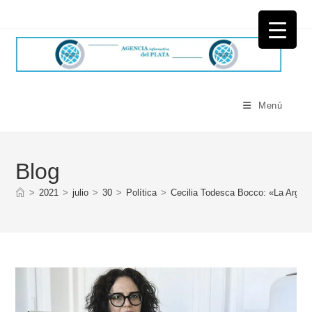
Ir
al
contenido
Menú
Blog
>
2021
>
julio
>
30
>
Política
>
Cecilia Todesca Bocco: «La Argent