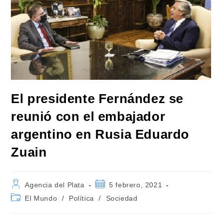
El presidente Fernández se
reunió con el embajador
argentino en Rusia Eduardo
Zuain
Autor
Publicación
Agencia del Plata
5 febrero, 2021
de
de
Categoría
El Mundo
/
Política
/
Sociedad
la
la
de
entrada:
entrada:
la