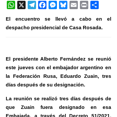
entrada:
W
X
T
F
M
Bl
E
Pr
C
h
el
a
e
u
m
in
o
El encuentro se llevó a cabo en el
at
e
c
ss
e
ail
t
m
despacho presidencial de Casa Rosada.
s
gr
e
e
sk
p
A
a
b
n
y
ar
p
m
o
g
tir
p
o
er
El presidente Alberto Fernández se reunió
k
este jueves con el embajador argentino en
la Federación Rusa, Eduardo Zuain, tres
días después de su designación.
La reunión se realizó tres días después de
que Zuain fuera designado en esa
Embajada, a través del Decreto 51/2021,