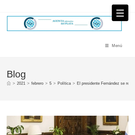
Ir
al
contenido
Menú
Blog
>
2021
>
febrero
>
5
>
Política
>
El presidente Fernández se reun