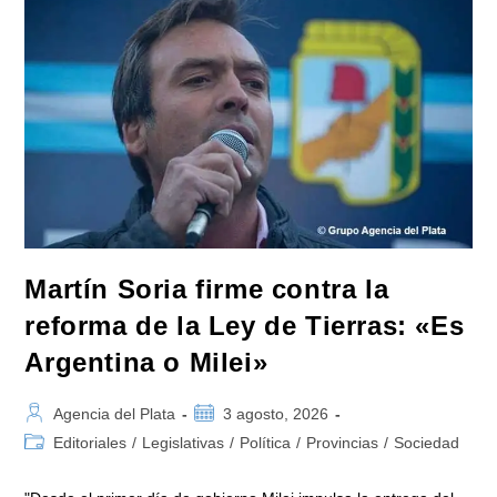
Ley
De
Tierras
Y
Convocó
A
Movilizarse
El
Jueves
En
Contra
Del
Gobierno
De
Milei
Martín Soria firme contra la
reforma de la Ley de Tierras: «Es
Argentina o Milei»
Autor
Publicación
Agencia del Plata
3 agosto, 2026
de
de
Categoría
Editoriales
/
Legislativas
/
Política
/
Provincias
/
Sociedad
la
la
de
entrada:
entrada:
la