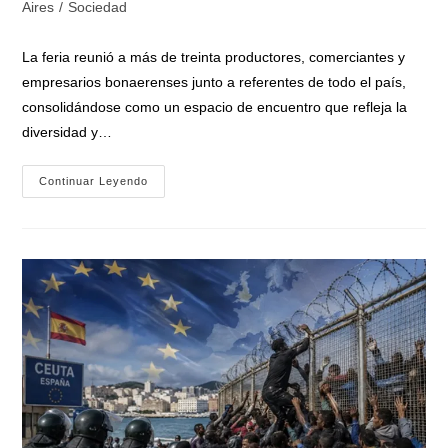
la
la
de
Aires
/
Sociedad
entrada:
entrada:
la
entrada:
La feria reunió a más de treinta productores, comerciantes y
empresarios bonaerenses junto a referentes de todo el país,
consolidándose como un espacio de encuentro que refleja la
diversidad y…
Nardini
Continuar Leyendo
Y
Vivona
Encabezaron
En
Malvinas
Argentinas
El
«9º
Encuentro
De
Productores
Vitivinícolas
De
La
Provincia
De
Buenos
Aires»