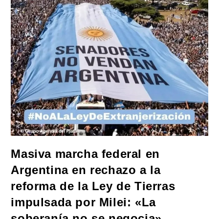
La
Niñez
Con
Dos
Jornadas
De
Juegos,
Espectáculos
Y
Actividades
Para
Toda
La
Familia
Masiva marcha federal en
Argentina en rechazo a la
reforma de la Ley de Tierras
impulsada por Milei: «La
soberanía no se negocia»