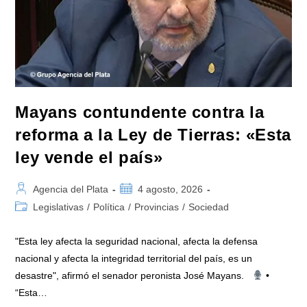
De
Tierras
Impulsada
Por
Milei:
«La
Soberanía
No
Se
Negocia»
Mayans contundente contra la
reforma a la Ley de Tierras: «Esta
ley vende el país»
Autor
Publicación
Agencia del Plata
4 agosto, 2026
de
de
Categoría
Legislativas
/
Política
/
Provincias
/
Sociedad
la
la
de
entrada:
entrada:
la
"Esta ley afecta la seguridad nacional, afecta la defensa
entrada:
nacional y afecta la integridad territorial del país, es un
desastre", afirmó el senador peronista José Mayans.
•
“Esta…