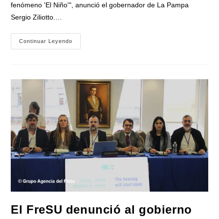
fenómeno 'El Niño'", anunció el gobernador de La Pampa
Sergio Ziliotto.…
Ziliotto
Continuar Leyendo
Anticipa
El
Impacto
De
«El
Niño»
Creando
Una
«Unidad
De
Gestión»
Para
Proteger
El
Territorio
Pampeano
El FreSU denunció al gobierno