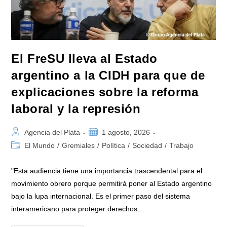
Que
Solo
Cierra
Con
Represión
El FreSU lleva al Estado
argentino a la CIDH para que de
explicaciones sobre la reforma
laboral y la represión
Autor
Publicación
Agencia del Plata
1 agosto, 2026
de
de
Categoría
El Mundo
/
Gremiales
/
Política
/
Sociedad
/
Trabajo
la
la
de
entrada:
entrada:
la
"Esta audiencia tiene una importancia trascendental para el
entrada:
movimiento obrero porque permitirá poner al Estado argentino
bajo la lupa internacional. Es el primer paso del sistema
interamericano para proteger derechos…