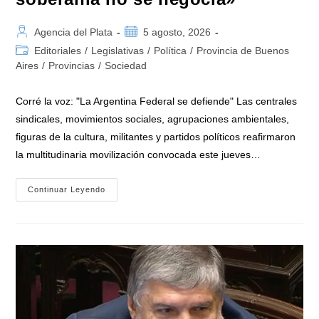
Autor
Publicación
Agencia del Plata
5 agosto, 2026
de
de
Categoría
Editoriales
/
Legislativas
/
Política
/
Provincia de Buenos
la
la
de
Aires
/
Provincias
/
Sociedad
entrada:
entrada:
la
entrada:
Corré la voz: "La Argentina Federal se defiende" Las centrales
sindicales, movimientos sociales, agrupaciones ambientales,
figuras de la cultura, militantes y partidos políticos reafirmaron
la multitudinaria movilización convocada este jueves…
Masiva
Continuar Leyendo
Marcha
Federal
En
Argentina
En
Rechazo
A
La
Reforma
De
La
Ley