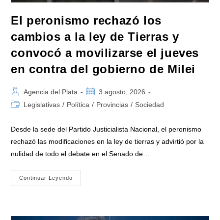
De
2026»
El peronismo rechazó los
cambios a la ley de Tierras y
convocó a movilizarse el jueves
en contra del gobierno de Milei
Autor
Publicación
Agencia del Plata
3 agosto, 2026
de
de
Categoría
Legislativas
/
Política
/
Provincias
/
Sociedad
la
la
de
entrada:
entrada:
la
Desde la sede del Partido Justicialista Nacional, el peronismo
entrada:
rechazó las modificaciones en la ley de tierras y advirtió por la
nulidad de todo el debate en el Senado de…
El
Continuar Leyendo
Peronismo
Rechazó
Los
Cambios
A
La