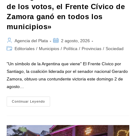
de los votos, el Frente Cívico de
Zamora ganó en todos los
municipios»
Autor
Publicación
Agencia del Plata
2 agosto, 2026
de
de
Categoría
Editoriales
/
Municipios
/
Política
/
Provincias
/
Sociedad
la
la
de
entrada:
entrada:
la
"Un símbolo de la Argentina que viene" El Frente Cívico por
entrada:
Santiago, la coalición liderada por el senador nacional Gerardo
Zamora, obtuvo una contundente victoria este domingo 2 de
agosto…
Paliza
Continuar Leyendo
Electoral
A
Milei
En
Santiago
Del
Estero:
«Con