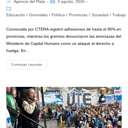
Autor
Publicación
Agencia del Plata
3 agosto, 2026
de
de
Categoría
la
la
de
Educación
/
Gremiales
/
Política
/
Provincias
/
Sociedad
/
Trabajo
entrada:
entrada:
la
entrada:
Convocada por CTERA registró adhesiones de hasta el 95% en
provincias, mientras los gremios denunciaron las amenazas del
Ministerio de Capital Humano como un ataque al derecho a
huelga. En…
El
Continuar Leyendo
Saldo
Del
Paro
Nacional
Docente
En
Defensa
De
La
Educación
Pública:
«95%
De
Acatamiento
Y