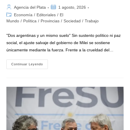
Autor
Publicación
Agencia del Plata
1 agosto, 2026
de
de
Categoría
Economía
/
Editoriales
/
El
la
la
de
Mundo
/
Política
/
Provincias
/
Sociedad
/
Trabajo
entrada:
entrada:
la
entrada:
"Dos argentinas y un mismo suelo" Sin sustento político ni paz
social, el ajuste salvaje del gobierno de Milei se sostiene
únicamente mediante la fuerza. Frente a la crueldad del…
Agosto
Continuar Leyendo
Llegó
«sin
Consenso
Político
Ni
Social»
Para
El
Gobierno
De
Milei
Que
Impone
Un
Ajuste
Salvaje