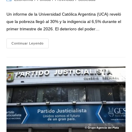
la
la
de
entrada:
entrada:
la
Un informe de la Universidad Católica Argentina (UCA) reveló
entrada:
que la pobreza llegó al 30% y la indigencia al 6,5% durante el
primer trimestre de 2026. El deterioro del poder…
La
Continuar Leyendo
Pobreza
Ya
Alcanzó
Al
30%
En
Argentina:
«1,3
Millones
De
Personas
Cayeron
Bajo
La
Línea
De
Pobreza
En
El
Primer
Trimestre