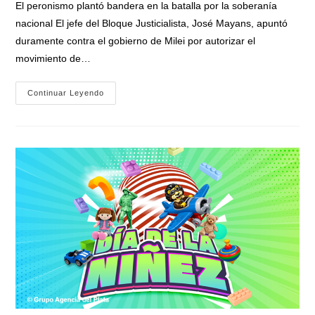
El peronismo plantó bandera en la batalla por la soberanía
nacional El jefe del Bloque Justicialista, José Mayans, apuntó
duramente contra el gobierno de Milei por autorizar el
movimiento de…
«Presidente
Continuar Leyendo
Cipayo»:
Mayans
Cruzó
Con
Dureza
A
Milei
Y
Advirtió
Sobre
Un
Juicio
Político
Por
Traición
A
La
Patria