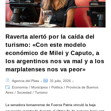
En
Grand
Bourg
Raverta alertó por la caída del
turismo: «Con este modelo
económico de Milei y Caputo, a
los argentinos nos va mal y a los
marplatenses nos va peor»
Autor
Publicación
Agencia del Plata
31 julio, 2026
de
de
Categoría
Economía
/
Municipios
/
Política
/
Provincia de Buenos
la
la
de
Aires
/
Sociedad
/
Turismo
entrada:
entrada:
la
entrada:
La senadora bonaerense de Fuerza Patria vinculó la baja