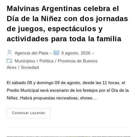
Malvinas Argentinas celebra el
Día de la Niñez con dos jornadas
de juegos, espectáculos y
actividades para toda la familia
Autor
Publicación
Agencia del Plata
6 agosto, 2026
de
de
Categoría
Municipios
/
Política
/
Provincia de Buenos
la
la
de
Aires
/
Sociedad
entrada:
entrada:
la
entrada:
El sábado 08 y domingo 09 de agosto, desde las 11 horas, el
Predio Municipal será escenario de los festejos por el Día de la
Niñez. Habrá propuestas recreativas, shows…
Malvinas
Continuar Leyendo
Argentinas
Celebra
El
Día
De