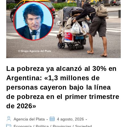
La
CIDH
Por
La
Reforma
Laboral
Y
La
Persecución
A
Dirigentes
Sindicales
La pobreza ya alcanzó al 30% en
Argentina: «1,3 millones de
personas cayeron bajo la línea
de pobreza en el primer trimestre
de 2026»
Autor
Publicación
Agencia del Plata
4 agosto, 2026
de
de
Categoría
Economía
/
Política
/
Provincias
/
Sociedad