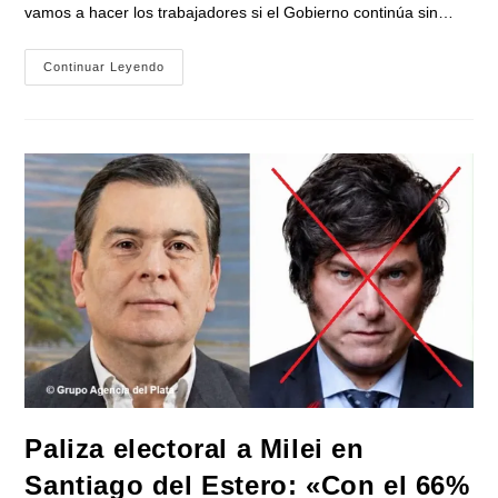
vamos a hacer los trabajadores si el Gobierno continúa sin…
«Fuimos
Continuar Leyendo
Hasta
La
Puerta
Del
Ministerio
De
Economía,
A
Decirle
A
Luis
Caputo
Que
Nuestros
Pibes
Y
Nuestras
Pibas
No
Pueden
Seguir
Yendo
A
La
Paliza electoral a Milei en
Escuela
Con
Santiago del Estero: «Con el 66%
Hambre»