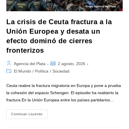
La crisis de Ceuta fractura a la
Unión Europea y desata un
efecto dominó de cierres
fronterizos
Autor
Publicación
Agencia del Plata
2 agosto, 2026
de
de
Categoría
El Mundo
/
Política
/
Sociedad
la
la
de
entrada:
entrada:
la
Ceuta reabre la fractura migratoria en Europa y pone a prueba
entrada:
la cohesión del espacio Schengen. El episodio ha reabierto la
fractura En la Unión Europea entre los países partidarios…
La
Continuar Leyendo
Crisis
De
Ceuta