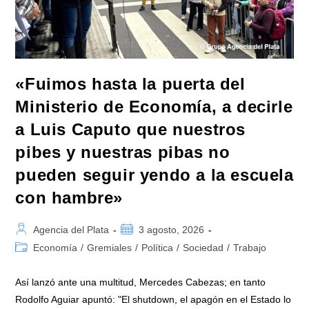
Fuerte
Rechazo
A
Las
Amenazas
De
Pettovello»
«Fuimos hasta la puerta del
Ministerio de Economía, a decirle
a Luis Caputo que nuestros
pibes y nuestras pibas no
pueden seguir yendo a la escuela
con hambre»
Autor
Publicación
Agencia del Plata
3 agosto, 2026
de
de
Categoría
Economía
/
Gremiales
/
Política
/
Sociedad
/
Trabajo
la
la
de
entrada:
entrada:
la
Así lanzó ante una multitud, Mercedes Cabezas; en tanto
entrada:
Rodolfo Aguiar apuntó: "El shutdown, el apagón en el Estado lo