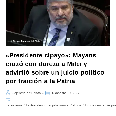
«Presidente cipayo»: Mayans
cruzó con dureza a Milei y
advirtió sobre un juicio político
por traición a la Patria
Autor
Publicación
Agencia del Plata
6 agosto, 2026
de
de
Categoría
la
la
de
Economía
/
Editoriales
/
Legislativas
/
Política
/
Provincias
/
Segur
entrada:
entrada:
la
entrada: