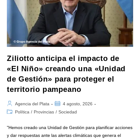
INAME
Por
La
Causa
Del
Fentanilo
Contaminado
Ziliotto anticipa el impacto de
«El Niño» creando una «Unidad
de Gestión» para proteger el
territorio pampeano
Autor
Publicación
Agencia del Plata
4 agosto, 2026
de
de
Categoría
Política
/
Provincias
/
Sociedad
la
la
de
entrada:
entrada:
la
"Hemos creado una Unidad de Gestión para planificar acciones
entrada:
y dar respuestas ante las alertas climáticas que genera el