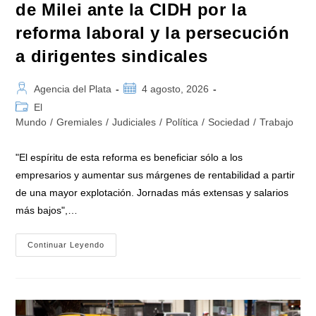
de Milei ante la CIDH por la
reforma laboral y la persecución
a dirigentes sindicales
Autor
Publicación
Agencia del Plata
4 agosto, 2026
de
de
Categoría
El
la
la
de
Mundo
/
Gremiales
/
Judiciales
/
Política
/
Sociedad
/
Trabajo
entrada:
entrada:
la
entrada:
"El espíritu de esta reforma es beneficiar sólo a los
empresarios y aumentar sus márgenes de rentabilidad a partir
de una mayor explotación. Jornadas más extensas y salarios
más bajos",…
El
Continuar Leyendo
FreSU
Denunció
Al
Gobierno
De
Milei
Ante