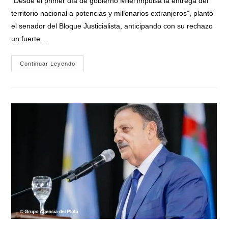
"Desde el primer día de gobierno Milei impulsa la entrega del
entrada:
territorio nacional a potencias y millonarios extranjeros", plantó
el senador del Bloque Justicialista, anticipando con su rechazo
un fuerte…
Martín
Continuar Leyendo
Soria
Firme
Contra
La
Reforma
De
La
Ley
De
Tierras:
«Es
Argentina
O
Milei»