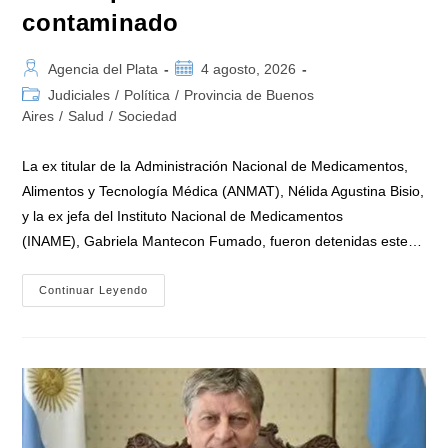
contaminado
Autor
Publicación
Agencia del Plata
4 agosto, 2026
de
de
Categoría
Judiciales
/
Política
/
Provincia de Buenos
la
la
de
Aires
/
Salud
/
Sociedad
entrada:
entrada:
la
entrada:
La ex titular de la Administración Nacional de Medicamentos,
Alimentos y Tecnología Médica (ANMAT), Nélida Agustina Bisio,
y la ex jefa del Instituto Nacional de Medicamentos
(INAME), Gabriela Mantecon Fumado, fueron detenidas este…
La
Continuar Leyendo
Justicia
Federal
Detuvo
A
Dos
Exfuncionarias
De
La
ANMAT
Y
El