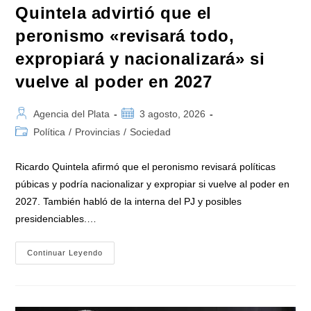
Quintela advirtió que el
peronismo «revisará todo,
expropiará y nacionalizará» si
vuelve al poder en 2027
Autor
Publicación
Agencia del Plata
3 agosto, 2026
de
de
Categoría
Política
/
Provincias
/
Sociedad
la
la
de
entrada:
entrada:
la
Ricardo Quintela afirmó que el peronismo revisará políticas
entrada:
púbicas y podría nacionalizar y expropiar si vuelve al poder en
2027. También habló de la interna del PJ y posibles
presidenciables.…
Quintela
Continuar Leyendo
Advirtió
Que
El
Peronismo
«revisará