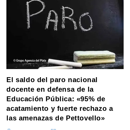
Todo,
Expropiará
Y
Nacionalizará»
Si
Vuelve
Al
Poder
En
2027
El saldo del paro nacional
docente en defensa de la
Educación Pública: «95% de
acatamiento y fuerte rechazo a
las amenazas de Pettovello»