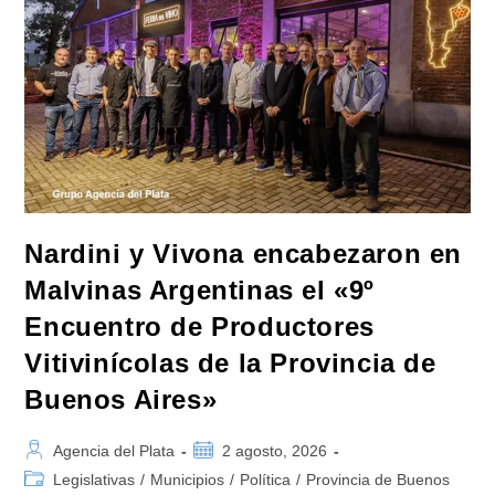
El
66%
De
Los
Votos,
El
Frente
Cívico
De
Zamora
Ganó
En
Todos
Los
Municipios»
Nardini y Vivona encabezaron en
Malvinas Argentinas el «9º
Encuentro de Productores
Vitivinícolas de la Provincia de
Buenos Aires»
Autor
Publicación
Agencia del Plata
2 agosto, 2026
de
de
Categoría
Legislativas
/
Municipios
/
Política
/
Provincia de Buenos