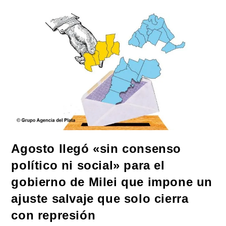
Fractura
A
La
Unión
Europea
Y
Desata
Un
Efecto
Dominó
De
Cierres
Fronterizos
Agosto llegó «sin consenso
político ni social» para el
gobierno de Milei que impone un
ajuste salvaje que solo cierra
con represión