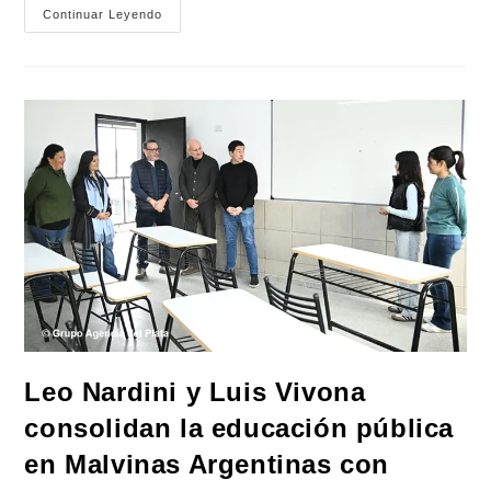
El
Continuar Leyendo
FreSU
Lleva
Al
Estado
Argentino
A
La
CIDH
Para
Que
De
Explicaciones
Sobre
La
Reforma
Laboral
Y
La
Represión
Leo Nardini y Luis Vivona
consolidan la educación pública
en Malvinas Argentinas con