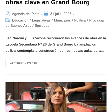
obras clave en Grand Bourg
Autor
Publicación
Agencia del Plata
31 julio, 2026
de
de
Categoría
Educación
/
Legislativas
/
Municipios
/
Política
/
Provincia
la
la
de
de Buenos Aires
/
Sociedad
entrada:
entrada:
la
entrada:
Leo Nardini y Luis Vivona recorrieron los avances de obra en la
Escuela Secundaria Nº 26 de Grand Bourg La ampliación
edilicia contempla la construcción de tres nuevas aulas para…
Leo
Continuar Leyendo
Nardini
Y
Luis
Vivona
Consolidan
La
Educación
Pública
En
Malvinas
Argentinas
Con
Obras
Clave