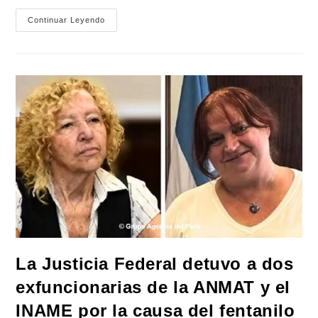
Mayans
Continuar Leyendo
Contundente
Contra
La
Reforma
A
La
Ley
De
Tierras:
«Esta
Ley
Vende
El
País»
La Justicia Federal detuvo a dos
exfuncionarias de la ANMAT y el
INAME por la causa del fentanilo