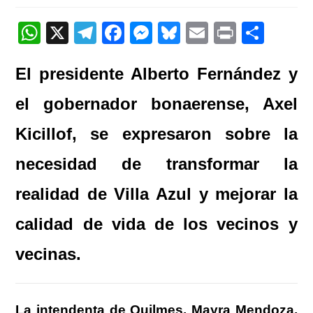
entrada:
W
X
T
F
M
Bl
E
Pr
C
h
el
a
e
u
m
in
o
El presidente Alberto Fernández y
at
e
c
ss
e
ail
t
m
s
gr
e
e
sk
p
el gobernador bonaerense, Axel
A
a
b
n
y
ar
Kicillof, se expresaron sobre la
p
m
o
g
tir
necesidad de transformar la
p
o
er
k
realidad de Villa Azul y mejorar la
calidad de vida de los vecinos y
vecinas.
La intendenta de Quilmes, Mayra Mendoza,