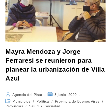
Mayra Mendoza y Jorge
Ferraresi se reunieron para
planear la urbanización de Villa
Azul
Autor
Publicación
Agencia del Plata
3 junio, 2020
de
de
Categoría
Municipios
/
Política
/
Provincia de Buenos Aires
/
la
la
de
Provincias
/
Salud
/
Sociedad
entrada:
entrada:
la