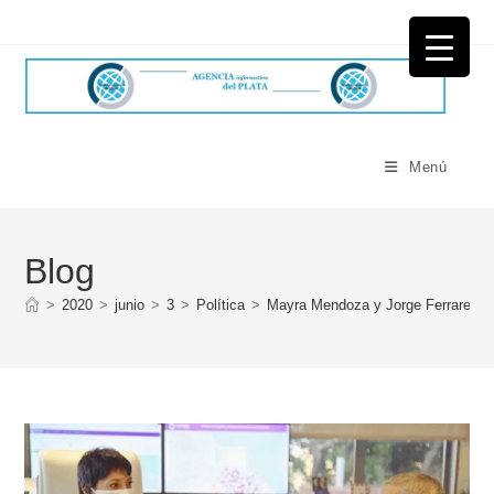
Ir
al
contenido
Menú
Blog
>
2020
>
junio
>
3
>
Política
>
Mayra Mendoza y Jorge Ferraresi se