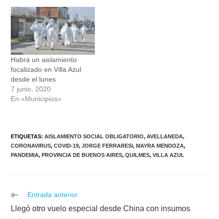
Habrá un aislamiento
focalizado en Villa Azul
desde el lunes
7 junio, 2020
En «Municipios»
ETIQUETAS
:
AISLAMIENTO SOCIAL OBLIGATORIO
,
AVELLANEDA
,
CORONAVIRUS
,
COVID-19
,
JORGE FERRARESI
,
MAYRA MENDOZA
,
PANDEMIA
,
PROVINCIA DE BUENOS AIRES
,
QUILMES
,
VILLA AZUL
Leer
Entrada anterior
más
Llegó otro vuelo especial desde China con insumos
artículos