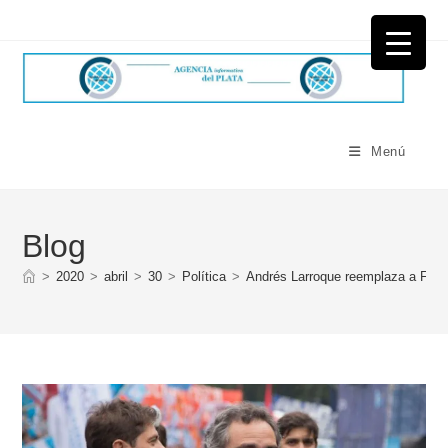
Ir
al
contenido
Menú
Blog
>
2020
>
abril
>
30
>
Política
>
Andrés Larroque reemplaza a Fern