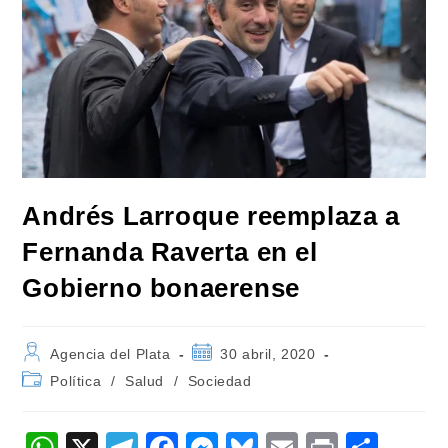
Andrés Larroque reemplaza a
Fernanda Raverta en el
Gobierno bonaerense
Autor
Publicación
Agencia del Plata
30 abril, 2020
de
de
Categoría
Política
/
Salud
/
Sociedad
la
la
de
entrada:
entrada:
la
entrada:
W
X
T
F
M
Bl
E
Pr
C