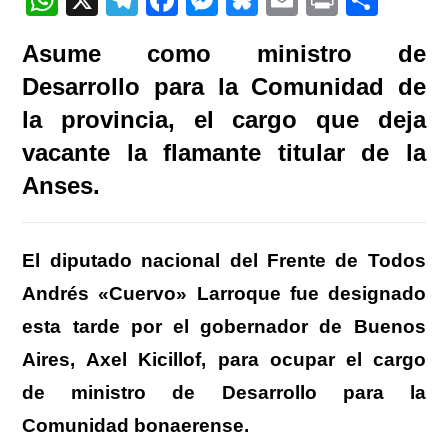
h
el
a
e
u
m
in
o
Asume como ministro de
at
e
c
ss
e
ail
t
m
Desarrollo para la Comunidad de
s
gr
e
e
sk
p
la provincia, el cargo que deja
A
a
b
n
y
ar
vacante la flamante titular de la
p
m
o
g
tir
Anses.
p
o
er
k
El diputado nacional del Frente de Todos
Andrés «Cuervo» Larroque fue designado
esta tarde por el gobernador de Buenos
Aires, Axel Kicillof, para ocupar el cargo
de ministro de Desarrollo para la
Comunidad bonaerense.