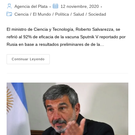
Autor
Publicación
Agencia del Plata
12 noviembre, 2020
de
de
Categoría
Ciencia
/
El Mundo
/
Política
/
Salud
/
Sociedad
la
la
de
entrada:
entrada:
la
El ministro de Ciencia y Tecnología, Roberto Salvarezza, se
entrada:
refirió al 92% de eficacia de la vacuna Sputnik V reportado por
Rusia en base a resultados preliminares de de la…
Ministro
Continuar Leyendo
Salvarezza:
«es
Una
Excelente
Noticia
Los
Resultados
De
La
Vacuna
Sputnik
V»