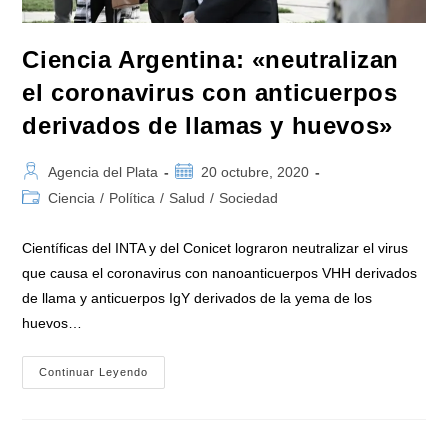
Ciencia Argentina: «neutralizan
el coronavirus con anticuerpos
derivados de llamas y huevos»
Autor
Publicación
Agencia del Plata
20 octubre, 2020
de
de
Categoría
Ciencia
/
Política
/
Salud
/
Sociedad
la
la
de
entrada:
entrada:
la
Científicas del INTA y del Conicet lograron neutralizar el virus
entrada:
que causa el coronavirus con nanoanticuerpos VHH derivados
de llama y anticuerpos IgY derivados de la yema de los
huevos…
Ciencia
Continuar Leyendo
Argentina:
«neutralizan
El
Coronavirus
Con