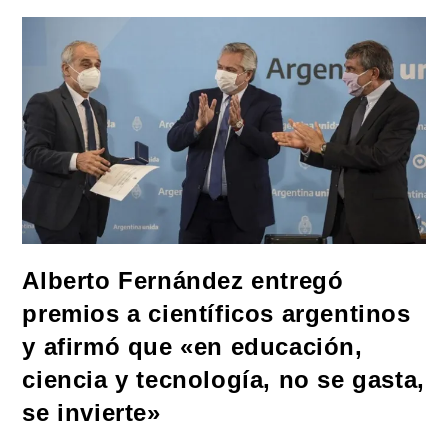
Marzo
Habrá
10
Millones
De
Personas
Vacunadas
En
El
País»
Alberto Fernández entregó
premios a científicos argentinos
y afirmó que «en educación,
ciencia y tecnología, no se gasta,
se invierte»