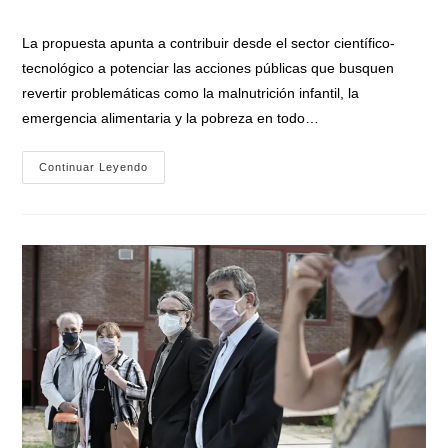
la
la
de
entrada:
entrada:
la
La propuesta apunta a contribuir desde el sector científico-
entrada:
tecnológico a potenciar las acciones públicas que busquen
revertir problemáticas como la malnutrición infantil, la
emergencia alimentaria y la pobreza en todo…
El
Continuar Leyendo
Ministerio
De
Ciencia,
Tecnología
E
Innovación
Conformó
La
«Unidad
De
Ciencia
Y
Tecnología
Contra
El
Hambre»