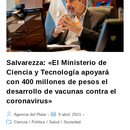
Argentina»
Salvarezza: «El Ministerio de
Ciencia y Tecnología apoyará
con 400 millones de pesos el
desarrollo de vacunas contra el
coronavirus»
Autor
Publicación
Agencia del Plata
9 abril, 2021
de
de
Categoría
Ciencia
/
Política
/
Salud
/
Sociedad
la
la
de