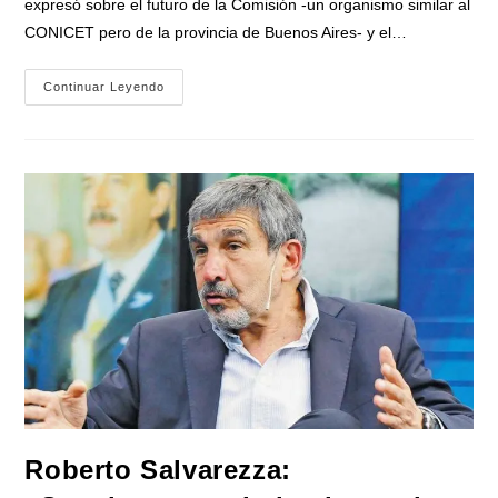
expresó sobre el futuro de la Comisión -un organismo similar al
CONICET pero de la provincia de Buenos Aires- y el…
Salvarezza
Continuar Leyendo
Destacó
La
Política
Científica
Del
Gobierno
De
Axel
Kicillof
Y
La
Contrastó
Con
La
Nacional
Roberto Salvarezza: