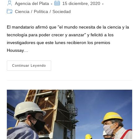
Autor
Publicación
Agencia del Plata
15 diciembre, 2020
de
de
Categoría
Ciencia
/
Política
/
Sociedad
la
la
de
entrada:
entrada:
la
El mandatario afirmó que "el mundo necesita de la ciencia y la
entrada:
tecnología para poder crecer y avanzar" y felicitó a los
investigadores que este lunes recibieron los premios
Houssay…
Alberto
Continuar Leyendo
Fernández
Entregó
Premios
A
Científicos
Argentinos
Y
Afirmó
Que
«en
Educación,
Ciencia
Y
Tecnología,
No
Se