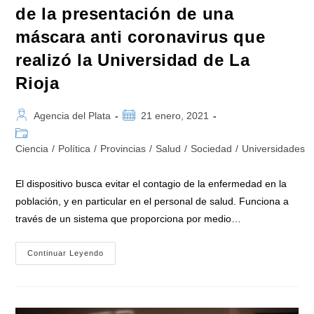
de la presentación de una
máscara anti coronavirus que
realizó la Universidad de La
Rioja
Autor
Publicación
Agencia del Plata
21 enero, 2021
de
de
Categoría
la
la
de
Ciencia
/
Política
/
Provincias
/
Salud
/
Sociedad
/
Universidades
entrada:
entrada:
la
entrada:
El dispositivo busca evitar el contagio de la enfermedad en la
población, y en particular en el personal de salud. Funciona a
través de un sistema que proporciona por medio…
El
Continuar Leyendo
Ministro
Salvarezza
Participó
De
La
Presentación