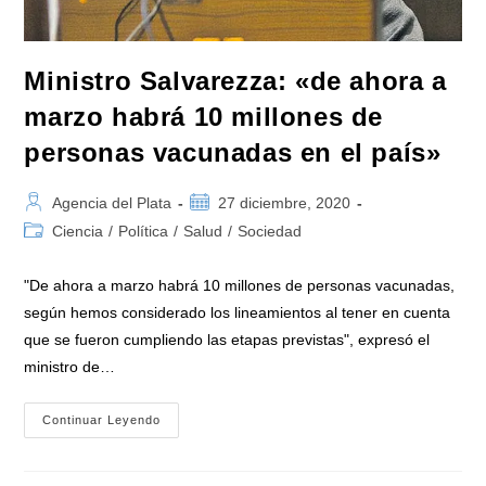
Ministro Salvarezza: «de ahora a
marzo habrá 10 millones de
personas vacunadas en el país»
Autor
Publicación
Agencia del Plata
27 diciembre, 2020
de
de
Categoría
Ciencia
/
Política
/
Salud
/
Sociedad
la
la
de
entrada:
entrada:
la
"De ahora a marzo habrá 10 millones de personas vacunadas,
entrada:
según hemos considerado los lineamientos al tener en cuenta
que se fueron cumpliendo las etapas previstas", expresó el
ministro de…
Ministro
Continuar Leyendo
Salvarezza:
«de
Ahora
A