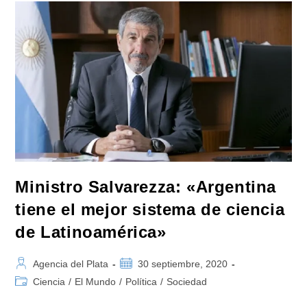
Anticuerpos
Derivados
De
Llamas
Y
Huevos»
Ministro Salvarezza: «Argentina
tiene el mejor sistema de ciencia
de Latinoamérica»
Autor
Publicación
Agencia del Plata
30 septiembre, 2020
de
de
Categoría
Ciencia
/
El Mundo
/
Política
/
Sociedad
la
la
de
entrada:
entrada: