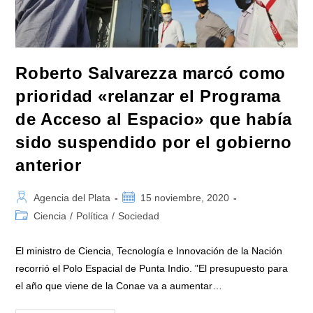
Gasta,
Se
Invierte»
Roberto Salvarezza marcó como
prioridad «relanzar el Programa
de Acceso al Espacio» que había
sido suspendido por el gobierno
anterior
Autor
Publicación
Agencia del Plata
15 noviembre, 2020
de
de
Categoría
Ciencia
/
Política
/
Sociedad
la
la
de
entrada:
entrada:
la
El ministro de Ciencia, Tecnología e Innovación de la Nación
entrada:
recorrió el Polo Espacial de Punta Indio. "El presupuesto para
el año que viene de la Conae va a aumentar…