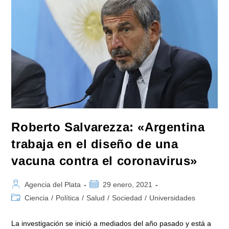
Marzo
Del
2020
Se
Puso
Todo
El
Sistema
De
Ciencia
A
Trabajar
Y
Se
Avanzó
En
Muchos
Frentes»
Roberto Salvarezza: «Argentina
trabaja en el diseño de una
vacuna contra el coronavirus»
Autor
Publicación
Agencia del Plata
29 enero, 2021
de
de
Categoría
Ciencia
/
Política
/
Salud
/
Sociedad
/
Universidades
la
la
de
entrada:
entrada:
la
La investigación se inició a mediados del año pasado y está a