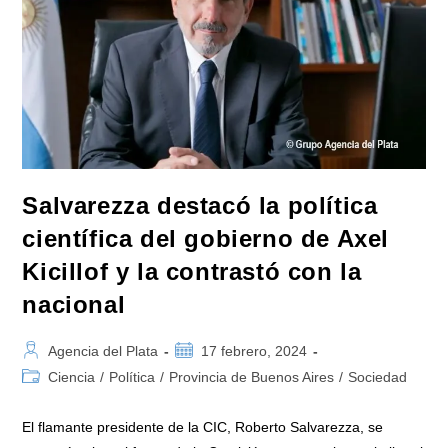
Salvarezza destacó la política
científica del gobierno de Axel
Kicillof y la contrastó con la
nacional
Autor
Publicación
Agencia del Plata
17 febrero, 2024
de
de
Categoría
Ciencia
/
Política
/
Provincia de Buenos Aires
/
Sociedad
la
la
de
entrada:
entrada:
la
El flamante presidente de la CIC, Roberto Salvarezza, se
entrada: