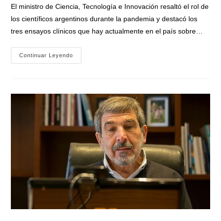
la
El ministro de Ciencia, Tecnología e Innovación resaltó el rol de
entrada:
los científicos argentinos durante la pandemia y destacó los
tres ensayos clínicos que hay actualmente en el país sobre…
Ministro
Continuar Leyendo
Salvarezza:
«Argentina
Tiene
El
Mejor
Sistema
De
Ciencia
De
Latinoamérica»