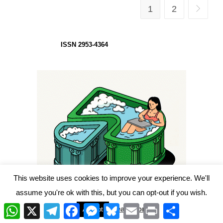
La
1
2
Ir a la p
Tecnología
De
Radares
Que
Muy
ISSN 2953-4364
Pocos
Países
Poseen»
This website uses cookies to improve your experience. We'll
assume you're ok with this, but you can opt-out if you wish.
W
X
T
F
M
B
E
P
C
Read More
Accept
h
e
a
e
l
m
r
o