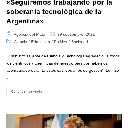
«Seguiremos trabajando por la
soberanía tecnológica de la
Argentina»
Autor
Publicación
Agencia del Plata
19 septiembre, 2021
de
de
Categoría
Ciencia
/
Educación
/
Política
/
Sociedad
la
la
de
entrada:
entrada:
la
El ministro saliente de Ciencia y Tecnología agradeció "a todos
entrada:
los científicos y científicas de nuestro país por habernos
acompañado durante estos casi dos años de gestión". Lo hizo
a…
Roberto
Continuar Leyendo
Salvarezza:
«Seguiremos
Trabajando
Por
La
Soberanía
Tecnológica
De
La