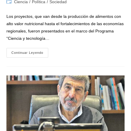
de
de
Categoría
Ciencia
/
Política
/
Sociedad
la
la
de
entrada:
entrada:
la
Los proyectos, que van desde la producción de alimentos con
entrada:
alto valor nutricional hasta el fortalecimientos de las economías
regionales, fueron presentados en el marco del Programa
“Ciencia y tecnología…
Ministro
Continuar Leyendo
Salvarezza:
«anunciamos
Los
451
Proyectos
Presentados
Para
La
Convocatoria
‘Ciencia
Y
Tecnología
Contra
El
Hambre’»