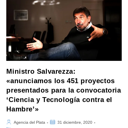
De
Una
Máscara
Anti
Coronavirus
Que
Realizó
La
Universidad
De
La
Rioja
Ministro Salvarezza:
«anunciamos los 451 proyectos
presentados para la convocatoria
‘Ciencia y Tecnología contra el
Hambre’»
Autor
Publicación
Agencia del Plata
31 diciembre, 2020