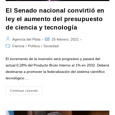
El Senado nacional convirtió en
ley el aumento del presupuesto
de ciencia y tecnología
Autor
Publicación
Agencia del Plata
25 febrero, 2021
de
de
Categoría
Ciencia
/
Política
/
Sociedad
la
la
de
entrada:
entrada:
la
El incremento de la inversión será progresivo y pasará del
entrada:
actual 0,28% del Producto Bruto Interno al 1% en 2032. Deberá
destinarse a promover la federalización del sistema científico
tecnológico.…
El
Continuar Leyendo
Senado
Nacional
Convirtió
En
Ley
El