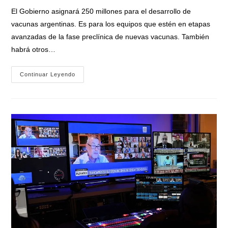
entrada:
entrada:
la
El Gobierno asignará 250 millones para el desarrollo de
entrada:
vacunas argentinas. Es para los equipos que estén en etapas
avanzadas de la fase preclínica de nuevas vacunas. También
habrá otros…
Salvarezza:
Continuar Leyendo
«El
Ministerio
De
Ciencia
Y
Tecnología
Apoyará
Con
400
Millones
De
Pesos
El
Desarrollo
De
Vacunas
Contra
El
Coronavirus»