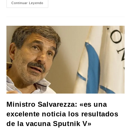
Roberto
Continuar Leyendo
Salvarezza
Marcó
Como
Prioridad
«relanzar
El
Programa
De
Acceso
Al
Espacio»
Que
Había
Sido
Suspendido
Por
El
Gobierno
Anterior
Ministro Salvarezza: «es una
excelente noticia los resultados
de la vacuna Sputnik V»