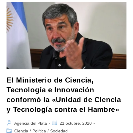
Así
Evitar
El
Rebrote»
El Ministerio de Ciencia,
Tecnología e Innovación
conformó la «Unidad de Ciencia
y Tecnología contra el Hambre»
Autor
Publicación
Agencia del Plata
21 octubre, 2020
de
de
Categoría
Ciencia
/
Política
/
Sociedad