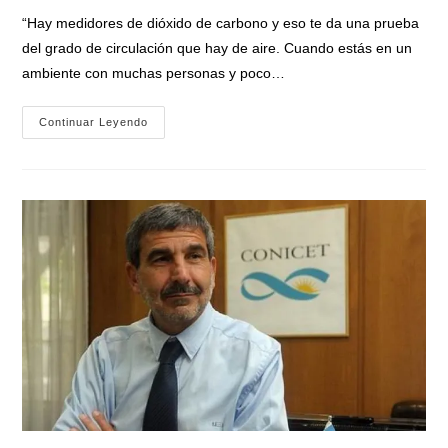
entrada:
entrada:
la
“Hay medidores de dióxido de carbono y eso te da una prueba
entrada:
del grado de circulación que hay de aire. Cuando estás en un
ambiente con muchas personas y poco…
Ministro
Continuar Leyendo
Salvarezza
Sobre
El
Retorno
A
Las
Aulas:
«las
Escuelas
Deben
Garantizar
Una
Buena
Circulación
De
Aire»