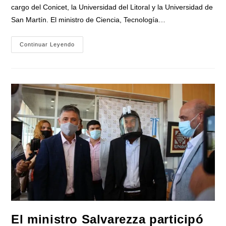
entrada:
cargo del Conicet, la Universidad del Litoral y la Universidad de
San Martín. El ministro de Ciencia, Tecnología…
Roberto
Continuar Leyendo
Salvarezza:
«Argentina
Trabaja
En
El
Diseño
De
Una
Vacuna
Contra
El
Coronavirus»
El ministro Salvarezza participó