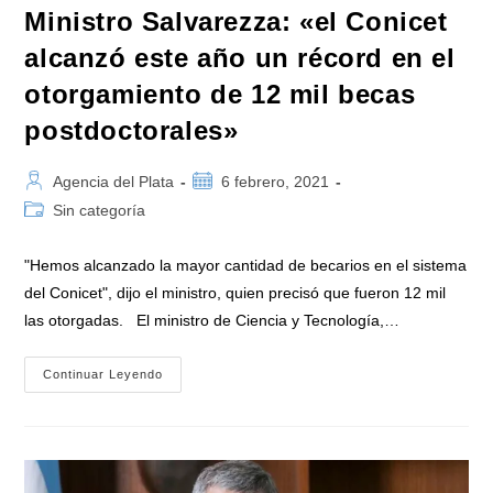
Ministro Salvarezza: «el Conicet
alcanzó este año un récord en el
otorgamiento de 12 mil becas
postdoctorales»
Autor
Publicación
Agencia del Plata
6 febrero, 2021
de
de
Categoría
Sin categoría
la
la
de
entrada:
entrada:
la
"Hemos alcanzado la mayor cantidad de becarios en el sistema
entrada:
del Conicet", dijo el ministro, quien precisó que fueron 12 mil
las otorgadas. El ministro de Ciencia y Tecnología,…
Ministro
Continuar Leyendo
Salvarezza:
«el
Conicet
Alcanzó
Este
Año
Un