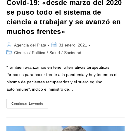
Covid-19: «desde marzo del 2020
se puso todo el sistema de
ciencia a trabajar y se avanzó en
muchos frentes»
Autor
Publicación
Agencia del Plata
31 enero, 2021
de
de
Categoría
Ciencia
/
Política
/
Salud
/
Sociedad
la
la
de
entrada:
entrada:
la
"También avanzamos en tener alternativas terapéuticas,
entrada:
fármacos para hacer frente a la pandemia y hoy tenemos el
plasma de pacientes recuperados y el suero equino
autoinmune", indicó el ministro de…
Roberto
Continuar Leyendo
Salvarezza
Sobre
El
Covid-
19:
«desde