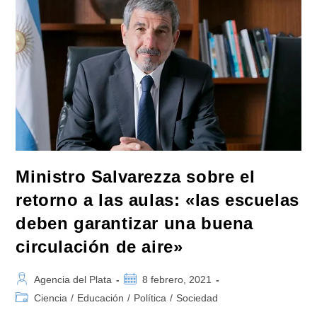
Aumento
Del
Presupuesto
De
Ciencia
Y
Tecnología
Ministro Salvarezza sobre el
retorno a las aulas: «las escuelas
deben garantizar una buena
circulación de aire»
Autor
Publicación
Agencia del Plata
8 febrero, 2021
de
de
Categoría
Ciencia
/
Educación
/
Política
/
Sociedad
la
la
de