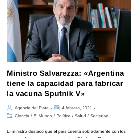
Récord
En
El
Otorgamiento
De
12
Mil
Becas
Postdoctorales»
Ministro Salvarezza: «Argentina
tiene la capacidad para fabricar
la vacuna Sputnik V»
Autor
Publicación
Agencia del Plata
4 febrero, 2021
de
de
Categoría
Ciencia
/
El Mundo
/
Política
/
Salud
/
Sociedad
la
la
de
entrada:
entrada:
la
El ministro destacó que el país cuenta sobradamente con los
entrada: