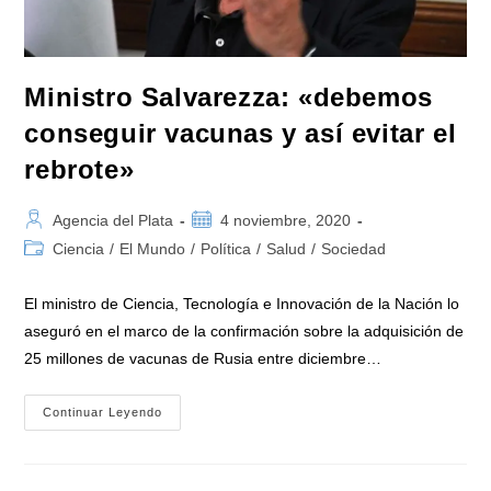
Ministro Salvarezza: «debemos
conseguir vacunas y así evitar el
rebrote»
Autor
Publicación
Agencia del Plata
4 noviembre, 2020
de
de
Categoría
Ciencia
/
El Mundo
/
Política
/
Salud
/
Sociedad
la
la
de
entrada:
entrada:
la
El ministro de Ciencia, Tecnología e Innovación de la Nación lo
entrada:
aseguró en el marco de la confirmación sobre la adquisición de
25 millones de vacunas de Rusia entre diciembre…
Ministro
Continuar Leyendo
Salvarezza:
«debemos
Conseguir
Vacunas
Y