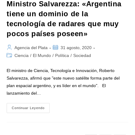
Ministro Salvarezza: «Argentina
tiene un dominio de la
tecnología de radares que muy
pocos países poseen»
Autor
Publicación
Agencia del Plata
31 agosto, 2020
de
de
Categoría
Ciencia
/
El Mundo
/
Política
/
Sociedad
la
la
de
entrada:
entrada:
la
El ministro de Ciencia, Tecnología e Innovación, Roberto
entrada:
Salvarezza, afirmó que "este nuevo satélite forma parte del
plan espacial argentino, y es líder en el mundo". El
lanzamiento del…
Ministro
Continuar Leyendo
Salvarezza:
«Argentina
Tiene
Un
Dominio
De