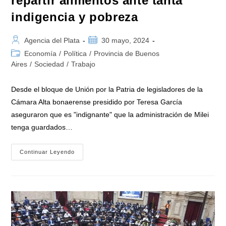
repartir alimentos ante tanta
indigencia y pobreza
Autor
Publicación
Agencia del Plata
30 mayo, 2024
de
de
Categoría
Economía
/
Política
/
Provincia de Buenos
la
la
de
Aires
/
Sociedad
/
Trabajo
entrada:
entrada:
la
entrada:
Desde el bloque de Unión por la Patria de legisladores de la
Cámara Alta bonaerense presidido por Teresa García
aseguraron que es "indignante" que la administración de Milei
tenga guardados…
Senadores
Continuar Leyendo
Bonaerenses
De
Unión
Por
La
Patria
Repudiaron
A
Milei
Y