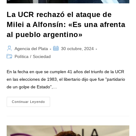
La UCR rechazó el ataque de
Milei a Alfonsín: «Es una afrenta
al pueblo argentino»
Autor
Publicación
Agencia del Plata
30 octubre, 2024
de
de
Categoría
Política
/
Sociedad
la
la
de
entrada:
entrada:
la
En la fecha en que se cumplen 41 años del triunfo de la UCR
entrada:
en las elecciones de 1983, el libertario dijo que fue "partidario
de un golpe de Estado",…
La
Continuar Leyendo
UCR
Rechazó
El
Ataque
De
Milei
A