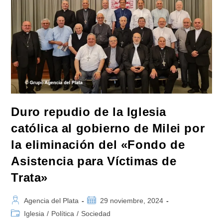
La
Fe
Popular
Duro repudio de la Iglesia
católica al gobierno de Milei por
la eliminación del «Fondo de
Asistencia para Víctimas de
Trata»
Autor
Publicación
Agencia del Plata
29 noviembre, 2024
de
de
Categoría
Iglesia
/
Política
/
Sociedad
la
la