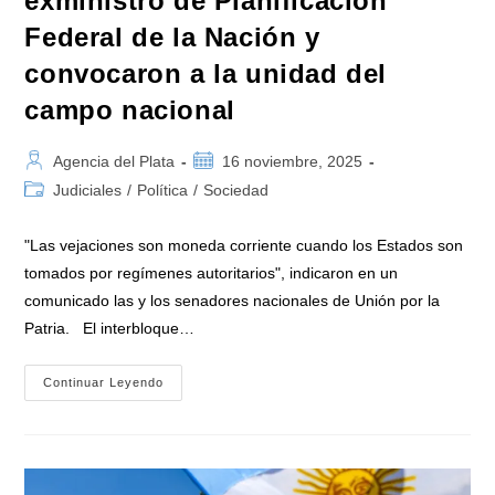
exministro de Planificación
Federal de la Nación y
convocaron a la unidad del
campo nacional
Autor
Publicación
Agencia del Plata
16 noviembre, 2025
de
de
Categoría
Judiciales
/
Política
/
Sociedad
la
la
de
entrada:
entrada:
la
"Las vejaciones son moneda corriente cuando los Estados son
entrada:
tomados por regímenes autoritarios", indicaron en un
comunicado las y los senadores nacionales de Unión por la
Patria. El interbloque…
Senadores
Continuar Leyendo
De
Unión
Por
La
Patria
Repudiaron
La