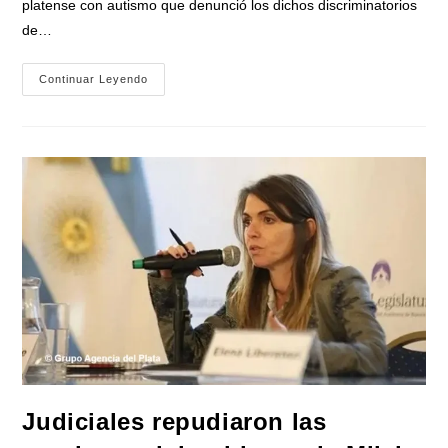
platense con autismo que denunció los dichos discriminatorios
de…
Fuerte
Continuar Leyendo
Repudio
A
Milei
En
Argentina
Por
Atacar
En
Redes
A
Un
Niño
Con
Autismo
Que
Lucha
Por
La
Inclusión
Judiciales repudiaron las