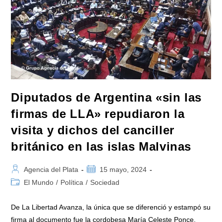
A
Pettovello
Por
No
Repartir
Alimentos
Ante
Tanta
Indigencia
Y
Pobreza
Diputados de Argentina «sin las
firmas de LLA» repudiaron la
visita y dichos del canciller
británico en las islas Malvinas
Autor
Publicación
Agencia del Plata
15 mayo, 2024
de
de
Categoría
El Mundo
/
Política
/
Sociedad
la
la
de
entrada:
entrada:
la
De La Libertad Avanza, la única que se diferenció y estampó su
entrada:
firma al documento fue la cordobesa María Celeste Ponce.