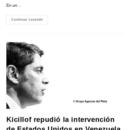
En un…
Los
Continuar Leyendo
Bloques
De
Diputados
Y
Senadores
Peronistas
Repudiaron
La
Intervención
En
Venezuela
Kicillof repudió la intervención
de Estados Unidos en Venezuela