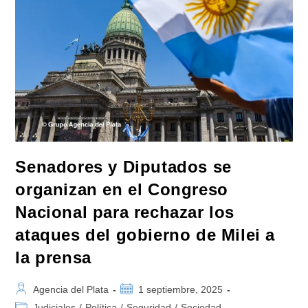
Detención
Del
Exministro
De
Planificación
Federal
De
La
Nación
Y
Convocaron
A
La
Unidad
Del
Campo
Nacional
Senadores y Diputados se
organizan en el Congreso
Nacional para rechazar los
ataques del gobierno de Milei a
la prensa
Autor
Publicación
Agencia del Plata
1 septiembre, 2025
de
de
Categoría
Judiciales
/
Política
/
Seguridad
/
Sociedad