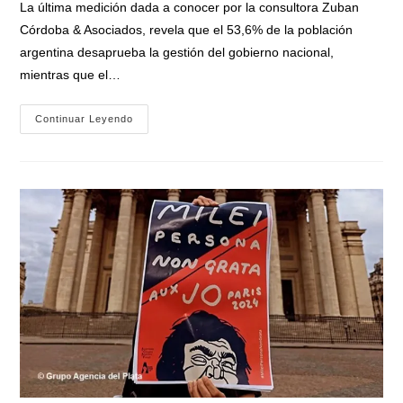
La última medición dada a conocer por la consultora Zuban
entrada:
Córdoba & Asociados, revela que el 53,6% de la población
argentina desaprueba la gestión del gobierno nacional,
mientras que el…
La
Continuar Leyendo
Última
Encuesta
De
«Zuban
Córdoba»
Revela
Que
«el
53,6%
De
Los
Argentinos
Repudia
Al
Gobierno
De
Milei»