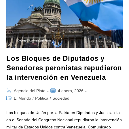
Los Bloques de Diputados y
Senadores peronistas repudiaron
la intervención en Venezuela
Autor
Publicación
Agencia del Plata
4 enero, 2026
de
de
Categoría
El Mundo
/
Política
/
Sociedad
la
la
de
entrada:
entrada:
la
Los bloques de Unión por la Patria en Diputados y Justicialista
entrada:
en el Senado del Congreso Nacional repudiaron la intervención
militar de Estados Unidos contra Venezuela. Comunicado