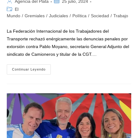
Autor
Publicación
Agencia del Plata
25 julio, 2024
de
de
Categoría
El
la
la
de
Mundo
/
Gremiales
/
Judiciales
/
Política
/
Sociedad
/
Trabajo
entrada:
entrada:
la
entrada:
La Federación Internacional de los Trabajadores del
Transporte rechazó enérgicamente las denuncias penales por
extorsión contra Pablo Moyano, secretario General Adjunto del
sindicato de Camioneros y titular de la CGT.…
La
Continuar Leyendo
ITF
Repudió
Las
Denuncias
Contra
Pablo
Moyano:
«Representan
Un
Grave
Atentado
Contra
Los
Derechos
Fundamentales