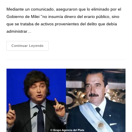
de
entrada:
entrada:
la
Mediante un comunicado, aseguraron que lo eliminado por el
entrada:
Gobierno de Milei ''no insumía dinero del erario público, sino
que se trataba de activos provenientes del delito que debía
administrar…
Duro
Continuar Leyendo
Repudio
De
La
Iglesia
Católica
Al
Gobierno
De
Milei
Por
La
Eliminación
Del
«Fondo
De
Asistencia
Para
Víctimas
De
Trata»