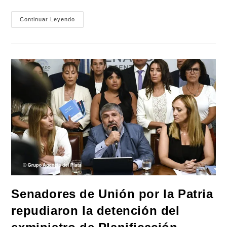
Científicos
Continuar Leyendo
Repudiaron
El
Evento
Antivacunas
En
El
Congreso
Nacional:
«Es
Un
Hecho
De
Extrema
Gravedad»
Senadores de Unión por la Patria
repudiaron la detención del