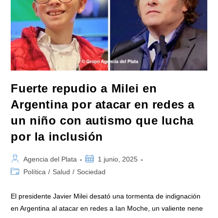
Fuerte repudio a Milei en
Argentina por atacar en redes a
un niño con autismo que lucha
por la inclusión
Autor
Publicación
Agencia del Plata
1 junio, 2025
de
de
Categoría
Política
/
Salud
/
Sociedad
la
la
de
entrada:
entrada:
la
El presidente Javier Milei desató una tormenta de indignación
entrada:
en Argentina al atacar en redes a Ian Moche, un valiente nene