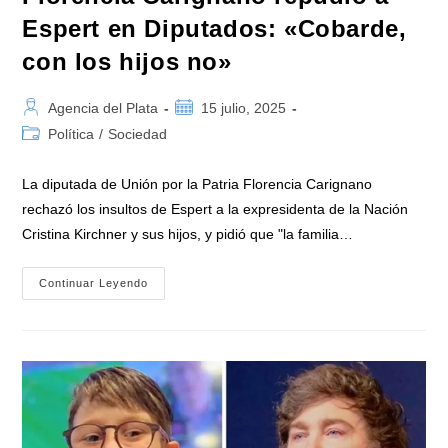
Espert en Diputados: «Cobarde,
con los hijos no»
Autor
Publicación
Agencia del Plata
15 julio, 2025
de
de
Categoría
Política
/
Sociedad
la
la
de
entrada:
entrada:
la
La diputada de Unión por la Patria Florencia Carignano
entrada:
rechazó los insultos de Espert a la expresidenta de la Nación
Cristina Kirchner y sus hijos, y pidió que "la familia…
Florencia
Continuar Leyendo
Carignano
Repudió
A
Espert
En
Diputados:
«Cobarde,
Con
Los
Hijos
No»