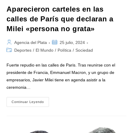
Aparecieron carteles en las
calles de París que declaran a
Milei «persona no grata»
Autor
Publicación
Agencia del Plata
25 julio, 2024
de
de
Categoría
Deportes
/
El Mundo
/
Política
/
Sociedad
la
la
de
entrada:
entrada:
la
Fuerte repudio en las calles de Paris. Tras reunirse con el
entrada:
presidente de Francia, Emmanuel Macron, y un grupo de
empresarios, Javier Milei tiene en agenda asistir a la
ceremonia…
Aparecieron
Continuar Leyendo
Carteles
En
Las
Calles
De
París
Que