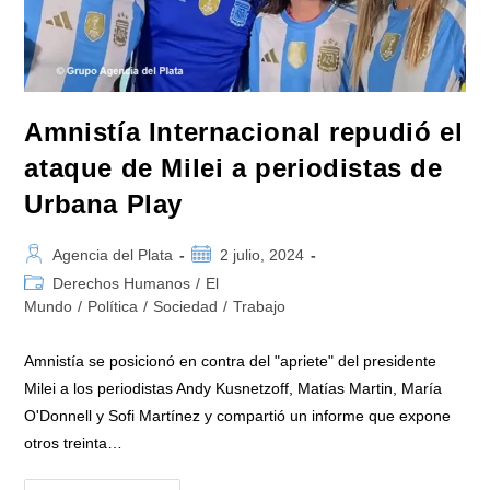
De
Los
Trabajadores»
Amnistía Internacional repudió el
ataque de Milei a periodistas de
Urbana Play
Autor
Publicación
Agencia del Plata
2 julio, 2024
de
de
Categoría
Derechos Humanos
/
El
la
la
de
Mundo
/
Política
/
Sociedad
/
Trabajo
entrada:
entrada:
la
entrada:
Amnistía se posicionó en contra del "apriete" del presidente
Milei a los periodistas Andy Kusnetzoff, Matías Martin, María
O'Donnell y Sofi Martínez y compartió un informe que expone
otros treinta…