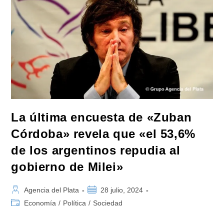
Alfonsín:
«Es
Una
Afrenta
Al
Pueblo
Argentino»
La última encuesta de «Zuban
Córdoba» revela que «el 53,6%
de los argentinos repudia al
gobierno de Milei»
Autor
Publicación
Agencia del Plata
28 julio, 2024
de
de
Categoría
Economía
/
Política
/
Sociedad
la
la
de
entrada:
entrada:
la