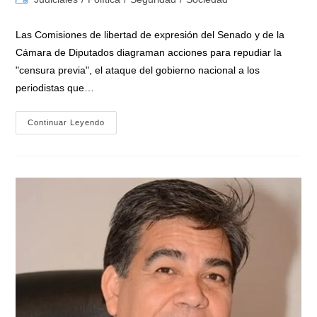
la
la
de
entrada:
entrada:
la
Las Comisiones de libertad de expresión del Senado y de la
entrada:
Cámara de Diputados diagraman acciones para repudiar la
"censura previa", el ataque del gobierno nacional a los
periodistas que…
Senadores
Continuar Leyendo
Y
Diputados
Se
Organizan
En
El
Congreso
Nacional
Para
Rechazar
Los
Ataques
Del
Gobierno
De
Milei
A
La
Prensa