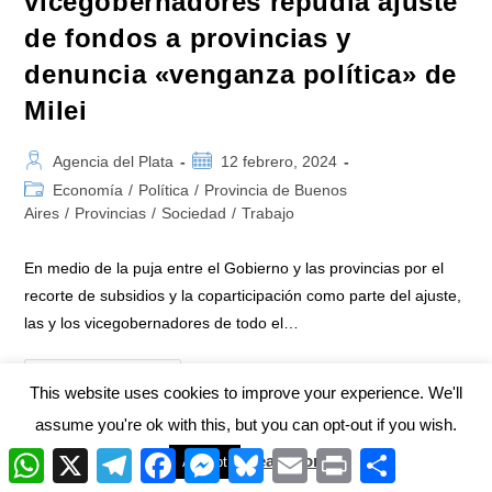
vicegobernadores repudia ajuste
de fondos a provincias y
denuncia «venganza política» de
Milei
Autor
Publicación
Agencia del Plata
12 febrero, 2024
de
de
Categoría
Economía
/
Política
/
Provincia de Buenos
la
la
de
Aires
/
Provincias
/
Sociedad
/
Trabajo
entrada:
entrada:
la
entrada:
En medio de la puja entre el Gobierno y las provincias por el
recorte de subsidios y la coparticipación como parte del ajuste,
las y los vicegobernadores de todo el…
Duro
Continuar Leyendo
This website uses cookies to improve your experience. We'll
Comunicado
De
Vicegobernadores
assume you're ok with this, but you can opt-out if you wish.
Repudia
Ajuste
W
X
T
F
M
B
E
P
C
Read More
Accept
De
h
e
a
e
l
m
r
o
Fondos