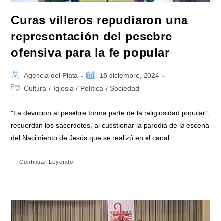
Curas villeros repudiaron una
representación del pesebre
ofensiva para la fe popular
Autor
Publicación
Agencia del Plata
18 diciembre, 2024
de
de
Categoría
Cultura
/
Iglesia
/
Política
/
Sociedad
la
la
de
entrada:
entrada:
la
"La devoción al pesebre forma parte de la religiosidad popular",
entrada:
recuerdan los sacerdotes, al cuestionar la parodia de la escena
del Nacimiento de Jesús que se realizó en el canal…
Curas
Continuar Leyendo
Villeros
Repudiaron
Una
Representación
Del
Pesebre
Ofensiva
Para