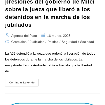
presiones del gobierno de Milei
sobre la jueza que liberó a los
detenidos en la marcha de los
jubilados
Autor
Publicación
Agencia del Plata
16 marzo, 2025
de
de
Categoría
Gremiales
/
Judiciales
/
Política
/
Seguridad
/
Sociedad
la
la
de
entrada:
entrada:
la
La AJB defendió a la jueza que ordenó la liberación de todos
entrada:
los detenidos durante la marcha de los jubilados. La
magistrada Karina Andrade había advertido que la libertad
de…
Judiciales
Continuar Leyendo
Repudiaron
Las
Presiones
Del
Gobierno
De