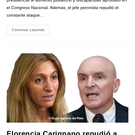
el Congreso Nacional. Además, el jefe peronista repudió el
constante ataque…
Mario
Continuar Leyendo
Ishii
Repudió
Enérgicamente
El
Veto
Del
Presidente
A
Los
Jubilados
Y
Discapacitados:
«Es
Miserable,
Cruel
E
Hipócrita»
Florencia Carignano repudió a