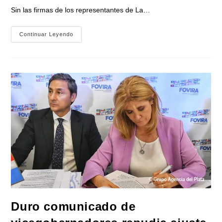
Sin las firmas de los representantes de La…
Diputados
Continuar Leyendo
De
Argentina
«sin
Las
Firmas
De
LLA»
Repudiaron
La
Visita
Y
Dichos
Del
Canciller
Británico
En
Las
Islas
Malvinas
Duro comunicado de