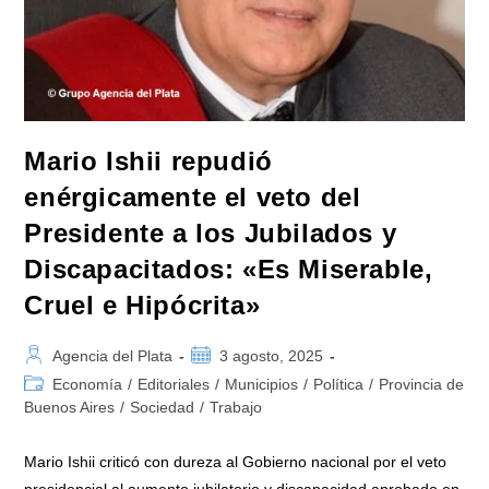
Mario Ishii repudió
enérgicamente el veto del
Presidente a los Jubilados y
Discapacitados: «Es Miserable,
Cruel e Hipócrita»
Autor
Publicación
Agencia del Plata
3 agosto, 2025
de
de
Categoría
Economía
/
Editoriales
/
Municipios
/
Política
/
Provincia de
la
la
de
Buenos Aires
/
Sociedad
/
Trabajo
entrada:
entrada:
la
entrada:
Mario Ishii criticó con dureza al Gobierno nacional por el veto
presidencial al aumento jubilatorio y discapacidad aprobado en