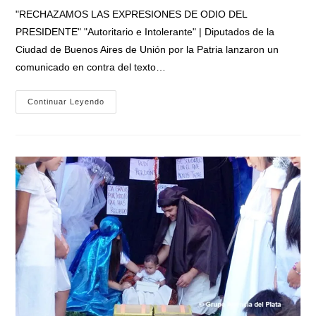
entrada:
entrada:
la
"RECHAZAMOS LAS EXPRESIONES DE ODIO DEL
entrada:
PRESIDENTE" "Autoritario e Intolerante" | Diputados de la
Ciudad de Buenos Aires de Unión por la Patria lanzaron un
comunicado en contra del texto…
Legisladores
Continuar Leyendo
De
UxP
Repudiaron
El
Discurso
De
Milei
En
Davos:
«Rechazamos
Las
Expresiones
De
Odio
Del
Presidente»