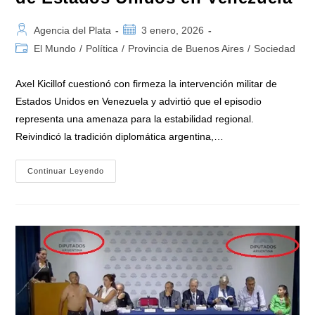
Autor
Publicación
Agencia del Plata
3 enero, 2026
de
de
Categoría
El Mundo
/
Política
/
Provincia de Buenos Aires
/
Sociedad
la
la
de
entrada:
entrada:
la
Axel Kicillof cuestionó con firmeza la intervención militar de
entrada:
Estados Unidos en Venezuela y advirtió que el episodio
representa una amenaza para la estabilidad regional.
Reivindicó la tradición diplomática argentina,…
Kicillof
Continuar Leyendo
Repudió
La
Intervención
De
Estados
Unidos
En
Venezuela