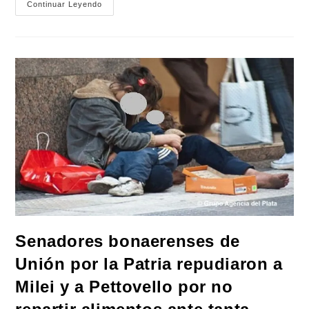
Amnistía
Continuar Leyendo
Internacional
Repudió
El
Ataque
De
Milei
A
Periodistas
De
Urbana
Play
Senadores bonaerenses de
Unión por la Patria repudiaron a
Milei y a Pettovello por no