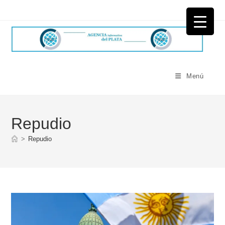
Ir
al
contenido
Menú
Repudio
>
Repudio