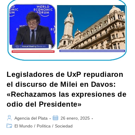
Milei
Sobre
La
Jueza
Que
Liberó
A
Los
Detenidos
En
La
Marcha
De
Los
Jubilados
Legisladores de UxP repudiaron
el discurso de Milei en Davos:
«Rechazamos las expresiones de
odio del Presidente»
Autor
Publicación
Agencia del Plata
26 enero, 2025
de
de
Categoría
El Mundo
/
Política
/
Sociedad
la
la
de