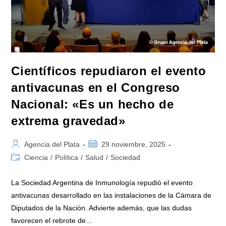
Científicos repudiaron el evento
antivacunas en el Congreso
Nacional: «Es un hecho de
extrema gravedad»
Autor
Publicación
Agencia del Plata
29 noviembre, 2025
de
de
Categoría
Ciencia
/
Política
/
Salud
/
Sociedad
la
la
de
entrada:
entrada:
la
La Sociedad Argentina de Inmunología repudió el evento
entrada:
antivacunas desarrollado en las instalaciones de la Cámara de
Diputados de la Nación. Advierte además, que las dudas
favorecen el rebrote de…