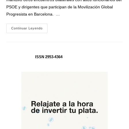
PSOE y dirigentes que participan de la Movilización Global
Progresista en Barcelona. …
Kicillof
Continuar Leyendo
Se
Reunió
En
España
Con
El
Presidente
ISSN 2953-4364
Gustavo
Petro
Y
La
Vice
Del
Parlamento
Europeo,
Katarina
Barley