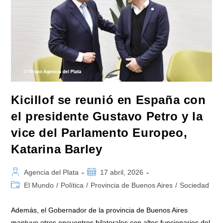
Kicillof se reunió en España con
el presidente Gustavo Petro y la
vice del Parlamento Europeo,
Katarina Barley
Autor
Publicación
Agencia del Plata
17 abril, 2026
de
de
Categoría
El Mundo
/
Política
/
Provincia de Buenos Aires
/
Sociedad
la
la
de
entrada:
entrada:
la
Además, el Gobernador de la provincia de Buenos Aires
entrada:
mantuvo otros encuentros bilaterales con altos funcionarios del