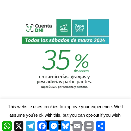
This website uses cookies to improve your experience. We'll
assume you're ok with this, but you can opt-out if you wish.
W
X
T
F
M
B
E
P
C
Read More
Accept
h
e
a
e
l
m
r
o