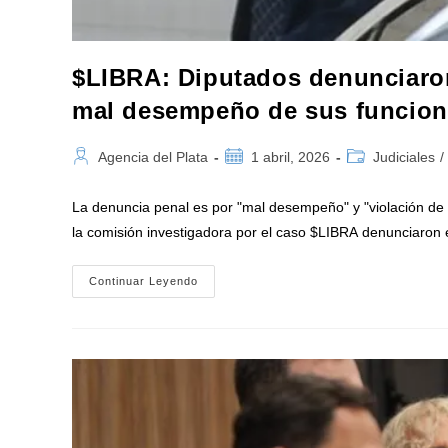
$LIBRA: Diputados denunciaron 
mal desempeño de sus funcio
Autor
Publicación
Categoría
Agencia del Plata
1 abril, 2026
Judiciales
/
de
de
de
la
la
la
La denuncia penal es por "mal desempeño" y "violación de
entrada:
entrada:
entrada:
la comisión investigadora por el caso $LIBRA denunciaron
$LIBRA:
Continuar Leyendo
Diputados
Denunciaron
En
La
Justicia
Al
Fiscal
Taiano
Por
Mal
Desempeño