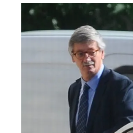
A
Indagatoria
De
Javier
Milei
En
La
Causa
$LIBRA:
«Con
Los
Dedos
Pegados»