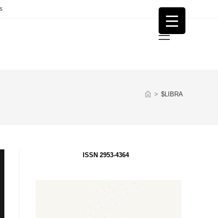
s
Menú
principal
>
$LIBRA
ISSN 2953-4364