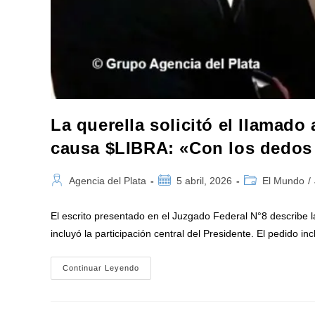
La querella solicitó el llamado 
causa $LIBRA: «Con los dedos
Autor
Publicación
Categoría
Agencia del Plata
5 abril, 2026
El Mundo
/
de
de
de
la
la
la
El escrito presentado en el Juzgado Federal N°8 describe la 
entrada:
entrada:
entrada:
incluyó la participación central del Presidente. El pedido i
La
Continuar Leyendo
Querella
Solicitó
El
Llamado