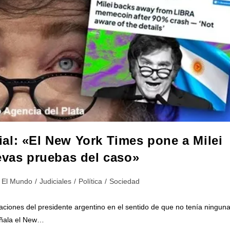
al: «El New York Times pone a Milei
evas pruebas del caso»
El Mundo
/
Judiciales
/
Política
/
Sociedad
aciones del presidente argentino en el sentido de que no tenía ningun
eñala el New…