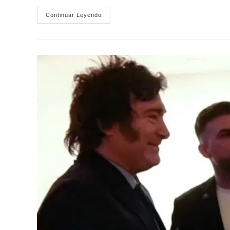
$LIBRA
Continuar Leyendo
En
Primera
Plana
Mundial:
«El
New
York
Times
Pone
A
Milei
En
El
Radar
Global
Y
Expone
Nuevas
Pruebas
Del
Caso»