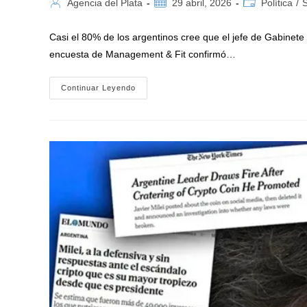
Autor
Publicación
Categoría
Agencia del Plata
29 abril, 2026
Política
/
de
de
de
la
la
la
Casi el 80% de los argentinos cree que el jefe de Gabinete
entrada:
entrada:
entrada:
encuesta de Management & Fit confirmó…
La
Continuar Leyendo
Aprobación
De
Milei
Cayó
10
Puntos
Por
El
Caso
Adorni
Y
$Libra
Revela
Una
Nueva
Encuesta
De
Management
&
Fit