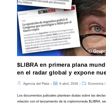
$LIBRA en primera plana mundi
en el radar global y expone nu
Autor
Publicación
Categoría
Agencia del Plata
6 abril, 2026
Economía
/
de
de
de
la
la
la
Los documentos judiciales plantean dudas sobre las declar
entrada:
entrada:
entrada:
relación con el lanzamiento de la criptomoneda $LIBRA, s