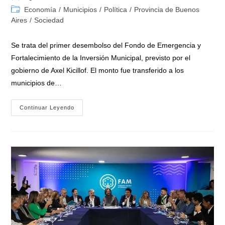
de
de
Categoría
Economía
/
Municipios
/
Política
/
Provincia de Buenos
la
la
de
Aires
/
Sociedad
entrada:
entrada:
la
entrada:
Se trata del primer desembolso del Fondo de Emergencia y
Fortalecimiento de la Inversión Municipal, previsto por el
gobierno de Axel Kicillof. El monto fue transferido a los
municipios de…
La
Continuar Leyendo
Provincia
BA
Transfirió
Fondos
A
Municipios
Y
Llegó
Un
Alivio
Para
Los
Intendentes