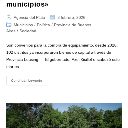
municipios»
Autor
Publicación
Agencia del Plata
3 febrero, 2026
de
de
Categoría
Municipios
/
Política
/
Provincia de Buenos
la
la
de
Aires
/
Sociedad
entrada:
entrada:
la
entrada:
Son convenios para la compra de equipamiento, desde 2020,
102 distritos ya incorporaron bienes de capital a través de
Provincia Leasing. El gobernador Axel Kicillof encabezó este
martes…
Kicillof
Continuar Leyendo
Y
Cuattromo
Firmaron
Convenios
Con
Intendentes:
«Nuestra
Banca
Pública
Va
A