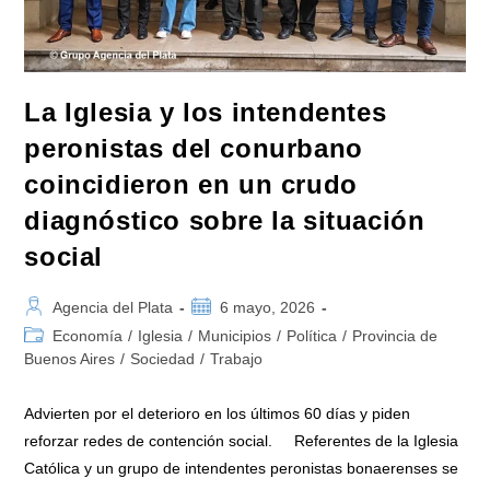
Salud
La Iglesia y los intendentes
peronistas del conurbano
coincidieron en un crudo
diagnóstico sobre la situación
social
Autor
Publicación
Agencia del Plata
6 mayo, 2026
de
de
Categoría
Economía
/
Iglesia
/
Municipios
/
Política
/
Provincia de
la
la
de
Buenos Aires
/
Sociedad
/
Trabajo
entrada:
entrada:
la
entrada:
Advierten por el deterioro en los últimos 60 días y piden
reforzar redes de contención social. Referentes de la Iglesia
Católica y un grupo de intendentes peronistas bonaerenses se