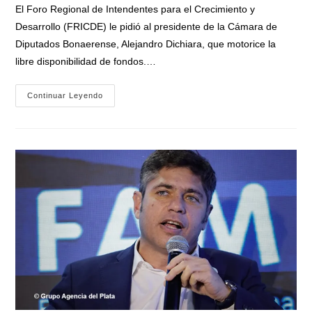
entrada:
El Foro Regional de Intendentes para el Crecimiento y
Desarrollo (FRICDE) le pidió al presidente de la Cámara de
Diputados Bonaerense, Alejandro Dichiara, que motorice la
libre disponibilidad de fondos.…
Intendentes
Continuar Leyendo
Acuden
A
La
Legislatura
Bonaerense
Para
Abrir
El
Debate
Por
La
Libre
Disponibilidad
De
Fondos