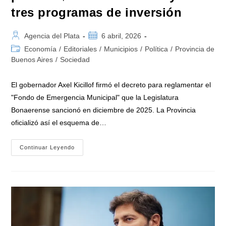
tres programas de inversión
Autor
Publicación
Agencia del Plata
6 abril, 2026
de
de
Categoría
Economía
/
Editoriales
/
Municipios
/
Política
/
Provincia de
la
la
de
Buenos Aires
/
Sociedad
entrada:
entrada:
la
entrada:
El gobernador Axel Kicillof firmó el decreto para reglamentar el
"Fondo de Emergencia Municipal" que la Legislatura
Bonaerense sancionó en diciembre de 2025. La Provincia
oficializó así el esquema de…
Kicillof
Continuar Leyendo
Reglamentó
El
«Fondo
De
Emergencia
Municipal»
Con
Un
Piso
De
$250