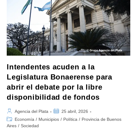
Espaldas
De
Los
Gobiernos
Provinciales
Y
Municipales»
Intendentes acuden a la
Legislatura Bonaerense para
abrir el debate por la libre
disponibilidad de fondos
Autor
Publicación
Agencia del Plata
25 abril, 2026
de
de
Categoría
Economía
/
Municipios
/
Política
/
Provincia de Buenos
la
la
de
Aires
/
Sociedad
entrada:
entrada:
la