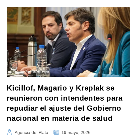
Quinta
Sección
Se
Reunieron
En
Villa
Gesell
Para
Rechazar
La
Quita
De
La
Zona
Fría
Kicillof, Magario y Kreplak se
reunieron con intendentes para
repudiar el ajuste del Gobierno
nacional en materia de salud
Autor
Publicación
Agencia del Plata
19 mayo, 2026