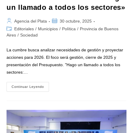
un llamado a todos los sectores»
Autor
Publicación
Agencia del Plata
30 octubre, 2025
de
de
Categoría
Editoriales
/
Municipios
/
Política
/
Provincia de Buenos
la
la
de
Aires
/
Sociedad
entrada:
entrada:
la
entrada:
La cumbre busca analizar necesidades de gestión y proyectar
acciones para 2026. El foco será gestión, cierre de 2025 y
presentación del Presupuesto. "Hago un llamado a todos los
sectores:…
Axel
Continuar Leyendo
Kicillof
Reunirá
Este
Viernes
A
Intendentes
En
La
Plata:
«Hago
Un