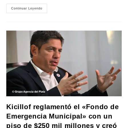
La
Continuar Leyendo
Federación
Argentina
De
Municipios
Marcha
A
Economía
Para
Exigirle
A
Caputo
La
Restitución
De
Fondos
Kicillof reglamentó el «Fondo de
Emergencia Municipal» con un
piso de $250 mil millones y creó