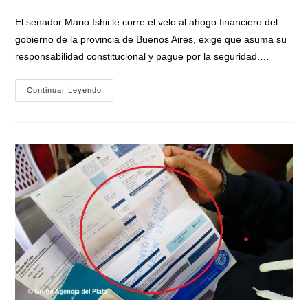
la
entrada:
El senador Mario Ishii le corre el velo al ahogo financiero del
gobierno de la provincia de Buenos Aires, exige que asuma su
responsabilidad constitucional y pague por la seguridad.…
Mario
Continuar Leyendo
Ishii
Desde
El
Senado
Exige
Al
Gobierno
Bonaerense
Que
Afronte
Los
Gastos
En
Seguridad
Que
Le
Cargan
A
Los
Municipios