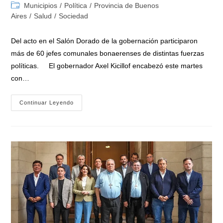
de
de
Categoría
Municipios
/
Política
/
Provincia de Buenos
la
la
de
Aires
/
Salud
/
Sociedad
entrada:
entrada:
la
entrada:
Del acto en el Salón Dorado de la gobernación participaron
más de 60 jefes comunales bonaerenses de distintas fuerzas
políticas. El gobernador Axel Kicillof encabezó este martes
con…
Kicillof,
Continuar Leyendo
Magario
Y
Kreplak
Se
Reunieron
Con
Intendentes
Para
Repudiar
El
Ajuste
Del
Gobierno
Nacional
En
Materia
De