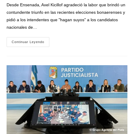
entrada:
Desde Ensenada, Axel Kicillof agradeció la labor que brindó un
contundente triunfo en las recientes elecciones bonaerenses y
pidió a los intendentes que "hagan suyos" a los candidatos
nacionales de…
Kicillof
Continuar Leyendo
Se
Reunió
Con
Intendentes
Y
Candidatos
De
Fuerza
Patria:
«Acá
Nadie
Se
Desmoviliza,
Demostremos
Que
El
Peronismo
Está
De
Pie»