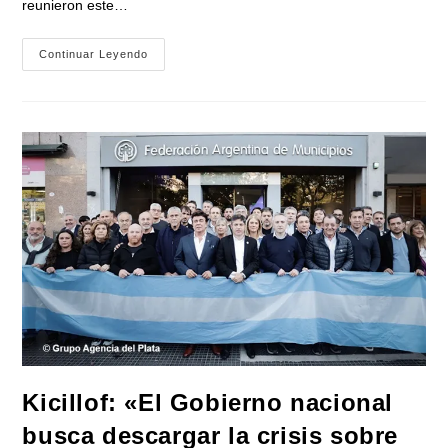
reunieron este…
La
Continuar Leyendo
Iglesia
Y
Los
Intendentes
Peronistas
Del
Conurbano
Coincidieron
En
Un
Crudo
Diagnóstico
Sobre
La
Situación
Social
Kicillof: «El Gobierno nacional
busca descargar la crisis sobre