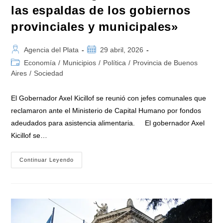
las espaldas de los gobiernos
provinciales y municipales»
Autor
Publicación
Agencia del Plata
29 abril, 2026
de
de
Categoría
Economía
/
Municipios
/
Política
/
Provincia de Buenos
la
la
de
Aires
/
Sociedad
entrada:
entrada:
la
entrada:
El Gobernador Axel Kicillof se reunió con jefes comunales que
reclamaron ante el Ministerio de Capital Humano por fondos
adeudados para asistencia alimentaria. El gobernador Axel
Kicillof se…
Kicillof:
Continuar Leyendo
«El
Gobierno
Nacional
Busca
Descargar
La
Crisis
Sobre
Las