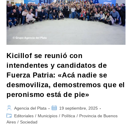
Llamado
A
Todos
Los
Sectores»
Kicillof se reunió con
intendentes y candidatos de
Fuerza Patria: «Acá nadie se
desmoviliza, demostremos que el
peronismo está de pie»
Autor
Publicación
Agencia del Plata
19 septiembre, 2025
de
de
Categoría
Editoriales
/
Municipios
/
Política
/
Provincia de Buenos
la
la
de
Aires
/
Sociedad
entrada:
entrada:
la