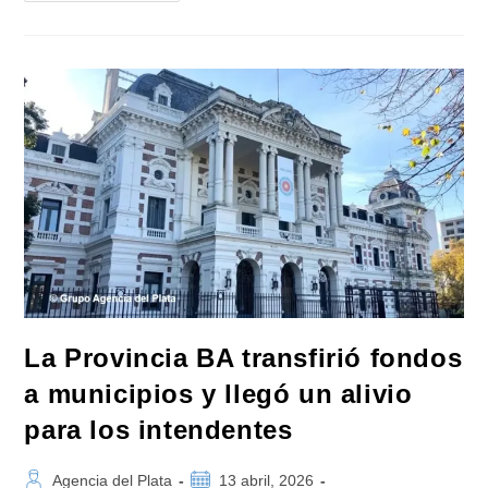
Se
Reunió
Con
Más
De
Un
Centenar
De
Intendentes
Que
Presentaron
Un
Reclamo
En
El
Ministerio
De
Economía
De
La
Nación
La Provincia BA transfirió fondos
a municipios y llegó un alivio
para los intendentes
Autor
Publicación
Agencia del Plata
13 abril, 2026