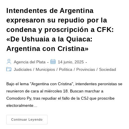
Intendentes de Argentina
expresaron su repudio por la
condena y proscripción a CFK:
«De Ushuaia a la Quiaca:
Argentina con Cristina»
Autor
Publicación
Agencia del Plata
14 junio, 2025
de
de
Categoría
Judiciales
/
Municipios
/
Política
/
Provincias
/
Sociedad
la
la
de
entrada:
entrada:
la
Bajo el lema "Argentina con Cristina", intendentes peronistas se
entrada:
reunieron de cara al miércoles 18. Buscan marchar a
Comodoro Py, tras repudiar el fallo de la CSJ que proscribe
electoralmente…
Intendentes
Continuar Leyendo
De
Argentina