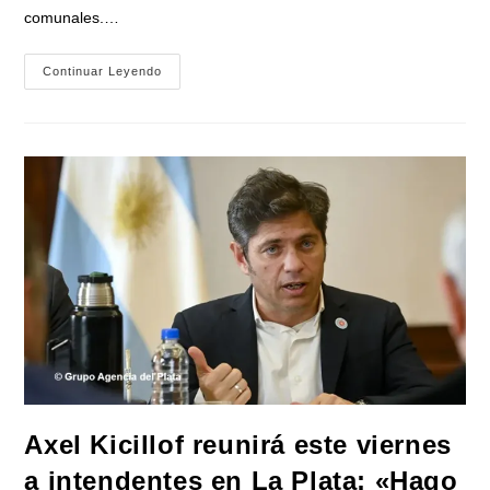
comunales.…
Kicillof
Continuar Leyendo
Reunió
A
Intendentes
Peronistas
Tras
Las
Elecciones
Y
Recibió
Un
Fuerte
Respaldo
Axel Kicillof reunirá este viernes
a intendentes en La Plata: «Hago