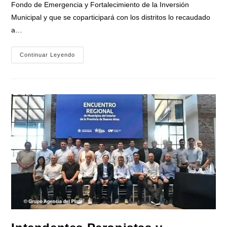
Fondo de Emergencia y Fortalecimiento de la Inversión
Municipal y que se coparticipará con los distritos lo recaudado
a…
Kicillof:
Continuar Leyendo
«La
Provincia
Y
Los
Municipios
No
Les
Vamos
A
Dar
La
Espalda
A
Los
Bonaerenses
Que
Sufren
Necesidades»