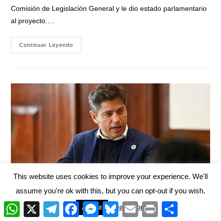
Comisión de Legislación General y le dio estado parlamentario
al proyecto.…
Verónica
Continuar Leyendo
Magario
Le
Dio
Impulso
Al
Proyecto
Que
Permite
Que
Sin
Limitaciones
El
Pueblo
Bonaerense
Elija
A
Sus
Intendentes
This website uses cookies to improve your experience. We'll
assume you're ok with this, but you can opt-out if you wish.
W
X
T
F
M
B
E
P
C
Read More
Accept
h
e
a
e
l
m
r
o
Kicillof junto a intendentes