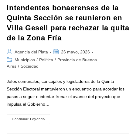
Intendentes bonaerenses de la
Quinta Sección se reunieron en
Villa Gesell para rechazar la quita
de la Zona Fría
Autor
Publicación
Agencia del Plata
26 mayo, 2026
de
de
Categoría
Municipios
/
Política
/
Provincia de Buenos
la
la
de
Aires
/
Sociedad
entrada:
entrada:
la
entrada:
Jefes comunales, concejales y legisladores de la Quinta
Sección Electoral mantuvieron un encuentro para acordar los
pasos a seguir e intentar frenar el avance del proyecto que
impulsa el Gobierno…
Intendentes
Continuar Leyendo
Bonaerenses
De
La