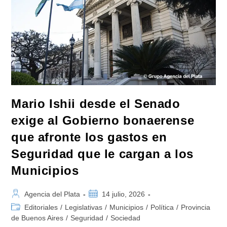
Mario Ishii desde el Senado
exige al Gobierno bonaerense
que afronte los gastos en
Seguridad que le cargan a los
Municipios
Autor
Publicación
Agencia del Plata
14 julio, 2026
de
de
Categoría
Editoriales
/
Legislativas
/
Municipios
/
Política
/
Provincia
la
la
de
de Buenos Aires
/
Seguridad
/
Sociedad
entrada:
entrada: