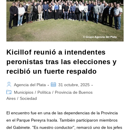
Estar
Al
Servicio
De
Los
Municipios»
Kicillof reunió a intendentes
peronistas tras las elecciones y
recibió un fuerte respaldo
Autor
Publicación
Agencia del Plata
31 octubre, 2025
de
de
Categoría
Municipios
/
Política
/
Provincia de Buenos
la
la
de
Aires
/
Sociedad
entrada:
entrada:
la
entrada:
El encuentro fue en una de las dependencias de la Provincia
en el Parque Pereyra Iraola. También participaron miembros
del Gabinete. "Es nuestro conductor", remarcó uno de los jefes