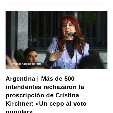
Expresaron
Su
Repudio
Por
La
Condena
Y
Proscripción
A
CFK:
«De
Ushuaia
A
La
Quiaca:
Argentina
Con
Cristina»
Argentina | Más de 500
intendentes rechazaron la
proscripción de Cristina
Kirchner: «Un cepo al voto
popular»