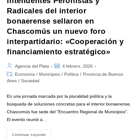
Intendentes Peronistas y
Radicales del interior
bonaerense sellaron en
Chascomús un nuevo foro
interpartidario: «Cooperación y
financiamiento estratégico»
Autor
Publicación
Agencia del Plata
4 febrero, 2026
de
de
Categoría
Economía
/
Municipios
/
Política
/
Provincia de Buenos
la
la
de
Aires
/
Sociedad
entrada:
entrada:
la
entrada:
En una jornada marcada por la pluralidad política y la
búsqueda de soluciones concretas para el interior bonaerense,
Chascomús fue sede del "Encuentro Regional de Municipios".
El evento reunió a…
Intendentes
Continuar Leyendo