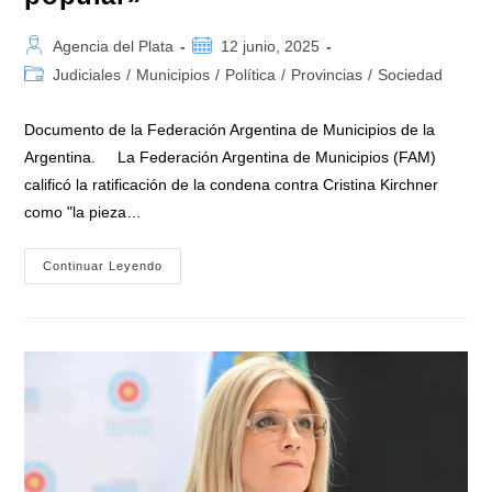
Autor
Publicación
Agencia del Plata
12 junio, 2025
de
de
Categoría
Judiciales
/
Municipios
/
Política
/
Provincias
/
Sociedad
la
la
de
entrada:
entrada:
la
Documento de la Federación Argentina de Municipios de la
entrada:
Argentina. La Federación Argentina de Municipios (FAM)
calificó la ratificación de la condena contra Cristina Kirchner
como "la pieza…
Argentina
Continuar Leyendo
|
Más
De
500
Intendentes
Rechazaron
La
Proscripción
De
Cristina
Kirchner:
«Un
Cepo
Al