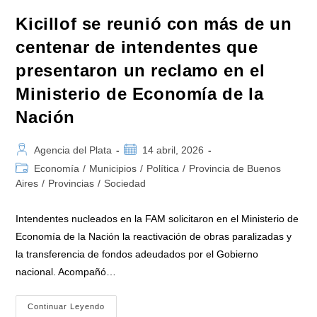
Kicillof se reunió con más de un
centenar de intendentes que
presentaron un reclamo en el
Ministerio de Economía de la
Nación
Autor
Publicación
Agencia del Plata
14 abril, 2026
de
de
Categoría
Economía
/
Municipios
/
Política
/
Provincia de Buenos
la
la
de
Aires
/
Provincias
/
Sociedad
entrada:
entrada:
la
entrada:
Intendentes nucleados en la FAM solicitaron en el Ministerio de
Economía de la Nación la reactivación de obras paralizadas y
la transferencia de fondos adeudados por el Gobierno
nacional. Acompañó…
Kicillof
Continuar Leyendo