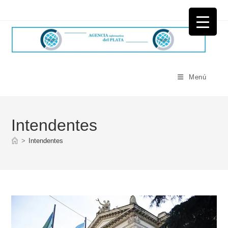
Ir
al
contenido
Menú
Intendentes
>
Intendentes