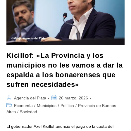
Mil
Millones
Y
Creó
Tres
Programas
De
Inversión
Kicillof: «La Provincia y los
municipios no les vamos a dar la
espalda a los bonaerenses que
sufren necesidades»
Autor
Publicación
Agencia del Plata
26 marzo, 2026
de
de
Categoría
Economía
/
Municipios
/
Política
/
Provincia de Buenos
la
la
de
Aires
/
Sociedad
entrada:
entrada:
la
entrada:
El gobernador Axel Kicillof anunció el pago de la cuota del