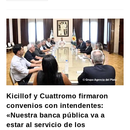
Peronistas
Y
Radicales
Del
Interior
Bonaerense
Sellaron
En
Chascomús
Un
Nuevo
Foro
Interpartidario:
«Cooperación
Y
Financiamiento
Estratégico»
Kicillof y Cuattromo firmaron
convenios con intendentes:
«Nuestra banca pública va a
estar al servicio de los