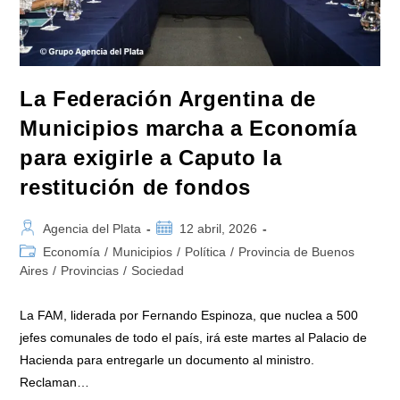
La Federación Argentina de
Municipios marcha a Economía
para exigirle a Caputo la
restitución de fondos
Autor
Publicación
Agencia del Plata
12 abril, 2026
de
de
Categoría
Economía
/
Municipios
/
Política
/
Provincia de Buenos
la
la
de
Aires
/
Provincias
/
Sociedad
entrada:
entrada:
la
entrada:
La FAM, liderada por Fernando Espinoza, que nuclea a 500
jefes comunales de todo el país, irá este martes al Palacio de
Hacienda para entregarle un documento al ministro.
Reclaman…