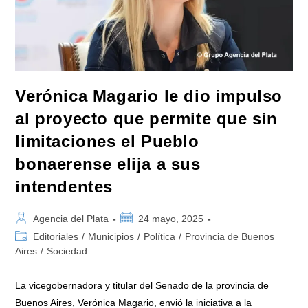
Voto
Popular»
Verónica Magario le dio impulso
al proyecto que permite que sin
limitaciones el Pueblo
bonaerense elija a sus
intendentes
Autor
Publicación
Agencia del Plata
24 mayo, 2025
de
de
Categoría
Editoriales
/
Municipios
/
Política
/
Provincia de Buenos
la
la
de
Aires
/
Sociedad
entrada:
entrada:
la
entrada:
La vicegobernadora y titular del Senado de la provincia de
Buenos Aires, Verónica Magario, envió la iniciativa a la