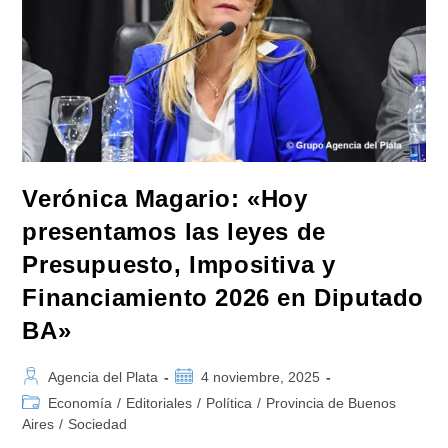
Verónica Magario: «Hoy
presentamos las leyes de
Presupuesto, Impositiva y
Financiamiento 2026 en Diputado
BA»
Autor
Publicación
Agencia del Plata
4 noviembre, 2025
de
de
Categoría
Economía
/
Editoriales
/
Política
/
Provincia de Buenos
la
la
de
Aires
/
Sociedad
entrada:
entrada:
la