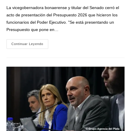
entrada:
La vicegobernadora bonaerense y titular del Senado cerró el
acto de presentación del Presupuesto 2026 que hicieron los
funcionarios del Poder Ejecutivo. "Se está presentando un
Presupuesto que pone en…
Verónica
Continuar Leyendo
Magario:
«Hoy
Presentamos
Las
Leyes
De
Presupuesto,
Impositiva
Y
Financiamiento
2026
En
Diputado
BA»