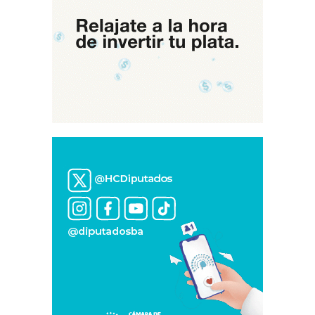
Ser
Peronista,
Administrar
Con
Responsabilidad
Y
No
Dejar
De
Hacer»