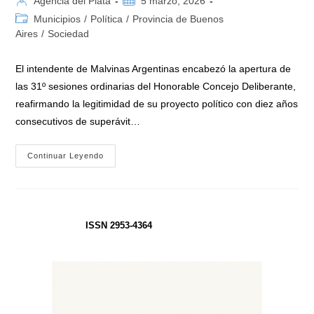
Agencia del Plata
5 marzo, 2026
de
de
Categoría
Municipios
/
Política
/
Provincia de Buenos
la
la
de
Aires
/
Sociedad
entrada:
entrada:
la
entrada:
El intendente de Malvinas Argentinas encabezó la apertura de
las 31º sesiones ordinarias del Honorable Concejo Deliberante,
reafirmando la legitimidad de su proyecto político con diez años
consecutivos de superávit…
Leo
Continuar Leyendo
Nardini
Inició
El
Año
Legislativo
Municipal
Con
ISSN 2953-4364
Un
Mensaje
Centrado
En
La
Gestión
Eficiente:
«Se
Puede