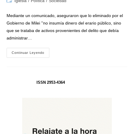
Categoría
Iglesia
/
Política
/
Sociedad
la
la
de
entrada:
entrada:
la
Mediante un comunicado, aseguraron que lo eliminado por el
entrada:
Gobierno de Milei ''no insumía dinero del erario público, sino
que se trataba de activos provenientes del delito que debía
administrar…
Duro
Continuar Leyendo
Repudio
De
La
Iglesia
Católica
Al
Gobierno
ISSN 2953-4364
De
Milei
Por
La
Eliminación
Del
«Fondo
De
Asistencia
Para
Víctimas
De