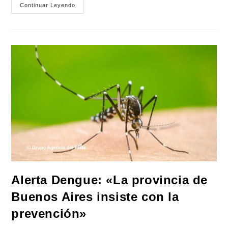
Arrancó
Continuar Leyendo
La
Vacunación
Contra
El
Dengue
En
La
Provincia
De
Buenos
Aires
Alerta Dengue: «La provincia de
Buenos Aires insiste con la
prevención»