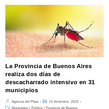
Dar
«información
Confusa»
Sobre
La
Plaga
De
Mosquitos
Y
Dengue
La Provincia de Buenos Aires
realiza dos días de
descacharrado intensivo en 31
municipios
Autor
Publicación
Agencia del Plata
14 diciembre, 2023
de
de
Categoría
Municipios
/
Política
/
Provincia de Buenos