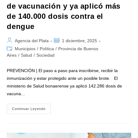
de vacunación y ya aplicó más
de 140.000 dosis contra el
dengue
Autor
Publicación
Agencia del Plata
1 diciembre, 2025
de
de
Categoría
Municipios
/
Política
/
Provincia de Buenos
la
la
de
Aires
/
Salud
/
Sociedad
entrada:
entrada:
la
entrada:
PREVENCIÓN | El paso a paso para inscribirse, recibir la
inmunización y estar protegido ante un posible brote. El
ministerio de Salud bonaerense ya aplicó 142.286 dosis de
vacuna…
La
Continuar Leyendo
PBA
Avanza
Con
La
Campaña
De