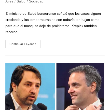
de
Aires
/
Salud
/
Sociedad
entrada:
entrada:
la
entrada:
El ministro de Salud bonaerense señaló que los casos siguen
creciendo y las temperaturas no son todavía tan bajas como
para que el mosquito deje de proliferarse. Kreplak también
recordó…
Kreplak:
Continuar Leyendo
«Comienza
El
Peor
Momento
Del
Brote
De
Dengue»