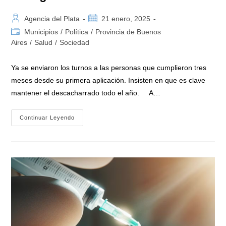
Autor
Publicación
Agencia del Plata
21 enero, 2025
de
de
Categoría
Municipios
/
Política
/
Provincia de Buenos
la
la
de
Aires
/
Salud
/
Sociedad
entrada:
entrada:
la
entrada:
Ya se enviaron los turnos a las personas que cumplieron tres
meses desde su primera aplicación. Insisten en que es clave
mantener el descacharrado todo el año. A…
Dengue:
Continuar Leyendo
«La
Provincia
De
Buenos
Aires
Comienza
A
Aplicar
La
Segunda
Dosis
De
La
Vacuna»