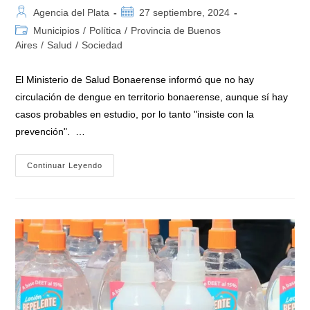
Autor
Publicación
Agencia del Plata
27 septiembre, 2024
de
de
Categoría
Municipios
/
Política
/
Provincia de Buenos
la
la
de
Aires
/
Salud
/
Sociedad
entrada:
entrada:
la
entrada:
El Ministerio de Salud Bonaerense informó que no hay
circulación de dengue en territorio bonaerense, aunque sí hay
casos probables en estudio, por lo tanto "insiste con la
prevención". …
Alerta
Continuar Leyendo
Dengue:
«La
Provincia
De
Buenos
Aires
Insiste
Con
La
Prevención»