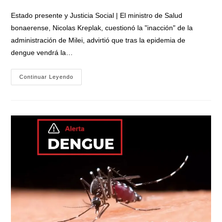
la
entrada:
Estado presente y Justicia Social | El ministro de Salud
bonaerense, Nicolas Kreplak, cuestionó la "inacción" de la
administración de Milei, advirtió que tras la epidemia de
dengue vendrá la…
Desde
Continuar Leyendo
El
Gobierno
De
Axel
Kicillof
Cuestionaron
La
«inacción»
De
Milei
Contra
El
Dengue:
«No
Hacen
Nada»