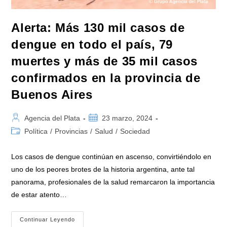
Alerta: Más 130 mil casos de
dengue en todo el país, 79
muertes y más de 35 mil casos
confirmados en la provincia de
Buenos Aires
Autor
Publicación
Agencia del Plata
23 marzo, 2024
de
de
Categoría
Política
/
Provincias
/
Salud
/
Sociedad
la
la
de
entrada:
entrada:
la
Los casos de dengue continúan en ascenso, convirtiéndolo en
entrada:
uno de los peores brotes de la historia argentina, ante tal
panorama, profesionales de la salud remarcaron la importancia
de estar atento…
Alerta:
Continuar Leyendo