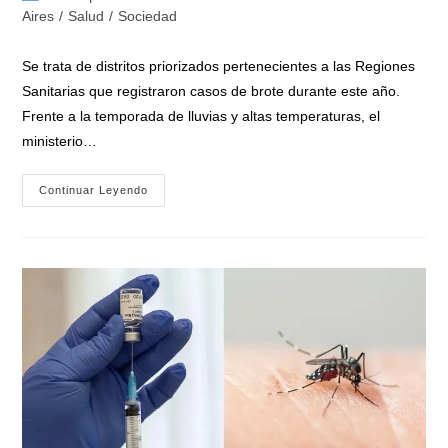
la
la
de
Aires
/
Salud
/
Sociedad
entrada:
entrada:
la
entrada:
Se trata de distritos priorizados pertenecientes a las Regiones
Sanitarias que registraron casos de brote durante este año.
Frente a la temporada de lluvias y altas temperaturas, el
ministerio…
La
Continuar Leyendo
Provincia
De
Buenos
Aires
Realiza
Dos
Días
De
Descacharrado
Intensivo
En
31
Municipios