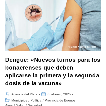
Vacunación
Y
Ya
Aplicó
Más
De
140.000
Dosis
Contra
El
Dengue
Dengue: «Nuevos turnos para los
bonaerenses que deben
aplicarse la primera y la segunda
dosis de la vacuna»
Autor
Publicación
Agencia del Plata
6 febrero, 2025
de
de
Categoría
Municipios
/
Política
/
Provincia de Buenos
la
la
de
Aires
/
Salud
/
Sociedad