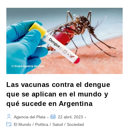
Uso
De
La
Vacuna
Del
Laboratorio
Takeda
Contra
El
Dengue
Las vacunas contra el dengue
que se aplican en el mundo y
qué sucede en Argentina
Autor
Publicación
Agencia del Plata
22 abril, 2023
de
de
Categoría
El Mundo
/
Política
/
Salud
/
Sociedad
la
la