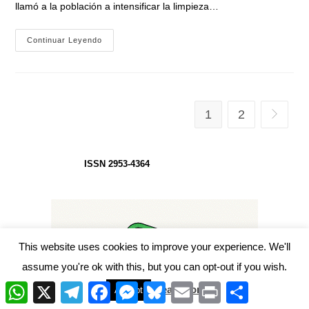
llamó a la población a intensificar la limpieza…
Alerta
Continuar Leyendo
Dengue
|
«En
Jujuy
Ya
Son
1459
1
2
Ir a la p
Los
Casos
Confirmados»
ISSN 2953-4364
This website uses cookies to improve your experience. We'll
assume you're ok with this, but you can opt-out if you wish.
W
X
T
F
M
B
E
P
C
Read More
Accept
h
e
a
e
l
m
r
o