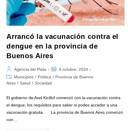
Arrancó la vacunación contra el
dengue en la provincia de
Buenos Aires
Autor
Publicación
Agencia del Plata
4 octubre, 2024
de
de
Categoría
Municipios
/
Política
/
Provincia de Buenos
la
la
de
Aires
/
Salud
/
Sociedad
entrada:
entrada:
la
entrada:
El gobierno de Axel Kicillof comenzó con la vacunación contra
el dengue, los requisitos para saber si podes acceder a una
vacunación gratuita. La provincia de Buenos Aires comenzó
con…