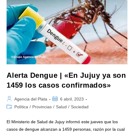
Mil
Casos
De
Dengue
Y
Más
De
900
Casos
De
Chikungunya
En
Todo
El
País
Alerta Dengue | «En Jujuy ya son
1459 los casos confirmados»
Autor
Publicación
Agencia del Plata
6 abril, 2023
de
de
Categoría
Política
/
Provincias
/
Salud
/
Sociedad
la
la
de
entrada:
entrada:
la
El Ministerio de Salud de Jujuy informó este jueves que los
entrada:
casos de dengue alcanzan a 1459 personas, razón por la cual