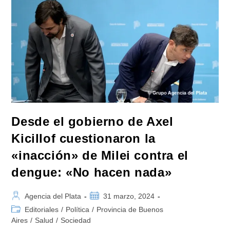
Es
Toda
De
Este
Gobierno
Nacional»
Desde el gobierno de Axel
Kicillof cuestionaron la
«inacción» de Milei contra el
dengue: «No hacen nada»
Autor
Publicación
Agencia del Plata
31 marzo, 2024
de
de
Categoría
Editoriales
/
Política
/
Provincia de Buenos
la
la
de
Aires
/
Salud
/
Sociedad
entrada:
entrada: