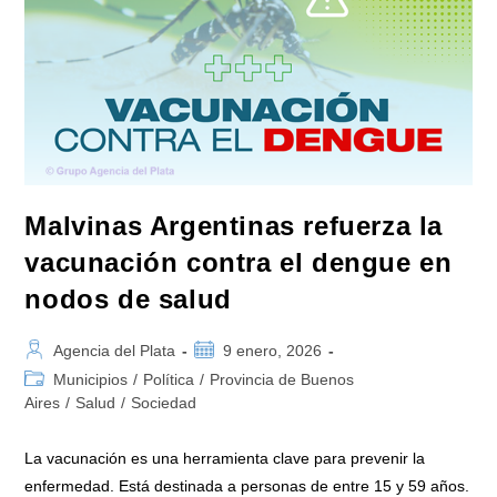
Malvinas Argentinas refuerza la
vacunación contra el dengue en
nodos de salud
Autor
Publicación
Agencia del Plata
9 enero, 2026
de
de
Categoría
Municipios
/
Política
/
Provincia de Buenos
la
la
de
Aires
/
Salud
/
Sociedad
entrada:
entrada:
la
entrada:
La vacunación es una herramienta clave para prevenir la
enfermedad. Está destinada a personas de entre 15 y 59 años.