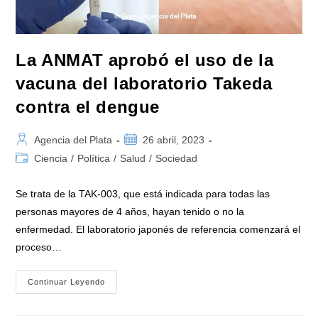
La ANMAT aprobó el uso de la
vacuna del laboratorio Takeda
contra el dengue
Autor
Publicación
Agencia del Plata
26 abril, 2023
de
de
Categoría
Ciencia
/
Política
/
Salud
/
Sociedad
la
la
de
entrada:
entrada:
la
Se trata de la TAK-003, que está indicada para todas las
entrada:
personas mayores de 4 años, hayan tenido o no la
enfermedad. El laboratorio japonés de referencia comenzará el
proceso…
La
Continuar Leyendo
ANMAT
Aprobó
El