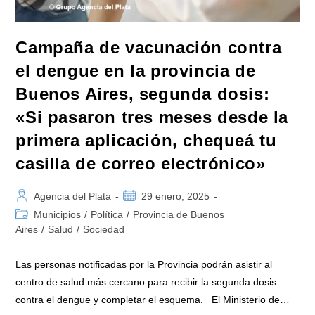
Campaña de vacunación contra
el dengue en la provincia de
Buenos Aires, segunda dosis:
«Si pasaron tres meses desde la
primera aplicación, chequeá tu
casilla de correo electrónico»
Autor
Publicación
Agencia del Plata
29 enero, 2025
de
de
Categoría
Municipios
/
Política
/
Provincia de Buenos
la
la
de
Aires
/
Salud
/
Sociedad
entrada:
entrada:
la
entrada:
Las personas notificadas por la Provincia podrán asistir al
centro de salud más cercano para recibir la segunda dosis
contra el dengue y completar el esquema. El Ministerio de…