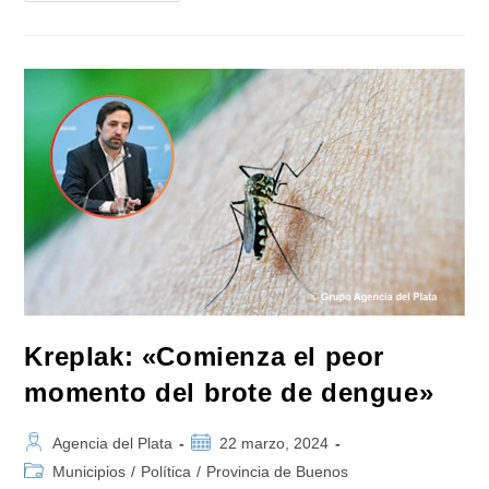
Más
130
Mil
Casos
De
Dengue
En
Todo
El
País,
79
Muertes
Y
Más
De
35
Mil
Casos
Confirmados
En
La
Provincia
De
Kreplak: «Comienza el peor
Buenos
Aires
momento del brote de dengue»
Autor
Publicación
Agencia del Plata
22 marzo, 2024
de
de
Categoría
Municipios
/
Política
/
Provincia de Buenos
la
la