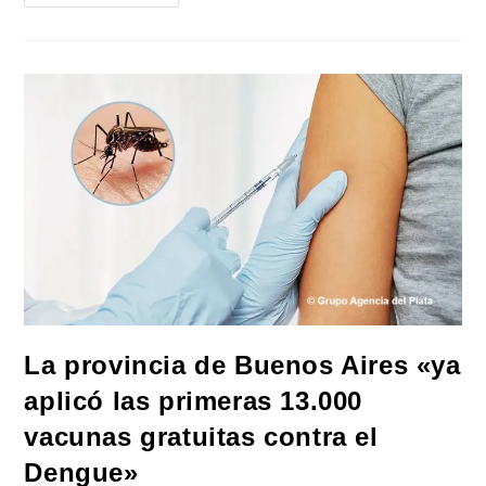
Provincia
De
Buenos
Aires
Avanza
Con
La
Segunda
Etapa
De
La
Vacuna
Contra
El
Dengue
La provincia de Buenos Aires «ya
aplicó las primeras 13.000
vacunas gratuitas contra el
Dengue»