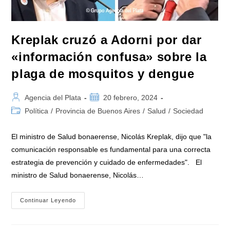
Kreplak cruzó a Adorni por dar
«información confusa» sobre la
plaga de mosquitos y dengue
Autor
Publicación
Agencia del Plata
20 febrero, 2024
de
de
Categoría
Política
/
Provincia de Buenos Aires
/
Salud
/
Sociedad
la
la
de
entrada:
entrada:
la
El ministro de Salud bonaerense, Nicolás Kreplak, dijo que "la
entrada:
comunicación responsable es fundamental para una correcta
estrategia de prevención y cuidado de enfermedades". El
ministro de Salud bonaerense, Nicolás…
Kreplak
Continuar Leyendo
Cruzó
A
Adorni
Por