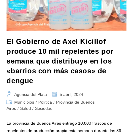
El Gobierno de Axel Kicillof
produce 10 mil repelentes por
semana que distribuye en los
«barrios con más casos» de
dengue
Autor
Publicación
Agencia del Plata
5 abril, 2024
de
de
Categoría
Municipios
/
Política
/
Provincia de Buenos
la
la
de
Aires
/
Salud
/
Sociedad
entrada:
entrada:
la
entrada:
La provincia de Buenos Aires entregó 10.000 frascos de
repelentes de producción propia esta semana durante las 86