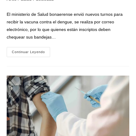
entrada:
entrada:
la
entrada:
El ministerio de Salud bonaerense envió nuevos turnos para
recibir la vacuna contra el dengue, se realiza por correo
electrónico, por lo que quienes están inscriptos deben
chequear sus bandejas…
Dengue:
Continuar Leyendo
«Nuevos
Turnos
Para
Los
Bonaerenses
Que
Deben
Aplicarse
La
Primera
Y
La
Segunda
Dosis
De
La
Vacuna»