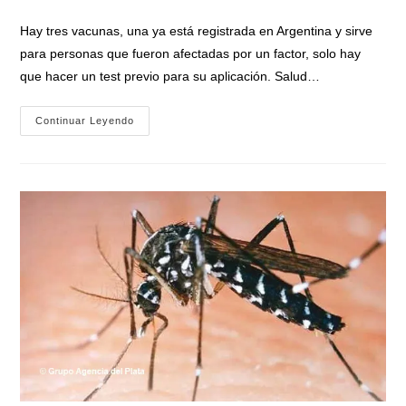
de
entrada:
entrada:
la
Hay tres vacunas, una ya está registrada en Argentina y sirve
entrada:
para personas que fueron afectadas por un factor, solo hay
que hacer un test previo para su aplicación. Salud…
Las
Continuar Leyendo
Vacunas
Contra
El
Dengue
Que
Se
Aplican
En
El
Mundo
Y
Qué
Sucede
En
Argentina