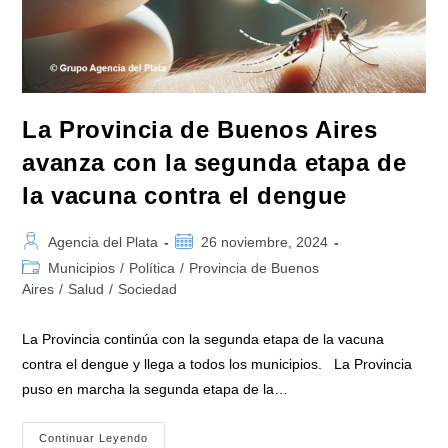
La Provincia de Buenos Aires
avanza con la segunda etapa de
la vacuna contra el dengue
Autor
Publicación
Agencia del Plata
26 noviembre, 2024
de
de
Categoría
Municipios
/
Política
/
Provincia de Buenos
la
la
de
Aires
/
Salud
/
Sociedad
entrada:
entrada:
la
entrada:
La Provincia continúa con la segunda etapa de la vacuna
contra el dengue y llega a todos los municipios. La Provincia
puso en marcha la segunda etapa de la…
La
Continuar Leyendo