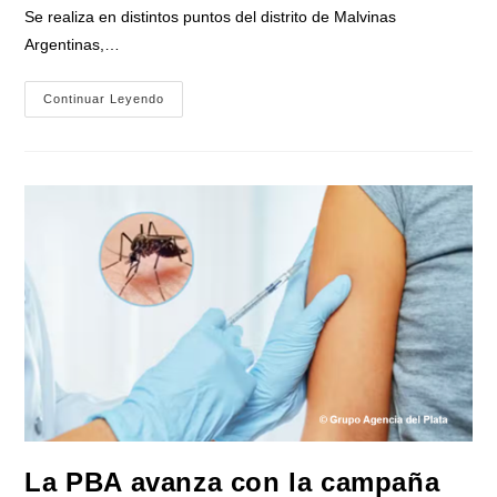
Se realiza en distintos puntos del distrito de Malvinas
Argentinas,…
Malvinas
Continuar Leyendo
Argentinas
Refuerza
La
Vacunación
Contra
El
Dengue
En
Nodos
De
Salud
La PBA avanza con la campaña