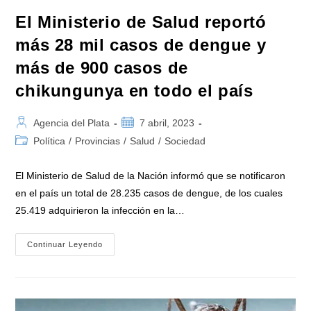
El Ministerio de Salud reportó
más 28 mil casos de dengue y
más de 900 casos de
chikungunya en todo el país
Autor
Publicación
Agencia del Plata
7 abril, 2023
de
de
Categoría
Política
/
Provincias
/
Salud
/
Sociedad
la
la
de
entrada:
entrada:
la
El Ministerio de Salud de la Nación informó que se notificaron
entrada:
en el país un total de 28.235 casos de dengue, de los cuales
25.419 adquirieron la infección en la…
El
Continuar Leyendo
Ministerio
De
Salud
Reportó
Más
28