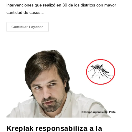
intervenciones que realizó en 30 de los distritos con mayor
cantidad de casos…
El
Continuar Leyendo
Gobierno
De
Axel
Kicillof
Produce
10
Mil
Repelentes
Por
Semana
Que
Distribuye
En
Los
«barrios
Con
Más
Casos»
De
Dengue
Kreplak responsabiliza a la