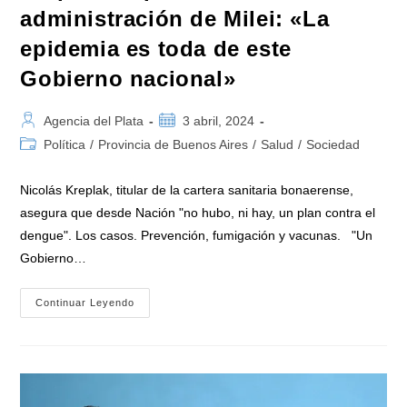
administración de Milei: «La
epidemia es toda de este
Gobierno nacional»
Autor
Publicación
Agencia del Plata
3 abril, 2024
de
de
Categoría
Política
/
Provincia de Buenos Aires
/
Salud
/
Sociedad
la
la
de
entrada:
entrada:
la
Nicolás Kreplak, titular de la cartera sanitaria bonaerense,
entrada:
asegura que desde Nación "no hubo, ni hay, un plan contra el
dengue". Los casos. Prevención, fumigación y vacunas. "Un
Gobierno…
Kreplak
Continuar Leyendo
Responsabiliza
A
La
Administración
De
Milei:
«La
Epidemia