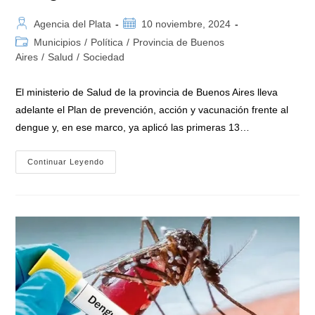
Autor
Publicación
Agencia del Plata
10 noviembre, 2024
de
de
Categoría
Municipios
/
Política
/
Provincia de Buenos
la
la
de
Aires
/
Salud
/
Sociedad
entrada:
entrada:
la
entrada:
El ministerio de Salud de la provincia de Buenos Aires lleva
adelante el Plan de prevención, acción y vacunación frente al
dengue y, en ese marco, ya aplicó las primeras 13…
La
Continuar Leyendo
Provincia
De
Buenos
Aires
«ya
Aplicó
Las
Primeras
13.000
Vacunas
Gratuitas
Contra
El
Dengue»