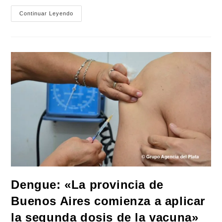
Campaña
Continuar Leyendo
De
Vacunación
Contra
El
Dengue
En
La
Provincia
De
Buenos
Aires,
Segunda
Dosis:
«Si
Pasaron
Tres
Meses
Desde
La
Primera
Aplicación,
Chequeá
Tu
Casilla
Dengue: «La provincia de
De
Correo
Buenos Aires comienza a aplicar
Electrónico»
la segunda dosis de la vacuna»