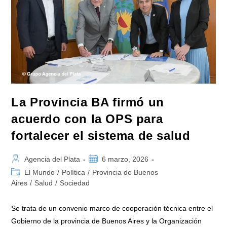
La Provincia BA firmó un
acuerdo con la OPS para
fortalecer el sistema de salud
Autor
Publicación
Agencia del Plata
6 marzo, 2026
de
de
Categoría
El Mundo
/
Política
/
Provincia de Buenos
la
la
de
Aires
/
Salud
/
Sociedad
entrada:
entrada:
la
entrada:
Se trata de un convenio marco de cooperación técnica entre el
Gobierno de la provincia de Buenos Aires y la Organización