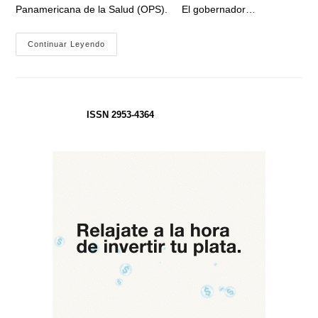
Panamericana de la Salud (OPS). El gobernador…
La
Continuar Leyendo
Provincia
BA
Firmó
Un
Acuerdo
Con
La
ISSN 2953-4364
OPS
Para
Fortalecer
El
Sistema
De
Salud