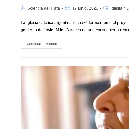
Autor
Publicación
Categoría
Agencia del Plata
17 junio, 2026
Iglesia
/
L
de
de
de
la
la
la
La Iglesia católica argentina rechazó formalmente el proyec
entrada:
entrada:
entrada:
gobierno de Javier Milei. A través de una carta abierta rem
La
Continuar Leyendo
Iglesia
Confronta
El
Proyecto
Del
Gobierno
De
Milei
Y
Denuncia
Que
La
Llamada
«Ley
De
Inviolabilidad
De
La
Propiedad
Privada»
Prioriza