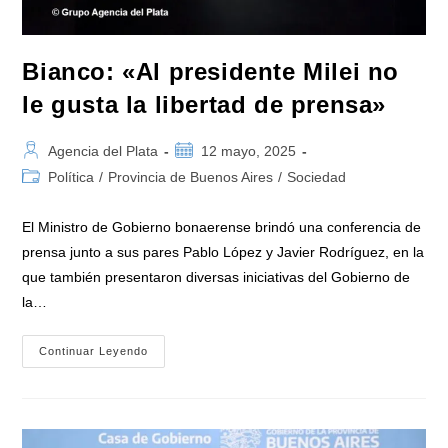
Organización»
Bianco: «Al presidente Milei no
le gusta la libertad de prensa»
Autor
Publicación
Agencia del Plata
12 mayo, 2025
de
de
Categoría
Política
/
Provincia de Buenos Aires
/
Sociedad
la
la
de
entrada:
entrada:
la
El Ministro de Gobierno bonaerense brindó una conferencia de
entrada:
prensa junto a sus pares Pablo López y Javier Rodríguez, en la
que también presentaron diversas iniciativas del Gobierno de
la…
Bianco:
Continuar Leyendo
«Al
Presidente
Milei
No
Le
Gusta