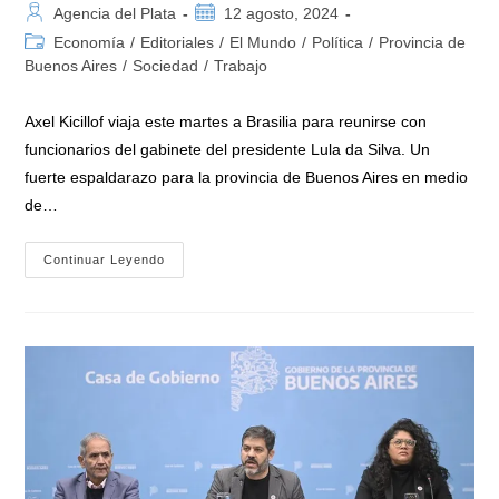
Autor
Publicación
Agencia del Plata
12 agosto, 2024
de
de
Categoría
Economía
/
Editoriales
/
El Mundo
/
Política
/
Provincia de
la
la
de
Buenos Aires
/
Sociedad
/
Trabajo
entrada:
entrada:
la
entrada:
Axel Kicillof viaja este martes a Brasilia para reunirse con
funcionarios del gabinete del presidente Lula da Silva. Un
fuerte espaldarazo para la provincia de Buenos Aires en medio
de…
Kicillof
Continuar Leyendo
Rumbo
A
Brasil
Para
Profundizar
Alianzas
Y
La
«cooperación
Económica
En
Materia
De
Inversiones»