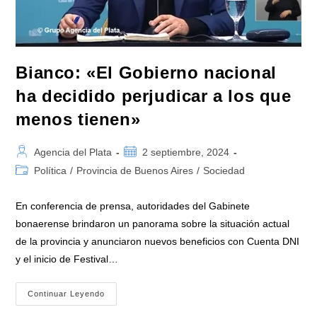
De
La
Zona»
Bianco: «El Gobierno nacional
ha decidido perjudicar a los que
menos tienen»
Autor
Publicación
Agencia del Plata
2 septiembre, 2024
de
de
Categoría
Política
/
Provincia de Buenos Aires
/
Sociedad
la
la
de
entrada:
entrada:
la
En conferencia de prensa, autoridades del Gabinete
entrada:
bonaerense brindaron un panorama sobre la situación actual
de la provincia y anunciaron nuevos beneficios con Cuenta DNI
y el inicio de Festival…
Bianco:
Continuar Leyendo
«El
Gobierno