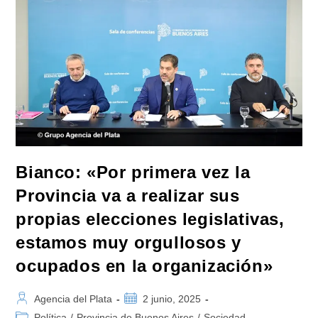
Bianco: «Por primera vez la
Provincia va a realizar sus
propias elecciones legislativas,
estamos muy orgullosos y
ocupados en la organización»
Autor
Publicación
Agencia del Plata
2 junio, 2025
de
de
Categoría
Política
/
Provincia de Buenos Aires
/
Sociedad