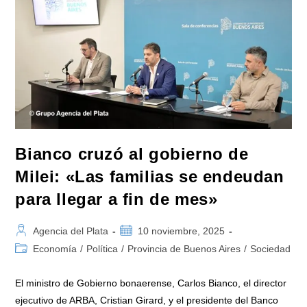
El
Centro
Universitario
N°50
Del
Programa
Puentes»
Bianco cruzó al gobierno de
Milei: «Las familias se endeudan
para llegar a fin de mes»
Autor
Publicación
Agencia del Plata
10 noviembre, 2025
de
de
Categoría
Economía
/
Política
/
Provincia de Buenos Aires
/
Sociedad
la
la
de
entrada:
entrada:
la
El ministro de Gobierno bonaerense, Carlos Bianco, el director
entrada:
ejecutivo de ARBA, Cristian Girard, y el presidente del Banco