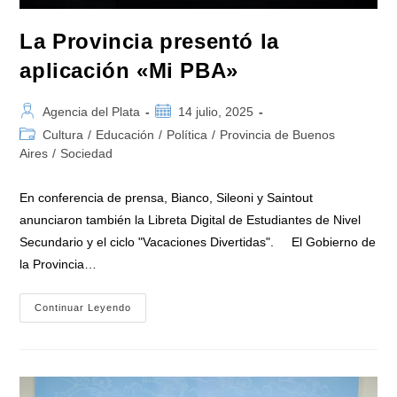
La Provincia presentó la
aplicación «Mi PBA»
Autor
Publicación
Agencia del Plata
14 julio, 2025
de
de
Categoría
Cultura
/
Educación
/
Política
/
Provincia de Buenos
la
la
de
Aires
/
Sociedad
entrada:
entrada:
la
entrada:
En conferencia de prensa, Bianco, Sileoni y Saintout
anunciaron también la Libreta Digital de Estudiantes de Nivel
Secundario y el ciclo "Vacaciones Divertidas". El Gobierno de
la Provincia…
La
Continuar Leyendo
Provincia
Presentó
La
Aplicación
«Mi
PBA»