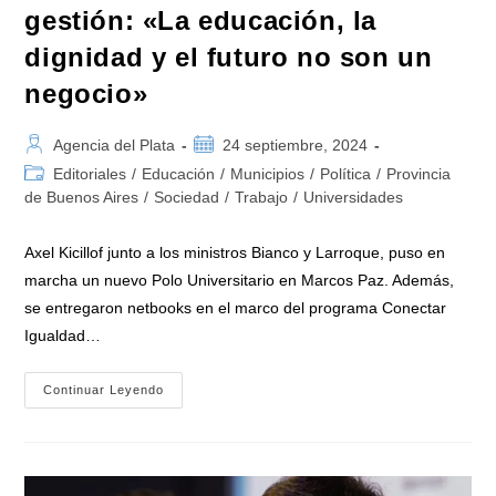
gestión: «La educación, la
dignidad y el futuro no son un
negocio»
Autor
Publicación
Agencia del Plata
24 septiembre, 2024
de
de
Categoría
Editoriales
/
Educación
/
Municipios
/
Política
/
Provincia
la
la
de
de Buenos Aires
/
Sociedad
/
Trabajo
/
Universidades
entrada:
entrada:
la
entrada:
Axel Kicillof junto a los ministros Bianco y Larroque, puso en
marcha un nuevo Polo Universitario en Marcos Paz. Además,
se entregaron netbooks en el marco del programa Conectar
Igualdad…
Kicillof
Continuar Leyendo
Inauguró
En
Marcos
Paz
El
Centro