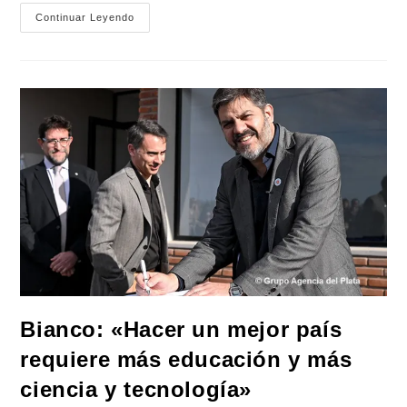
Bianco:
Continuar Leyendo
«En
La
Provincia
Estamos
Trabajando
Para
Continuar
Con
La
Obra
Pública»
Bianco: «Hacer un mejor país
requiere más educación y más
ciencia y tecnología»