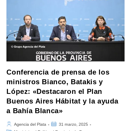
La
Libertad
De
Prensa»
Conferencia de prensa de los
ministros Bianco, Batakis y
López: «Destacaron el Plan
Buenos Aires Hábitat y la ayuda
a Bahía Blanca»
Autor
Publicación
Agencia del Plata
31 marzo, 2025
de
de