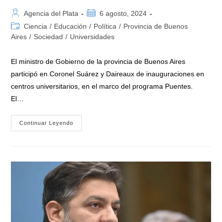
Autor
Publicación
Agencia del Plata
6 agosto, 2024
de
de
Categoría
Ciencia
/
Educación
/
Política
/
Provincia de Buenos
la
la
de
Aires
/
Sociedad
/
Universidades
entrada:
entrada:
la
entrada:
El ministro de Gobierno de la provincia de Buenos Aires
participó en Coronel Suárez y Daireaux de inauguraciones en
centros universitarios, en el marco del programa Puentes.
El…
Bianco:
Continuar Leyendo
«Hacer
Un
Mejor
País
Requiere
Más
Educación
Y
Más
Ciencia
Y
Tecnología»