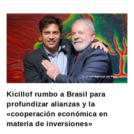
Nacional
Ha
Decidido
Perjudicar
A
Los
Que
Menos
Tienen»
Kicillof rumbo a Brasil para
profundizar alianzas y la
«cooperación económica en
materia de inversiones»