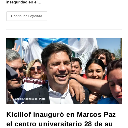
inseguridad en el…
Bianco
Continuar Leyendo
Cruzó
A
Jorge
Macri
Por
La
Seguridad
En
CABA:
«Tiene
Problemas
Serios
De
Seguridad
A
Pesar
De
Tener
Recursos
Infinitamente
Mayores
Que
La
Provincia
Kicillof inauguró en Marcos Paz
De
Buenos
el centro universitario 28 de su
Aires»