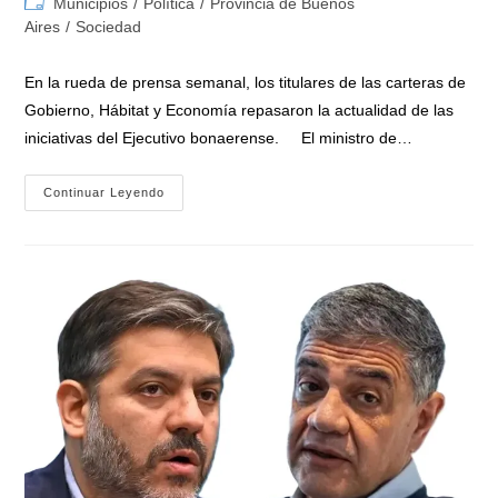
Categoría
Municipios
/
Política
/
Provincia de Buenos
la
la
de
Aires
/
Sociedad
entrada:
entrada:
la
entrada:
En la rueda de prensa semanal, los titulares de las carteras de
Gobierno, Hábitat y Economía repasaron la actualidad de las
iniciativas del Ejecutivo bonaerense. El ministro de…
Conferencia
Continuar Leyendo
De
Prensa
De
Los
Ministros
Bianco,
Batakis
Y
López:
«Destacaron
El
Plan
Buenos
Aires
Hábitat
Y
La
Ayuda
A