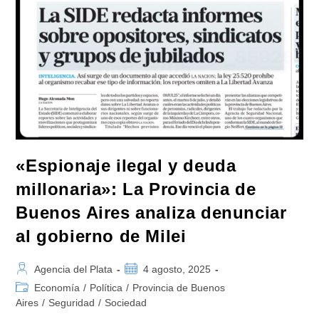
«Pepe»
Mujica
Y
Advirtió
Que
En
Argentina:
«La
Democracia
Está
En
Peligro»
«Espionaje ilegal y deuda
millonaria»: La Provincia de
Buenos Aires analiza denunciar
al gobierno de Milei
Autor
Publicación
Agencia del Plata
4 agosto, 2025
de
de
Categoría
Economía
/
Política
/
Provincia de Buenos
la
la
de
Aires
/
Seguridad
/
Sociedad
entrada:
entrada:
la