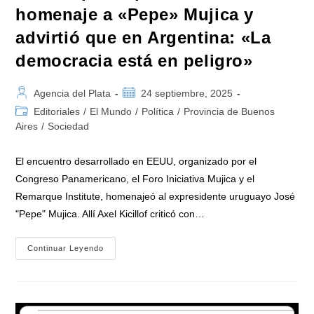
homenaje a «Pepe» Mujica y
advirtió que en Argentina: «La
democracia está en peligro»
Autor
Publicación
Agencia del Plata
24 septiembre, 2025
de
de
Categoría
Editoriales
/
El Mundo
/
Política
/
Provincia de Buenos
la
la
de
Aires
/
Sociedad
entrada:
entrada:
la
entrada:
El encuentro desarrollado en EEUU, organizado por el
Congreso Panamericano, el Foro Iniciativa Mujica y el
Remarque Institute, homenajeó al expresidente uruguayo José
"Pepe" Mujica. Allí Axel Kicillof criticó con…
Kicillof
Continuar Leyendo
Participó
En
EEUU
Del
Homenaje
A