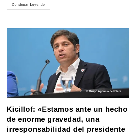
Bianco
Continuar Leyendo
Denunció
«un
Plan
Sistemático
De
Discriminación
A
La
Provincia
De
Buenos
Aires»
Kicillof: «Estamos ante un hecho
de enorme gravedad, una
irresponsabilidad del presidente