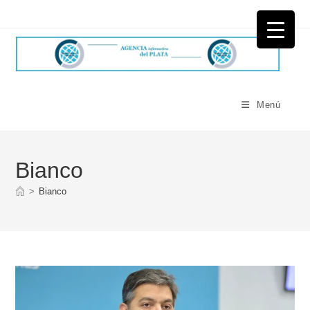
Ir
al
contenido
Menú
Bianco
>
Bianco