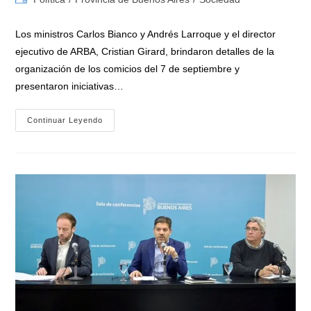
la
la
de
entrada:
entrada:
la
Los ministros Carlos Bianco y Andrés Larroque y el director
entrada:
ejecutivo de ARBA, Cristian Girard, brindaron detalles de la
organización de los comicios del 7 de septiembre y
presentaron iniciativas…
Bianco:
Continuar Leyendo
«Por
Primera
Vez
La
Provincia
Va
A
Realizar
Sus
Propias
Elecciones
Legislativas,
Estamos
Muy
Orgullosos
Y
Ocupados
En
La