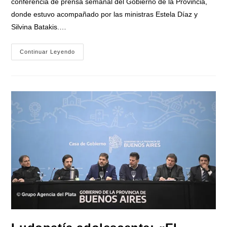
conferencia de prensa semanal del Gobierno de la Provincia,
donde estuvo acompañado por las ministras Estela Díaz y
Silvina Batakis.…
Bianco
Continuar Leyendo
Firme
Contra
La
Administración
De
Milei:
«El
Gobierno
Debe
Explicar
Qué
Ha
Hecho
Con
El
Oro
De
Los
Argentinos»