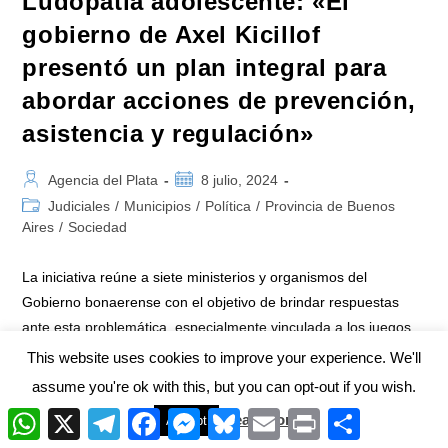
Ludopatía adolescente: «El
gobierno de Axel Kicillof
presentó un plan integral para
abordar acciones de prevención,
asistencia y regulación»
Autor
Publicación
Agencia del Plata
8 julio, 2024
de
de
Categoría
Judiciales
/
Municipios
/
Política
/
Provincia de Buenos
la
la
de
Aires
/
Sociedad
entrada:
entrada:
la
entrada:
La iniciativa reúne a siete ministerios y organismos del
Gobierno bonaerense con el objetivo de brindar respuestas
ante esta problemática, especialmente vinculada a los juegos
de azar online. Video …
This website uses cookies to improve your experience. We'll
assume you're ok with this, but you can opt-out if you wish.
Ludopatía
Continuar Leyendo
Adolescente:
W
X
T
F
M
B
E
P
C
Read More
Accept
«El
h
e
a
e
l
m
r
o
Gobierno