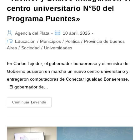
centro universitario N°50 del
Programa Puentes»
Autor
Publicación
Agencia del Plata
10 abril, 2026
de
de
Categoría
Educación
/
Municipios
/
Política
/
Provincia de Buenos
la
la
de
Aires
/
Sociedad
/
Universidades
entrada:
entrada:
la
entrada:
En Carlos Tejedor, el gobernador bonaerense y el ministro de
Gobierno pusieron en marcha un nuevo centro universitario y
entregaron computadoras de Conectar Igualdad Bonaerense.
El gobernador de…
DERECHO
Continuar Leyendo
A
LA
UNIVERSIDAD
|
«Kicillof
Y
Bianco
Inauguraron