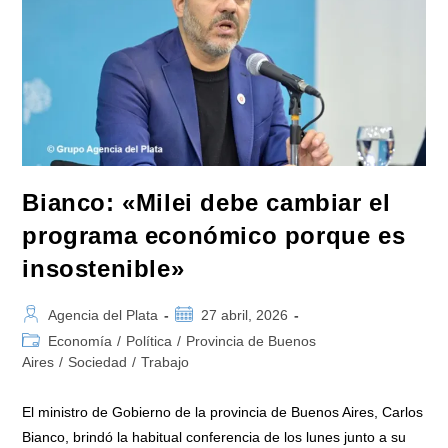
Bianco: «Milei debe cambiar el
programa económico porque es
insostenible»
Autor
Publicación
Agencia del Plata
27 abril, 2026
de
de
Categoría
Economía
/
Política
/
Provincia de Buenos
la
la
de
Aires
/
Sociedad
/
Trabajo
entrada:
entrada:
la
entrada:
El ministro de Gobierno de la provincia de Buenos Aires, Carlos
Bianco, brindó la habitual conferencia de los lunes junto a su