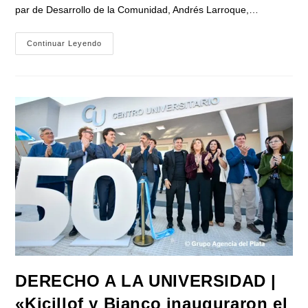
par de Desarrollo de la Comunidad, Andrés Larroque,…
Bianco:
Continuar Leyendo
«Milei
Debe
Cambiar
El
Programa
Económico
Porque
Es
Insostenible»
DERECHO A LA UNIVERSIDAD |
«Kicillof y Bianco inauguraron el