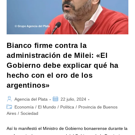
Bianco firme contra la
administración de Milei: «El
Gobierno debe explicar qué ha
hecho con el oro de los
argentinos»
Autor
Publicación
Agencia del Plata
22 julio, 2024
de
de
Categoría
Economía
/
El Mundo
/
Política
/
Provincia de Buenos
la
la
de
Aires
/
Sociedad
entrada:
entrada:
la
entrada:
Así lo manifestó el Ministro de Gobierno bonaerense durante la