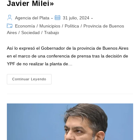
Javier Milei»
Autor
Publicación
Agencia del Plata
31 julio, 2024
de
de
Categoría
Economía
/
Municipios
/
Política
/
Provincia de Buenos
la
la
de
Aires
/
Sociedad
/
Trabajo
entrada:
entrada:
la
entrada:
Así lo expresó el Gobernador de la provincia de Buenos Aires
en el marco de una conferencia de prensa tras la decisión de
YPF de no realizar la planta de…
Kicillof:
Continuar Leyendo
«Estamos
Ante
Un
Hecho
De
Enorme
Gravedad,
Una
Irresponsabilidad
Del
Presidente
Javier
Milei»