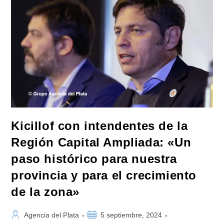
Universitario
28
De
Su
Gestión:
«La
Educación,
La
Dignidad
Y
El
Futuro
No
Son
Un
Negocio»
Kicillof con intendentes de la
Región Capital Ampliada: «Un
paso histórico para nuestra
provincia y para el crecimiento
de la zona»
Autor
Publicación
Agencia del Plata
5 septiembre, 2024