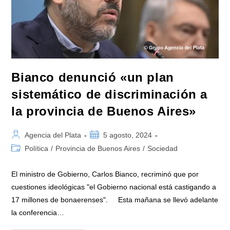
Bianco denunció «un plan
sistemático de discriminación a
la provincia de Buenos Aires»
Autor
Publicación
Agencia del Plata
5 agosto, 2024
de
de
Categoría
Política
/
Provincia de Buenos Aires
/
Sociedad
la
la
de
entrada:
entrada:
la
El ministro de Gobierno, Carlos Bianco, recriminó que por
entrada:
cuestiones ideológicas "el Gobierno nacional está castigando a
17 millones de bonaerenses". Esta mañana se llevó adelante
la conferencia…