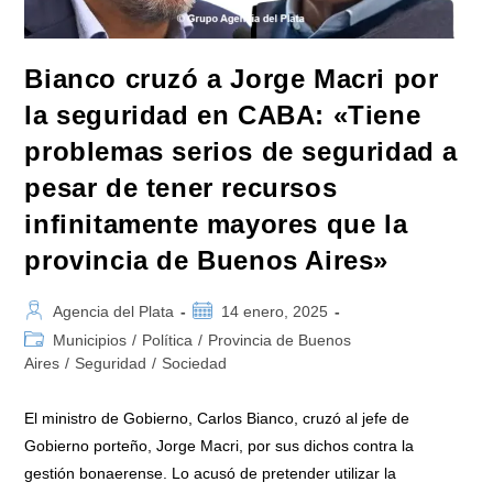
Bahía
Blanca»
Bianco cruzó a Jorge Macri por
la seguridad en CABA: «Tiene
problemas serios de seguridad a
pesar de tener recursos
infinitamente mayores que la
provincia de Buenos Aires»
Autor
Publicación
Agencia del Plata
14 enero, 2025
de
de
Categoría
Municipios
/
Política
/
Provincia de Buenos
la
la
de
Aires
/
Seguridad
/
Sociedad
entrada:
entrada:
la
entrada:
El ministro de Gobierno, Carlos Bianco, cruzó al jefe de
Gobierno porteño, Jorge Macri, por sus dichos contra la
gestión bonaerense. Lo acusó de pretender utilizar la