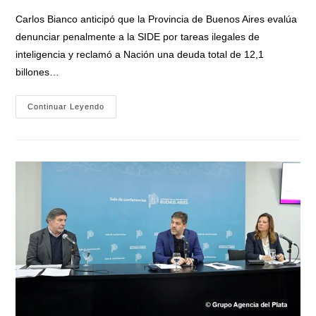
entrada:
Carlos Bianco anticipó que la Provincia de Buenos Aires evalúa
denunciar penalmente a la SIDE por tareas ilegales de
inteligencia y reclamó a Nación una deuda total de 12,1
billones…
«Espionaje
Continuar Leyendo
Ilegal
Y
Deuda
Millonaria»:
La
Provincia
De
Buenos
Aires
Analiza
Denunciar
Al
Gobierno
De
Milei