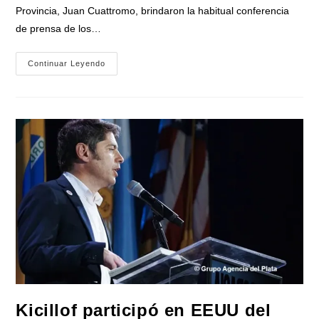
Provincia, Juan Cuattromo, brindaron la habitual conferencia
de prensa de los…
Bianco
Continuar Leyendo
Cruzó
Al
Gobierno
De
Milei:
«Las
Familias
Se
Endeudan
Para
Llegar
A
Fin
De
Mes»
Kicillof participó en EEUU del