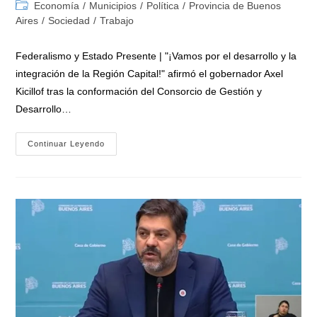
de
de
Categoría
Economía
/
Municipios
/
Política
/
Provincia de Buenos
la
la
de
Aires
/
Sociedad
/
Trabajo
entrada:
entrada:
la
entrada:
Federalismo y Estado Presente | "¡Vamos por el desarrollo y la
integración de la Región Capital!" afirmó el gobernador Axel
Kicillof tras la conformación del Consorcio de Gestión y
Desarrollo…
Kicillof
Continuar Leyendo
Con
Intendentes
De
La
Región
Capital
Ampliada:
«Un
Paso
Histórico
Para
Nuestra
Provincia
Y
Para
El
Crecimiento