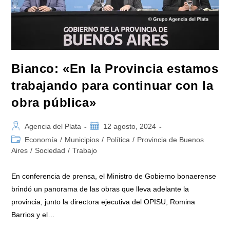
Bianco: «En la Provincia estamos
trabajando para continuar con la
obra pública»
Autor
Publicación
Agencia del Plata
12 agosto, 2024
de
de
Categoría
Economía
/
Municipios
/
Política
/
Provincia de Buenos
la
la
de
Aires
/
Sociedad
/
Trabajo
entrada:
entrada:
la
entrada:
En conferencia de prensa, el Ministro de Gobierno bonaerense
brindó un panorama de las obras que lleva adelante la
provincia, junto la directora ejecutiva del OPISU, Romina
Barrios y el…