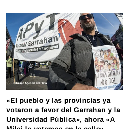
Plantaron
Denuncia
Penal
A
Milei,
Francos
Y
Lugones
Por
«grave
Incumplimiento
De
Sus
Funciones
Y
Ataque
Al
Orden
Democrático»
«El pueblo y las provincias ya
votaron a favor del Garrahan y la
Universidad Pública», ahora «A
Milei lo vetamos en la calle»