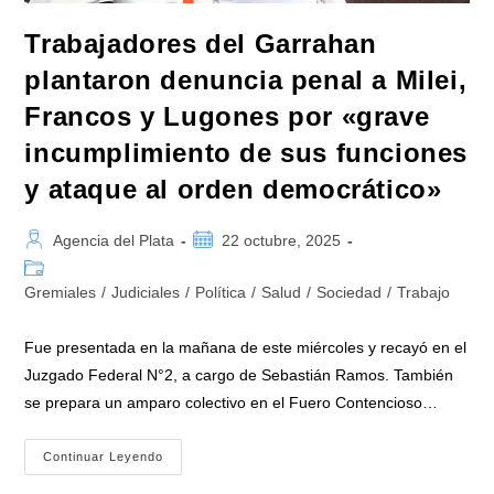
Trabajadores del Garrahan
plantaron denuncia penal a Milei,
Francos y Lugones por «grave
incumplimiento de sus funciones
y ataque al orden democrático»
Autor
Publicación
Agencia del Plata
22 octubre, 2025
de
de
Categoría
la
la
de
Gremiales
/
Judiciales
/
Política
/
Salud
/
Sociedad
/
Trabajo
entrada:
entrada:
la
entrada:
Fue presentada en la mañana de este miércoles y recayó en el
Juzgado Federal N°2, a cargo de Sebastián Ramos. También
se prepara un amparo colectivo en el Fuero Contencioso…
Trabajadores
Continuar Leyendo
Del
Garrahan