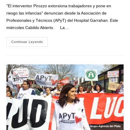
entrada:
entrada:
la
"El interventor Pirozzo extorsiona trabajadores y pone en
entrada:
riesgo las infancias" denuncian desde la Asociación de
Profesionales y Técnicos (APyT) del Hospital Garrahan. Este
miércoles Cabildo Abierto. La…
Trabajadores
Continuar Leyendo
Del
Garrahan
Denuncian
Que
El
Gobierno
De
Milei
Dio
De
Baja
71
Contratos
De
Personal
De
Guardia
Médica