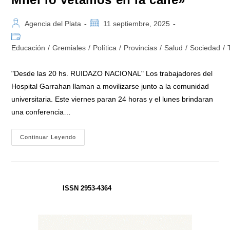
Autor
Publicación
Agencia del Plata
11 septiembre, 2025
de
de
Categoría
la
la
de
Educación
/
Gremiales
/
Política
/
Provincias
/
Salud
/
Sociedad
/
entrada:
entrada:
la
entrada:
"Desde las 20 hs. RUIDAZO NACIONAL" Los trabajadores del
Hospital Garrahan llaman a movilizarse junto a la comunidad
universitaria. Este viernes paran 24 horas y el lunes brindaran
una conferencia…
«El
Continuar Leyendo
Pueblo
Y
Las
Provincias
Ya
Votaron
A
ISSN 2953-4364
Favor
Del
Garrahan
Y
La