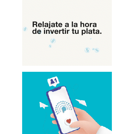
Universidad
Pública»,
Ahora
«A
Milei
Lo
Vetamos
En
La
Calle»