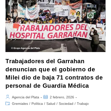
Trabajadores del Garrahan
denuncian que el gobierno de
Milei dio de baja 71 contratos de
personal de Guardia Médica
Autor
Publicación
Agencia del Plata
2 febrero, 2026
de
de
Categoría
Gremiales
/
Política
/
Salud
/
Sociedad
/
Trabajo
la
la
de