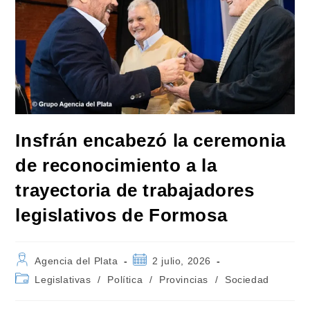
Insfrán encabezó la ceremonia
de reconocimiento a la
trayectoria de trabajadores
legislativos de Formosa
Autor
Publicación
Agencia del Plata
2 julio, 2026
de
de
Categoría
Legislativas
/
Política
/
Provincias
/
Sociedad
la
la
de
entrada:
entrada:
la