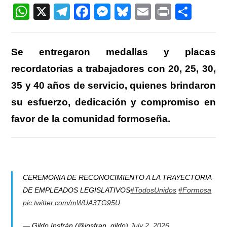
entrada:
W
X
T
F
M
Bl
E
Pr
C
h
el
a
e
u
m
in
o
at
e
c
ss
e
ail
t
m
Se entregaron medallas y placas
s
gr
e
e
sk
p
recordatorias a trabajadores con 20, 25, 30,
A
a
b
n
y
ar
35 y 40 años de servicio, quienes brindaron
p
m
o
g
tir
su esfuerzo, dedicación y compromiso en
p
o
er
favor de la comunidad formoseña.
k
CEREMONIA DE RECONOCIMIENTO A LA TRAYECTORIA
DE EMPLEADOS LEGISLATIVOS
#TodosUnidos
#Formosa
pic.twitter.com/mWUA3TG95U
— Gildo Insfrán (@insfran_gildo)
July 2, 2026