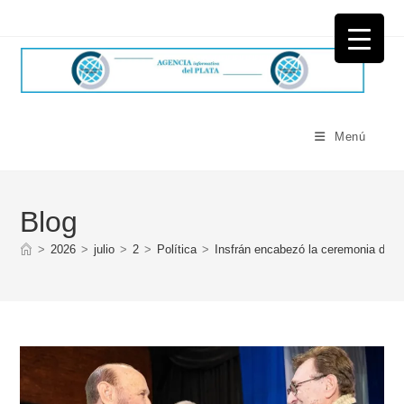
Ir
al
contenido
Menú
Blog
>
2026
>
julio
>
2
>
Política
>
Insfrán encabezó la ceremonia de re