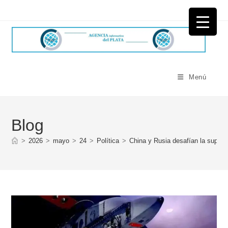
Ir
al
contenido
Menú
Blog
>
2026
>
mayo
>
24
>
Política
>
China y Rusia desafían la supre