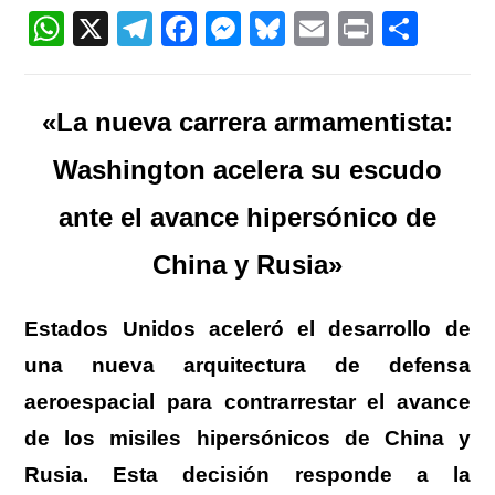
entrada:
W
X
T
F
M
Bl
E
Pr
C
h
el
a
e
u
m
in
o
at
e
c
ss
e
ail
t
m
«La nueva carrera armamentista:
s
gr
e
e
sk
p
A
a
b
n
y
ar
Washington acelera su escudo
p
m
o
g
tir
ante el avance hipersónico de
p
o
er
China y Rusia»
k
Estados Unidos aceleró el desarrollo de
una nueva arquitectura de defensa
aeroespacial para contrarrestar el avance
de los misiles hipersónicos de China y
Rusia. Esta decisión responde a la