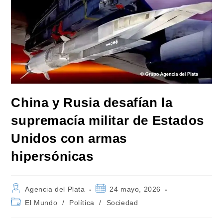
China y Rusia desafían la
supremacía militar de Estados
Unidos con armas
hipersónicas
Autor
Publicación
Agencia del Plata
24 mayo, 2026
de
de
Categoría
El Mundo
/
Política
/
Sociedad
la
la
de
entrada:
entrada:
la