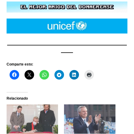
__________________________________________________
_____
Comparte esto:
Relacionado