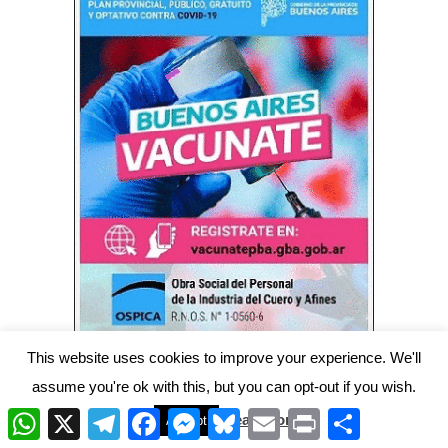
This website uses cookies to improve your experience. We'll
assume you're ok with this, but you can opt-out if you wish.
W
X
T
F
M
B
E
P
C
Read More
Accept
Archivos
h
e
a
e
l
m
r
o