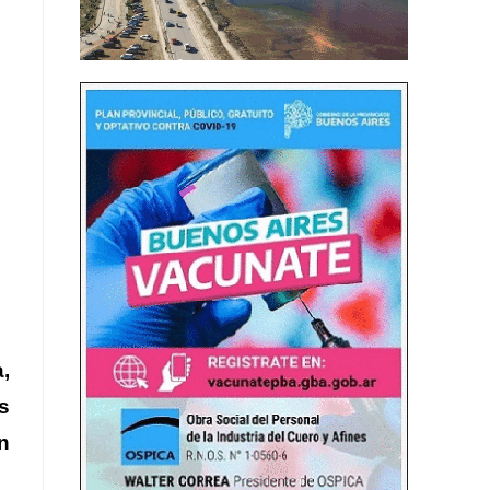
,
s
n