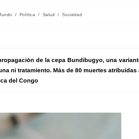
ía
Mundo
/
Política
/
Salud
/
Sociedad
:
C
m
a propagación de la cepa Bundibugyo, una variant
cuna ni tratamiento. Más de 80 muertes atribuidas 
r
ica del Congo
r