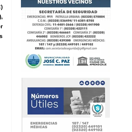
)
,
r
s