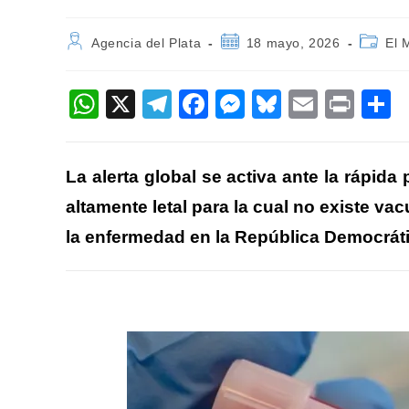
Autor
Publicación
Categor
Agencia del Plata
18 mayo, 2026
El 
de
de
de
la
la
la
entrada:
entrada:
entrada
W
X
T
F
M
Bl
E
Pr
h
el
a
e
u
m
in
o
at
e
c
ss
e
ail
t
La alerta global se activa ante la rápid
s
gr
e
e
sk
p
altamente letal para la cual no existe va
A
a
b
n
y
a
la enfermedad en la República Democrát
p
m
o
g
ti
p
o
er
k