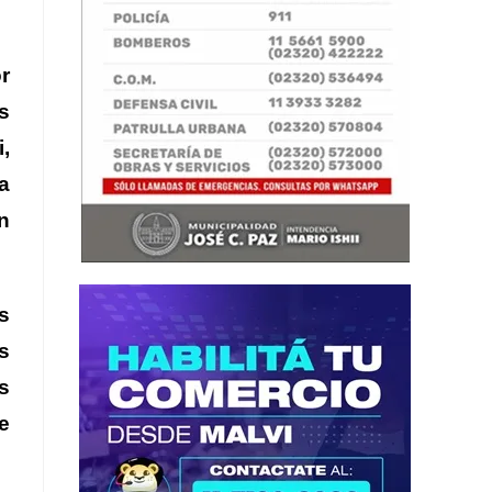
r
s
i
,
a
n
s
s
s
e