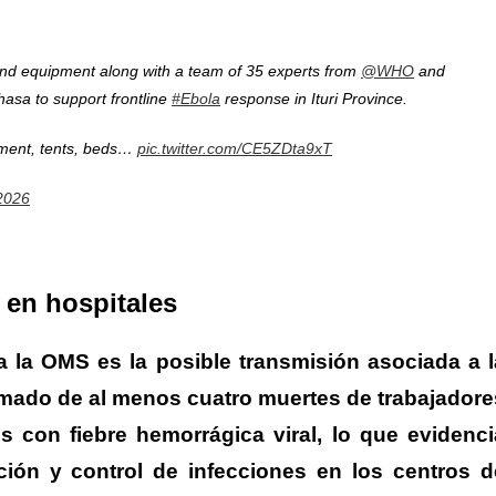
nd equipment along with a team of 35 experts from
@WHO
and
hasa to support frontline
#Ebola
response in Ituri Province.
ipment, tents, beds…
pic.twitter.com/CE5ZDta9xT
2026
 en hospitales
 la OMS es la posible transmisión asociada a l
mado de al menos cuatro muertes de trabajadore
s con fiebre hemorrágica viral, lo que evidenci
ción y control de infecciones en los centros d