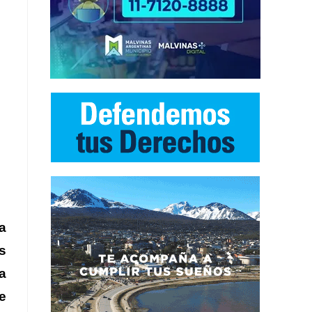
a
s
a
e