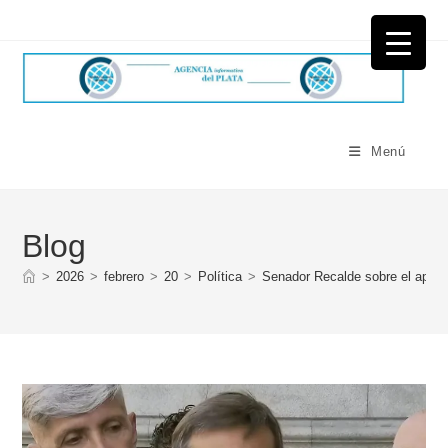
Ir
al
contenido
Menú
Blog
>
2026
>
febrero
>
20
>
Política
>
Senador Recalde sobre el apoyo