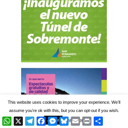
This website uses cookies to improve your experience. We'll
assume you're ok with this, but you can opt-out if you wish.
W
X
T
F
M
B
E
P
C
Read More
Accept
h
e
a
e
l
m
r
o