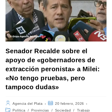
Senador Recalde sobre el
apoyo de «gobernadores de
extracción peronista» a Milei:
«No tengo pruebas, pero
tampoco dudas»
Autor
Publicación
Agencia del Plata
20 febrero, 2026
de
de
Categoría
Política
/
Provincias
/
Sociedad
/
Trabajo