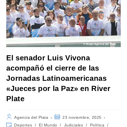
El senador Luis Vivona
acompañó el cierre de las
Jornadas Latinoamericanas
«Jueces por la Paz» en River
Plate
Autor
Publicación
Agencia del Plata
23 noviembre, 2025
de
de
Categoría
Deportes
/
El Mundo
/
Judiciales
/
Política
/