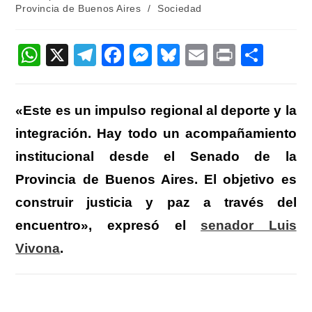
la
la
de
Provincia de Buenos Aires
/
Sociedad
entrada:
entrada:
la
entrada:
W
X
T
F
M
Bl
E
Pr
C
h
el
a
e
u
m
in
o
at
e
c
ss
e
ail
t
m
«Este es un impulso regional al deporte y la
s
gr
e
e
sk
p
integración. Hay todo un acompañamiento
A
a
b
n
y
ar
institucional desde el Senado de la
p
m
o
g
tir
Provincia de Buenos Aires. El objetivo es
p
o
er
construir justicia y paz a través del
k
encuentro», expresó el
senador Luis
Vivona
.