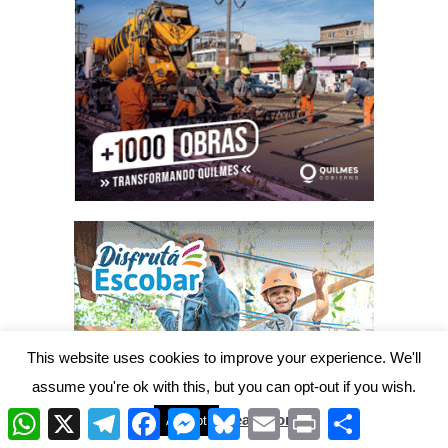
This website uses cookies to improve your experience. We'll
assume you're ok with this, but you can opt-out if you wish.
W
X
T
F
M
B
E
P
C
Read More
Accept
h
e
a
e
l
m
r
o