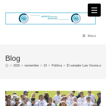
Ir
al
contenido
Menú
Blog
>
2025
>
noviembre
>
23
>
Política
>
El senador Luis Vivona acom