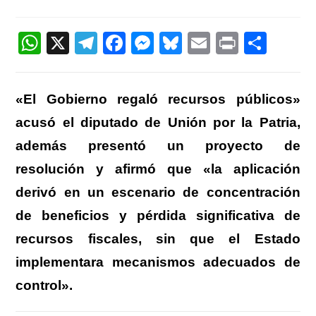
la
la
de
entrada:
entrada:
la
entrada:
W
X
T
F
M
Bl
E
Pr
C
h
el
a
e
u
m
in
o
at
e
c
ss
e
ail
t
m
«El Gobierno regaló recursos públicos»
s
gr
e
e
sk
p
acusó el diputado de Unión por la Patria,
A
a
b
n
y
ar
además presentó un proyecto de
p
m
o
g
tir
resolución y afirmó que «la aplicación
p
o
er
derivó en un escenario de concentración
k
de beneficios y pérdida significativa de
recursos fiscales, sin que el Estado
implementara mecanismos adecuados de
control».