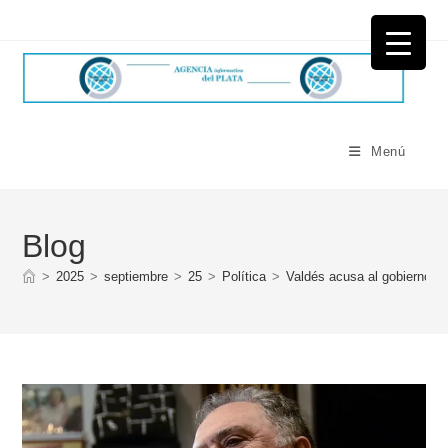
Ir
al
contenido
Menú
Blog
>
2025
>
septiembre
>
25
>
Política
>
Valdés acusa al gobierno de