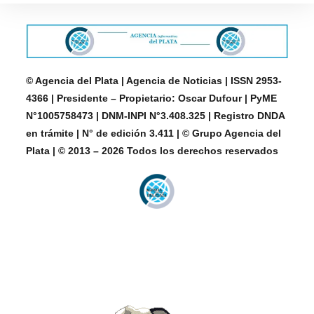
© Agencia del Plata | Agencia de Noticias | ISSN 2953-
4366 | Presidente – Propietario: Oscar Dufour | PyME
N°1005758473 | DNM-INPI N°3.408.325 | Registro DNDA
en trámite | N° de edición 3.411 | © Grupo Agencia del
Plata | © 2013 – 2026 Todos los derechos reservados